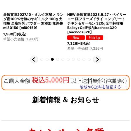
最短賞味2027.10・ミルク本舗 オラン
NEW 最短賞味2028.5.27・ベイリー
ダ産100％奇跡のヤギミルク 100g 犬
コー 猫フリーズドライ コンプリート
猫用 全脂粉乳 パウダー 無添加 無調整
チキン＆サーモン 320g全年齢猫用
mi80159
[
mi80159
]
Bailey+Co正規品bacnccs320
[
bacnccs320
]
1,980
円
(税込)
希望小売価格
:
1,980
円
7,326
円
(税込)
希望小売価格
:
7,326
円
新着情報 ＆ お知らせ