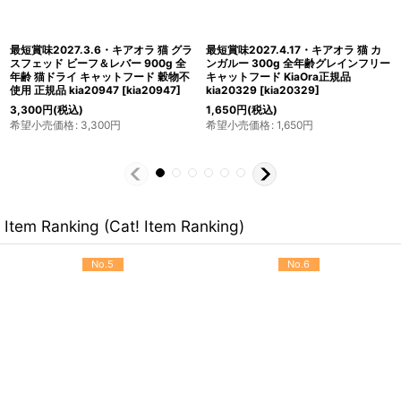
最短賞味2027.4.17・キアオラ カンガ
最短賞味2027.4.16・キアオラ 猫 ビ
ルー 800g 全年齢犬用ドライ グレイ
ーフ＆レバー 2.7kg 全年齢猫用ドラ
ンフリー ドッグフードKiaOra正規品
イ キャットフード正規品kia20749
kia20985
[
kia20985
]
[
kia20749
]
3,850
円
(税込)
8,470
円
(税込)
希望小売価格
:
3,850
円
希望小売価格
:
8,470
円
Item Ranking (Cat! Item Ranking)
No.5
No.6