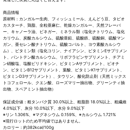
商品情報
原材料：カンガルー生肉、フィッシュミール、えんどう豆、タピオ
カスターチ、鶏脂、全粒亜麻仁、乾燥カンガルー、天然フレーバ
ー、キャノーラ油、ビネガー、ミネラル類（塩化ナトリウム、塩化
カリウム、炭酸カルシウム、硫酸亜鉛、硫酸鉄、硫酸銅、硫酸マン
ガン、亜セレン酸ナトリウム、硫酸コバルト、ヨウ素酸カルシウ
ム）、ビタミン類（塩化コリン、ナイアシン、ビタミンEサプリメン
ト、パントテン酸カルシウム、リボフラビンサプリメント、チアミ
ン硝酸塩、塩酸ピリドキシン、ビタミンAサプリメント、ビオチ
ン、ビタミンB12サプリメント、葉酸、ビタミンK1サプリメント、
ビタミンD3サプリメント）、タウリン、酸化防止剤（天然ミックス
トコフェロール、クエン酸、ローズマリー抽出物、グリーンティ抽
出物、スペアミント抽出物）
保証成分値：粗タンパク質 30.0%以上、粗脂肪 18.0%以上、粗繊維
4.0%以下、灰分 10.0%以下、水分 9.0%以下
※リン 1.306%、※マグネシウム 0.159%、※カルシウム 1.721%
※現行ロットのため平均値ではありません。
カロリー：約382kcal/100g