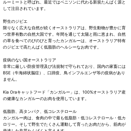
ルーミートと呼ばれ、最近ではベニソンに代わる新規たんぱく源と
して注目されています。
野生のジビエ
限りなく広大な自然が続くオーストラリアは、野生動物が豊かに育
つ世界有数の自然大国です。年間を通じて太陽と雨に恵まれ、自然
の草を食べてのびのびと育ったカンガルーは、オーストラリア特有
のジビエで高たんぱく低脂肪のヘルシーなお肉です。
疫病のない国オーストラリア
非常に厳しい防疫管理及び法規制で守られており、国内の家畜には
BSE（牛海綿状脳症）、口蹄疫、鳥インフルエンザ等の疫病があり
ません。
Kia Oraキャットフード「カンガルー」は、100%オーストラリア産
の健康なカンガルーのお肉を使用しています。
低脂肪、高タンパク、低コレステロール
カンガルー肉は、食肉の中で最も低脂肪・低コレステロール・低カ
ロリー。そして野生でたくさん運動して育ったお肉だから、筋肉が
発達した良質たんぱくと言えます。