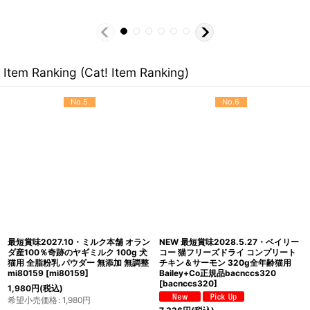
Item Ranking (Cat! Item Ranking)
No.5
No.6
最短賞味2027.10・ミルク本舗 オラン
NEW 最短賞味2028.5.27・ベイリー
ダ産100％奇跡のヤギミルク 100g 犬
コー 猫フリーズドライ コンプリート
猫用 全脂粉乳 パウダー 無添加 無調整
チキン＆サーモン 320g全年齢猫用
mi80159
[
mi80159
]
Bailey+Co正規品bacnccs320
[
bacnccs320
]
1,980
円
(税込)
希望小売価格
:
1,980
円