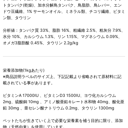
トタンパク(乾燥)、加水分解鳥タンパク、鳥脂肪、鳥レバー、エン
ドウ豆繊維、1% サーモンオイル、ミネラル類、チコリ繊維、ビタミ
ン類、タウリン
分析値：タンパク質 33%、脂肪 16%、粗繊維 2.5%、粗灰分 7.9%、
水分 10%、カルシウム 1.3%、リン 1.15%、マグネシウム 0.09%、
オメガ3脂肪酸 0.45%、タウリン 2.2g/kg
栄養添加物(1kgあたり)
※商品説明ラベルのサイズ上、下記記載より省略されて原材料に記
載されている事があります。
ビタミンA 17000IU 、ビタミンD3 1500IU、ヨウ化カルシウム
2mg、硫酸銅 10mg 、アミノ酸亜鉛キレート水和物 40mg、酸化亜
鉛 30mg 、亜セレン酸ナトリウム 0.2mg、タウリン 1300mg
ペットたちが生きていく上で必要な栄養素を補う目的に限り、添加
物（天然由来）を使用しています。