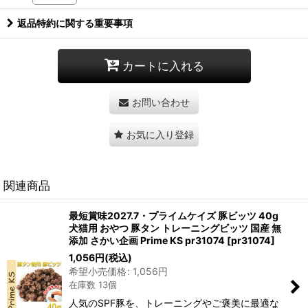
返品特約に関する重要事項
カートに入れる
お問い合わせ
お気に入り登録
関連商品
最短賞味2027.7・プライムケイズ 豚ビッツ 40g
犬猫用 おやつ 豚タン トレーニングビッツ 国産 無
添加 さかい企画 Prime KS pr31074
[
pr31074
]
1,056
円
(税込)
希望小売価格
:
1,056
円
在庫数 13個
人気のSPF豚を、トレーニングやご褒美に最適な