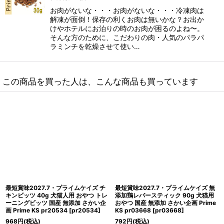
お肉がないな・・・お肉がないな・・・冷凍肉は
解凍が面倒！保存の利くお肉は無いかな？お出か
けやホテルにお泊りの時のお肉が困るのよね〜。
そんな方のために、こだわりの肉・人気のパラパ
ラミンチを乾燥させて使い…
この商品を買った人は、こんな商品も買っています
最短賞味2027.6・プライムケイズ 牛
最短賞味2027.6・プライムケイズ ビ
ＧＵＭＧＵＭ 30g 犬猫用おやつ 無添
ーフビッツ 40g 犬猫用おやつ 国産牛
加 さかい企画Prime KS pr35423
肉 無添加 さかい企画 Prime KS
[
pr35423
]
pr50807
[
pr50807
]
814
円
(税込)
1,430
円
(税込)