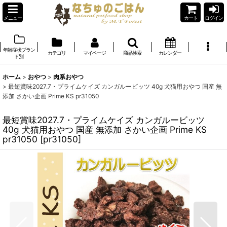
メニュー
カート
ログイン
年齢症状ブラン
カテゴリ
マイページ
商品検索
カレンダー
ド別
ホーム
>
おやつ
>
肉系おやつ
>
最短賞味2027.7・プライムケイズ カンガルービッツ 40g 犬猫用おやつ 国産 無
添加 さかい企画 Prime KS pr31050
最短賞味2027.7・プライムケイズ カンガルービッツ
40g 犬猫用おやつ 国産 無添加 さかい企画 Prime KS
pr31050
[
pr31050
]