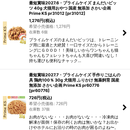
最短賞味2027.6・プライムケイズ まんだいビッ
ツ 40g 犬猫用おやつ 国産 無添加 さかい企画
Prime KS pr31012
[
pr31012
]
1,276
円
(税込)
希望小売価格
:
1,276
円
在庫数 6個
プライムケイズのまんだいビッツは、トレーニン
グ用に最適と大絶賛！一口サイズだからトレーニ
ングにＧＯＯＤ！！美味しいからワンちゃんも猫
ちゃんもフェレットちゃんも大喜び間違いなし！
持ち運びも便利なチャック…
最短賞味2027.7・プライムケイズ 手作りごはんの
具 鶏肉100％ 30g 犬猫用 ふりかけ 無薬飼育 国産
無添加 さかい企画 Prime KS pr60776
[
pr60776
]
726
円
(税込)
希望小売価格
:
726
円
在庫数 37個
お肉がないな・・・お肉がないな・・・冷凍肉は
解凍が面倒！保存の利くお肉は無いかな？お出か
けやホテルにお泊りの時のお肉が困るのよね〜。