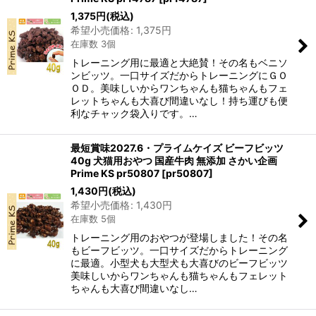
1,375
円
(税込)
希望小売価格
:
1,375
円
在庫数 3個
トレーニング用に最適と大絶賛！その名もベニソ
ンビッツ。一口サイズだからトレーニングにＧＯ
ＯＤ。美味しいからワンちゃんも猫ちゃんもフェ
レットちゃんも大喜び間違いなし！持ち運びも便
利なチャック袋入りです。…
最短賞味2027.6・プライムケイズ ビーフビッツ
40g 犬猫用おやつ 国産牛肉 無添加 さかい企画
Prime KS pr50807
[
pr50807
]
1,430
円
(税込)
希望小売価格
:
1,430
円
在庫数 5個
トレーニング用のおやつが登場しました！その名
もビーフビッツ。一口サイズだからトレーニング
に最適。小型犬も大型犬も大喜びのビーフビッツ
美味しいからワンちゃんも猫ちゃんもフェレット
ちゃんも大喜び間違いなし…