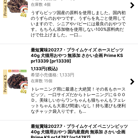
在庫数 4個
うずらビッツ国産の原料を使用しました。国内初
のうずらのおやつです。うずらを丸ごと使用して
いますので、シニアやパピーには最良のおやつで
す。もちろん添加物を使用しない100%原料肉だ
けで仕上げました。一口…
最短賞味2027.7・プライムケイズ ホースビッツ
40g 犬猫用おやつ 無添加 さかい企画 Prime KS
pr13339
[
pr13339
]
1,133
円
(税込)
希望小売価格
:
1,133
円
在庫数 15個
トレーニング用に最適と大絶賛！その名もホース
ビッツ。一口サイズだからトレーニングにＧＯＯ
Ｄ。美味しいからワンちゃんも猫ちゃんもフェレ
ットちゃんも大喜び間違いなし！持ち運びも便利
なチャック袋入りです。も…
最短賞味2027.7・プライムケイズ ベニソンビッツ
40g 犬猫用おやつ 国内産鹿肉 無添加 さかい企画
Prime KS pr14787
[
pr14787
]