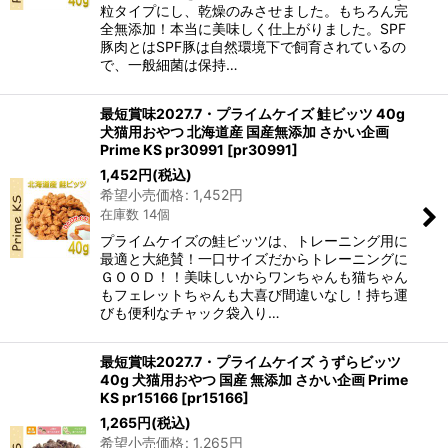
粒タイプにし、乾燥のみさせました。もちろん完
全無添加！本当に美味しく仕上がりました。SPF
豚肉とはSPF豚は自然環境下で飼育されているの
で、一般細菌は保持…
最短賞味2027.7・プライムケイズ 鮭ビッツ 40g
犬猫用おやつ 北海道産 国産無添加 さかい企画
Prime KS pr30991
[
pr30991
]
1,452
円
(税込)
希望小売価格
:
1,452
円
在庫数 14個
プライムケイズの鮭ビッツは、トレーニング用に
最適と大絶賛！一口サイズだからトレーニングに
ＧＯＯＤ！！美味しいからワンちゃんも猫ちゃん
もフェレットちゃんも大喜び間違いなし！持ち運
びも便利なチャック袋入り…
最短賞味2027.7・プライムケイズ うずらビッツ
40g 犬猫用おやつ 国産 無添加 さかい企画 Prime
KS pr15166
[
pr15166
]
1,265
円
(税込)
希望小売価格
:
1,265
円