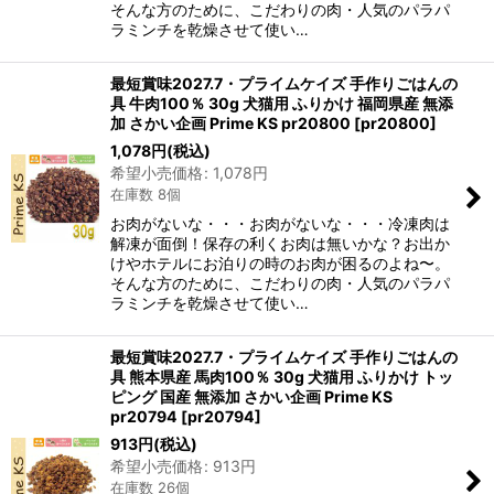
そんな方のために、こだわりの肉・人気のパラパ
ラミンチを乾燥させて使い…
最短賞味2027.7・プライムケイズ 手作りごはんの
具 牛肉100％ 30g 犬猫用 ふりかけ 福岡県産 無添
加 さかい企画 Prime KS pr20800
[
pr20800
]
1,078
円
(税込)
希望小売価格
:
1,078
円
在庫数 8個
お肉がないな・・・お肉がないな・・・冷凍肉は
解凍が面倒！保存の利くお肉は無いかな？お出か
けやホテルにお泊りの時のお肉が困るのよね〜。
そんな方のために、こだわりの肉・人気のパラパ
ラミンチを乾燥させて使い…
最短賞味2027.7・プライムケイズ 手作りごはんの
具 熊本県産 馬肉100％ 30g 犬猫用 ふりかけ トッ
ピング 国産 無添加 さかい企画 Prime KS
pr20794
[
pr20794
]
913
円
(税込)
希望小売価格
:
913
円
在庫数 26個