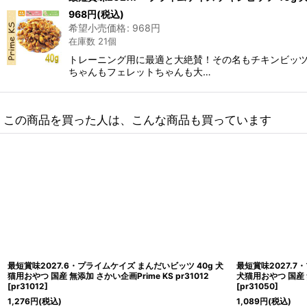
968
円
(税込)
希望小売価格
:
968
円
在庫数 21個
トレーニング用に最適と大絶賛！その名もチキンビッ
ちゃんもフェレットちゃんも大…
この商品を買った人は、こんな商品も買っています
いビッツ 40g 犬
最短賞味2027.7・プライムケイズ カンガルービッツ 40g
S pr31012
犬猫用おやつ 国産 無添加 さかい企画 Prime KS pr31050
[
pr31050
]
1,089
円
(税込)