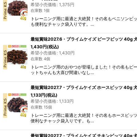
希望小売価格
:
1,375
円
在庫数 1個
トレーニング用に最適と大絶賛！その名もベニソンビ
も便利なチャック袋入りです。…
最短賞味2027.6・プライムケイズ ビーフビッツ 40g 犬猫
1,430
円
(税込)
希望小売価格
:
1,430
円
在庫数 4個
トレーニング用のおやつが登場しました！その名もビ
ットちゃんも大喜び間違いなし…
最短賞味2027.7・プライムケイズ ホースビッツ 40g 犬猫用
1,133
円
(税込)
希望小売価格
:
1,133
円
在庫数 15個
トレーニング用に最適と大絶賛！その名もホースビッ
便利なチャック袋入りです。も…
最短賞味2027.7・プライムケイズ チキンビッツ 40g 犬猫