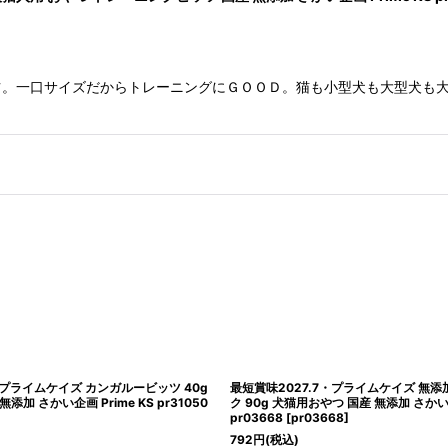
ツ。一口サイズだからトレーニングにＧＯＯＤ。猫も小型犬も大型犬も
最短賞味2027.7・プライムケイズ 無添加鶏レバースティッ
最短賞味2027.7・
ク 90g 犬猫用おやつ 国産 無添加 さかい企画 Prime KS
やつ 豚タン トレー
pr03668
[
pr03668
]
Prime KS pr31074
792
円
(税込)
1,056
円
(税込)