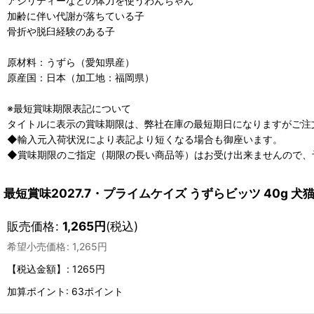
アジリティーなどの体力を使うわんちゃん
加齢に伴い代謝が落ちている子
骨折や脱臼経験のある子
原材料：うずら（愛知県産）
原産国：日本（加工地：福岡県）
※最短賞味期限表記について
タイトルに表示の賞味期限は、弊社在庫の最短期日になりますがご注
◆輸入元入荷状況により表記より短くなる場合も御座います。
◆賞味期限のご指定（期限の長い商品等）はお受け出来ませんので、
最短賞味2027.7・プライムケイズ うずらビッツ 40g 犬猫用お
販売価格
:
1,265
円
(税込)
希望小売価格
:
1,265
円
【税込金額】
:
1265円
加算ポイント: 63ポイント