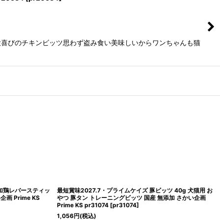
大喜びのチキンビッツ思わず盗み食い美味しいからワンちゃんも猫
プライムケイズ 豚ビッツ 40g 犬猫用 お
最短賞味2027.5・プライムケイズ プラ
ニングビッツ 国産 無添加 さかい企画
り）犬猫用おやつ 国産 無添加 さかい企画 Pr
[
pr31074
]
pr03491
[
pr03491
]
770
円
(税込)