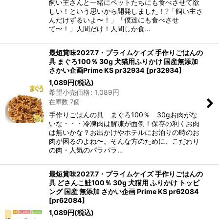
飼い主さんと一緒にペットたちにも食べさせて欲
しい！という思いから開発しました！?「飼い主さ
んだけずるいよ〜！」「僕達にも食べさせ
て〜！」人間だけ！人間しか食…
最短賞味2027.7・プライムケイズ 手作りごはんの
具 まぐろ100％ 30g 犬猫用ふりかけ 国産無添加
さかい企画Prime KS pr32934
[
pr32934
]
1,089
円
(税込)
希望小売価格
:
1,089
円
在庫数 7個
手作りごはんの具 まぐろ100％ 30gお肉がな
いな・・・冷凍肉は解凍が面倒！保存の利くお肉
は無いかな？お出かけやホテルにお泊りの時のお
肉が困るのよね〜。そんな方のために、こだわり
の肉・人気のパラパラ…
最短賞味2027.7・プライムケイズ 手作りごはんの
具 どさんこ鮭100％ 30g 犬猫用 ふりかけ トッピ
ング 国産 無添加 さかい企画 Prime KS pr62084
[
pr62084
]
1,089
円
(税込)