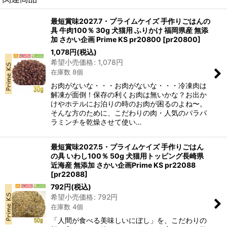
最短賞味2027.7・プライムケイズ 手作りごはんの
具 牛肉100％ 30g 犬猫用 ふりかけ 福岡県産 無添
加 さかい企画 Prime KS pr20800
[
pr20800
]
1,078
円
(税込)
希望小売価格
:
1,078
円
在庫数 8個
お肉がないな・・・お肉がないな・・・冷凍肉は
解凍が面倒！保存の利くお肉は無いかな？お出か
けやホテルにお泊りの時のお肉が困るのよね〜。
そんな方のために、こだわりの肉・人気のパラパ
ラミンチを乾燥させて使い…
最短賞味2027.5・プライムケイズ 手作りごはん
の具 いわし100％ 50g 犬猫用トッピング長崎県
近海産 無添加 さかい企画Prime KS pr22088
[
pr22088
]
792
円
(税込)
希望小売価格
:
792
円
在庫数 4個
「人間が食べる美味しいにぼし」を、こだわりの