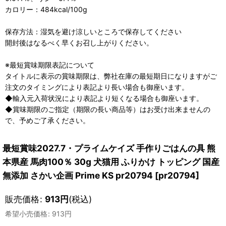
カロリー：484kcal/100g
保存方法：湿気を避け涼しいところで保存してください
開封後はなるべく早くお召し上がりください。
※最短賞味期限表記について
タイトルに表示の賞味期限は、弊社在庫の最短期日になりますがご
注文のタイミングにより表記より長い場合も御座います。
◆輸入元入荷状況により表記より短くなる場合も御座います。
◆賞味期限のご指定（期限の長い商品等）はお受け出来ませんの
で、予めご了承ください。
最短賞味2027.7・プライムケイズ 手作りごはんの具 熊
本県産 馬肉100％ 30g 犬猫用 ふりかけ トッピング 国産
無添加 さかい企画 Prime KS pr20794
[
pr20794
]
販売価格
:
913
円
(税込)
希望小売価格
:
913
円