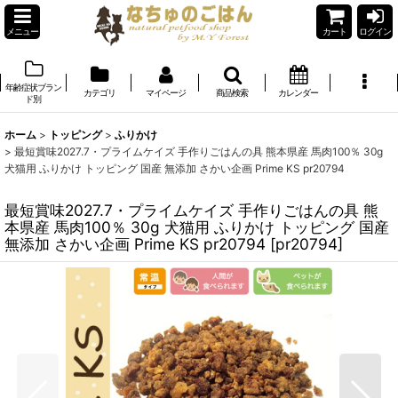
メニュー
カート
ログイン
年齢症状ブラン
カテゴリ
マイページ
商品検索
カレンダー
ド別
ホーム
>
トッピング
>
ふりかけ
>
最短賞味2027.7・プライムケイズ 手作りごはんの具 熊本県産 馬肉100％ 30g
犬猫用 ふりかけ トッピング 国産 無添加 さかい企画 Prime KS pr20794
最短賞味2027.7・プライムケイズ 手作りごはんの具 熊
本県産 馬肉100％ 30g 犬猫用 ふりかけ トッピング 国産
無添加 さかい企画 Prime KS pr20794
[
pr20794
]