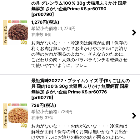
の具 グレンラム100％ 30g 犬猫用ふりかけ 国産
無添加 さかい企画Prime KS pr60790
[
pr60790
]
1,276
円
(税込)
希望小売価格
:
1,276
円
在庫数 6個
お肉がないな・・・冷凍肉は解凍が面倒！保存の
利くお肉は無いかな？お出かけやホテルにお泊り
の時のお肉が困るのよね〜。そんな方のために、
こだわりの肉・人気のパラパラミンチを乾燥させ
て使いやすいように、フレ…
最短賞味2027.7・プライムケイズ 手作りごはんの
具 鶏肉100％ 30g 犬猫用 ふりかけ 無薬飼育 国産
無添加 さかい企画 Prime KS pr60776
[
pr60776
]
726
円
(税込)
希望小売価格
:
726
円
在庫数 37個
お肉がないな・・・お肉がないな・・・冷凍肉は
解凍が面倒！保存の利くお肉は無いかな？お出か
けやホテルにお泊りの時のお肉が困るのよね〜。