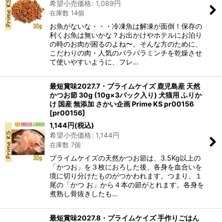
希望小売価格
:
1,089
円
在庫数 14個
お魚がないな・・・冷凍魚は解凍が面倒！保存の
利くお魚は無いかな？お出かけやホテルにお泊り
の時のお肉が困るのよね〜。そんな方のために、
こだわりの肉・人気のパラパラミンチを乾燥させ
て使いやすいように、フレ…
最短賞味2027.7・プライムケイズ 鹿児島産 天然
かつお節 30g (10g×3パック入り) 犬猫用 ふりか
け 国産 無添加 さかい企画 Prime KS pr00156
[
pr00156
]
1,144
円
(税込)
希望小売価格
:
1,144
円
在庫数 7個
プライムケイズの天然かつお節は、3.5Kg以上の
「かつお」を３枚におろした後、各身を血合いを
境に切り分けたものがつかわれます。つまり、１
尾の「かつ お」から４本の節がとれます。各身を
煮熟し骨抜きしたも…
最短賞味2027.8・プライムケイズ 手作りごはん