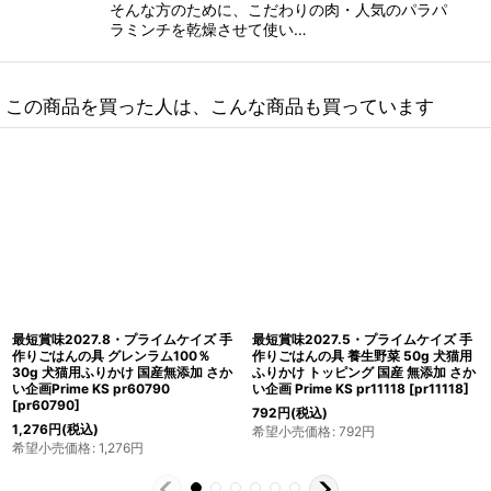
そんな方のために、こだわりの肉・人気のパラパ
ラミンチを乾燥させて使い…
この商品を買った人は、こんな商品も買っています
最短賞味2027.7・プライムケイズ 手
最短賞味2027.7・プライムケイズ 手
作りごはんの具 鶏肉100％ 30g 犬猫
作りごはんの具 どさんこ鮭100％
用 ふりかけ 無薬飼育 国産 無添加 さか
30g 犬猫用 ふりかけ トッピング 国産
い企画 Prime KS pr60776
無添加 さかい企画 Prime KS
[
pr60776
]
pr62084
[
pr62084
]
726
円
(税込)
1,089
円
(税込)
希望小売価格
:
726
円
希望小売価格
:
1,089
円