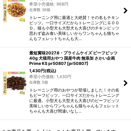
希望小売価格
:
968
円
在庫数 36個
トレーニング用に最適と大絶賛！その名もチキン
ビッツ。一口サイズだからトレーニングにＧＯＯ
Ｄ。猫も小型犬も大型犬も大喜びのチキンビッツ
思わず盗み食い美味しいからワンちゃんも猫ちゃ
んもフェレットちゃんも大…
最短賞味2027.6・プライムケイズ ビーフビッツ
40g 犬猫用おやつ 国産牛肉 無添加 さかい企画
Prime KS pr50807
[
pr50807
]
1,430
円
(税込)
希望小売価格
:
1,430
円
在庫数 5個
トレーニング用のおやつが登場しました！その名
もビーフビッツ。一口サイズだからトレーニング
に最適。小型犬も大型犬も大喜びのビーフビッツ
美味しいからワンちゃんも猫ちゃんもフェレット
ちゃんも大喜び間違いなし…