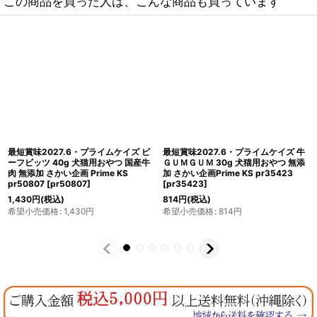
この商品を買った人は、こんな商品も買っています
最短賞味2027.7・プライムケイズ カ
最短賞味2027.6・プライムケイズ ご
ルシウム村の恋人たち ボーロ 200g
ほうびプチせん 20g 犬猫用おやつ さ
犬猫用おやつ 国産 無添加 さかい企画
かい企画 Prime KS pr21449
Prime KS pr32220
[
pr32220
]
[
pr21449
]
1,584
円
(税込)
330
円
(税込)
希望小売価格
:
1,584
円
希望小売価格
:
330
円