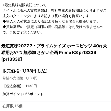
※最短賞味期限表記について
タイトルに表示の賞味期限は、弊社在庫の最短期日になりますがご
注文のタイミングにより表記より長い場合も御座います。
◆輸入元入荷状況により表記より短くなる場合も御座います。
◆賞味期限のご指定（期限の長い商品等）はお受け出来ませんの
で、予めご了承ください。
最短賞味2027.7・プライムケイズ ホースビッツ 40g 犬
猫用おやつ 無添加 さかい企画 Prime KS pr13339
[
pr13339
]
販売価格
:
1,133
円
(税込)
希望小売価格
:
1,133
円
【税込金額】
:
1133円
加算ポイント: 56ポイント
在庫数 15個