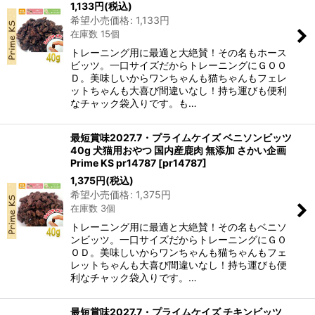
1,133
円
(税込)
希望小売価格
:
1,133
円
在庫数 15個
トレーニング用に最適と大絶賛！その名もホース
ビッツ。一口サイズだからトレーニングにＧＯＯ
Ｄ。美味しいからワンちゃんも猫ちゃんもフェレ
ットちゃんも大喜び間違いなし！持ち運びも便利
なチャック袋入りです。も…
最短賞味2027.7・プライムケイズ ベニソンビッツ
40g 犬猫用おやつ 国内産鹿肉 無添加 さかい企画
Prime KS pr14787
[
pr14787
]
1,375
円
(税込)
希望小売価格
:
1,375
円
在庫数 3個
トレーニング用に最適と大絶賛！その名もベニソ
ンビッツ。一口サイズだからトレーニングにＧＯ
ＯＤ。美味しいからワンちゃんも猫ちゃんもフェ
レットちゃんも大喜び間違いなし！持ち運びも便
利なチャック袋入りです。…
最短賞味2027.7・プライムケイズ チキンビッツ