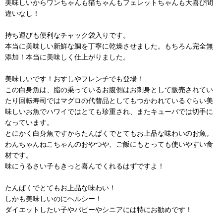
美味しいからワンちゃんも猫ちゃんもフェレットちゃんも大喜び間
違いなし！
持ち運びも便利なチャック袋入りです。
本当に美味しい新鮮な鯛を丁寧に乾燥させました。もちろん完全無
添加！本当に美味しく仕上がりました。
美味しいです！おすしやフレンチでも登場！
この白身魚は、脂の乗っているお腹側はお刺身として販売されてい
たり回転寿司ではマグロの代替品としてもつかわれているぐらい美
味しいお魚でハワイではとても珍重され、またキューバでは切手に
なっています。
とにかく白身魚ですからたんぱくでとてもお上品な味わいのお魚。
わんちゃんねこちゃんのおやつや、ご飯にもとっても使いやすい食
材です。
味にうるさい子もきっと喜んでくれるはずですよ！
たんぱくでとてもお上品な味わい！
しかも美味しいのにヘルシー！
ダイエットしたい子やパピーやシニアには特にお勧めです！