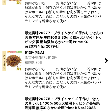
お肉がないな・・・お肉がないな・・・冷凍肉は
解凍が面倒！保存の利くお肉は無いかな？お出か
けやホテルにお泊りの時のお肉が困るのよね〜。
そんな方のために、こだわりの肉・人気のパラパ
ラミンチを乾燥させて使い…
最短賞味2027.7・プライムケイズ 手作りごはんの
具 熊本県産 馬肉100％ 30g 犬猫用 ふりかけ トッ
ピング 国産 無添加 さかい企画 Prime KS
pr20794
[
pr20794
]
913
円
(税込)
希望小売価格
:
913
円
在庫数 26個
お肉がないな・・・お肉がないな・・・冷凍肉は
解凍が面倒！保存の利くお肉は無いかな？お出か
けやホテルにお泊りの時のお肉が困るのよね〜。
そんな方のために、こだわりの肉・人気のパラパ
ラミンチを乾燥させて使い…
最短賞味2027.5・プライムケイズ 手作りごはん
の具 いわし100％ 50g 犬猫用トッピング長崎県
近海産 無添加 さかい企画Prime KS pr22088