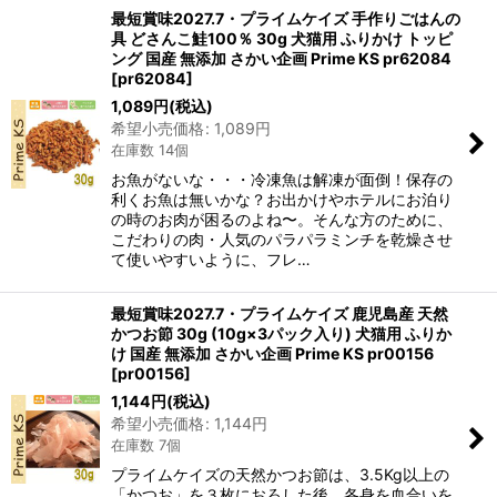
最短賞味2027.7・プライムケイズ 手作りごはんの
具 どさんこ鮭100％ 30g 犬猫用 ふりかけ トッピ
ング 国産 無添加 さかい企画 Prime KS pr62084
[
pr62084
]
1,089
円
(税込)
希望小売価格
:
1,089
円
在庫数 14個
お魚がないな・・・冷凍魚は解凍が面倒！保存の
利くお魚は無いかな？お出かけやホテルにお泊り
の時のお肉が困るのよね〜。そんな方のために、
こだわりの肉・人気のパラパラミンチを乾燥させ
て使いやすいように、フレ…
最短賞味2027.7・プライムケイズ 鹿児島産 天然
かつお節 30g (10g×3パック入り) 犬猫用 ふりか
け 国産 無添加 さかい企画 Prime KS pr00156
[
pr00156
]
1,144
円
(税込)
希望小売価格
:
1,144
円
在庫数 7個
プライムケイズの天然かつお節は、3.5Kg以上の
「かつお」を３枚におろした後、各身を血合いを