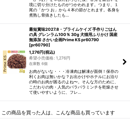
境に切り分けたものがつかわれます。つまり、１
尾の「かつ お」から４本の節がとれます。各身を
煮熟し骨抜きしたも…
最短賞味2027.8・プライムケイズ 手作りごはん
の具 グレンラム100％ 30g 犬猫用ふりかけ 国産
無添加 さかい企画Prime KS pr60790
[
pr60790
]
1,276
円
(税込)
希望小売価格
:
1,276
円
在庫数 6個
お肉がないな・・・冷凍肉は解凍が面倒！保存の
利くお肉は無いかな？お出かけやホテルにお泊り
の時のお肉が困るのよね〜。そんな方のために、
こだわりの肉・人気のパラパラミンチを乾燥させ
て使いやすいように、フレ…
この商品を買った人は、こんな商品も買っています