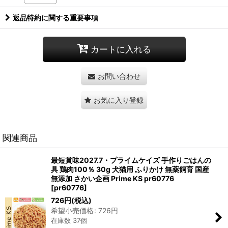
返品特約に関する重要事項
カートに入れる
お問い合わせ
お気に入り登録
関連商品
最短賞味2027.7・プライムケイズ 手作りごはんの
具 鶏肉100％ 30g 犬猫用 ふりかけ 無薬飼育 国産
無添加 さかい企画 Prime KS pr60776
[
pr60776
]
726
円
(税込)
希望小売価格
:
726
円
在庫数 37個