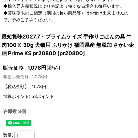
◆輸入元入荷状況により表記より短くなる場合も御座います。
◆賞味期限のご指定（期限の長い商品等）はお受け出来ませんの
で、予めご了承ください。
最短賞味2027.7・プライムケイズ 手作りごはんの具 牛
肉100％ 30g 犬猫用 ふりかけ 福岡県産 無添加 さかい企
画 Prime KS pr20800
[
pr20800
]
販売価格
:
1,078
円
(税込)
希望小売価格
:
1,078
円
【税込金額】
:
1078円
加算ポイント: 53ポイント
在庫数 8個
数量
: