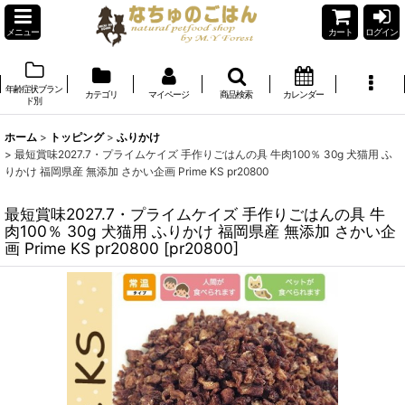
メニュー
カート
ログイン
年齢症状ブラン
カテゴリ
マイページ
商品検索
カレンダー
ド別
ホーム
>
トッピング
>
ふりかけ
>
最短賞味2027.7・プライムケイズ 手作りごはんの具 牛肉100％ 30g 犬猫用 ふ
りかけ 福岡県産 無添加 さかい企画 Prime KS pr20800
最短賞味2027.7・プライムケイズ 手作りごはんの具 牛
肉100％ 30g 犬猫用 ふりかけ 福岡県産 無添加 さかい企
画 Prime KS pr20800
[
pr20800
]