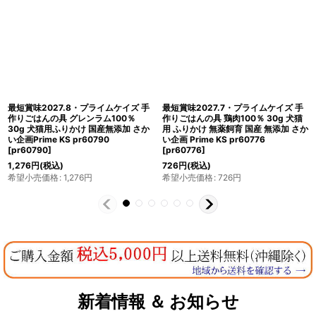
最短賞味2027.7・プライムケイズ 手
最短賞味2027.4・プライムケイズ 手
作りごはんの具 まぐろ100％ 30g 犬
作りごはんの具 養生野菜 230g 犬猫
猫用ふりかけ 国産無添加 さかい企画
用 ふりかけ 国産 無添加 さかい企画
Prime KS pr32934
[
pr32934
]
Prime KS pr11112
[
pr11112
]
1,089
円
(税込)
2,376
円
(税込)
希望小売価格
:
1,089
円
希望小売価格
:
2,376
円
新着情報 ＆ お知らせ