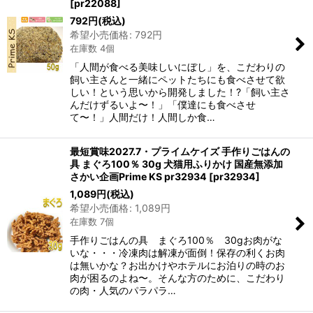
[
pr22088
]
792
円
(税込)
希望小売価格
:
792
円
在庫数 4個
「人間が食べる美味しいにぼし」を、こだわりの
飼い主さんと一緒にペットたちにも食べさせて欲
しい！という思いから開発しました！?「飼い主さ
んだけずるいよ〜！」「僕達にも食べさせ
て〜！」人間だけ！人間しか食…
最短賞味2027.7・プライムケイズ 手作りごはんの
具 まぐろ100％ 30g 犬猫用ふりかけ 国産無添加
さかい企画Prime KS pr32934
[
pr32934
]
1,089
円
(税込)
希望小売価格
:
1,089
円
在庫数 7個
手作りごはんの具 まぐろ100％ 30gお肉がな
いな・・・冷凍肉は解凍が面倒！保存の利くお肉
は無いかな？お出かけやホテルにお泊りの時のお
肉が困るのよね〜。そんな方のために、こだわり
の肉・人気のパラパラ…