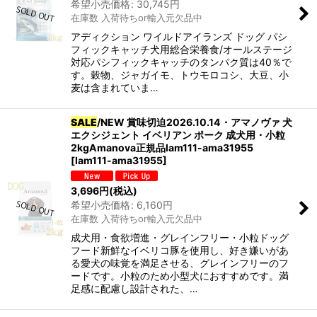
希望小売価格
:
30,745
円
在庫数 入荷待ちor輸入元欠品中
アディクション ワイルドアイランズ ドッグ パシ
フィックキャッチ犬用総合栄養食/オールステージ
対応パシフィックキャッチのタンパク質は40％で
す。穀物、ジャガイモ、トウモロコシ、大豆、小
麦は含まれていま…
SALE
/NEW 賞味切迫2026.10.14・アマノヴァ 犬
エクシジェント イベリアン ポーク 成犬用・小粒
2kgAmanova正規品lam111-ama31955
[
lam111-ama31955
]
3,696
円
(税込)
希望小売価格
:
6,160
円
在庫数 入荷待ちor輸入元欠品中
成犬用・食欲増進・グレインフリー・小粒ドッグ
フード新鮮なイベリコ豚を使用し、好き嫌いがあ
る愛犬の味覚を満足させる、グレインフリーのフ
ードです。小粒のため小型犬におすすめです。満
足感に配慮し設計された、…