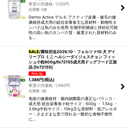
希望小売価格
:
1,100
円
在庫数 5個
Dermo Active デルモ アクティブ皮膚・被毛の健
康維持成犬用の総合栄養食主な原材料・動物性タ
ンパクは魚のみを使用 生物学的価値と持続化可能
性の高い魚のタンパク質・厳選された原材料のみ
を…
SALE
/賞味切迫2026.10・フォルツァ10 犬 デイ
リープロ ミニ ヘルシーダイジェスチョン フィッ
シュ小粒600g/fo72155成犬用ドッグフード正規
品
[
fo72155
]
1,386
円
(税込)
希望小売価格
:
1,980
円
在庫数 1個
免疫の健康維持・腸内細菌叢の適正なバランス・
成犬用 総合栄養食小粒サイズ：600g ・ 1.5kg ・
3.6kg中粒サイズ：10kg主な原材料・低アレルギ
ー：さまざまな形で現れる一般的な食物不耐性
に…