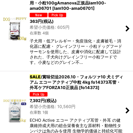
用・小粒100gAmanova正規品lam100-
ama06701
[
lam100-ama06701
]
363
円
(税込)
希望小売価格
:
605
円
在庫数 4個
子犬用・低アレルギー・免疫強化・皮膚被毛・消
化器に配慮・ グレインフリー・小粒ドッグフード
サーモンを使用した、皮膚や消化に配慮して設計
された、子犬向けグレインフリー小粒フードで
す。小麦などのグレイン不…
SALE
/賞味切迫2026.10・フォルツァ10 犬ミディ
アム エコー アクティブ中粒 4kg fo14373耳管・
外耳ケアFORZA10正規品
[
fo14373
]
7,392
円
(税込)
希望小売価格
:
10,560
円
在庫数 1個
ECHO Active エコー アクティブ耳管・外耳 の健
康維持成犬用の総合栄養食主な原材料・動物性タ
ンパクは魚のみを使用 生物学的価値と持続化可能