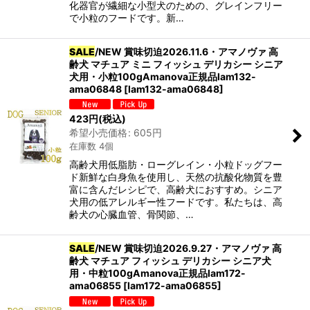
化器官が繊細な小型犬のための、グレインフリー
で小粒のフードです。新…
SALE
/NEW 賞味切迫2026.11.6・アマノヴァ 高
齢犬 マチュア ミニ フィッシュ デリカシー シニア
犬用・小粒100gAmanova正規品lam132-
ama06848
[
lam132-ama06848
]
423
円
(税込)
希望小売価格
:
605
円
在庫数 4個
高齢犬用低脂肪・ローグレイン・小粒ドッグフー
ド新鮮な白身魚を使用し、天然の抗酸化物質を豊
富に含んだレシピで、高齢犬におすすめ。シニア
犬用の低アレルギー性フードです。私たちは、高
齢犬の心臓血管、骨関節、…
SALE
/NEW 賞味切迫2026.9.27・アマノヴァ 高
齢犬 マチュア フィッシュ デリカシー シニア犬
用・中粒100gAmanova正規品lam172-
ama06855
[
lam172-ama06855
]