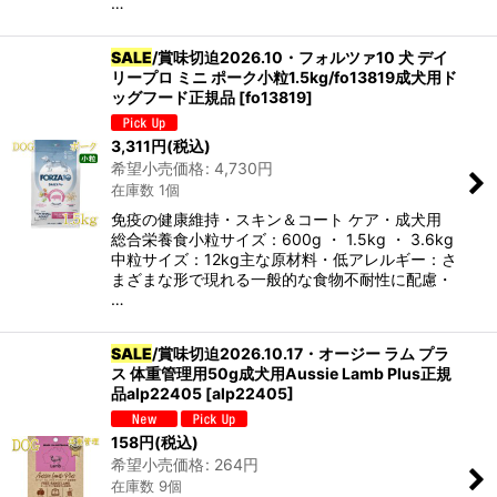
…
SALE
/賞味切迫2026.10・フォルツァ10 犬 デイ
リープロ ミニ ポーク小粒1.5kg/fo13819成犬用ド
ッグフード正規品
[
fo13819
]
3,311
円
(税込)
希望小売価格
:
4,730
円
在庫数 1個
免疫の健康維持・スキン＆コート ケア・成犬用
総合栄養食小粒サイズ：600g ・ 1.5kg ・ 3.6kg
中粒サイズ：12kg主な原材料・低アレルギー：さ
まざまな形で現れる一般的な食物不耐性に配慮・
…
SALE
/賞味切迫2026.10.17・オージー ラム プラ
ス 体重管理用50g成犬用Aussie Lamb Plus正規
品alp22405
[
alp22405
]
158
円
(税込)
希望小売価格
:
264
円
在庫数 9個