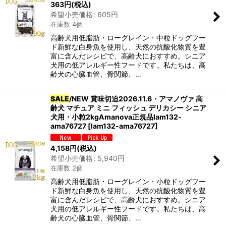
363
円
(税込)
希望小売価格
:
605
円
在庫数 4個
高齢犬用低脂肪・ローグレイン・中粒ドッグフー
ド新鮮な白身魚を使用し、天然の抗酸化物質を豊
富に含んだレシピで、高齢犬におすすめ。シニア
犬用の低アレルギー性フードです。私たちは、高
齢犬の心臓血管、骨関節、…
SALE
/NEW 賞味切迫2026.11.6・アマノヴァ 高
齢犬 マチュア ミニ フィッシュ デリカシー シニア
犬用・小粒2kgAmanova正規品lam132-
ama76727
[
lam132-ama76727
]
4,158
円
(税込)
希望小売価格
:
5,940
円
在庫数 2個
高齢犬用低脂肪・ローグレイン・小粒ドッグフー
ド新鮮な白身魚を使用し、天然の抗酸化物質を豊
富に含んだレシピで、高齢犬におすすめ。シニア
犬用の低アレルギー性フードです。私たちは、高
齢犬の心臓血管、骨関節、…