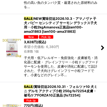
性の高い魚のタンパク質・厳選された原材料のみ
を…
SALE
/NEW賞味切迫2026.10.3・アマノヴァ 子
犬 パピー センシティブ サーモン デラックス子犬
用・小粒2kgAmanova正規品lam100-
ama31863
[
lam100-ama31863
]
3,828
円
(税込)
希望小売価格
:
6,380
円
在庫数 1個
子犬用・低アレルギー・免疫強化・皮膚被毛・消
化器に配慮・ グレインフリー・小粒ドッグフード
サーモンを使用した、皮膚や消化に配慮して設計
された、子犬向けグレインフリー小粒フードで
す。小麦などのグレイン不…
SALE
/賞味切迫2026.10.31・フォルツァ10 犬ミ
ニ デルモ アクティブ小粒 250g fo72254皮膚・
被毛ケアFORZA10正規品
[
fo72254
]
770
円
(税込)