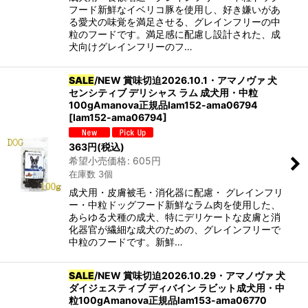
フード新鮮なイベリコ豚を使用し、好き嫌いがあ
る愛犬の味覚を満足させる、グレインフリーの中
粒のフードです。満足感に配慮し設計された、成
犬向けグレインフリーのフ…
SALE
/NEW 賞味切迫2026.10.1・アマノヴァ 犬
センシティブ デリシャス ラム 成犬用・中粒
100gAmanova正規品lam152-ama06794
[
lam152-ama06794
]
363
円
(税込)
希望小売価格
:
605
円
在庫数 3個
成犬用・皮膚被毛・消化器に配慮・ グレインフリ
ー・中粒ドッグフード新鮮なラム肉を使用した、
あらゆる犬種の成犬、特にデリケートな皮膚と消
化器官が繊細な成犬のための、グレインフリーで
中粒のフードです。新鮮…
SALE
/NEW 賞味切迫2026.10.29・アマノヴァ 犬
ダイジェスティブ ディバイン ラビット成犬用・中
粒100gAmanova正規品lam153-ama06770