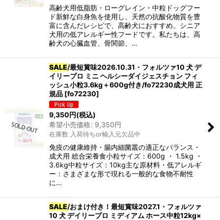
高齢犬用低脂肪・ローグレイン・中粒ドッグフー
ド新鮮な白身魚を使用し、天然の抗酸化物質を豊
富に含んだレシピで、高齢犬におすすめ。シニア
犬用の低アレルギー性フードです。私たちは、高
齢犬の心臓血管、骨関節、…
SALE
/最短賞味2026.10.31・フォルツァ10 犬 デ
イリープロ ミニ ヘルシーダイジェスチョン フィ
ッシュ小粒3.6kg＋600g付き/fo72230成犬用 正
規品
[
fo72230
]
9,350
円
(税込)
希望小売価格
:
9,350
円
在庫数 入荷待ちor輸入元欠品中
免疫の健康維持・腸内細菌叢の適正なバランス・
成犬用 総合栄養食小粒サイズ：600g ・ 1.5kg ・
3.6kg中粒サイズ：10kg主な原材料・低アレルギ
ー：さまざまな形で現れる一般的な食物不耐性
に…
SALE
/おまけ付き！最短賞味2027.1・フォルツァ
10 犬 デイリープロ ミディアム ホース中粒12kg×