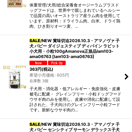
体重管理/犬用/総合栄養食オージーラムプラスド
ッグフードは、世界中で親しまれているヘルシー
で品質の高いオーストラリア産ラム肉を使用して
います。原材料：ドライラム肉、白米、ドライ鶏
肉、ひき割りオーツ麦、…
SALE
/NEW 賞味切迫2026.10.3・アマノヴァ 子
犬 パピー ダイジェスティブ ディバイン ラビット
小犬用・小粒100gAmanova正規品lam103-
ama06763
[
lam103-ama06763
]
363
円
(税込)
希望小売価格
:
605
円
在庫数 3個
子犬用・消化器・低アレルギー・免疫強化・皮膚
被毛に配慮・ グレインフリー・小粒ドッグフード
ウサギ肉のみを使用し、皮膚や消化に配慮して設
計された、子犬向けのグレインフリー小粒フード
です。新鮮なウサギ肉の…
SALE
/NEW 賞味切迫2026.10.3・アマノヴァ 子
犬 パピー センシティブ サーモン デラックス子犬