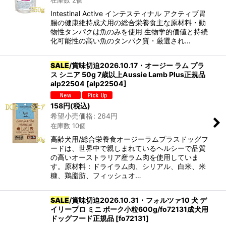
在庫数 2個
Intestinal Active インテスティナル アクティブ胃
腸の健康維持成犬用の総合栄養食主な原材料・動
カテゴリ
:
物性タンパクは魚のみを使用 生物学的価値と持続
化可能性の高い魚のタンパク質・厳選され…
SALE
/賞味切迫2026.10.17・オージー ラム プラ
グループ
:
ス シニア 50g 7歳以上Aussie Lamb Plus正規品
alp22504
[
alp22504
]
158
円
(税込)
絞り込む
希望小売価格
:
264
円
在庫数 10個
高齢犬用/総合栄養食オージーラムプラスドッグフ
ードは、世界中で親しまれているヘルシーで品質
の高いオーストラリア産ラム肉を使用していま
す。原材料：ドライラム肉、シリアル、白米、米
糠、鶏脂肪、フィッシュオ…
SALE
/賞味切迫2026.10.31・フォルツァ10 犬 デ
イリープロ ミニ ポーク小粒600g/fo72131成犬用
ドッグフード正規品
[
fo72131
]