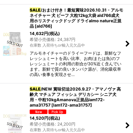
SALE
/おまけ付き！最短賞味2026.10.31・アルモ
ネイチャー 犬 ビーフ 大粒12kg大袋 ald766成犬
用ホリスティックドッグ ドライalmo nature正規
品
[
ald766
]
14,632
円
(税込)
希望小売価格
:
24,387
円
在庫数 入荷待ちor輸入元欠品中
アルモネイチャーのドライーフードは、新鮮なフ
レッシュミートを高い比率、お肉(または魚)のフ
レッシュミートの利用の割合が30%近く含んでい
ます。新鮮で質の良いタンパク源が、消化吸収率
の高い食事を実現させ…
SALE
/NEW 賞味切迫2026.9.27・アマノヴァ 高
齢犬 マチュア フィッシュ デリカシー シニア犬
用・中粒10kgAmanova正規品lam172-
ama31757
[
lam172-ama31757
]
14,520
円
(税込)
希望小売価格
:
24,200
円
在庫数 入荷待ちor輸入元欠品中