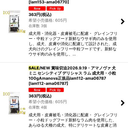
[
lam153-ama06770
]
363
円
(税込)
希望小売価格
:
605
円
在庫数 3個
成犬用・消化器・皮膚被毛に配慮・ グレインフリ
ー・中粒ドッグフード新鮮なウサギ肉のみを使用
し、成犬、皮膚や消化に配慮して設計された、成
犬向けのグレインフリー中粒フードです。新鮮な
ウサギ肉のみを使用し、…
SALE
/NEW 賞味切迫2026.9.19・アマノヴァ 犬
ミニ センシティブ デリシャス ラム 成犬用・小粒
100gAmanova正規品lam112-ama06787
[
lam112-ama06787
]
363
円
(税込)
希望小売価格
:
605
円
在庫数 4個
成犬用・皮膚被毛・消化器に配慮・ グレインフリ
ー・小粒ドッグフード新鮮なラム肉を使用した、
あらゆる犬種の成犬、特にデリケートな皮膚と消