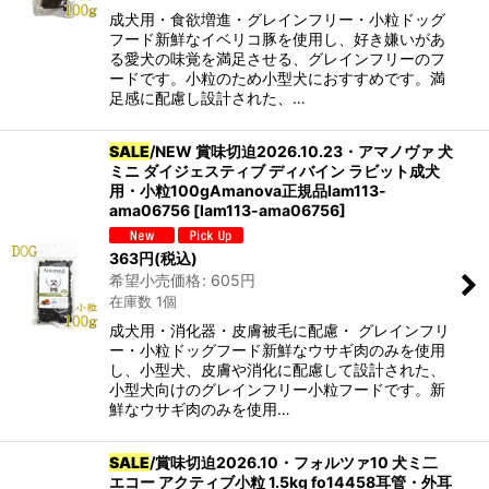
成犬用・食欲増進・グレインフリー・小粒ドッグ
フード新鮮なイベリコ豚を使用し、好き嫌いがあ
る愛犬の味覚を満足させる、グレインフリーのフ
ードです。小粒のため小型犬におすすめです。満
足感に配慮し設計された、…
SALE
/NEW 賞味切迫2026.10.23・アマノヴァ 犬
ミニ ダイジェスティブ ディバイン ラビット成犬
用・小粒100gAmanova正規品lam113-
ama06756
[
lam113-ama06756
]
363
円
(税込)
希望小売価格
:
605
円
在庫数 1個
成犬用・消化器・皮膚被毛に配慮・ グレインフリ
ー・小粒ドッグフード新鮮なウサギ肉のみを使用
し、小型犬、皮膚や消化に配慮して設計された、
小型犬向けのグレインフリー小粒フードです。新
鮮なウサギ肉のみを使用…
SALE
/賞味切迫2026.10・フォルツァ10 犬ミ二
エコー アクティブ小粒 1.5kg fo14458耳管・外耳