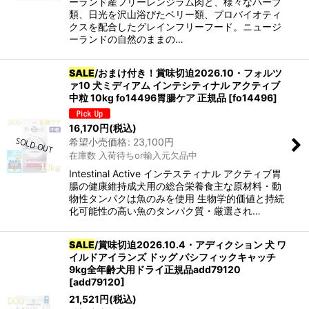
ーランド産フリーレンジラム肉と、様々なハーブ
類、日光を沢山浴びたベリー類、プロバイオティ
クスを配合したグレインフリーフード。ニュージ
ーランドの自然のままの…
SALE
/おまけ付き！賞味切迫2026.10・フォルツ
ァ10 犬ミディアム インテシティナル アクティブ
中粒 10kg fo14496胃腸ケア 正規品
[
fo14496
]
16,170
円
(税込)
希望小売価格
:
23,100
円
在庫数 入荷待ちor輸入元欠品中
Intestinal Active インテスティナル アクティブ胃
腸の健康維持成犬用の総合栄養食主な原材料・動
物性タンパクは魚のみを使用 生物学的価値と持続
化可能性の高い魚のタンパク質・厳選され…
SALE
/賞味切迫2026.10.4・アディクション 犬 ワ
イルドアイランズ ドッグ パシフィックキャッチ
9kg全年齢犬用ドライ正規品add79120
[
add79120
]
21,521
円
(税込)