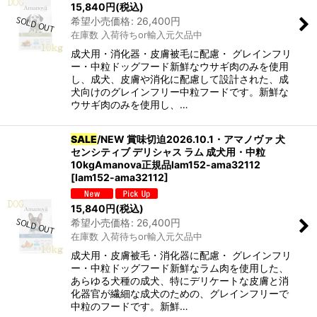
15,840
円
(税込)
希望小売価格
:
26,400
円
在庫数 入荷待ちor輸入元欠品中
成犬用・消化器・皮膚被毛に配慮・ グレインフリ
ー・中粒ドッグフード新鮮なウサギ肉のみを使用
し、成犬、皮膚や消化に配慮して設計された、成
犬向けのグレインフリー中粒フードです。新鮮な
ウサギ肉のみを使用し、…
SALE
/NEW 賞味切迫2026.10.1・アマノヴァ 犬
センシティブ デリシャス ラム 成犬用・中粒
10kgAmanova正規品lam152-ama32112
[
lam152-ama32112
]
15,840
円
(税込)
希望小売価格
:
26,400
円
在庫数 入荷待ちor輸入元欠品中
成犬用・皮膚被毛・消化器に配慮・ グレインフリ
ー・中粒ドッグフード新鮮なラム肉を使用した、
あらゆる犬種の成犬、特にデリケートな皮膚と消
化器官が繊細な成犬のための、グレインフリーで
中粒のフードです。新鮮…