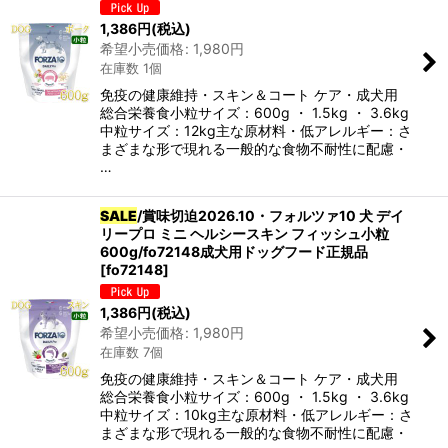
1,386
円
(税込)
希望小売価格
:
1,980
円
在庫数 1個
免疫の健康維持・スキン＆コート ケア・成犬用
総合栄養食小粒サイズ：600g ・ 1.5kg ・ 3.6kg
中粒サイズ：12kg主な原材料・低アレルギー：さ
まざまな形で現れる一般的な食物不耐性に配慮・
…
SALE
/賞味切迫2026.10・フォルツァ10 犬 デイ
リープロ ミニ ヘルシースキン フィッシュ小粒
600g/fo72148成犬用ドッグフード正規品
[
fo72148
]
1,386
円
(税込)
希望小売価格
:
1,980
円
在庫数 7個
免疫の健康維持・スキン＆コート ケア・成犬用
総合栄養食小粒サイズ：600g ・ 1.5kg ・ 3.6kg
中粒サイズ：10kg主な原材料・低アレルギー：さ
まざまな形で現れる一般的な食物不耐性に配慮・