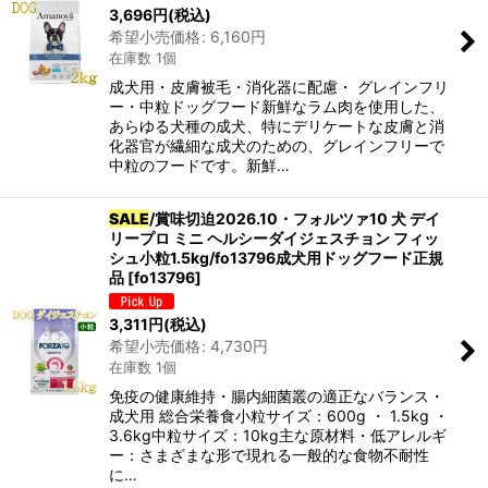
3,696
円
(税込)
希望小売価格
:
6,160
円
在庫数 1個
成犬用・皮膚被毛・消化器に配慮・ グレインフリ
ー・中粒ドッグフード新鮮なラム肉を使用した、
あらゆる犬種の成犬、特にデリケートな皮膚と消
化器官が繊細な成犬のための、グレインフリーで
中粒のフードです。新鮮…
SALE
/賞味切迫2026.10・フォルツァ10 犬 デイ
リープロ ミニ ヘルシーダイジェスチョン フィッ
シュ小粒1.5kg/fo13796成犬用ドッグフード正規
品
[
fo13796
]
3,311
円
(税込)
希望小売価格
:
4,730
円
在庫数 1個
免疫の健康維持・腸内細菌叢の適正なバランス・
成犬用 総合栄養食小粒サイズ：600g ・ 1.5kg ・
3.6kg中粒サイズ：10kg主な原材料・低アレルギ
ー：さまざまな形で現れる一般的な食物不耐性
に…