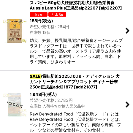
ス パピー 50g幼犬妊娠授乳期犬用総合栄養食
Aussie Lamb Plus正規品alp22207
[
alp22207
]
158
円
(税込)
希望小売価格
:
264
円
在庫数 18個
幼犬、妊娠、授乳期用/総合栄養食オージーラムプ
ラスドッグフードは、世界中で親しまれているヘ
ルシーで品質の高いオーストラリア産ラム肉を使
用しています。原材料：ドライラム肉、白米、ド
ライ鶏肉、ひきわりオー…
SALE
/賞味切迫2025.10.19・アディクション 犬
カントリーチキン＆アプリコット ディナー粉末
250g正規品add21877
[
add21877
]
1,948
円
(税込)
希望小売価格
:
2,783
円
在庫数 入荷待ちor輸入元欠品中
Raw Dehydrated Food（低温乾燥フード）とは
Raw Dehydrated Food（低温乾燥フード）とは、
ペットフードの新しい製法です。肉類や野菜、フ
ルーツなどの新鮮な食材を、その食材…