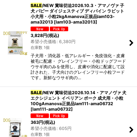
SALE
/NEW 賞味切迫2026.10.3・アマノヴァ 子
犬 パピー ダイジェスティブ ディバイン ラビット
小犬用・小粒2kgAmanova正規品lam103-
ama32013
[
lam103-ama32013
]
3,828
円
(税込)
希望小売価格
:
6,380
円
在庫数 1個
子犬用・消化器・低アレルギー・免疫強化・皮膚
被毛に配慮・ グレインフリー・小粒ドッグフード
ウサギ肉のみを使用し、皮膚や消化に配慮して設
計された、子犬向けのグレインフリー小粒フード
です。新鮮なウサギ肉の…
SALE
/NEW 賞味切迫2026.10.14・アマノヴァ 犬
エクシジェント イベリアン ポーク 成犬用・小粒
100gAmanova正規品lam111-ama06732
[
lam111-ama06732
]
363
円
(税込)
希望小売価格
:
605
円
在庫数 1個