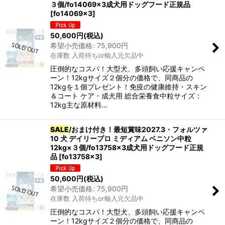
３個/fo14069x3成犬用ドッグフード正規品
[
fo14069x3
]
50,600
円
(税込)
希望小売価格
:
75,900
円
在庫数 入荷待ちor輸入元欠品中
圧倒的なコスパ！大型犬、多頭飼い応援キャンペ
ーン！12kgサイズ２個分の価格で、同商品の
12kgを１個プレゼント！免疫の健康維持・スキン
＆コート ケア・成犬用 総合栄養食中粒サイズ：
12kg主な原材料…
SALE
/おまけ付き！最短賞味2027.3・フォルツァ
10 犬 デイリープロ ミディアム ベニソン中粒
12kg×３個/fo13758x3成犬用ドッグフード正規
品
[
fo13758x3
]
50,600
円
(税込)
希望小売価格
:
75,900
円
在庫数 入荷待ちor輸入元欠品中
圧倒的なコスパ！大型犬、多頭飼い応援キャンペ
ーン！12kgサイズ２個分の価格で、同商品の