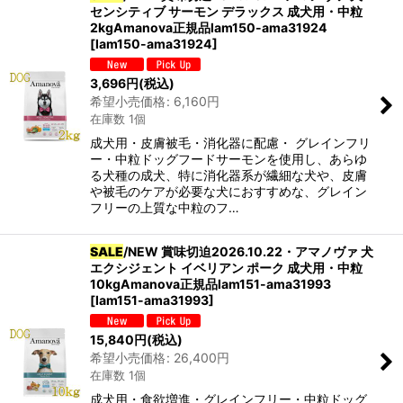
センシティブ サーモン デラックス 成犬用・中粒
2kgAmanova正規品lam150-ama31924
[
lam150-ama31924
]
3,696
円
(税込)
希望小売価格
:
6,160
円
在庫数 1個
成犬用・皮膚被毛・消化器に配慮・ グレインフリ
ー・中粒ドッグフードサーモンを使用し、あらゆ
る犬種の成犬、特に消化器系が繊細な犬や、皮膚
や被毛のケアが必要な犬におすすめな、グレイン
フリーの上質な中粒のフ…
SALE
/NEW 賞味切迫2026.10.22・アマノヴァ 犬
エクシジェント イベリアン ポーク 成犬用・中粒
10kgAmanova正規品lam151-ama31993
[
lam151-ama31993
]
15,840
円
(税込)
希望小売価格
:
26,400
円
在庫数 1個
成犬用・食欲増進・グレインフリー・中粒ドッグ