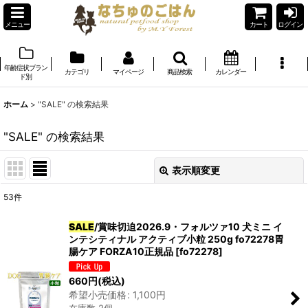
メニュー
カート
ログイン
年齢症状ブラン
カテゴリ
マイページ
商品検索
カレンダー
ド別
ホーム
>
"SALE"
の
検索結果
"SALE"
の
検索結果
表示順変更
閉じる
53
件
商品検索
:
SALE
/賞味切迫2026.9・フォルツァ10 犬ミニ イ
ンテシティナル アクティブ小粒 250g fo72278胃
表示数
:
腸ケア FORZA10正規品
[
fo72278
]
在庫あり
660
円
(税込)
希望小売価格
:
1,100
円
並び順
: