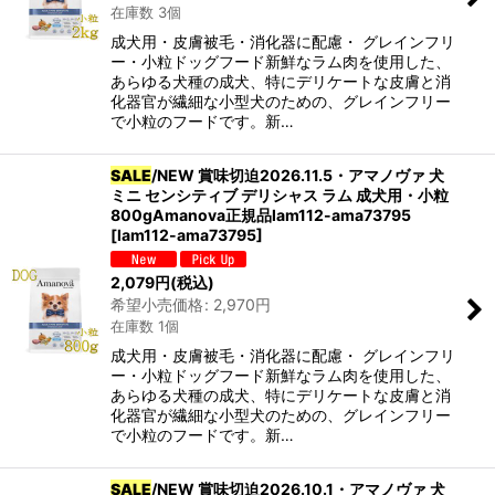
在庫数 3個
成犬用・皮膚被毛・消化器に配慮・ グレインフリ
ー・小粒ドッグフード新鮮なラム肉を使用した、
あらゆる犬種の成犬、特にデリケートな皮膚と消
化器官が繊細な小型犬のための、グレインフリー
で小粒のフードです。新…
SALE
/NEW 賞味切迫2026.11.5・アマノヴァ 犬
ミニ センシティブ デリシャス ラム 成犬用・小粒
800gAmanova正規品lam112-ama73795
[
lam112-ama73795
]
2,079
円
(税込)
希望小売価格
:
2,970
円
在庫数 1個
成犬用・皮膚被毛・消化器に配慮・ グレインフリ
ー・小粒ドッグフード新鮮なラム肉を使用した、
あらゆる犬種の成犬、特にデリケートな皮膚と消
化器官が繊細な小型犬のための、グレインフリー
で小粒のフードです。新…
SALE
/NEW 賞味切迫2026.10.1・アマノヴァ 犬