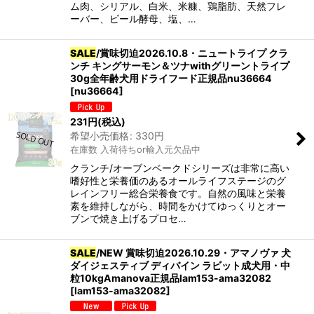
ム肉、シリアル、白米、米糠、鶏脂肪、天然フレ
ーバー、ビール酵母、塩、…
SALE
/賞味切迫2026.10.8・ニュートライプ クラ
ンチ キングサーモン＆ツナwithグリーントライプ
30g全年齢犬用ドライフード正規品nu36664
[
nu36664
]
231
円
(税込)
希望小売価格
:
330
円
在庫数 入荷待ちor輸入元欠品中
クランチ/オーブンベークドシリーズは非常に高い
嗜好性と栄養価のあるオールライフステージのグ
レインフリー総合栄養食です。自然の風味と栄養
素を維持しながら、時間をかけてゆっくりとオー
ブンで焼き上げるプロセ…
SALE
/NEW 賞味切迫2026.10.29・アマノヴァ 犬
ダイジェスティブ ディバイン ラビット成犬用・中
粒10kgAmanova正規品lam153-ama32082
[
lam153-ama32082
]