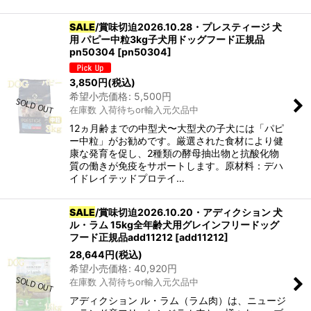
SALE
/賞味切迫2026.10.28・プレスティージ 犬
用 パピー中粒3kg子犬用ドッグフード正規品
pn50304
[
pn50304
]
3,850
円
(税込)
希望小売価格
:
5,500
円
在庫数 入荷待ちor輸入元欠品中
12ヵ月齢までの中型犬〜大型犬の子犬には「パピ
ー中粒」がお勧めです。厳選された食材により健
康な発育を促し、2種類の酵母抽出物と抗酸化物
質の働きが免疫をサポートします。原材料：デハ
イドレイテッドプロテイ…
SALE
/賞味切迫2026.10.20・アディクション 犬
ル・ラム 15kg全年齢犬用グレインフリードッグ
フード正規品add11212
[
add11212
]
28,644
円
(税込)
希望小売価格
:
40,920
円
在庫数 入荷待ちor輸入元欠品中
アディクション ル・ラム（ラム肉）は、ニュージ