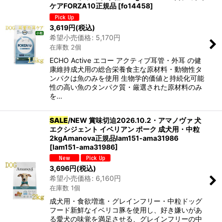
ケアFORZA10正規品
[
fo14458
]
3,619
円
(税込)
希望小売価格
:
5,170
円
在庫数 2個
ECHO Active エコー アクティブ耳管・外耳 の健
康維持成犬用の総合栄養食主な原材料・動物性タ
ンパクは魚のみを使用 生物学的価値と持続化可能
性の高い魚のタンパク質・厳選された原材料のみ
を…
SALE
/NEW 賞味切迫2026.10.2・アマノヴァ 犬
エクシジェント イベリアン ポーク 成犬用・中粒
2kgAmanova正規品lam151-ama31986
[
lam151-ama31986
]
3,696
円
(税込)
希望小売価格
:
6,160
円
在庫数 1個
成犬用・食欲増進・グレインフリー・中粒ドッグ
フード新鮮なイベリコ豚を使用し、好き嫌いがあ
る愛犬の味覚を満足させる、グレインフリーの中