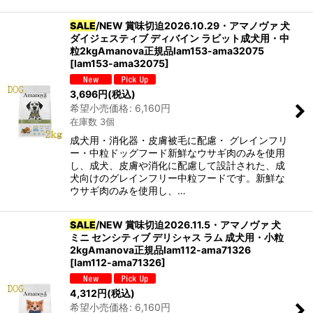
SALE
/NEW 賞味切迫2026.10.29・アマノヴァ 犬
ダイジェスティブ ディバイン ラビット成犬用・中
粒2kgAmanova正規品lam153-ama32075
[
lam153-ama32075
]
3,696
円
(税込)
希望小売価格
:
6,160
円
在庫数 3個
成犬用・消化器・皮膚被毛に配慮・ グレインフリ
ー・中粒ドッグフード新鮮なウサギ肉のみを使用
し、成犬、皮膚や消化に配慮して設計された、成
犬向けのグレインフリー中粒フードです。新鮮な
ウサギ肉のみを使用し、…
SALE
/NEW 賞味切迫2026.11.5・アマノヴァ 犬
ミニ センシティブ デリシャス ラム 成犬用・小粒
2kgAmanova正規品lam112-ama71326
[
lam112-ama71326
]
4,312
円
(税込)
希望小売価格
:
6,160
円