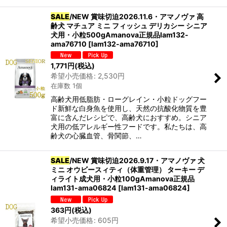
SALE
/NEW 賞味切迫2026.11.6・アマノヴァ 高
齢犬 マチュア ミニ フィッシュ デリカシー シニア
犬用・小粒500gAmanova正規品lam132-
ama76710
[
lam132-ama76710
]
1,771
円
(税込)
希望小売価格
:
2,530
円
在庫数 1個
高齢犬用低脂肪・ローグレイン・小粒ドッグフー
ド新鮮な白身魚を使用し、天然の抗酸化物質を豊
富に含んだレシピで、高齢犬におすすめ。シニア
犬用の低アレルギー性フードです。私たちは、高
齢犬の心臓血管、骨関節、…
SALE
/NEW 賞味切迫2026.9.17・アマノヴァ 犬
ミニ オウビースィティ（体重管理） ターキー デ
ィライト成犬用・小粒100gAmanova正規品
lam131-ama06824
[
lam131-ama06824
]
363
円
(税込)
希望小売価格
:
605
円