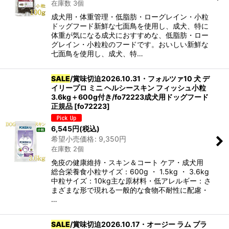
在庫数 3個
成犬用・体重管理・低脂肪・ローグレイン・小粒
ドッグフード新鮮な七面鳥を使用し、成犬、特に
体重が気になる成犬におすすめな、低脂肪・ロー
グレイン・小粒粒のフードです。おいしい新鮮な
七面鳥を使用し、成犬、特…
SALE
/賞味切迫2026.10.31・フォルツァ10 犬 デ
イリープロ ミニ ヘルシースキン フィッシュ小粒
3.6kg＋600g付き/fo72223成犬用ドッグフード
正規品
[
fo72223
]
6,545
円
(税込)
希望小売価格
:
9,350
円
在庫数 2個
免疫の健康維持・スキン＆コート ケア・成犬用
総合栄養食小粒サイズ：600g ・ 1.5kg ・ 3.6kg
中粒サイズ：10kg主な原材料・低アレルギー：さ
まざまな形で現れる一般的な食物不耐性に配慮・
…
SALE
/賞味切迫2026.10.17・オージー ラム プラ