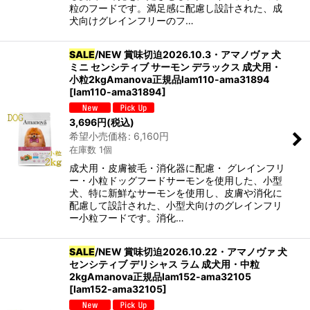
粒のフードです。満足感に配慮し設計された、成
犬向けグレインフリーのフ…
SALE
/NEW 賞味切迫2026.10.3・アマノヴァ 犬
ミニ センシティブ サーモン デラックス 成犬用・
小粒2kgAmanova正規品lam110-ama31894
[
lam110-ama31894
]
3,696
円
(税込)
希望小売価格
:
6,160
円
在庫数 1個
成犬用・皮膚被毛・消化器に配慮・ グレインフリ
ー・小粒ドッグフードサーモンを使用した、小型
犬、特に新鮮なサーモンを使用し、皮膚や消化に
配慮して設計された、小型犬向けのグレインフリ
ー小粒フードです。消化…
SALE
/NEW 賞味切迫2026.10.22・アマノヴァ 犬
センシティブ デリシャス ラム 成犬用・中粒
2kgAmanova正規品lam152-ama32105
[
lam152-ama32105
]