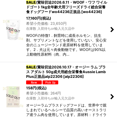
SALE
/賞味切迫2026.6.11・WOOF・ワフ ワイル
ドゴート1kg全年齢犬用フリーズドライ総合栄養
食ドッグフードwo44236正規品
[
wo44236
]
17,160
円
(税込)
希望小売価格
:
23,650
円
在庫数 入荷待ちor輸入元欠品中
WOOFの特徴1．飼育時に成長ホルモン、抗生
剤、サプリメントなどを使用していない、安心安
全のニュージーランド産原材料を使用していま
す。2．犬は元々肉食動物です。WOOFは90%以
上動物性原材料（肉、内…
SALE
/賞味切迫2026.10.17・オージー ラム プラ
ス アダルト 50g成犬用総合栄養食Aussie Lamb
Plus正規品alp22306
[
alp22306
]
158
円
(税込)
希望小売価格
:
264
円
在庫数 入荷待ちor輸入元欠品中
オージーラムプラスドッグフードは、世界中で親
しまれているヘルシーで品質の高いオーストラリ
ア産ラム肉を使用しています。原材料：ドライラ