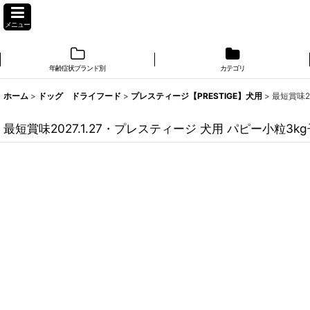
メニュー
年齢症状ブランド別
カテゴリ
ホーム
>
ドッグ ドライフード
>
プレスティージ【PRESTIGE】犬用
>
最短賞味2
最短賞味2027.1.27・プレスティージ 犬用 パピー小粒3k