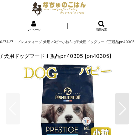
マイページ
商品検索
027.1.27・プレスティージ 犬用 パピー小粒3kg子犬用ドッグフード正規品pn40305
g子犬用ドッグフード正規品pn40305
[
pn40305
]