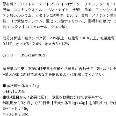
原材料：デハイドレイテッドプロテイン(ポーク 、チキン、ターキ
酵母、ココナッツオイル 、ベントナイト、全卵、 魚油、フィッシュオ
テン酸カルシウム、ビタミンC誘導体、D3、E、葉酸、メナジオン重
銅、ヨウ素酸カルシウム、亜セレン酸ナトリウム)、 酵母抽出物(サ
剤(ミックストコフェロール、クエン酸)
成分分析値：粗タンパク質：29%以上、粗脂質：18%以上、粗繊維質：2
0.11%、オメガ6：2.4%、オメガ3：1.2%
カロリー：398kcal/100g
給与量の目安：下記の目安量を年齢や活動量に合わせて、2回以上に
※愛犬が常に新鮮で清潔な水を飲めるように配慮してください。
■ 成犬時の体重：2kg
[月齢/1日の量]
生後4週目から / 必要に応じ、少量を数回に分けて食事をする
離乳期から3ヶ月まで / 1日量【子犬の体重kg×40g】を3回以上に
3〜4ヶ月 / 45g
4〜6ヶ月 / 50g