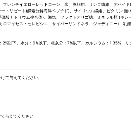
ー)、フレンチイエローレッドコーン、米、豚脂肪、リンゴ繊維、デハイ
ートリゼート(酵素分解海洋ペプチド)、サイリウム繊維、ビタミン 類(A
亜硫酸ナトリウム複合体)、海塩、フラクトオリゴ糖、ミネラル類 (キ
ッカロマイセス・セレビシエ、サイバーリンドネラ・ジャディニー)、乳
%以下、水分：9%以下、粗灰分：7%以下、カルシウム：1.35%、リン：
分けて与えてください。
分けて与えてください