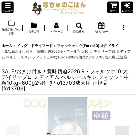
メニュー
カート
ログイン
年齢症状ブラン
カテゴリ
マイページ
商品検索
カレンダー
ド別
ホーム
>
ドッグ ドライフード
>
フォルツァ１０(Forza10) 犬用ドライ
>
SALE/おまけ付き！賞味切迫2026.9・フォルツァ10 犬 デイリープロ ミディア
ム ヘルシースキン フィッシュ中粒10kg+600g2個付き/fo13703成犬用 正規品
SALE/おまけ付き！賞味切迫2026.9・フォルツァ10 犬
デイリープロ ミディアム ヘルシースキン フィッシュ中
粒10kg+600g2個付き/fo13703成犬用 正規品
[
fo13703
]