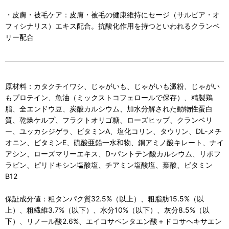
・皮膚・被毛ケア：皮膚・被毛の健康維持にセージ（サルビア・オ
フィシナリス）エキス配合。抗酸化作用を持つといわれるクランベ
リー配合
原材料：カタクチイワシ、じゃがいも、じゃがいも澱粉、じゃがい
もプロテイン、魚油（ミックストコフェロールで保存）、精製鶏
脂、全エンドウ豆、炭酸カルシウム、加水分解された動物性蛋白
質、乾燥ケルプ、フラクトオリゴ糖、ローズヒップ、クランベリ
ー、ユッカシジゲラ、ビタミンA、塩化コリン、タウリン、DL-メチ
オニン、ビタミンE、硫酸亜鉛一水和物、銅アミノ酸キレート、ナイ
アシン、ローズマリーエキス、D-パントテン酸カルシウム、リボフ
ラビン、ピリドキシン塩酸塩、チアミン塩酸塩、葉酸、ビタミン
B12
保証成分値：粗タンパク質32.5%（以上）、粗脂肪15.5%（以
上）、粗繊維3.7%（以下）、水分10%（以下）、灰分8.5%（以
下）、リノール酸2.6%、エイコサペンタエン酸＋ドコサヘキサエン