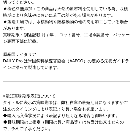
切ってください。
★着色料無添加：この商品は天然の原材料を使用している為、収穫
時期により色味やにおいに若干の差がある場合があります。
★製造工場では、水棲動物や陸棲動物の他の肉を加工している場合
があります。
賞味期限：別途記載 月 / 年 、ロット番号、工場承認番号：パッケー
ジ裏面下部に記載。
原産国：イタリア
DAILY Pro は米国飼料検査官協会（AAFCO）の定める栄養ガイドラ
インに沿って製造しています。
※最短賞味期限表記について
タイトルに表示の賞味期限は、弊社在庫の最短期日になりますがご
注文のタイミングにより表記より長い場合も御座います。
◆輸入元入荷状況により表記より短くなる場合も御座います。
◆賞味期限のご指定（期限の長い商品等）はお受け出来ませんの
で、予めご了承ください。