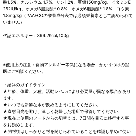
酸1.5%、カルシウム 1.7%、リン1.2%、亜鉛150mg/kg、ビタミンE
262IU/kg、オメガ3脂肪酸* 0.8%、オメガ6脂肪酸* 1.8%、ヨウ素
1.8mg/kg（ *AAFCOの栄養成分表では必須栄養素として認められて
いません）
代謝エネルギー：396.2Kcal/100g
※使用上の注意：食物アレルギー等気になる場合、かかりつけの獣
医にご相談ください。
・給餌のガイドライン
★年齢、体重、犬種、活動レベルにより必要量が異なる場合があり
ます。
★いつでも新鮮な水が飲めるようにしてください。
★直射日光を避け、涼しく乾燥した場所で保管してください。
★現在ご使用のフードからの切替えは、7日間を目安に移行する事
をお勧めします。
★開封後はしっかりと封を閉じられていることを確認し早めに使い