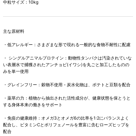
中粒サイズ：10kg
主な原材料
・低アレルギー：さまざまな形で現れる一般的な食物不耐性に配慮
・ シングルアニマルプロテイン：動物性タンパクは汚染されていな
い表層水で捕獲されたアンチョビ(イワシ)を丸ごと加工したものの
みを単一使用
・グレインフリー：穀物不使用 - 炭水化物は、ポテトと豆類を配合
・薬草の力：植物から抽出された活性成分が、健康状態を保とうと
する身体本来の働きをサポート
・免疫の健康維持：オメガ3とオメガ6の比率を1:2にバランスよく
配合し、ビタミンCとポリフェノールを豊富に含むローズヒップを
配合