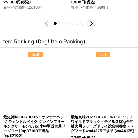
6,545
円
(税込)
1,386
円
(税込)
希望小売価格
:
9,350
円
希望小売価格
:
1,980
円
Item Ranking (Dog! Item Ranking)
No.5
No.6
最短賞味2027.10.16・サンデーペッ
最短賞味2027.10.20・WOOF・ワフ
ツ ジェントルベイク グレインフリー
ワイルドブラッシュテイル 280g全年
キングサーモン1.3kg小中型成犬用ド
齢犬用フリーズドライ総合栄養食ドッ
ッグフードsp37100正規品
グフードwo44175正規品
[
wo44175
]
[
sp37100
]
7,260
円
(税込)