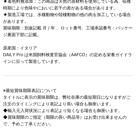
★着色料無添加：この商品は天然の原材料を使用している為、収穫
時期により色味やにおいに若干の差がある場合があります。
★製造工場では、水棲動物や陸棲動物の他の肉を加工している場合
があります。
賞味期限：別途記載 月 / 年 、ロット番号、工場承認番号：パッケー
ジ裏面下部に記載。
原産国：イタリア
DAILY Pro は米国飼料検査官協会（AAFCO）の定める栄養ガイドラ
インに沿って製造しています。
※最短賞味期限表記について
タイトルに表示の賞味期限は、弊社在庫の最短期日になりますがご
注文のタイミングにより表記より長い場合も御座います。
◆輸入元入荷状況により表記より短くなる場合も御座います。
◆賞味期限のご指定（期限の長い商品等）はお受け出来ませんの
で、予めご了承ください。