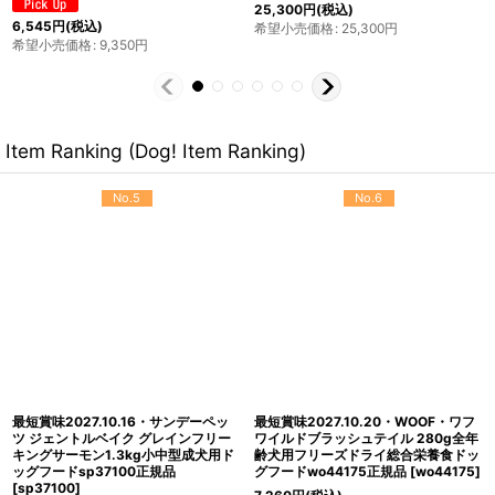
25,300
円
(税込)
1,386
円
(税込)
希望小売価格
:
25,300
円
希望小売価格
:
1,980
円
Item Ranking (Dog! Item Ranking)
No.5
No.6
最短賞味2027.10.16・サンデーペッ
最短賞味2027.10.20・WOOF・ワフ
ツ ジェントルベイク グレインフリー
ワイルドブラッシュテイル 280g全年
キングサーモン1.3kg小中型成犬用ド
齢犬用フリーズドライ総合栄養食ドッ
ッグフードsp37100正規品
グフードwo44175正規品
[
wo44175
]
[
sp37100
]