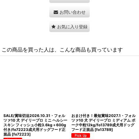
お問い合わせ
お気に入り登録
この商品を買った人は、こんな商品も買っています
SALE/賞味切迫2026.10・フォルツァ
おまけ付き！最短賞味2026.12・フォ
10 犬 デイリープロ ミニ ヘルシーダイ
ルツァ10 犬 デイリープロ ミディアム
ジェスチョン フィッシュ小粒
フィッシュ中粒12kg/fo13765成犬用
600g/fo72155成犬用ドッグフード正
ドッグフード正規品
[
fo13765
]
規品
[
fo72155
]