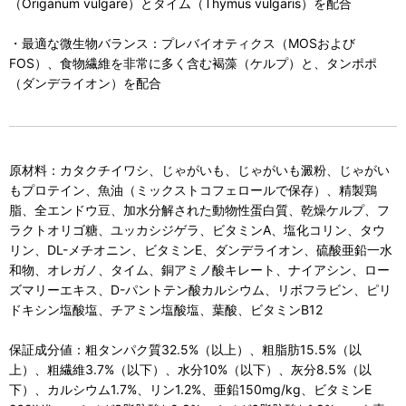
（Origanum vulgare）とタイム（Thymus vulgaris）を配合
・最適な微生物バランス：プレバイオティクス（MOSおよび
FOS）、食物繊維を非常に多く含む褐藻（ケルプ）と、タンポポ
（ダンデライオン）を配合
原材料：カタクチイワシ、じゃがいも、じゃがいも澱粉、じゃがい
もプロテイン、魚油（ミックストコフェロールで保存）、精製鶏
脂、全エンドウ豆、加水分解された動物性蛋白質、乾燥ケルプ、フ
ラクトオリゴ糖、ユッカシジゲラ、ビタミンA、塩化コリン、タウ
リン、DL-メチオニン、ビタミンE、ダンデライオン、硫酸亜鉛一水
和物、オレガノ、タイム、銅アミノ酸キレート、ナイアシン、ロー
ズマリーエキス、D-パントテン酸カルシウム、リボフラビン、ピリ
ドキシン塩酸塩、チアミン塩酸塩、葉酸、ビタミンB12
保証成分値：粗タンパク質32.5%（以上）、粗脂肪15.5%（以
上）、粗繊維3.7%（以下）、水分10%（以下）、灰分8.5%（以
下）、カルシウム1.7%、リン1.2%、亜鉛150mg/kg、ビタミンE