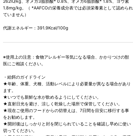
262IU/kg、オメガ3脂肪酸* 0.8%、オメガ6脂肪酸* 1.8%、ヨウ素
1.8mg/kg。（ *AAFCOの栄養成分表では必須栄養素として認められ
ていません）
代謝エネルギー：391.9Kcal/100g
※使用上の注意：食物アレルギー等気になる場合、かかりつけの獣
医にご相談ください。
・給餌のガイドライン
★年齢、体重、犬種、活動レベルにより必要量が異なる場合があり
ます。
★いつでも新鮮な水が飲めるようにしてください。
★直射日光を避け、涼しく乾燥した場所で保管してください。
★現在ご使用のフードからの切替えは、7日間を目安に移行する事
をお勧めします。
★開封後はしっかりと封を閉じられていることを確認し早めに使い
切ってください。