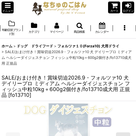
メニュー
カート
ログイン
年齢症状ブラン
カテゴリ
マイページ
商品検索
カレンダー
ド別
ホーム
>
ドッグ ドライフード
>
フォルツァ１０(Forza10) 犬用ドライ
>
SALE/おまけ付き！賞味切迫2026.9・フォルツァ10 犬 デイリープロ ミディア
ム ヘルシーダイジェスチョン フィッシュ中粒10kg＋600g2個付き/fo13710成犬
用 正規品
SALE/おまけ付き！賞味切迫2026.9・フォルツァ10 犬
デイリープロ ミディアム ヘルシーダイジェスチョン フ
ィッシュ中粒10kg＋600g2個付き/fo13710成犬用 正規
品
[
fo13710
]