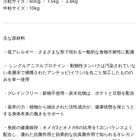
小粒サイズ：600g ・ 1.5kg ・ 3.6kg
中粒サイズ：10kg
主な原材料
・低アレルギー：さまざまな形で現れる一般的な食物不耐性に配慮
・ シングルアニマルプロテイン：動物性タンパクは汚染されていな
い表層水で捕獲されたアンチョビ(イワシ)を丸ごと加工したものの
みを単一使用
・グレインフリー：穀物不使用 - 炭水化物は、ポテトと豆類を配合
・薬草の力：植物から抽出された活性成分が、健康状態を保とうと
する身体本来の働きをサポート
・免疫の健康維持：オメガ3とオメガ6の比率を1:2にバランスよく
配合し、優れた抗菌作用と効果的な抗真菌作用で知られるオレガノ