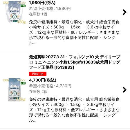
1,980
円
(税込)
希望小売価格
:
1,980
円
在庫数 1個
免疫の健康維持・最適な消化・成犬用 総合栄養食
小粒サイズ：600g ・ 1.5kg ・ 3.6kg中粒サイ
ズ：12kg主な原材料・低アレルギー：さまざまな
形で現れる一般的な食物不耐性に配慮・ シング
ル…
最短賞味2027.3.31・フォルツァ10 犬 デイリープ
ロ ミニ ベニソン小粒1.5kg/fo13833成犬用ドッグ
フード正規品
[
fo13833
]
4,730
円
(税込)
希望小売価格
:
4,730
円
在庫数 2個
免疫の健康維持・最適な消化・成犬用 総合栄養食
小粒サイズ：600g ・ 1.5kg ・ 3.6kg中粒サイ
ズ：12kg主な原材料・低アレルギー：さまざまな
形で現れる一般的な食物不耐性に配慮・ シング
ル…