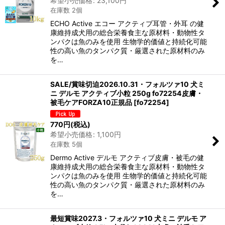
希望小売価格
:
23,100
円
在庫数 2個
ECHO Active エコー アクティブ耳管・外耳 の健
康維持成犬用の総合栄養食主な原材料・動物性タ
ンパクは魚のみを使用 生物学的価値と持続化可能
性の高い魚のタンパク質・厳選された原材料のみ
を…
SALE/賞味切迫2026.10.31・フォルツァ10 犬ミ
ニ デルモ アクティブ小粒 250g fo72254皮膚・
被毛ケアFORZA10正規品
[
fo72254
]
770
円
(税込)
希望小売価格
:
1,100
円
在庫数 5個
Dermo Active デルモ アクティブ皮膚・被毛の健
康維持成犬用の総合栄養食主な原材料・動物性タ
ンパクは魚のみを使用 生物学的価値と持続化可能
性の高い魚のタンパク質・厳選された原材料のみ
を…
最短賞味2027.3・フォルツァ10 犬ミニ デルモ ア