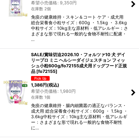
希望小売価格
:
9,350
円
在庫数 2個
免疫の健康維持・スキン＆コート ケア・成犬用
総合栄養食小粒サイズ：600g ・ 1.5kg ・ 3.6kg
中粒サイズ：10kg主な原材料・低アレルギー：さ
まざまな形で現れる一般的な食物不耐性に配慮・
…
SALE/賞味切迫2026.10・フォルツァ10 犬 デイ
リープロ ミニ ヘルシーダイジェスチョン フィッ
シュ小粒600g/fo72155成犬用ドッグフード正規
品
[
fo72155
]
1,386
円
(税込)
希望小売価格
:
1,980
円
在庫数 1個
免疫の健康維持・腸内細菌叢の適正なバランス・
成犬用 総合栄養食小粒サイズ：600g ・ 1.5kg ・
3.6kg中粒サイズ：10kg主な原材料・低アレルギ
ー：さまざまな形で現れる一般的な食物不耐性
に…