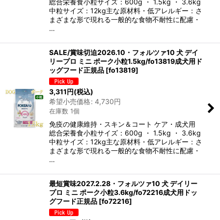
総合栄養食小粒サイズ：600g ・ 1.5kg ・ 3.6kg
中粒サイズ：12kg主な原材料・低アレルギー：さ
まざまな形で現れる一般的な食物不耐性に配慮・
…
SALE/賞味切迫2026.10・フォルツァ10 犬 デイ
リープロ ミニ ポーク小粒1.5kg/fo13819成犬用ド
ッグフード正規品
[
fo13819
]
3,311
円
(税込)
希望小売価格
:
4,730
円
在庫数 1個
免疫の健康維持・スキン＆コート ケア・成犬用
総合栄養食小粒サイズ：600g ・ 1.5kg ・ 3.6kg
中粒サイズ：12kg主な原材料・低アレルギー：さ
まざまな形で現れる一般的な食物不耐性に配慮・
…
最短賞味2027.2.28・フォルツァ10 犬 デイリー
プロ ミニ ポーク小粒3.6kg/fo72216成犬用ドッ
グフード正規品
[
fo72216
]