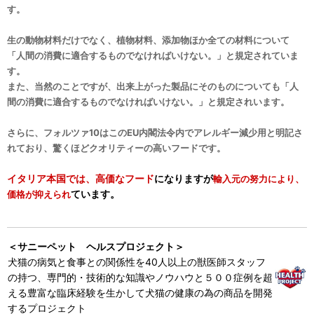
す。
生の動物材料だけでなく、植物材料、添加物ほか全ての材料について
「人間の消費に適合するものでなければいけない。」と規定されていま
す。
また、当然のことですが、出来上がった製品にそのものについても「人
間の消費に適合するものでなければいけない。」と規定されいます。
さらに、フォルツァ10はこのEU内閣法令内でアレルギー減少用と明記さ
れており、驚くほどクオリティーの高いフードです。
イタリア本国では、高価なフード
になりますが
輸入元の努力により、
ています。
価格が抑えられ
＜サニーペット ヘルスプロジェクト＞
犬猫の病気と食事との関係性を40人以上の獣医師スタッフ
の持つ、専門的・技術的な知識やノウハウと５００症例を超
える豊富な臨床経験を生かして犬猫の健康の為の商品を開発
するプロジェクト