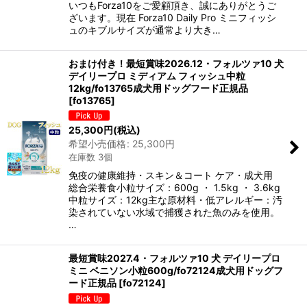
いつもForza10をご愛顧頂き、誠にありがとうご
ざいます。現在 Forza10 Daily Pro ミニフィッシ
ュのキブルサイズが通常より大き…
おまけ付き！最短賞味2026.12・フォルツァ10 犬
デイリープロ ミディアム フィッシュ中粒
12kg/fo13765成犬用ドッグフード正規品
[
fo13765
]
25,300
円
(税込)
希望小売価格
:
25,300
円
在庫数 3個
免疫の健康維持・スキン＆コート ケア・成犬用
総合栄養食小粒サイズ：600g ・ 1.5kg ・ 3.6kg
中粒サイズ：12kg主な原材料・低アレルギー：汚
染されていない水域で捕獲された魚のみを使用。
…
最短賞味2027.4・フォルツァ10 犬 デイリープロ
ミニ ベニソン小粒600g/fo72124成犬用ドッグフ
ード正規品
[
fo72124
]