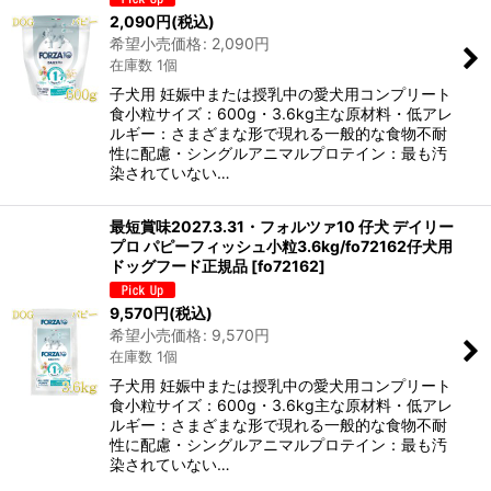
2,090
円
(税込)
希望小売価格
:
2,090
円
在庫数 1個
子犬用 妊娠中または授乳中の愛犬用コンプリート
食小粒サイズ：600g・3.6kg主な原材料・低アレ
ルギー：さまざまな形で現れる一般的な食物不耐
性に配慮・シングルアニマルプロテイン：最も汚
染されていない…
最短賞味2027.3.31・フォルツァ10 仔犬 デイリー
プロ パピーフィッシュ小粒3.6kg/fo72162仔犬用
ドッグフード正規品
[
fo72162
]
9,570
円
(税込)
希望小売価格
:
9,570
円
在庫数 1個
子犬用 妊娠中または授乳中の愛犬用コンプリート
食小粒サイズ：600g・3.6kg主な原材料・低アレ
ルギー：さまざまな形で現れる一般的な食物不耐
性に配慮・シングルアニマルプロテイン：最も汚
染されていない…