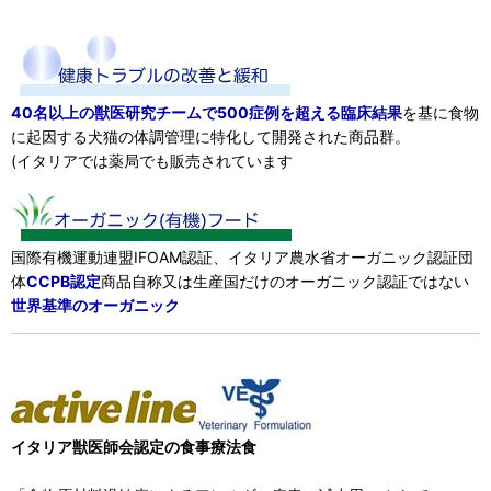
40名以上の獣医研究チームで500症例を超える臨床結果
を基に食物
に起因する犬猫の体調管理に特化して開発された商品群。
(イタリアでは薬局でも販売されています
国際有機運動連盟IFOAM認証、イタリア農水省オーガニック認証団
体
CCPB認定
商品自称又は生産国だけのオーガニック認証ではない
世界基準のオーガニック
イタリア獣医師会認定の食事療法食