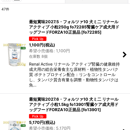
47
件
表示数
:
最短賞味2027.5・フォルツァ10 犬ミ二 リナール
アクティブ 小粒250g fo72285腎臓ケア成犬用ド
在庫あり
ッグフードFORZA10正規品
[
fo72285
]
並び順
:
1,100
円
(税込)
希望小売価格
:
1,100
円
在庫数 8個
絞り込む
Renal Active リナール アクティブ腎臓の健康維持
成犬用の総合栄養食主な原材料・植物性タンパク
質 ポテトプロテイン配合：リンをコントロール
し、タンパク質含有量を調整・動物性タンパクは
魚…
最短賞味2027.6・フォルツァ10 犬ミ二 リナール
アクティブ 小粒1.5kg fo13901腎臓ケア成犬用ド
ッグフードFORZA10正規品
[
fo13901
]
5,170
円
(税込)
希望小売価格
:
5,170
円