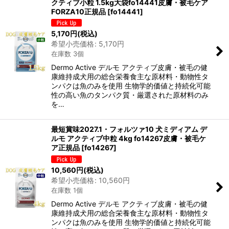
クティブ小粒 1.5kg大袋fo14441皮膚・被毛ケア
FORZA10正規品
[
fo14441
]
5,170
円
(税込)
希望小売価格
:
5,170
円
在庫数 3個
Dermo Active デルモ アクティブ皮膚・被毛の健
康維持成犬用の総合栄養食主な原材料・動物性タ
ンパクは魚のみを使用 生物学的価値と持続化可能
性の高い魚のタンパク質・厳選された原材料のみ
を…
最短賞味2027.1・フォルツァ10 犬ミディアム デ
ルモ アクティブ中粒 4kg fo14267皮膚・被毛ケ
ア正規品
[
fo14267
]
10,560
円
(税込)
希望小売価格
:
10,560
円
在庫数 1個
Dermo Active デルモ アクティブ皮膚・被毛の健
康維持成犬用の総合栄養食主な原材料・動物性タ
ンパクは魚のみを使用 生物学的価値と持続化可能