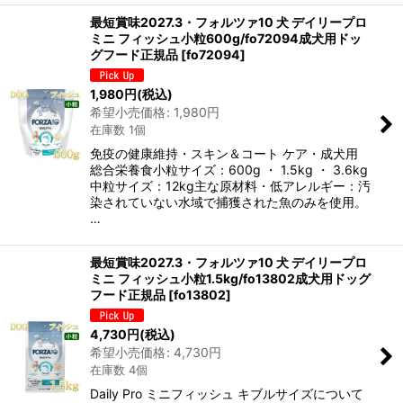
最短賞味2027.3・フォルツァ10 犬 デイリープロ
ミニ フィッシュ小粒600g/fo72094成犬用ドッ
グフード正規品
[
fo72094
]
1,980
円
(税込)
希望小売価格
:
1,980
円
在庫数 1個
免疫の健康維持・スキン＆コート ケア・成犬用
総合栄養食小粒サイズ：600g ・ 1.5kg ・ 3.6kg
中粒サイズ：12kg主な原材料・低アレルギー：汚
染されていない水域で捕獲された魚のみを使用。
…
最短賞味2027.3・フォルツァ10 犬 デイリープロ
ミニ フィッシュ小粒1.5kg/fo13802成犬用ドッグ
フード正規品
[
fo13802
]
4,730
円
(税込)
希望小売価格
:
4,730
円
在庫数 4個
Daily Pro ミニフィッシュ キブルサイズについて