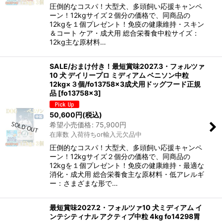
圧倒的なコスパ！大型犬、多頭飼い応援キャンペ
ーン！12kgサイズ２個分の価格で、同商品の
12kgを１個プレゼント！免疫の健康維持・スキン
＆コート ケア・成犬用 総合栄養食中粒サイズ：
12kg主な原材料…
SALE/おまけ付き！最短賞味2027.3・フォルツァ
10 犬 デイリープロ ミディアム ベニソン中粒
12kg×３個/fo13758x3成犬用ドッグフード正規
品
[
fo13758x3
]
50,600
円
(税込)
希望小売価格
:
75,900
円
在庫数 入荷待ちor輸入元欠品中
圧倒的なコスパ！大型犬、多頭飼い応援キャンペ
ーン！12kgサイズ２個分の価格で、同商品の
12kgを１個プレゼント！免疫の健康維持・最適な
消化・成犬用 総合栄養食主な原材料・低アレルギ
ー：さまざまな形で…
最短賞味2027.2・フォルツァ10 犬ミディアム イ
ンテシティナル アクティブ中粒 4kg fo14298胃