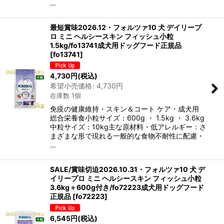
…
最短賞味2026.12・フォルツァ10 犬 デイリープ
ロ ミニ ヘルシースキン フィッシュ小粒
1.5kg/fo13741成犬用ドッグフード正規品
[
fo13741
]
4,730
円
(税込)
希望小売価格
:
4,730
円
在庫数 1個
免疫の健康維持・スキン＆コート ケア・成犬用
総合栄養食小粒サイズ：600g ・ 1.5kg ・ 3.6kg
中粒サイズ：10kg主な原材料・低アレルギー：さ
まざまな形で現れる一般的な食物不耐性に配慮・
…
SALE/賞味切迫2026.10.31・フォルツァ10 犬 デ
イリープロ ミニ ヘルシースキン フィッシュ小粒
3.6kg＋600g付き/fo72223成犬用ドッグフード
正規品
[
fo72223
]
6,545
円
(税込)