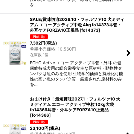
を…
SALE/賞味切迫2026.10・フォルツァ10 犬ミディ
アム エコー アクティブ中粒 4kg fo14373耳管・
外耳ケアFORZA10正規品
[
fo14373
]
7,392
円
(税込)
希望小売価格
:
10,560
円
在庫数 1個
ECHO Active エコー アクティブ耳管・外耳 の健
康維持成犬用の総合栄養食主な原材料・動物性タ
ンパクは魚のみを使用 生物学的価値と持続化可能
性の高い魚のタンパク質・厳選された原材料のみ
を…
おまけ付き！最短賞味2027.1・フォルツァ10 犬
ミディアム エコー アクティブ中粒 10kg大袋
fo14366耳管・外耳ケアFORZA10正規品
[
fo14366
]
23,100
円
(税込)