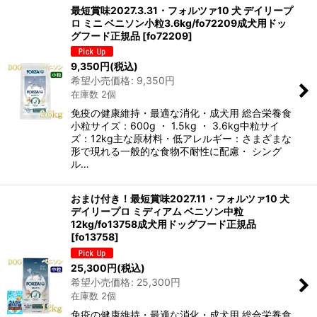
最短賞味2027.3.31・フォルツァ10 犬 デイリープ
ロ ミニ ベニソン小粒3.6kg/fo72209成犬用ドッ
グフード正規品
[
fo72209
]
9,350
円
(税込)
希望小売価格
:
9,350
円
在庫数 2個
免疫の健康維持・最適な消化・成犬用 総合栄養食
小粒サイズ：600g ・ 1.5kg ・ 3.6kg中粒サイ
ズ：12kg主な原材料・低アレルギー：さまざまな
形で現れる一般的な食物不耐性に配慮・ シング
ル…
おまけ付き！最短賞味2027.11・フォルツァ10 犬
デイリープロ ミディアム ベニソン中粒
12kg/fo13758成犬用ドッグフード正規品
[
fo13758
]
25,300
円
(税込)
希望小売価格
:
25,300
円
在庫数 2個
免疫の健康維持・最適な消化・成犬用 総合栄養食