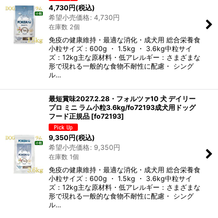
4,730
円
(税込)
希望小売価格
:
4,730
円
在庫数 2個
免疫の健康維持・最適な消化・成犬用 総合栄養食
小粒サイズ：600g ・ 1.5kg ・ 3.6kg中粒サイ
ズ：12kg主な原材料・低アレルギー：さまざまな
形で現れる一般的な食物不耐性に配慮・ シング
ル…
最短賞味2027.2.28・フォルツァ10 犬 デイリー
プロ ミニ ラム小粒3.6kg/fo72193成犬用ドッグ
フード正規品
[
fo72193
]
9,350
円
(税込)
希望小売価格
:
9,350
円
在庫数 1個
免疫の健康維持・最適な消化・成犬用 総合栄養食
小粒サイズ：600g ・ 1.5kg ・ 3.6kg中粒サイ
ズ：12kg主な原材料・低アレルギー：さまざまな
形で現れる一般的な食物不耐性に配慮・ シング
ル…