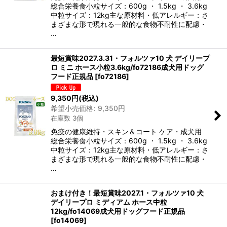
総合栄養食小粒サイズ：600g ・ 1.5kg ・ 3.6kg
中粒サイズ：12kg主な原材料・低アレルギー：さ
まざまな形で現れる一般的な食物不耐性に配慮・
…
最短賞味2027.3.31・フォルツァ10 犬 デイリープ
ロ ミニ ホース小粒3.6kg/fo72186成犬用ドッグ
フード正規品
[
fo72186
]
9,350
円
(税込)
希望小売価格
:
9,350
円
在庫数 3個
免疫の健康維持・スキン＆コート ケア・成犬用
総合栄養食小粒サイズ：600g ・ 1.5kg ・ 3.6kg
中粒サイズ：12kg主な原材料・低アレルギー：さ
まざまな形で現れる一般的な食物不耐性に配慮・
…
おまけ付き！最短賞味2027.1・フォルツァ10 犬
デイリープロ ミディアム ホース中粒
12kg/fo14069成犬用ドッグフード正規品
[
fo14069
]