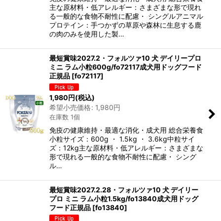
主な原材料・低アレルギー：さまざまな形で現れ
る一般的な食物不耐性に配慮・ シングルアニマル
プロテイン：手つかずの草原や森林に生息する鹿
の肉のみを使用した製…
最短賞味2027.2・フォルツァ10 犬 デイリープロ
ミニ ラム小粒600g/fo72117成犬用ドッグフード
正規品
[
fo72117
]
1,980
円
(税込)
希望小売価格
:
1,980
円
在庫数 1個
免疫の健康維持・最適な消化・成犬用 総合栄養食
小粒サイズ：600g ・ 1.5kg ・ 3.6kg中粒サイ
ズ：12kg主な原材料・低アレルギー：さまざまな
形で現れる一般的な食物不耐性に配慮・ シング
ル…
最短賞味2027.2.28・フォルツァ10 犬 デイリー
プロ ミニ ラム小粒1.5kg/fo13840成犬用ドッグ
フード正規品
[
fo13840
]