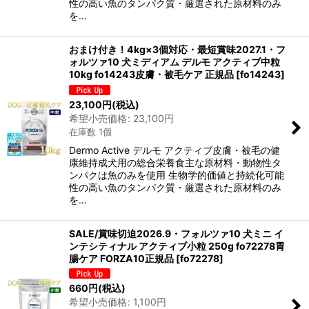
性の高い魚のタンパク質・厳選された原材料のみ
を…
おまけ付き！4kg×3個対応・最短賞味2027.1・フ
ォルツァ10 犬ミディアム デルモ アクティブ中粒
10kg fo14243皮膚・被毛ケア 正規品
[
fo14243
]
23,100
円
(税込)
希望小売価格
:
23,100
円
在庫数 1個
Dermo Active デルモ アクティブ皮膚・被毛の健
康維持成犬用の総合栄養食主な原材料・動物性タ
ンパクは魚のみを使用 生物学的価値と持続化可能
性の高い魚のタンパク質・厳選された原材料のみ
を…
SALE/賞味切迫2026.9・フォルツァ10 犬ミニ イ
ンテシティナル アクティブ小粒 250g fo72278胃
腸ケア FORZA10正規品
[
fo72278
]
660
円
(税込)
希望小売価格
:
1,100
円