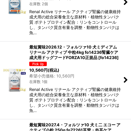
在庫数 2個
Renal Active リナール アクティブ腎臓の健康維持
成犬用の総合栄養食主な原材料・植物性タンパク
質 ポテトプロテイン配合：リンをコントロール
し、タンパク質含有量を調整・動物性タンパクは
魚…
最短賞味2026.12・フォルツァ10 犬ミディアム
リナール アクティブ 中粒4kg fo14236腎臓ケア
成犬用ドッグフードFORZA10正規品
[
fo14236
]
10,560
円
(税込)
希望小売価格
:
10,560
円
在庫数 1個
Renal Active リナール アクティブ腎臓の健康維持
成犬用の総合栄養食主な原材料・植物性タンパク
質 ポテトプロテイン配合：リンをコントロール
し、タンパク質含有量を調整・動物性タンパクは
魚…
最短賞味2027.4・フォルツァ10 犬ミ二 エコー ア
クティブ小粒 250g fo72261耳管・外耳ケア