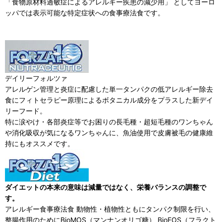
「食物原材料過敏症によるアレルギー疾患の減少用」 としてヨーロ
ッパでは表示可能な特定症状への食事療法食です。
デイリーフォルツァ
アレルゲン管理と炎症に配慮した単一タンパクの低アレルギー除去
食にフィトセラピー原理によるボタニカル成分をプラスした新デイ
リーフード。
特に涙やけ・各部炎症等でお困りの長毛種・超短毛種のワンちゃん
や消化吸収が気になるワンちゃんに、魚油使用で皮膚被毛の健康維
持にもオススメです。
ダイエットの本来の意味は減量ではなく、栄養バランスの調整で
す。
アレルギー食事療法食 動物性・植物性ともにタンパク制限を行い、
整腸作用のためにBioMOS（マンナンオリゴ糖） BioFOS（フラクト