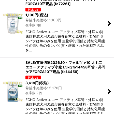
FORZA10正規品
[
fo72261
]
1,100
円
(税込)
希望小売価格
:
1,100
円
在庫数 1個
ECHO Active エコー アクティブ耳管・外耳 の健
康維持成犬用の総合栄養食主な原材料・動物性タ
ンパクは魚のみを使用 生物学的価値と持続化可能
性の高い魚のタンパク質・厳選された原材料のみ
を…
SALE/賞味切迫2026.10・フォルツァ10 犬ミ二
エコー アクティブ小粒 1.5kg fo14458耳管・外耳
ケアFORZA10正規品
[
fo14458
]
3,619
円
(税込)
希望小売価格
:
5,170
円
在庫数 2個
ECHO Active エコー アクティブ耳管・外耳 の健
康維持成犬用の総合栄養食主な原材料・動物性タ
ンパクは魚のみを使用 生物学的価値と持続化可能
性の高い魚のタンパク質・厳選された原材料のみ