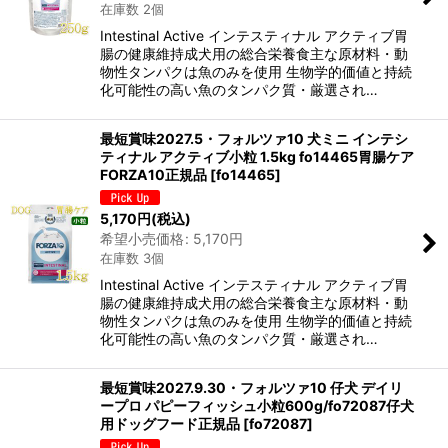
在庫数 2個
Intestinal Active インテスティナル アクティブ胃
腸の健康維持成犬用の総合栄養食主な原材料・動
物性タンパクは魚のみを使用 生物学的価値と持続
化可能性の高い魚のタンパク質・厳選され…
最短賞味2027.5・フォルツァ10 犬ミニ インテシ
ティナル アクティブ小粒 1.5kg fo14465胃腸ケア
FORZA10正規品
[
fo14465
]
5,170
円
(税込)
希望小売価格
:
5,170
円
在庫数 3個
Intestinal Active インテスティナル アクティブ胃
腸の健康維持成犬用の総合栄養食主な原材料・動
物性タンパクは魚のみを使用 生物学的価値と持続
化可能性の高い魚のタンパク質・厳選され…
最短賞味2027.9.30・フォルツァ10 仔犬 デイリ
ープロ パピーフィッシュ小粒600g/fo72087仔犬
用ドッグフード正規品
[
fo72087
]