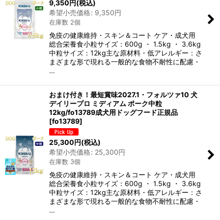
9,350
円
(税込)
希望小売価格
:
9,350
円
在庫数 2個
免疫の健康維持・スキン＆コート ケア・成犬用
総合栄養食小粒サイズ：600g ・ 1.5kg ・ 3.6kg
中粒サイズ：12kg主な原材料・低アレルギー：さ
まざまな形で現れる一般的な食物不耐性に配慮・
…
おまけ付き！最短賞味2027.1・フォルツァ10 犬
デイリープロ ミディアム ポーク中粒
12kg/fo13789成犬用ドッグフード正規品
[
fo13789
]
25,300
円
(税込)
希望小売価格
:
25,300
円
在庫数 3個
免疫の健康維持・スキン＆コート ケア・成犬用
総合栄養食小粒サイズ：600g ・ 1.5kg ・ 3.6kg
中粒サイズ：12kg主な原材料・低アレルギー：さ
まざまな形で現れる一般的な食物不耐性に配慮・
…