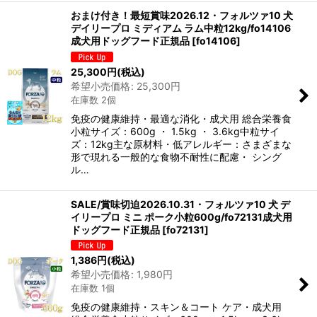
おまけ付き！最短賞味2026.12・フォルツァ10 犬
デイリープロ ミディアム ラム中粒12kg/fo14106
成犬用ドッグフード正規品
[
fo14106
]
25,300
円
(税込)
希望小売価格
:
25,300
円
在庫数 2個
免疫の健康維持・最適な消化・成犬用 総合栄養食
小粒サイズ：600g ・ 1.5kg ・ 3.6kg中粒サイ
ズ：12kg主な原材料・低アレルギー：さまざまな
形で現れる一般的な食物不耐性に配慮・ シング
ル…
SALE/賞味切迫2026.10.31・フォルツァ10 犬 デ
イリープロ ミニ ポーク小粒600g/fo72131成犬用
ドッグフード正規品
[
fo72131
]
1,386
円
(税込)
希望小売価格
:
1,980
円
在庫数 1個
免疫の健康維持・スキン＆コート ケア・成犬用