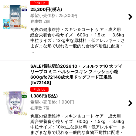
25,300
円
(税込)
希望小売価格
:
25,300
円
在庫数 2個
免疫の健康維持・スキン＆コート ケア・成犬用
総合栄養食小粒サイズ：600g ・ 1.5kg ・ 3.6kg
中粒サイズ：12kg主な原材料・低アレルギー：さ
まざまな形で現れる一般的な食物不耐性に配慮・
…
SALE/賞味切迫2026.10・フォルツァ10 犬 デイ
リープロ ミニ ヘルシースキン フィッシュ小粒
600g/fo72148成犬用ドッグフード正規品
[
fo72148
]
1,386
円
(税込)
希望小売価格
:
1,980
円
在庫数 7個
免疫の健康維持・スキン＆コート ケア・成犬用
総合栄養食小粒サイズ：600g ・ 1.5kg ・ 3.6kg
中粒サイズ：10kg主な原材料・低アレルギー：さ
まざまな形で現れる一般的な食物不耐性に配慮・