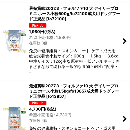
最短賞味2027.3・フォルツァ10 犬 デイリープロ
ミニ ホース小粒600g/fo72100成犬用ドッグフー
ド正規品
[
fo72100
]
1,980
円
(税込)
希望小売価格
:
1,980
円
在庫数 3個
免疫の健康維持・スキン＆コート ケア・成犬用
総合栄養食小粒サイズ：600g ・ 1.5kg ・ 3.6kg
中粒サイズ：12kg主な原材料・低アレルギー：さ
まざまな形で現れる一般的な食物不耐性に配慮・
…
最短賞味2027.3・フォルツァ10 犬 デイリープロ
ミニ ホース小粒1.5kg/fo13857成犬用ドッグフー
ド正規品
[
fo13857
]
4,730
円
(税込)
希望小売価格
:
4,730
円
在庫数 4個
免疫の健康維持・スキン＆コート ケア・成犬用