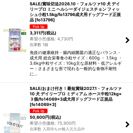
SALE/賞味切迫2026.10・フォルツァ10 犬 デイ
リープロ ミニ ヘルシーダイジェスチョン フィッ
シュ小粒1.5kg/fo13796成犬用ドッグフード正規
品
[
fo13796
]
3,311
円
(税込)
希望小売価格
:
4,730
円
在庫数 1個
免疫の健康維持・腸内細菌叢の適正なバランス・
成犬用 総合栄養食小粒サイズ：600g ・ 1.5kg ・
3.6kg中粒サイズ：10kg主な原材料・低アレルギ
ー：さまざまな形で現れる一般的な食物不耐性
に…
SALE/おまけ付き！最短賞味2027.1・フォルツァ
10 犬 デイリープロ ミディアム ホース中粒12kg×
３個/fo14069x3成犬用ドッグフード正規品
[
fo14069x3
]
50,600
円
(税込)
希望小売価格
:
75,900
円
在庫数 入荷待ちor輸入元欠品中