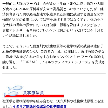
一般的に犬猫のフードは、肉が多い・生肉・消化に良い原料や人間
が食べるレベルの原料等が安全で高品質といわれていましたが、経
済飼育された肉や経済農法で収穫された穀物に残留する微量な化学
物質が人間の食事においては害を及ぼす量ではなくても、体の小さ
な犬猫の長年の摂食においては健康に影響を及ぼすリスクがあり、
食物アレルギーも単純にアレルゲンは何かというだけでは不十分と
いう結論に達しました。
そこで、そういった促進剤や抗生物質等の化学物質の残留や遺伝子
組換の弊害影響の少ない 自然界の「魚」に注目し、海洋汚染の少な
い漁場で水揚げされた魚を主な動物タンパクとした フードの試作を
繰り返し、「FORZA10（フォルツァディエチ）シリーズ」を完成さ
せました。
獣医学と動物栄養学を組み合わせ、漢方原料や植物療法原理にも注
目した
イタリア獣医師会認定の食事療法食