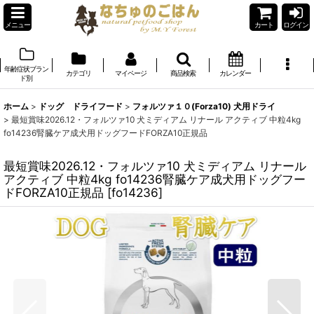
メニュー
カート
ログイン
年齢症状ブラン
カテゴリ
マイページ
商品検索
カレンダー
ド別
ホーム
>
ドッグ ドライフード
>
フォルツァ１０(Forza10) 犬用ドライ
>
最短賞味2026.12・フォルツァ10 犬ミディアム リナール アクティブ 中粒4kg
fo14236腎臓ケア成犬用ドッグフードFORZA10正規品
最短賞味2026.12・フォルツァ10 犬ミディアム リナール
アクティブ 中粒4kg fo14236腎臓ケア成犬用ドッグフー
ドFORZA10正規品
[
fo14236
]