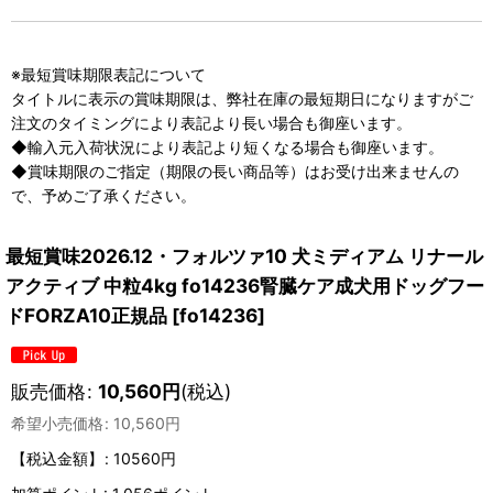
※最短賞味期限表記について
タイトルに表示の賞味期限は、弊社在庫の最短期日になりますがご
注文のタイミングにより表記より長い場合も御座います。
◆輸入元入荷状況により表記より短くなる場合も御座います。
◆賞味期限のご指定（期限の長い商品等）はお受け出来ませんの
で、予めご了承ください。
最短賞味2026.12・フォルツァ10 犬ミディアム リナール
アクティブ 中粒4kg fo14236腎臓ケア成犬用ドッグフー
ドFORZA10正規品
[
fo14236
]
販売価格
:
10,560
円
(税込)
希望小売価格
:
10,560
円
【税込金額】
:
10560円