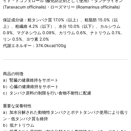
イト・トコフェロール (酸化防止剤として使用) ・ダンデライオン
(Taraxacum officinalis)・ローズマリー (Rosmarinus officinalis)
保証成分値：粗タンパク質 17.0%（以上）、粗脂肪 15.0%（以
上）、粗繊維 4.2%（以下）、水分 10.0%（以下）、カルシウム
0.9%、マグネシウム 0.09%、カリウム 0.6%、ナトリウム 0.1%、
リン 0.5%、ヨウ素 2.0%
代謝エネルギー：374.0kcal/100g
商品の特徴
a）腎臓の健康維持をサポート
b）心臓の健康維持をサポート
c）タンパク原料の制限を行い食物不耐性に配慮
重要な栄養特性
a）加水分解された動物性タンパクとポテトタンパク使用により低リ
ン・低タンパク質を維持
b）低ナトリウム