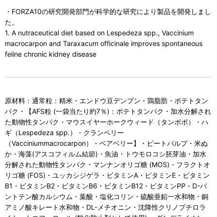
・FORZA10の研究開発部門が科学的な研究により製品を開発しまし
た。
1. A nutraceutical diet based on Lespedeza spp., Vaccinium
macrocarpon and Taraxacum officinale improves spontaneous
feline chronic kidney disease
原材料：通常粒：精米・エンドウ豆デンプン・鶏脂肪・ポテトタン
パク・【AFS粒 (一袋当たり約7％)：ポテトタンパク・加水分解され
た動物性タンパク・マウスイヤーホークウィード（タンポポ）・ハ
ギ（Lespedeza spp.）・クランベリー
（Vacciniummacrocarpon）・ベアベリー】・ビートパルプ・米ぬ
か・海藻(アスコフィルム結節)・魚油・トウモロコシ胚芽油・加水
分解された動物性タンパク・マンナンオリゴ糖 (MOS)・フラクトオ
リゴ糖 (FOS)・ユッカシジゲラ・ビタミンA・ビタミンE・ビタミン
B1・ビタミンB2・ビタミンB6・ビタミンB12・ビタミンPP・D-パ
ントテン酸カルシウム・葉酸・塩化コリン・硫酸亜鉛一水和物・銅
アミノ酸キレート水和物・DL-メチオニン・沈降性クリノプチロラ