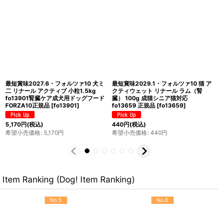
SALE/賞味切迫2026.10・フォルツァ
最短賞味2026.12・フォルツァ10 猫
10 犬ミディアム エコー アクティブ中
リナール アクティブ キャット400g
粒 4kg fo14373耳管・外耳ケア
fo14250成猫シニア猫 腎臓ケア キャ
FORZA10正規品
[
fo14373
]
ットフード正規品
[
fo14250
]
7,392
円
(税込)
1,870
円
(税込)
希望小売価格
:
10,560
円
希望小売価格
:
1,870
円
Item Ranking (Dog! Item Ranking)
No.5
No.6