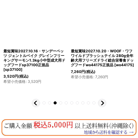
最短賞味2027.10.16・サンデーペッ
最短賞味2027.10.20・WOOF・ワフ
ツ ジェントルベイク グレインフリー
ワイルドブラッシュテイル 280g全年
キングサーモン1.3kg小中型成犬用ド
齢犬用フリーズドライ総合栄養食ドッ
ッグフードsp37100正規品
グフードwo44175正規品
[
wo44175
]
[
sp37100
]
7,260
円
(税込)
3,520
円
(税込)
希望小売価格
:
7,260
円
希望小売価格
:
3,520
円