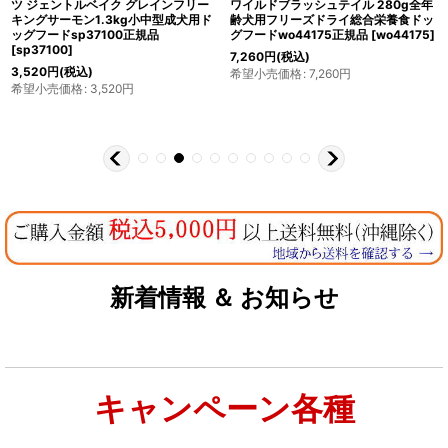
ツ ジェントルベイク グレインフリー
ワイルドブラッシュテイル 280g全年
キングサーモン1.3kg小中型成犬用ド
齢犬用フリーズドライ総合栄養食ドッ
ッグフードsp37100正規品
グフードwo44175正規品
[
wo44175
]
[
sp37100
]
7,260
円
(税込)
3,520
円
(税込)
希望小売価格
:
7,260
円
希望小売価格
:
3,520
円
新着情報 ＆ お知らせ
キャンペーン各種