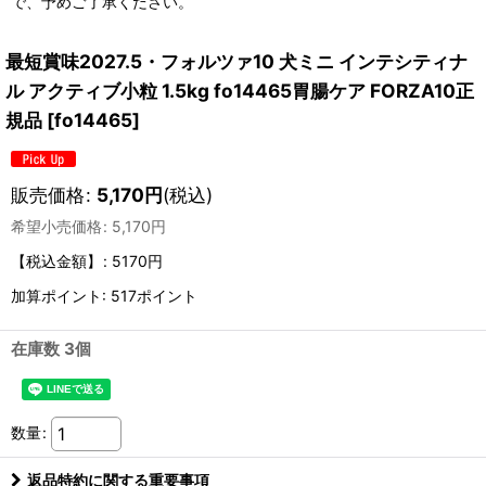
で、予めご了承ください。
最短賞味2027.5・フォルツァ10 犬ミニ インテシティナ
ル アクティブ小粒 1.5kg fo14465胃腸ケア FORZA10正
規品
[
fo14465
]
販売価格
:
5,170
円
(税込)
希望小売価格
:
5,170
円
【税込金額】
:
5170円
加算ポイント: 517ポイント
在庫数 3個
数量
:
返品特約に関する重要事項