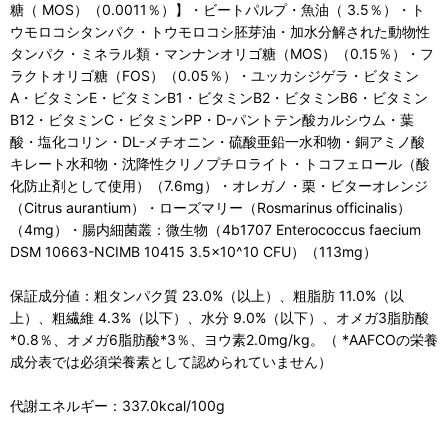
糖（ MOS）（0.0011％）】・ビートパルプ・魚油（ 3.5％）・ト
ウモロコシタンパク・トウモロコシ胚芽油・加水分解された動物性
タンパク・ミネラル類・マンナンオリゴ糖（MOS）（0.15％）・フ
ラクトオリゴ糖（FOS）（0.05％）・ユッカシジゲラ・ビタミン
A・ビタミンE・ビタミンB1・ビタミンB2・ビタミンB6・ビタミン
B12・ビタミンC・ビタミンPP・D-パントテン酸カルシウム・葉
酸・塩化コリン・DL-メチオニン・硫酸亜鉛一水和物・銅アミノ酸
キレート水和物・沈降性クリノプチロライト・トコフェロール（酸
化防止剤として使用）（7.6mg）・オレガノ・栗・ビターオレンジ
（Citrus aurantium）・ローズマリー（Rosmarinus officinalis）
（4mg）・腸内細菌叢：微生物（4b1707 Enterococcus faecium
DSM 10663-NCIMB 10415 3.5x10^10 CFU）（113mg）
保証成分値：粗タンパク質 23.0%（以上）、粗脂肪 11.0%（以
上）、粗繊維 4.3%（以下）、水分 9.0%（以下）、オメガ3脂肪酸
*0.8％、オメガ6脂肪酸*3％、ヨウ素2.0mg/kg。（ *AAFCOの栄養
成分表では必須栄養素として認められていません）
代謝エネルギー：337.0kcal/100g