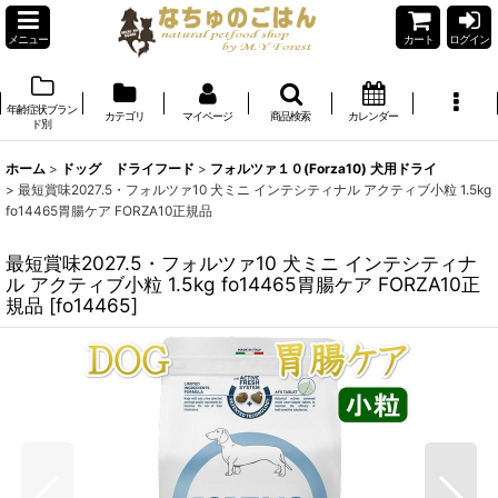
メニュー
カート
ログイン
年齢症状ブラン
カテゴリ
マイページ
商品検索
カレンダー
ド別
ホーム
>
ドッグ ドライフード
>
フォルツァ１０(Forza10) 犬用ドライ
>
最短賞味2027.5・フォルツァ10 犬ミニ インテシティナル アクティブ小粒 1.5kg
fo14465胃腸ケア FORZA10正規品
最短賞味2027.5・フォルツァ10 犬ミニ インテシティナ
ル アクティブ小粒 1.5kg fo14465胃腸ケア FORZA10正
規品
[
fo14465
]