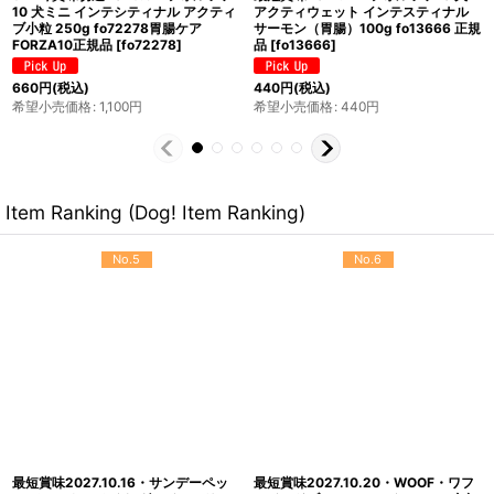
リナリー アクティブ1.5kg fo14274成
ニ デルモ アクティブ小粒 1.5kg大袋
猫用 尿路結石ケア キャットフード正
fo14441皮膚・被毛ケアFORZA10正
規品
[
fo14274
]
規品
[
fo14441
]
5,720
円
(税込)
5,170
円
(税込)
希望小売価格
:
5,720
円
希望小売価格
:
5,170
円
Item Ranking (Dog! Item Ranking)
No.5
No.6
最短賞味2027.10.16・サンデーペッ
最短賞味2027.10.20・WOOF・ワフ