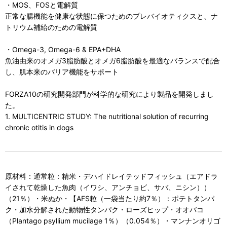
・MOS、FOSと電解質
正常な腸機能を健康な状態に保つためのプレバイオティクスと、ナ
トリウム補給のための電解質
・Omega-3, Omega-6 & EPA+DHA
魚油由来のオメガ3脂肪酸とオメガ6脂肪酸を最適なバランスで配合
し、肌本来のバリア機能をサポート
FORZA10の研究開発部門が科学的な研究により製品を開発しまし
た。
1. MULTICENTRIC STUDY: The nutritional solution of recurring
chronic otitis in dogs
原材料：通常粒：精米・デハイドレイテッドフィッシュ（エアドラ
イされて乾燥した魚肉（イワシ、アンチョビ、サバ、ニシン））
（21％）・米ぬか・【AFS粒（一袋当たり約7％）：ポテトタンパ
ク・加水分解された動物性タンパク・ローズヒップ・オオバコ
（Plantago psyllium mucilage 1％）（0.054％）・マンナンオリゴ