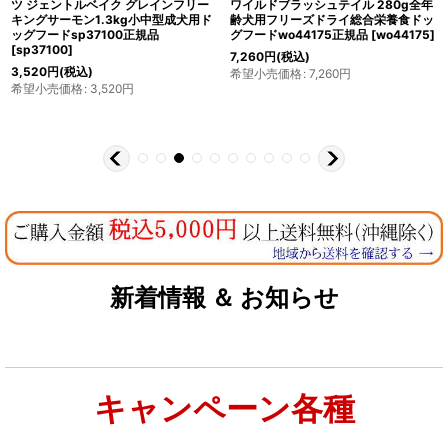
ツ ジェントルベイク グレインフリー
ワイルドブラッシュテイル 280g全年
キングサーモン1.3kg小中型成犬用ド
齢犬用フリーズドライ総合栄養食ドッ
ッグフードsp37100正規品
グフードwo44175正規品
[
wo44175
]
[
sp37100
]
7,260
円
(税込)
3,520
円
(税込)
希望小売価格
:
7,260
円
希望小売価格
:
3,520
円
新着情報 ＆ お知らせ
キャンペーン各種