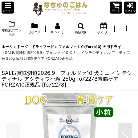
メニュー
カート
ログイン
年齢症状ブラン
カテゴリ
マイページ
商品検索
カレンダー
ド別
ホーム
>
ドッグ ドライフード
>
フォルツァ１０(Forza10) 犬用ドライ
>
SALE/賞味切迫2026.9・フォルツァ10 犬ミニ インテシティナル アクティブ小
粒 250g fo72278胃腸ケア FORZA10正規品
SALE/賞味切迫2026.9・フォルツァ10 犬ミニ インテシ
ティナル アクティブ小粒 250g fo72278胃腸ケア
FORZA10正規品
[
fo72278
]