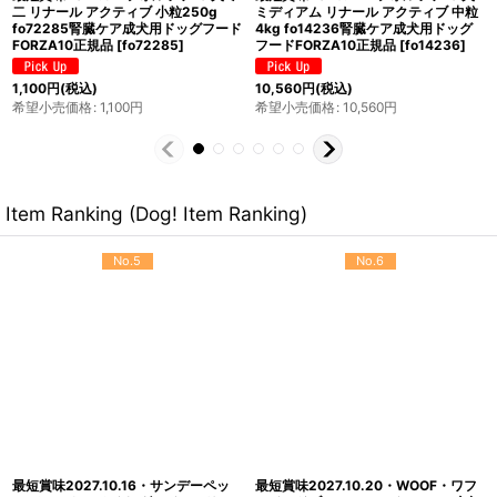
ンテスティナル アクティブ1.5kg
10 犬ミディアム エコー アクティブ中
fo14427猫用療法食 胃腸ケア
粒 4kg fo14373耳管・外耳ケア
FORZA10正規品
[
fo14427
]
FORZA10正規品
[
fo14373
]
5,720
円
(税込)
7,392
円
(税込)
希望小売価格
:
5,720
円
希望小売価格
:
10,560
円
Item Ranking (Dog! Item Ranking)
No.5
No.6
最短賞味2027.10.16・サンデーペッ
最短賞味2027.10.20・WOOF・ワフ