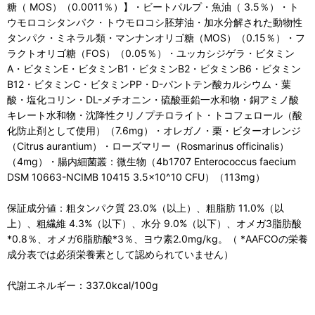
糖（ MOS）（0.0011％）】・ビートパルプ・魚油（ 3.5％）・ト
ウモロコシタンパク・トウモロコシ胚芽油・加水分解された動物性
タンパク・ミネラル類・マンナンオリゴ糖（MOS）（0.15％）・フ
ラクトオリゴ糖（FOS）（0.05％）・ユッカシジゲラ・ビタミン
A・ビタミンE・ビタミンB1・ビタミンB2・ビタミンB6・ビタミン
B12・ビタミンC・ビタミンPP・D-パントテン酸カルシウム・葉
酸・塩化コリン・DL-メチオニン・硫酸亜鉛一水和物・銅アミノ酸
キレート水和物・沈降性クリノプチロライト・トコフェロール（酸
化防止剤として使用）（7.6mg）・オレガノ・栗・ビターオレンジ
（Citrus aurantium）・ローズマリー（Rosmarinus officinalis）
（4mg）・腸内細菌叢：微生物（4b1707 Enterococcus faecium
DSM 10663-NCIMB 10415 3.5x10^10 CFU）（113mg）
保証成分値：粗タンパク質 23.0%（以上）、粗脂肪 11.0%（以
上）、粗繊維 4.3%（以下）、水分 9.0%（以下）、オメガ3脂肪酸
*0.8％、オメガ6脂肪酸*3％、ヨウ素2.0mg/kg。（ *AAFCOの栄養
成分表では必須栄養素として認められていません）
代謝エネルギー：337.0kcal/100g