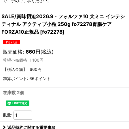
で、予めご了承ください。
SALE/賞味切迫2026.9・フォルツァ10 犬ミニ インテシ
ティナル アクティブ小粒 250g fo72278胃腸ケア
FORZA10正規品
[
fo72278
]
販売価格
:
660
円
(税込)
希望小売価格
:
1,100
円
【税込金額】
:
660円
加算ポイント: 66ポイント
在庫数 2個
数量
:
返品特約に関する重要事項