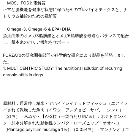
・MOS、FOSと電解質
正常な腸機能を健康な状態に保つためのプレバイオティクスと、ナ
トリウム補給のための電解質
・Omega-3, Omega-6 & EPA+DHA
魚油由来のオメガ3脂肪酸とオメガ6脂肪酸を最適なバランスで配合
し、肌本来のバリア機能をサポート
FORZA10の研究開発部門が科学的な研究により製品を開発しまし
た。
1. MULTICENTRIC STUDY: The nutritional solution of recurring
chronic otitis in dogs
原材料：通常粒：精米・デハイドレイテッドフィッシュ（エアドラ
イされて乾燥した魚肉（イワシ、アンチョビ、サバ、ニシン））
（21％）・米ぬか・【AFS粒（一袋当たり約7％）：ポテトタンパ
ク・加水分解された動物性タンパク・ローズヒップ・オオバコ
（Plantago psyllium mucilage 1％）（0.054％）・マンナンオリゴ