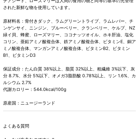
チアシード、ローズマリーは人間の食用の物と同等の基準の元管理
された新鮮な物を使用しています。
原材料名：骨付きダック、ラムグリーントライプ、ラムレバー、チ
ンゲンサイ、ニンジン、ブルーベリー、クランベリー、ケルプ、NZ
緑イ貝、蜂蜜、ローズマリー、ココナッツオイル、ホキ肝油、塩化
コリン、亜鉛アミノ酸複合体、鉄アミノ酸複合体、ビタミンE、銅ア
ミノ酸複合体、マンガンアミノ酸複合体、ビタミンB2、ビタミン
B1、ビタミンD3
保証成分：たん白質 38%以上、脂質 32%以上、粗繊維 3%以下、灰
分 8.7%、水分 5%以下、オメガ3脂肪酸 0.78%以上、リン 1.6%、カ
ルシウム 2.7%
代謝カロリー：544.0kcal/100g
原産国：ニュージーランド
よくある質問