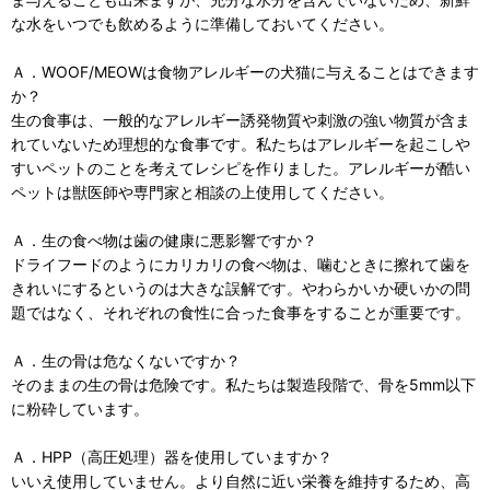
な水をいつでも飲めるように準備しておいてください。
Ａ．WOOF/MEOWは食物アレルギーの犬猫に与えることはできます
か？
生の食事は、一般的なアレルギー誘発物質や刺激の強い物質が含ま
れていないため理想的な食事です。私たちはアレルギーを起こしや
すいペットのことを考えてレシピを作りました。アレルギーが酷い
ペットは獣医師や専門家と相談の上使用してください。
Ａ．生の食べ物は歯の健康に悪影響ですか？
ドライフードのようにカリカリの食べ物は、噛むときに擦れて歯を
きれいにするというのは大きな誤解です。やわらかいか硬いかの問
題ではなく、それぞれの食性に合った食事をすることが重要です。
Ａ．生の骨は危なくないですか？
そのままの生の骨は危険です。私たちは製造段階で、骨を5mm以下
に粉砕しています。
Ａ．HPP（高圧処理）器を使用していますか？
いいえ使用していません。より自然に近い栄養を維持するため、高