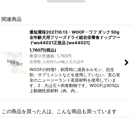
関連商品
最短賞味2027.10.13・WOOF・ワフ ダック 50g
全年齢犬用フリーズドライ総合栄養食ドッグフー
ドwo44021正規品
[
wo44021
]
1,760
円
(税込)
希望小売価格
:
1,760
円
在庫数 入荷待ちor輸入元欠品中
WOOFの特徴1．飼育時に成長ホルモン、抗生
剤、サプリメントなどを使用していない、安心安
全のニュージーランド産原材料を使用していま
す。2．犬は元々肉食動物です。WOOFは90%以
上動物性原材料（肉、内…
この商品を買った人は、こんな商品も買っています