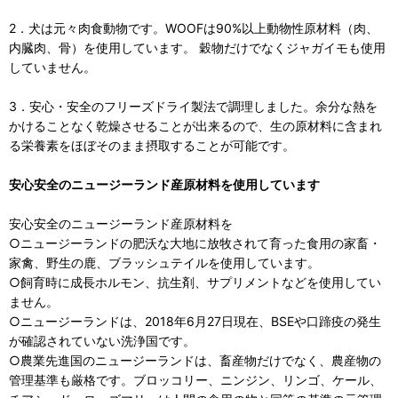
2．犬は元々肉食動物です。WOOFは90%以上動物性原材料（肉、
内臓肉、骨）を使用しています。 穀物だけでなくジャガイモも使用
していません。
3．安心・安全のフリーズドライ製法で調理しました。余分な熱を
かけることなく乾燥させることが出来るので、生の原材料に含まれ
る栄養素をほぼそのまま摂取することが可能です。
安心安全のニュージーランド産原材料を使用しています
安心安全のニュージーランド産原材料を
○ニュージーランドの肥沃な大地に放牧されて育った食用の家畜・
家禽、野生の鹿、ブラッシュテイルを使用しています。
○飼育時に成長ホルモン、抗生剤、サプリメントなどを使用してい
ません。
○ニュージーランドは、2018年6月27日現在、BSEや口蹄疫の発生
が確認されていない洗浄国です。
○農業先進国のニュージーランドは、畜産物だけでなく、農産物の
管理基準も厳格です。ブロッコリー、ニンジン、リンゴ、ケール、