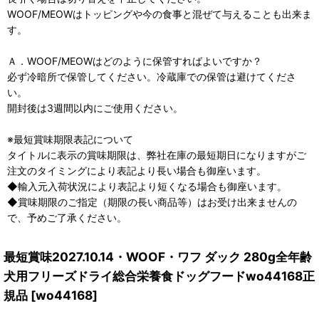
WOOF/MEOWはトッピングや今の食事と混ぜて与えることも出来ま
す。
Ａ．WOOF/MEOWはどのように保管すればよいですか？
必ず冷暗所で保管してください。冷蔵庫での保管は避けてくださ
い。
開封後は3週間以内にご使用ください。
※最短賞味期限表記について
タイトルに表示の賞味期限は、弊社在庫の最短期日になりますがご
注文のタイミングにより表記より長い場合も御座います。
◆輸入元入荷状況により表記より短くなる場合も御座います。
◆賞味期限のご指定（期限の長い商品等）はお受け出来ませんの
で、予めご了承ください。
最短賞味2027.10.14・WOOF・ワフ ダック 280g全年齢
犬用フリーズドライ総合栄養食ドッグフードwo44168正
規品
[
wo44168
]