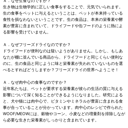
Ａ．なぜ生食なのですか？
生き物は生物学的に正しい食事をすることで、元気でいられます。
生の食事をペットに与えるということは、ペットが本来持っている
食性を損なわないということです。生の食品は、本来の栄養素や酵
素が豊富に含まれていて、ドライフードや缶フードのように熱によ
る影響を受けていません。
Ａ．なぜフリーズドライなのですか？
ドライフードが便利なのは疑いようがありません。しかし、もしあ
なたが棚に並んでいる商品から、ドライフードと同じくらい便利な
のに、生の食品と同じように味と栄養素が失われていないものを選
べるとすればどうしますか？フリーズドライの世界へようこそ！
Ａ．なぜ肉中心の食事なのですか？
近年私たちは、ペットが要求する栄養素が彼らの生活の質に与える
影響について深く知ることができるようになりました。研究による
と、犬や猫には肉中心で、ビタミンやミネラルが豊富に含まれる食
事が合っていることが分かっています。肉中心のレシピで作られた
WOOF/MEOWには、穀物やコーン、小麦などの増量剤を排除しなが
ら必要な生きた栄養素がしっかりと含まれています。