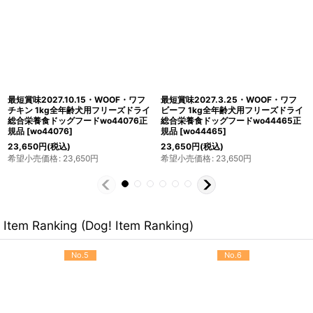
最短賞味2027.5.26・WOOF・ワフ
最短賞味2027.6.12・WOOF・ワフ ラ
ワイルドブラッシュテイル 50g全年齢
ム 50g全年齢犬用フリーズドライ総合
犬用フリーズドライ総合栄養食ドッグ
栄養食ドッグフードwo44014正規品
フードwo44038正規品
[
wo44038
]
[
wo44014
]
1,760
円
(税込)
1,760
円
(税込)
希望小売価格
:
1,760
円
希望小売価格
:
1,760
円
Item Ranking (Dog! Item Ranking)
No.5
No.6