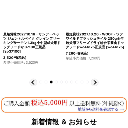
最短賞味2027.10.16・サンデーペッ
最短賞味2027.10.20・WOOF・ワフ
ツ ジェントルベイク グレインフリー
ワイルドブラッシュテイル 280g全年
キングサーモン1.3kg小中型成犬用ド
齢犬用フリーズドライ総合栄養食ドッ
ッグフードsp37100正規品
グフードwo44175正規品
[
wo44175
]
[
sp37100
]
7,260
円
(税込)
3,520
円
(税込)
希望小売価格
:
7,260
円
希望小売価格
:
3,520
円
新着情報 ＆ お知らせ