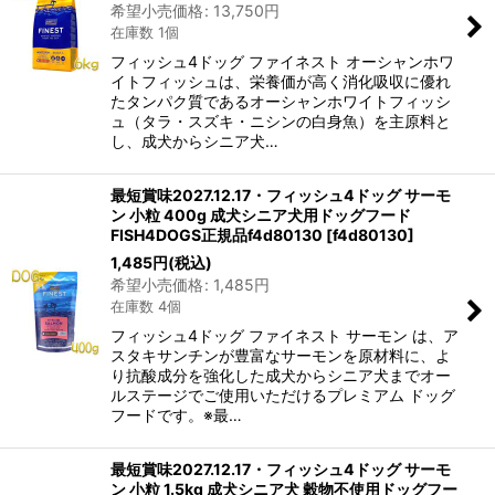
希望小売価格
:
13,750
円
在庫数 1個
フィッシュ4ドッグ ファイネスト オーシャンホワ
イトフィッシュは、栄養価が高く消化吸収に優れ
たタンパク質であるオーシャンホワイトフィッシ
ュ（タラ・スズキ・ニシンの白身魚）を主原料と
し、成犬からシニア犬…
最短賞味2027.12.17・フィッシュ4ドッグ サーモ
ン 小粒 400g 成犬シニア犬用ドッグフード
FISH4DOGS正規品f4d80130
[
f4d80130
]
1,485
円
(税込)
希望小売価格
:
1,485
円
在庫数 4個
フィッシュ4ドッグ ファイネスト サーモン は、ア
スタキサンチンが豊富なサーモンを原材料に、よ
り抗酸成分を強化した成犬からシニア犬までオー
ルステージでご使用いただけるプレミアム ドッグ
フードです。※最…
最短賞味2027.12.17・フィッシュ4ドッグ サーモ
ン 小粒 1.5kg 成犬シニア犬 穀物不使用ドッグフー