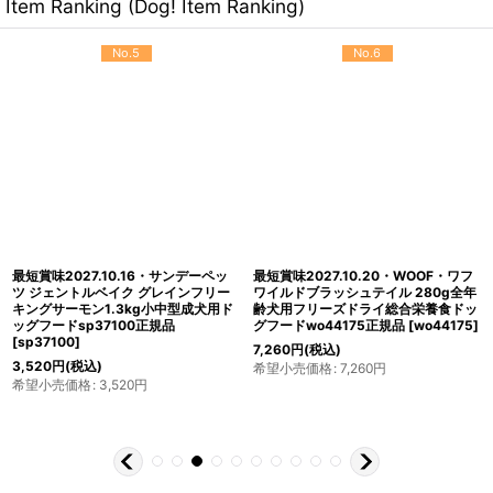
Item Ranking (Dog! Item Ranking)
No.5
No.6
最短賞味2027.10.16・サンデーペッ
最短賞味2027.10.20・WOOF・ワフ
ツ ジェントルベイク グレインフリー
ワイルドブラッシュテイル 280g全年
キングサーモン1.3kg小中型成犬用ド
齢犬用フリーズドライ総合栄養食ドッ
ッグフードsp37100正規品
グフードwo44175正規品
[
wo44175
]
[
sp37100
]
7,260
円
(税込)
3,520
円
(税込)
希望小売価格
:
7,260
円
希望小売価格
:
3,520
円