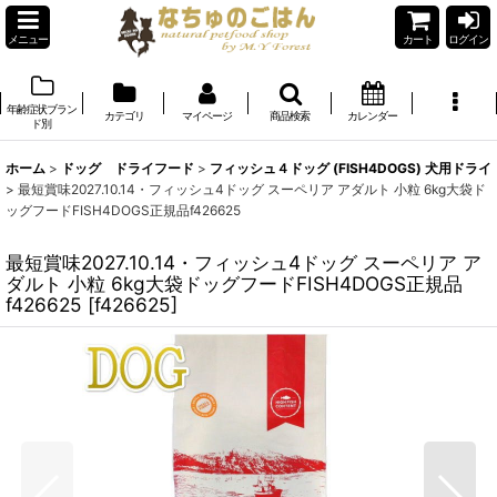
メニュー
カート
ログイン
年齢症状ブラン
カテゴリ
マイページ
商品検索
カレンダー
ド別
ホーム
>
ドッグ ドライフード
>
フィッシュ４ドッグ (FISH4DOGS) 犬用ドライ
>
最短賞味2027.10.14・フィッシュ4ドッグ スーペリア アダルト 小粒 6kg大袋ド
ッグフードFISH4DOGS正規品f426625
最短賞味2027.10.14・フィッシュ4ドッグ スーペリア ア
ダルト 小粒 6kg大袋ドッグフードFISH4DOGS正規品
f426625
[
f426625
]