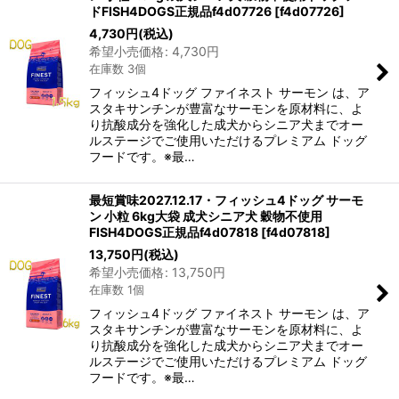
ドFISH4DOGS正規品f4d07726
[
f4d07726
]
4,730
円
(税込)
希望小売価格
:
4,730
円
在庫数 3個
フィッシュ4ドッグ ファイネスト サーモン は、ア
スタキサンチンが豊富なサーモンを原材料に、よ
り抗酸成分を強化した成犬からシニア犬までオー
ルステージでご使用いただけるプレミアム ドッグ
フードです。※最…
最短賞味2027.12.17・フィッシュ4ドッグ サーモ
ン 小粒 6kg大袋 成犬シニア犬 穀物不使用
FISH4DOGS正規品f4d07818
[
f4d07818
]
13,750
円
(税込)
希望小売価格
:
13,750
円
在庫数 1個
フィッシュ4ドッグ ファイネスト サーモン は、ア
スタキサンチンが豊富なサーモンを原材料に、よ
り抗酸成分を強化した成犬からシニア犬までオー
ルステージでご使用いただけるプレミアム ドッグ
フードです。※最…