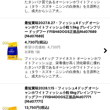
たタンパク質であるオーシャンホワイトフィッシ
ュ（タラ・スズキ・ニシンの白身魚）を主原料と
し、成犬からシニア犬…
最短賞味2027.8.27・フィッシュ4ドッグ オーシ
ャンホワイトフィッシュ小粒 1.5kg グレインフリ
ー ドッグフードFISH4DOGS正規品f4d07689
[
f4d07689
]
4,730
円
(税込)
希望小売価格
:
4,730
円
在庫数 1個
フィッシュ4ドッグ ファイネスト オーシャンホワ
イトフィッシュは、栄養価が高く消化吸収に優れ
たタンパク質であるオーシャンホワイトフィッシ
ュ（タラ・スズキ・ニシンの白身魚）を主原料と
し、成犬からシニア犬…
最短賞味2028.1.15・フィッシュ4ドッグ オーシ
ャンホワイトフィッシュ小粒 6kgグレインフリー
ドッグフードFISH4DOGS正規品f4d07771
[
f4d07771
]
13,750
円
(税込)