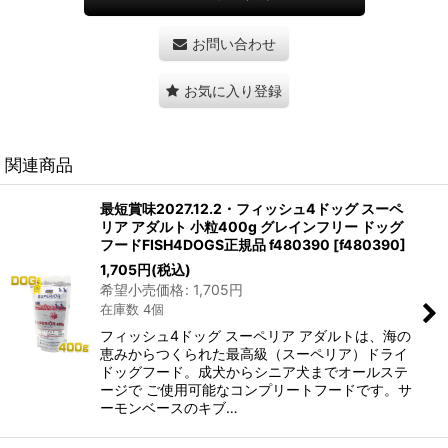
お問い合わせ
お気に入り登録
関連商品
最短賞味2027.12.2・フィッシュ4ドッグ スーペ
リア アダルト 小粒400g グレインフリー ドッグ
フードFISH4DOGS正規品 f480390
[
f480390
]
1,705
円
(税込)
希望小売価格
:
1,705
円
在庫数 4個
フィッシュ4ドッグ スーペリア アダルトは、海の
恵みからつくられた最高級（スーペリア）ドライ
ドッグフード。成犬からシニア犬までオールステ
ージで ご使用可能なコンプリートフードです。サ
ーモンベースのキブ…