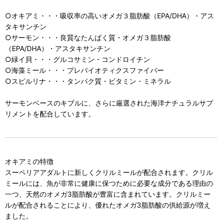
○オキアミ・・・吸収率の高いオメガ３脂肪酸（EPA/DHA）・アス
タキサンチン
○サーモン・・・良質なたんぱく質・オメガ３脂肪酸
（EPA/DHA）・アスタキサンチン
○緑イ貝・・・グルコサミン・コンドロイチン
○海藻ミール・・・プレバイオティクスファイバー
○スピルリナ・・・タンパク質・ビタミン・ミネラル
サーモンベースのキブルに、さらに厳選された海洋ナチュラルサプ
リメントを配合しています。
オキアミの特徴
スーペリアアダルトに新しくクリルミールが配合されます。クリル
ミールには、魚が非常に健康に保つために必要な成分である理由の
一つ、天然のオメガ3脂肪酸が豊富に含まれています。クリルミー
ルが配合されることにより、優れたオメガ3脂肪酸の供給源が増え
ました。