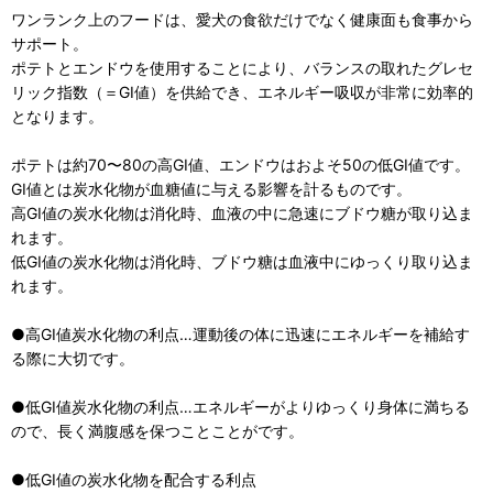
ワンランク上のフードは、愛犬の食欲だけでなく健康面も食事から
サポート。
ポテトとエンドウを使用することにより、バランスの取れたグレセ
リック指数（＝GI値）を供給でき、エネルギー吸収が非常に効率的
となります。
ポテトは約70〜80の高GI値、エンドウはおよそ50の低GI値です。
GI値とは炭水化物が血糖値に与える影響を計るものです。
高GI値の炭水化物は消化時、血液の中に急速にブドウ糖が取り込ま
れます。
低GI値の炭水化物は消化時、ブドウ糖は血液中にゆっくり取り込ま
れます。
●高GI値炭水化物の利点…運動後の体に迅速にエネルギーを補給す
る際に大切です。
●低GI値炭水化物の利点…エネルギーがよりゆっくり身体に満ちる
ので、長く満腹感を保つことことがです。
●低GI値の炭水化物を配合する利点