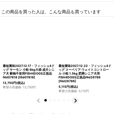
この商品を買った人は、こんな商品も買っています
最短賞味2027.8.28・フィッシュ4ド
最短賞味2027.9.30・フィッシュ4ド
ッグ パピー 3kg 仔犬用ドッグフード
ッグ オーシャンホワイトフィッシュ小
FISH4DOGS正規品f4d80024
粒 12kgグレインフリー ドッグフード
[
f4d80024
]
FISH4DOGS正規品f4d07856
[
f4d07856
]
8,800
円
(税込)
21,780
円
(税込)
希望小売価格
:
8,800
円
希望小売価格
:
21,780
円