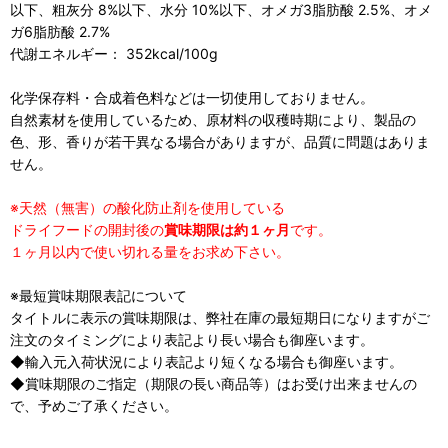
以下、粗灰分 8%以下、水分 10%以下、オメガ3脂肪酸 2.5%、オメ
ガ6脂肪酸 2.7%
代謝エネルギー： 352kcal/100g
化学保存料・合成着色料などは一切使用しておりません。
自然素材を使用しているため、原材料の収穫時期により、製品の
色、形、香りが若干異なる場合がありますが、品質に問題はありま
せん。
※天然（無害）の酸化防止剤を使用している
ドライフードの開封後の
賞味期限は約１ヶ月
です。
１ヶ月以内で使い切れる量をお求め下さい。
※最短賞味期限表記について
タイトルに表示の賞味期限は、弊社在庫の最短期日になりますがご
注文のタイミングにより表記より長い場合も御座います。
◆輸入元入荷状況により表記より短くなる場合も御座います。
◆賞味期限のご指定（期限の長い商品等）はお受け出来ませんの
で、予めご了承ください。