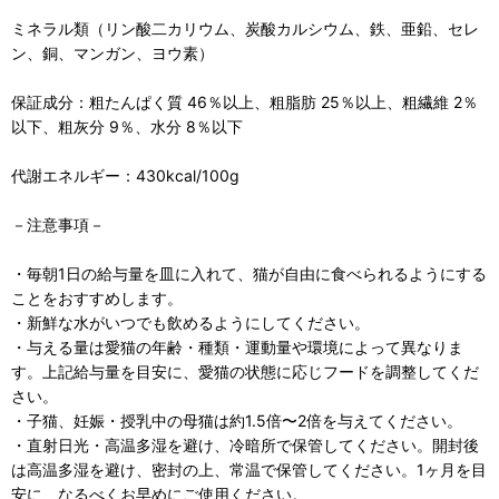
ミネラル類（リン酸二カリウム、炭酸カルシウム、鉄、亜鉛、セレ
ン、銅、マンガン、ヨウ素）
保証成分：粗たんぱく質 46％以上、粗脂肪 25％以上、粗繊維 2％
以下、粗灰分 9％、水分 8％以下
代謝エネルギー：430kcal/100g
－注意事項－
・毎朝1日の給与量を皿に入れて、猫が自由に食べられるようにする
ことをおすすめします。
・新鮮な水がいつでも飲めるようにしてください。
・与える量は愛猫の年齢・種類・運動量や環境によって異なりま
す。上記給与量を目安に、愛猫の状態に応じフードを調整してくだ
さい。
・子猫、妊娠・授乳中の母猫は約1.5倍〜2倍を与えてください。
・直射日光・高温多湿を避け、冷暗所で保管してください。開封後
は高温多湿を避け、密封の上、常温で保管してください。1ヶ月を目
安に、なるべくお早めにご使用ください。