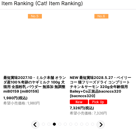
Item Ranking (Cat! Item Ranking)
No.5
No.6
最短賞味2027.10・ミルク本舗 オラン
NEW 最短賞味2028.5.27・ベイリー
ダ産100％奇跡のヤギミルク 100g 犬
コー 猫フリーズドライ コンプリート
猫用 全脂粉乳 パウダー 無添加 無調整
チキン＆サーモン 320g全年齢猫用
mi80159
[
mi80159
]
Bailey+Co正規品bacnccs320
[
bacnccs320
]
1,980
円
(税込)
希望小売価格
:
1,980
円
7,326
円
(税込)
希望小売価格
:
7,326
円