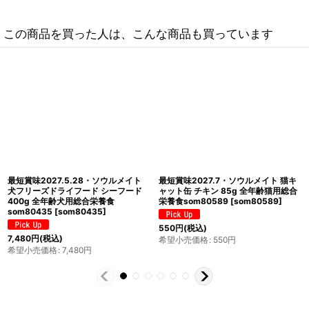
この商品を買った人は、こんな商品も買っています
最短賞味2027.2.5・ソウルメイト 猫
最短賞味2027.12.15・ソウルメイト
フリーズドライフード レッドミート
猫フリーズドライフード シーフード
400g 全年齢猫用総合栄養食
400g 全年齢猫用総合栄養食
som80466
[
som80466
]
som80527
[
som80527
]
7,480
円
(税込)
7,480
円
(税込)
希望小売価格
:
7,480
円
希望小売価格
:
7,480
円