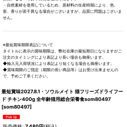
・自然素材を使用しているため、原材料の生産時期により、色、
形、香りが若干異なる場合がございますが、品質に問題はございま
せん。
※最短賞味期限表記について
タイトルに表示の賞味期限は、弊社在庫の最短期日になりますがご
注文のタイミングにより表記より長い場合も御座います。
◆輸入元入荷状況により表記より短くなる場合も御座います。
◆賞味期限のご指定（期限の長い商品等）はお受け出来ませんの
で、予めご了承ください。
最短賞味2027.8.1・ソウルメイト 猫フリーズドライフー
ド チキン400g 全年齢猫用総合栄養食som80497
[
som80497
]
販売価格
:
7,480
円
(税込)