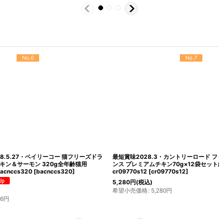
No.10
No.11
最短賞味2027.10・アタスキャット デイリ
最短賞味2027.6・アニモンダ 猫 カー
ナ＆チキン フィーカルオードコントロー
イトツナ・レッドスナッパー80g缶833
齢猫用一般食ata30457
ットフードANIMONDA正規品
[
83321
]
638
円
(税込)
希望小売価格
:
638
円
4
円