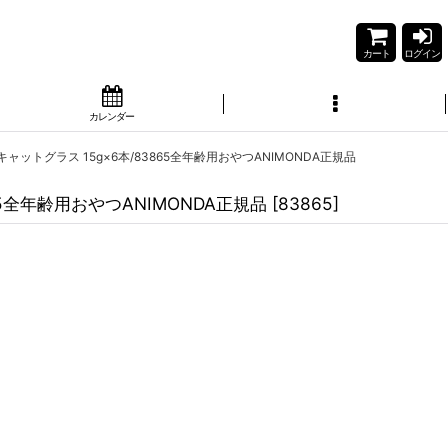
カート
ログイン
カレンダー
ャットグラス 15g×6本/83865全年齢用おやつANIMONDA正規品
5全年齢用おやつANIMONDA正規品
[
83865
]