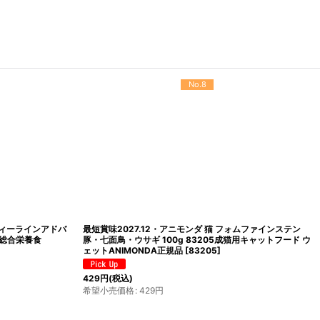
No.12
ニーオーシャン ホワ
最短賞味2028.10・シシア 猫 キャット（ツナ＆マンゴー）
21全年齢猫用キャ
75g缶scc354 成猫用ウェット 一般食 キャットフード ※在
庫限り終売
[
scc354
]
396
円
(税込)
希望小売価格
:
396
円