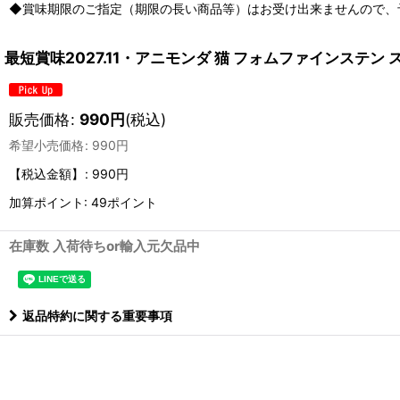
◆賞味期限のご指定（期限の長い商品等）はお受け出来ませんので、
最短賞味2027.11・アニモンダ 猫 フォムファインステン 
販売価格
:
990
円
(税込)
希望小売価格
:
990
円
【税込金額】
:
990円
加算ポイント: 49ポイント
在庫数 入荷待ちor輸入元欠品中
返品特約に関する重要事項