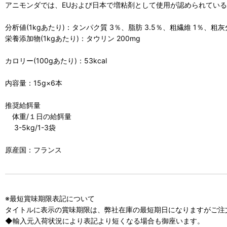
アニモンダでは、EUおよび日本で増粘剤として使用が認められてい
分析値(1kgあたり)：タンパク質 3％、脂肪 3.5％、粗繊維 1％、粗灰
栄養添加物(1kgあたり)：タウリン 200mg
カロリー(100gあたり)：53kcal
内容量：15g×6本
推奨給餌量
体重/１日の給餌量
3-5kg/1-3袋
原産国：フランス
※最短賞味期限表記について
タイトルに表示の賞味期限は、弊社在庫の最短期日になりますがご注
◆輸入元入荷状況により表記より短くなる場合も御座います。