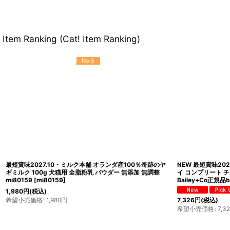
Item Ranking (Cat! Item Ranking)
No.9
最短賞味2027.2・フォルツァ10 猫 Daily Pro アダルトフィ
SALE・20％off
ッシュ キャット 400g fo14120成猫用キャットフード
ーディフェンス ツ
FORZA10正規品
[
fo14120
]
ル80g×24個 全年
[
ata30457s24
]
1,870
円
(税込)
6,001
円
(税込)
希望小売価格
:
1,870
円
希望小売価格
:
8,18