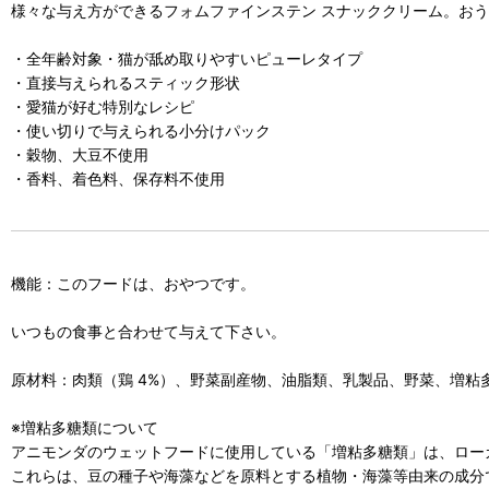
様々な与え方ができるフォムファインステン スナッククリーム。お
・全年齢対象・猫が舐め取りやすいピューレタイプ
・直接与えられるスティック形状
・愛猫が好む特別なレシピ
・使い切りで与えられる小分けパック
・穀物、大豆不使用
・香料、着色料、保存料不使用
機能：このフードは、おやつです。
いつもの食事と合わせて与えて下さい。
原材料：肉類（鶏 4%）、野菜副産物、油脂類、乳製品、野菜、増粘多
※増粘多糖類について
アニモンダのウェットフードに使用している「増粘多糖類」は、ロー
これらは、豆の種子や海藻などを原料とする植物・海藻等由来の成分