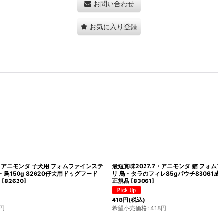
お問い合わせ
お気に入り登録
1・アニモンダ 子犬用 フォムファインステ
最短賞味2027.7・アニモンダ 猫 フォ
鳥150g 82620仔犬用ドッグフード
リ 鳥・タラのフィレ85gパウチ83061成
品
[
82620
]
正規品
[
83061
]
418
円
(税込)
円
希望小売価格
:
418
円