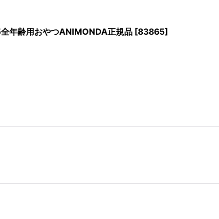
65全年齢用おやつANIMONDA正規品
[
83865
]