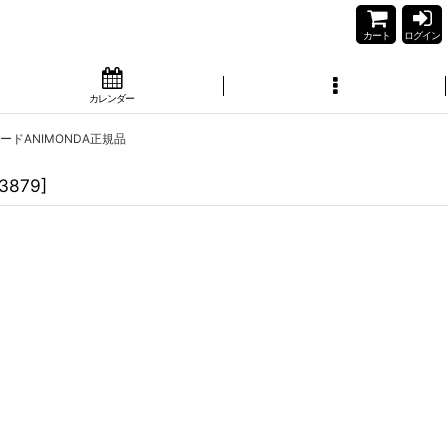
カート
ログイン
カレンダー
フードANIMONDA正規品
3879
]