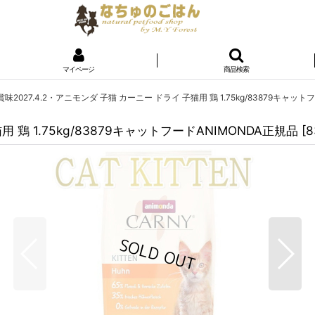
マイページ
商品検索
味2027.4.2・アニモンダ 子猫 カーニー ドライ 子猫用 鶏 1.75kg/83879キャット
 鶏 1.75kg/83879キャットフードANIMONDA正規品
[
8