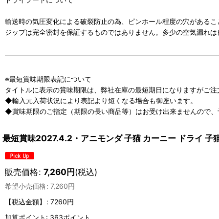
輸送時の気圧変化による破裂防止の為、ピンホール程度の穴があるこ
ジップは完全密封を保証するものではありません。多少の空気漏れは
※最短賞味期限表記について
タイトルに表示の賞味期限は、弊社在庫の最短期日になりますがご注
◆輸入元入荷状況により表記より短くなる場合も御座います。
◆賞味期限のご指定（期限の長い商品等）はお受け出来ませんので、
最短賞味2027.4.2・アニモンダ 子猫 カーニー ドライ 子猫
販売価格
:
7,260
円
(税込)
希望小売価格
:
7,260
円
【税込金額】
:
7260円
加算ポイント: 363ポイント