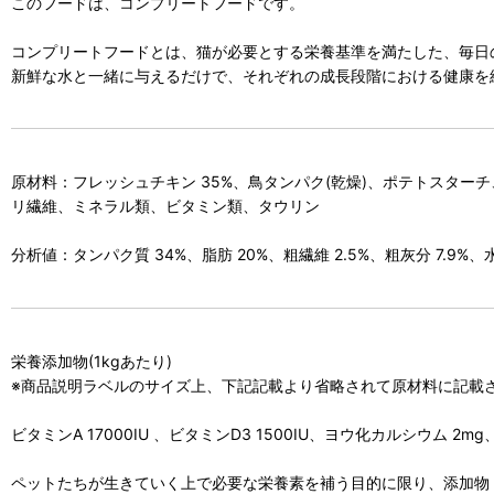
このフードは、コンプリートフードです。
コンプリートフードとは、猫が必要とする栄養基準を満たした、毎日
新鮮な水と一緒に与えるだけで、それぞれの成長段階における健康を
原材料：フレッシュチキン 35%、鳥タンパク(乾燥)、ポテトスタ
リ繊維、ミネラル類、ビタミン類、タウリン
分析値：タンパク質 34%、脂肪 20%、粗繊維 2.5%、粗灰分 7.9%、水分
栄養添加物(1kgあたり)
※商品説明ラベルのサイズ上、下記記載より省略されて原材料に記載
ビタミンA 17000IU 、ビタミンD3 1500IU、ヨウ化カルシウム 2
ペットたちが生きていく上で必要な栄養素を補う目的に限り、添加物