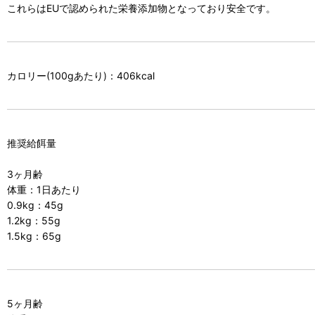
これらはEUで認められた栄養添加物となっており安全です。
カロリー(100gあたり)：406kcal
推奨給餌量
3ヶ月齢
体重：1日あたり
0.9kg：45g
1.2kg：55g
1.5kg：65g
5ヶ月齢