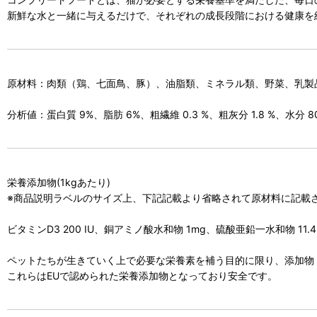
新鮮な水と一緒に与えるだけで、それぞれの成長段階における健康を
原材料：肉類（鶏、七面鳥、豚）、油脂類、ミネラル類、野菜、乳製
分析値：蛋白質 9%、脂肪 6%、粗繊維 0.3 %、粗灰分 1.8 %、水分 80
栄養添加物(1kgあたり)
※商品説明ラベルのサイズ上、下記記載より省略されて原材料に記載
ビタミンD3 200 IU、銅アミノ酸水和物 1mg、硫酸亜鉛一水和物 11.
ペットたちが生きていく上で必要な栄養素を補う目的に限り、添加物
これらはEUで認められた栄養添加物となっており安全です。