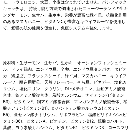
モ、トウモロコシ、大豆、小麦は含まれていません。パシフィック
キャッチは、 持続可能な方法で調達されたニュージーランドの生キ
ングサーモン、生サバ、生ホキ、栄養が豊富な緑イ貝、抗酸化作用
のあるマヌカハニー、ビタミンCが豊富なキウイフルーツを使用し
て、愛猫の肌の健康を促進し、免疫システムを強化します。
原材料：生サーモン、生サバ、生ホキ、オーシャンフィッシュミー
ル、ドライ鶏肉、エンドウ豆、全卵、エンドウ豆タンパク、タピオ
カ、鶏脂肪、フラックスシード、緑イ貝、マヌカハニー、キウイフ
ルーツ、醸造用酵母、天然フレーバー、そら豆、ビネガー、塩化カ
リウム、塩化コリン、タウリン、DL-メチオニン、亜鉛アミノ酸複
合体、鉄アミノ酸複合体、炭酸カルシウム、ナイアシン(ビタミン
B3)、ビタミンE、銅アミノ酸複合体、マンガンアミノ酸複合体、硝
酸チアミン(ビタミンB1)、d-パントテン酸カルシウム(ビタミン
B5)、亜セレン酸ナトリウム、リボフラビン、塩酸ピリドキシン(ビ
タミンB6)、ビタミンA、ビオチン、ビタミンB12、硫酸コバルト、
葉酸、ヨウ素酸カルシウム、ビタミンK1、ビタミンD3、ローズマリ