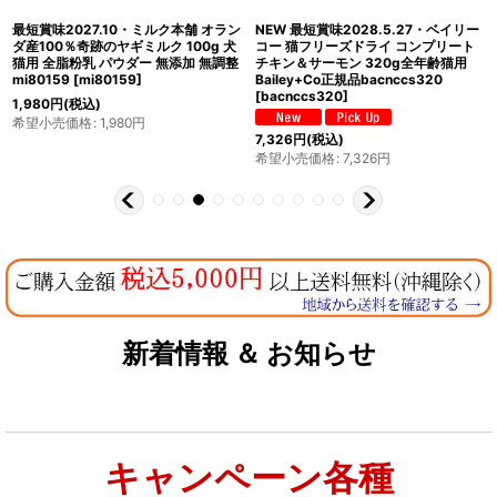
最短賞味2027.10・ミルク本舗 オラン
NEW 最短賞味2028.5.27・ベイリー
ダ産100％奇跡のヤギミルク 100g 犬
コー 猫フリーズドライ コンプリート
猫用 全脂粉乳 パウダー 無添加 無調整
チキン＆サーモン 320g全年齢猫用
mi80159
[
mi80159
]
Bailey+Co正規品bacnccs320
[
bacnccs320
]
1,980
円
(税込)
希望小売価格
:
1,980
円
7,326
円
(税込)
希望小売価格
:
7,326
円
新着情報 ＆ お知らせ
キャンペーン各種