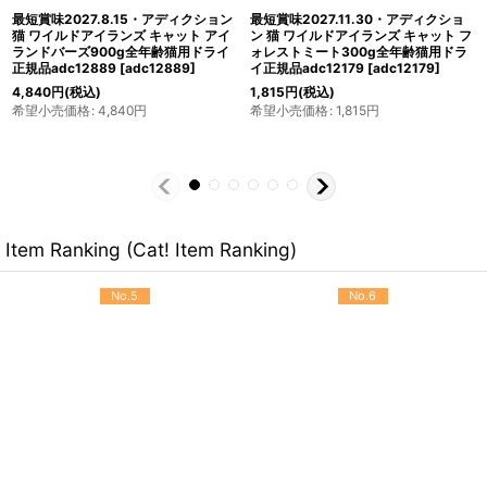
最短賞味2027.8.25・アディクション
最短賞味2028.1.18・アディクション
猫 ワイルドアイランズ キャット ハイ
猫 ワイルドアイランズ キャット フォ
ランドミーツ1.8kg全年齢猫用ドライ
レストミート1.8kg全年齢猫用ドライ
正規品adc79274
[
adc79274
]
正規品adc79298
[
adc79298
]
9,493
円
(税込)
9,746
円
(税込)
希望小売価格
:
9,493
円
希望小売価格
:
9,746
円
Item Ranking (Cat! Item Ranking)
No.5
No.6