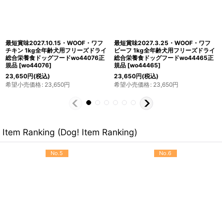
最短賞味2027.10.16・WOOF・ワフ
最短賞味2027.10.15・WOOF・ワフ
ラム 280g全年齢犬用フリーズドライ
ダック 1kg全年齢犬用フリーズドライ
総合栄養食ドッグフードwo44151正
総合栄養食ドッグフードwo44090正
規品
[
wo44151
]
規品
[
wo44090
]
7,260
円
(税込)
23,650
円
(税込)
希望小売価格
:
7,260
円
希望小売価格
:
23,650
円
Item Ranking (Dog! Item Ranking)
No.5
No.6