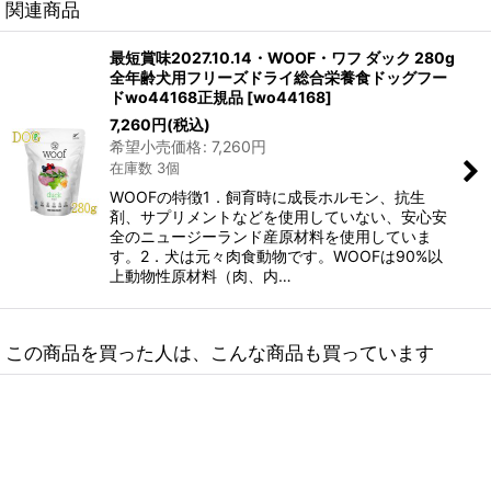
関連商品
最短賞味2027.10.14・WOOF・ワフ ダック 280g
全年齢犬用フリーズドライ総合栄養食ドッグフー
ドwo44168正規品
[
wo44168
]
7,260
円
(税込)
希望小売価格
:
7,260
円
在庫数 3個
WOOFの特徴1．飼育時に成長ホルモン、抗生
剤、サプリメントなどを使用していない、安心安
全のニュージーランド産原材料を使用していま
す。2．犬は元々肉食動物です。WOOFは90%以
上動物性原材料（肉、内…
この商品を買った人は、こんな商品も買っています