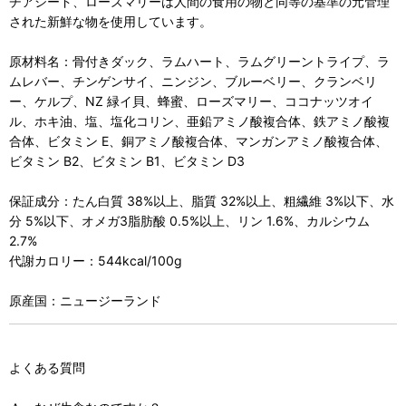
チアシード、ローズマリーは人間の食用の物と同等の基準の元管理
された新鮮な物を使用しています。
原材料名：骨付きダック、ラムハート、ラムグリーントライプ、ラ
ムレバー、チンゲンサイ、ニンジン、ブルーベリー、クランベリ
ー、ケルプ、NZ 緑イ貝、蜂蜜、ローズマリー、ココナッツオイ
ル、ホキ油、塩、塩化コリン、亜鉛アミノ酸複合体、鉄アミノ酸複
合体、ビタミン E、銅アミノ酸複合体、マンガンアミノ酸複合体、
ビタミン B2、ビタミン B1、ビタミン D3
保証成分：たん白質 38%以上、脂質 32%以上、粗繊維 3%以下、水
分 5%以下、オメガ3脂肪酸 0.5%以上、リン 1.6%、カルシウム
2.7%
代謝カロリー：544kcal/100g
原産国：ニュージーランド
よくある質問