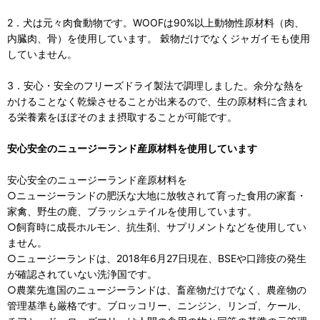
2．犬は元々肉食動物です。WOOFは90%以上動物性原材料（肉、
内臓肉、骨）を使用しています。 穀物だけでなくジャガイモも使用
していません。
3．安心・安全のフリーズドライ製法で調理しました。余分な熱を
かけることなく乾燥させることが出来るので、生の原材料に含まれ
る栄養素をほぼそのまま摂取することが可能です。
安心安全のニュージーランド産原材料を使用しています
安心安全のニュージーランド産原材料を
○ニュージーランドの肥沃な大地に放牧されて育った食用の家畜・
家禽、野生の鹿、ブラッシュテイルを使用しています。
○飼育時に成長ホルモン、抗生剤、サプリメントなどを使用してい
ません。
○ニュージーランドは、2018年6月27日現在、BSEや口蹄疫の発生
が確認されていない洗浄国です。
○農業先進国のニュージーランドは、畜産物だけでなく、農産物の
管理基準も厳格です。ブロッコリー、ニンジン、リンゴ、ケール、