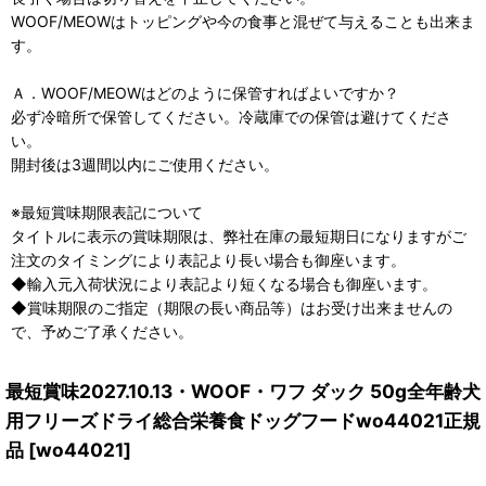
WOOF/MEOWはトッピングや今の食事と混ぜて与えることも出来ま
す。
Ａ．WOOF/MEOWはどのように保管すればよいですか？
必ず冷暗所で保管してください。冷蔵庫での保管は避けてくださ
い。
開封後は3週間以内にご使用ください。
※最短賞味期限表記について
タイトルに表示の賞味期限は、弊社在庫の最短期日になりますがご
注文のタイミングにより表記より長い場合も御座います。
◆輸入元入荷状況により表記より短くなる場合も御座います。
◆賞味期限のご指定（期限の長い商品等）はお受け出来ませんの
で、予めご了承ください。
最短賞味2027.10.13・WOOF・ワフ ダック 50g全年齢犬
用フリーズドライ総合栄養食ドッグフードwo44021正規
品
[
wo44021
]