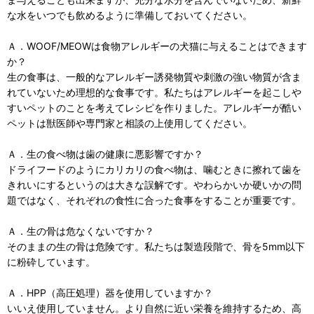
な水をいつでも飲めるように準備しておいてください。
Ａ．WOOF/MEOWは食物アレルギーの犬猫に与えることはできます
か？
生の食事は、一般的なアレルギー誘発物質や刺激の強い物質が含ま
れていないため理想的な食事です。私たちはアレルギーを起こしや
すいペットのことを考えてレシピを作りました。アレルギーが酷い
ペットは獣医師や専門家と相談の上使用してください。
Ａ．生の食べ物は歯の健康に悪影響ですか？
ドライフードのようにカリカリの食べ物は、噛むときに擦れて歯を
きれいにするというのは大きな誤解です。やわらかいか硬いかの問
題ではなく、それぞれの食性に合った食事をすることが重要です。
Ａ．生の骨は危なくないですか？
そのままの生の骨は危険です。私たちは製造段階で、骨を5mm以下
に粉砕しています。
Ａ．HPP（高圧処理）器を使用していますか？
いいえ使用していません。より自然に近い栄養を維持するため、高