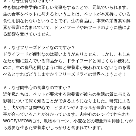
Ａ．なぜ生食なのですか？
生き物は生物学的に正しい食事をすることで、元気でいられます。
生の食事をペットに与えるということは、ペットが本来持っている
食性を損なわないということです。生の食品は、本来の栄養素や酵
素が豊富に含まれていて、ドライフードや缶フードのように熱によ
る影響を受けていません。
Ａ．なぜフリーズドライなのですか？
ドライフードが便利なのは疑いようがありません。しかし、もしあ
なたが棚に並んでいる商品から、ドライフードと同じくらい便利な
のに、生の食品と同じように味と栄養素が失われていないものを選
べるとすればどうしますか？フリーズドライの世界へようこそ！
Ａ．なぜ肉中心の食事なのですか？
近年私たちは、ペットが要求する栄養素が彼らの生活の質に与える
影響について深く知ることができるようになりました。研究による
と、犬や猫には肉中心で、ビタミンやミネラルが豊富に含まれる食
事が合っていることが分かっています。肉中心のレシピで作られた
WOOF/MEOWには、穀物やコーン、小麦などの増量剤を排除しなが
ら必要な生きた栄養素がしっかりと含まれています。