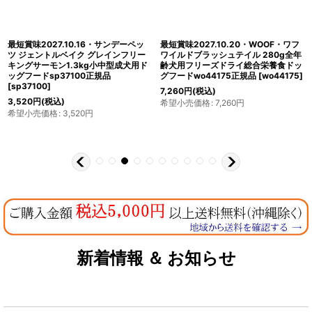
最短賞味2027.10.16・サンデーペッ
最短賞味2027.10.20・WOOF・ワフ
ツ ジェントルベイク グレインフリー
ワイルドブラッシュテイル 280g全年
キングサーモン1.3kg小中型成犬用ド
齢犬用フリーズドライ総合栄養食ドッ
ッグフードsp37100正規品
グフードwo44175正規品
[
wo44175
]
[
sp37100
]
7,260
円
(税込)
3,520
円
(税込)
希望小売価格
:
7,260
円
希望小売価格
:
3,520
円
新着情報 ＆ お知らせ