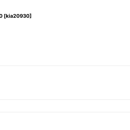
0
[
kia20930
]