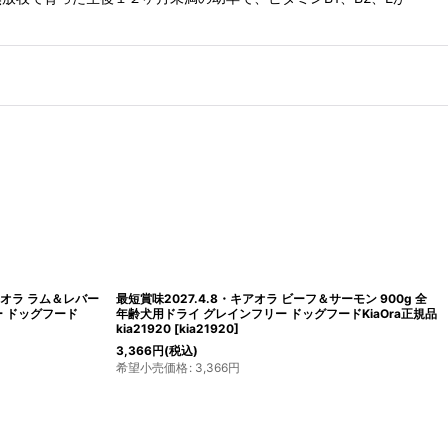
アオラ ラム＆レバー
最短賞味2027.4.8・キアオラ ビーフ＆サーモン 900g 全
ー ドッグフード
年齢犬用ドライ グレインフリー ドッグフードKiaOra正規品
kia21920
[
kia21920
]
3,366
円
(税込)
希望小売価格
:
3,366
円