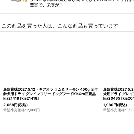
豊富で、栄養がス…
この商品を買った人は、こんな商品も買っています
最短賞味2027.5.12・キアオラ ラム＆サーモン 450g 全年
最短賞味2027.5.
齢犬用ドライ グレインフリー ドッグフードKiaOra正規品
犬用ドライ グレイン
kia21418
[
kia21418
]
kia20435
[
kia20
2,068
円
(税込)
1,980
円
(税込)
希望小売価格
:
2,068
円
希望小売価格
:
1,98