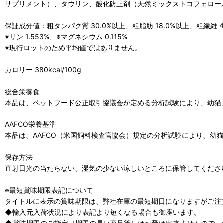
サプリメント）、タウリン、酸化防止剤（天然ミックストコフェロー
保証成分値：粗タンパク質 30.0%以上、粗脂肪 18.0%以上、粗繊維 4.
※リン 1.553%、※マグネシウム 0.115%
※現行ロットのため平均値ではありません。
カロリー 380kcal/100g
総合栄養食
本品は、ペットフード公正取引協議会が定める分析試験により、幼猫
AAFCO栄養基準
本品は、AAFCO（米国飼料検査官協会）規定の分析試験により、
保存方法
直射日光の当たらない、湿気の少ない涼しいところに保管してくださ
※最短賞味期限表記について
タイトルに表示の賞味期限は、弊社在庫の最短期日になりますがご注
◆輸入元入荷状況により表記より短くなる場合も御座います。
◆賞味期限のご指定（期限の長い商品等）はお受け出来ませんので、