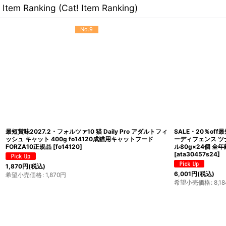
Item Ranking (Cat! Item Ranking)
No.9
最短賞味2027.2・フォルツァ10 猫 Daily Pro アダルトフィ
SALE・20％off
ッシュ キャット 400g fo14120成猫用キャットフード
ーディフェンス ツ
FORZA10正規品
[
fo14120
]
ル80g×24個 全年
[
ata30457s24
]
1,870
円
(税込)
6,001
円
(税込)
希望小売価格
:
1,870
円
希望小売価格
:
8,18