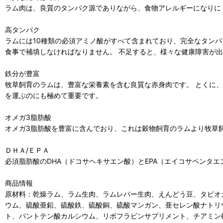
ラム肉は、良質のタンパク源でありながら、食物アレルギーになりに
高タンパク
ラムには10種類の必須アミノ酸がすべて含まれており、完全なタンパ
食事で補填しなければなりません。 不足すると、様々な健康障害が
鉄分が豊富
牧草飼育のラムは、豊富な栄養素を含む良質な赤身肉です。 とくに、
を運ぶのにも極めて重要です。
オメガ3脂肪酸
オメガ3脂肪酸を豊富に含んでおり、これは穀物飼育のラムより牧草
ＤＨＡ/ＥＰＡ
必須脂肪酸のDHA（ドコサヘキサエン酸）とEPA（エイコサペンタ
商品情報
原材料：乾燥ラム、ラム生肉、ラムレバー生肉、えんどう豆、タピオ
ウム、硫酸亜鉛、硫酸鉄、硫酸銅、硫酸マンガン、亜セレン酸ナトリ
ト、パントテン酸カルシウム、リボフラビンサプリメント、チアミン硝