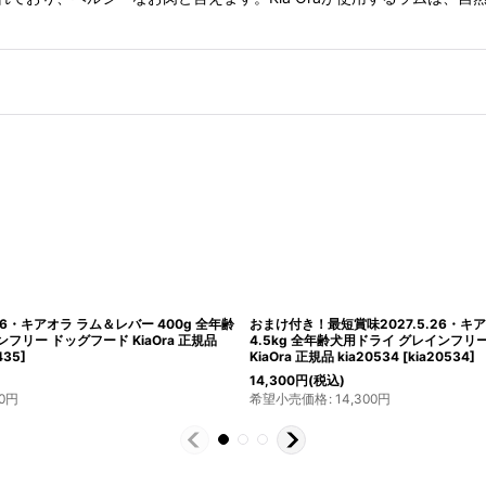
26・キアオラ ラム＆レバー 400g 全年齢
おまけ付き！最短賞味2027.5.26・キ
フリー ドッグフード KiaOra 正規品
4.5kg 全年齢犬用ドライ グレインフリ
435
]
KiaOra 正規品 kia20534
[
kia20534
]
14,300
円
(税込)
0
円
希望小売価格
:
14,300
円