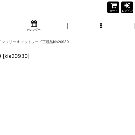
カート
ログイン
カレンダー
レインフリー キャットフード正規品kia20930
0
[
kia20930
]