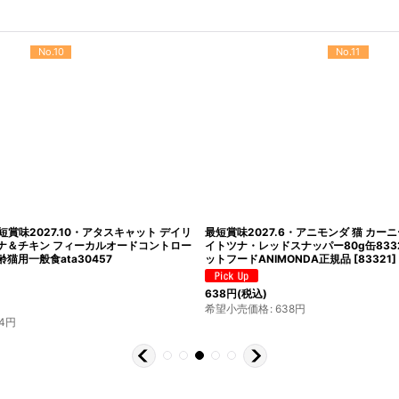
No.10
No.11
最短賞味2027.10・アタスキャット デイリ
最短賞味2027.6・アニモンダ 猫 カー
ナ＆チキン フィーカルオードコントロー
イトツナ・レッドスナッパー80g缶833
齢猫用一般食ata30457
ットフードANIMONDA正規品
[
83321
]
638
円
(税込)
希望小売価格
:
638
円
4
円