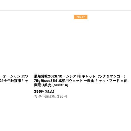
No.12
ニーオーシャン ホワ
最短賞味2028.10・シシア 猫 キャット（ツナ＆マンゴー）
21全年齢猫用キャ
75g缶scc354 成猫用ウェット 一般食 キャットフード ※在
庫限り終売
[
scc354
]
396
円
(税込)
希望小売価格
:
396
円