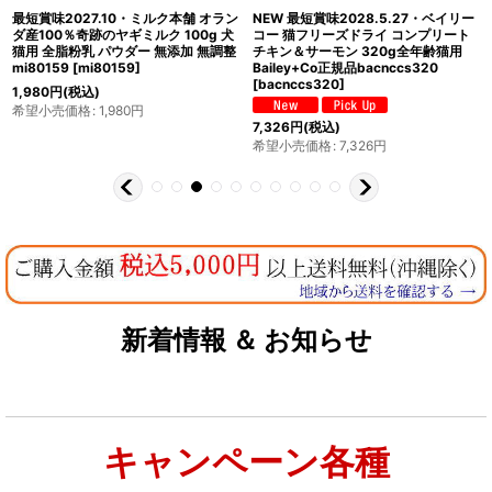
最短賞味2027.10・ミルク本舗 オラン
NEW 最短賞味2028.5.27・ベイリー
ダ産100％奇跡のヤギミルク 100g 犬
コー 猫フリーズドライ コンプリート
猫用 全脂粉乳 パウダー 無添加 無調整
チキン＆サーモン 320g全年齢猫用
mi80159
[
mi80159
]
Bailey+Co正規品bacnccs320
[
bacnccs320
]
1,980
円
(税込)
希望小売価格
:
1,980
円
7,326
円
(税込)
希望小売価格
:
7,326
円
新着情報 ＆ お知らせ
キャンペーン各種