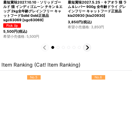
最短賞味2027.10.7・ソリッドゴール
最短賞味2028.3.29・ソリッドゴー
ド 成猫/肥満猫用 フィット アズア フ
ルド 猫 インドアキャット 2kg ドライ
ィドル 1kgキャットフードSolid Gold
グレインフリー キャットフード Solid
正規品sgc63090
[
sgc63090
]
Gold 正規品 sgc63137
[
sgc63137
]
3,410
円
(税込)
6,710
円
(税込)
希望小売価格
:
3,410
円
希望小売価格
:
6,710
円
Item Ranking (Cat! Item Ranking)
No.5
No.6