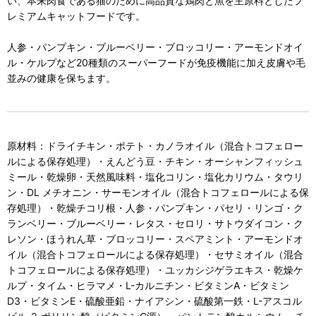
い、本来肉食である猫のために高品質な鶏肉と魚を主原料としたプ
レミアムキャットフードです。
人参・パンプキン・ブルーベリー・ブロッコリー・アーモンドオイ
ル・ケルプなど20種類のスーパーフードが免疫機能に加え皮膚や毛
並みの健康を保ちます。
原材料：ドライチキン・ポテト・カノラオイル（混合トコフェロー
ルによる保存処理）・えんどう豆・チキン・オーシャンフィッシュ
ミール・乾燥卵・天然風味料・塩化コリン・塩化カリウム・タウリ
ン・DL メチオニン・サーモンオイル（混合トコフェロールによる保
存処理）・乾燥チコリ根・人参・パンプキン・パセリ・リンゴ・ク
ランベリー・ブルーベリー・レタス・セロリ・サトウダイコン・ク
レソン・ほうれん草・ブロッコリー・スペアミント・アーモンドオ
イル（混合トコフェロールによる保存処理）・セサミオイル（混合
トコフェロールによる保存処理）・ユッカシジゲラエキス・乾燥ケ
ルプ・タイム・ヒラマメ・L-カルニチン・ビタミンA・ビタミン
D3・ビタミンE・硫酸亜鉛・ナイアシン・硫酸第一鉄・L-アスコル