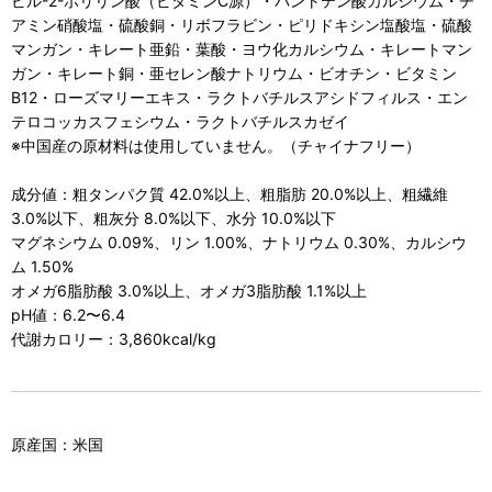
ビル-2-ポリリン酸（ビタミンC源）・パントテン酸カルシウム・チ
アミン硝酸塩・硫酸銅・リボフラビン・ピリドキシン塩酸塩・硫酸
マンガン・キレート亜鉛・葉酸・ヨウ化カルシウム・キレートマン
ガン・キレート銅・亜セレン酸ナトリウム・ビオチン・ビタミン
B12・ローズマリーエキス・ラクトバチルスアシドフィルス・エン
テロコッカスフェシウム・ラクトバチルスカゼイ
※中国産の原材料は使用していません。（チャイナフリー）
成分値：粗タンパク質 42.0%以上、粗脂肪 20.0%以上、粗繊維
3.0%以下、粗灰分 8.0%以下、水分 10.0%以下
マグネシウム 0.09%、リン 1.00%、ナトリウム 0.30%、カルシウ
ム 1.50%
オメガ6脂肪酸 3.0%以上、オメガ3脂肪酸 1.1%以上
pH値：6.2〜6.4
代謝カロリー：3,860kcal/kg
原産国：米国