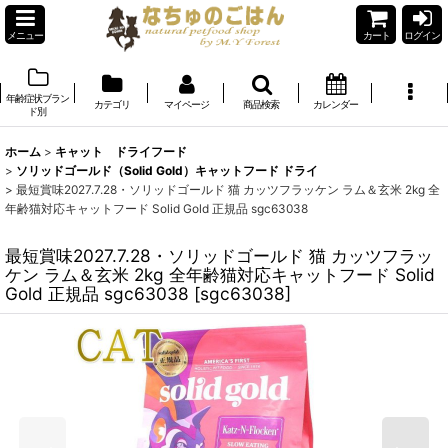
メニュー
カート
ログイン
年齢症状ブラン
カテゴリ
マイページ
商品検索
カレンダー
ド別
ホーム
>
キャット ドライフード
>
ソリッドゴールド（Solid Gold）キャットフード ドライ
>
最短賞味2027.7.28・ソリッドゴールド 猫 カッツフラッケン ラム＆玄米 2kg 全
年齢猫対応キャットフード Solid Gold 正規品 sgc63038
最短賞味2027.7.28・ソリッドゴールド 猫 カッツフラッ
ケン ラム＆玄米 2kg 全年齢猫対応キャットフード Solid
Gold 正規品 sgc63038
[
sgc63038
]