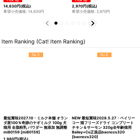
3,630
円
(税込)
2,640
円
(税込)
希望小売価格
:
3,630
円
希望小売価格
:
2,640
円
Item Ranking (Cat! Item Ranking)
No.5
No.6
最短賞味2027.10・ミルク本舗 オラン
NEW 最短賞味2028.5.27・ベイリー
ダ産100％奇跡のヤギミルク 100g 犬
コー 猫フリーズドライ コンプリート
猫用 全脂粉乳 パウダー 無添加 無調整
チキン＆サーモン 320g全年齢猫用
mi80159
[
mi80159
]
Bailey+Co正規品bacnccs320
[
bacnccs320
]
1,980
円
(税込)