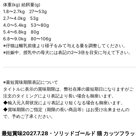
体重(kg) 給餌量(g)
1.8〜2.7kg 27〜53g
2.7〜4.0kg 53g
4.0〜5.4kg 53〜80g
5.4〜6.8kg 80g
6.8〜9.0kg 80〜106g
※仔猫は離乳前後より様子をみて与える量を調整してください。
※妊娠中、授乳中の母犬には表記の2〜3倍を目安に与えて下さい。
※最短賞味期限表記について
タイトルに表示の賞味期限は、弊社在庫の最短期日になりますがご
注文のタイミングにより表記より長い場合も御座います。
◆輸入元入荷状況により表記より短くなる場合も御座います。
◆賞味期限のご指定（期限の長い商品等）はお受け出来ませんの
で、予めご了承ください。
最短賞味2027.7.28・ソリッドゴールド 猫 カッツフラッ