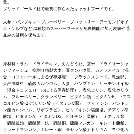
量。
ソリッドゴールド社で最初に作られたキャットフードです。
人参・パンプキン・ブルーベリー・ブロッコリー・アーモンドオイ
ル・ケルプなど20種類のスーパーフードが免疫機能に加え皮膚や毛
並みの健康を保ちます。
原材料：ラム、ドライチキン、えんどう豆、玄米、ドライオーシャ
ンフィッシュ、挽割り精製大麦、豆タンパク質、カノラオイル（混
合トコフェロールによる保存処理）、フラックスシード、乾燥卵、
天然風味料、硫酸カルシウム、人参、パンプキン、サーモンオイル
（混合トコフェロールによる保存処理）、塩化コリン、塩化カリウ
ム、ブルーベリー、クランベリー、ビタミン類（ビタミンE、L-アス
コルビン酸-2-ポリリン酸（ビタミンC源）、ナイアシン、パントテ
ン酸カルシウム、リボフラビン、ピリドキシン塩酸塩、チアミン硝
酸塩、ビタミンA、ビタミンD3、ビオチン、葉酸）、ミネラル類
（硫酸亜鉛、硫酸第一鉄、硫酸銅、硫酸マンガン、キレート亜鉛、
キレートマンガン、キレート銅、亜セレン酸ナトリウム、ヨウ化カ