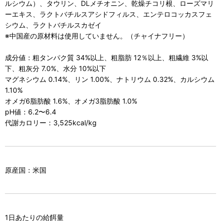
ルシウム）、タウリン、DLメチオニン、乾燥チコリ根、ローズマリ
ーエキス、ラクトバチルスアシドフィルス、エンテロコッカスフェ
シウム、ラクトバチルスカゼイ
※中国産の原材料は使用していません。（チャイナフリー）
成分値：粗タンパク質 34%以上、粗脂肪 12％以上、粗繊維 3%以
下、粗灰分 7.0%、水分 10%以下
マグネシウム 0.14%、リン 1.00%、ナトリウム 0.32%、カルシウム
1.10%
オメガ6脂肪酸 1.6%、オメガ3脂肪酸 1.0%
pH値：6.2〜6.4
代謝カロリー：3,525kcal/kg
原産国：米国
1日あたりの給餌量