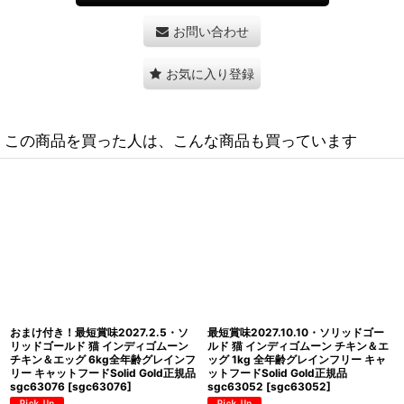
お問い合わせ
お気に入り登録
この商品を買った人は、こんな商品も買っています
最短賞味2027.7.28・ソリッドゴール
最短賞味2028.3.29・ソリッドゴー
ド 猫 カッツフラッケン ラム＆玄米
ルド 猫 インドアキャット 1kg ドライ
1kg全年齢猫用キャットフード
グレインフリー キャットフードSolid
SolidGold正規品sgc63021
Gold正規品sgc63120
[
sgc63120
]
[
sgc63021
]