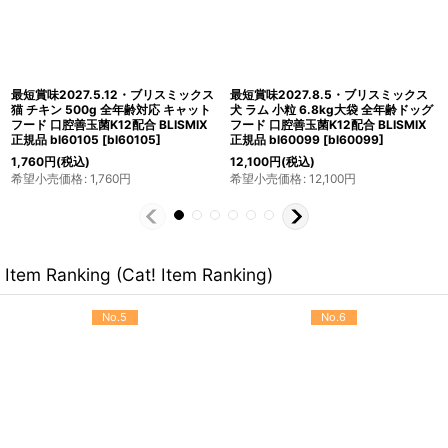
最短賞味2027.5.22・ブリスミックス
最短賞味2027.1.30・ブリスミックス
犬 チキン 小粒 6kg 全年齢対応ドッグ
犬 チキン 小粒 3kg 全年齢対応ドッグ
フード 口腔善玉菌K12配合BLISMIX正
フード 口腔善玉菌K12配合BLISMIX正
規品bl60594
[
bl60594
]
規品bl60587
[
bl60587
]
9,900
円
(税込)
5,940
円
(税込)
希望小売価格
:
9,900
円
希望小売価格
:
5,940
円
Item Ranking (Cat! Item Ranking)
No.5
No.6