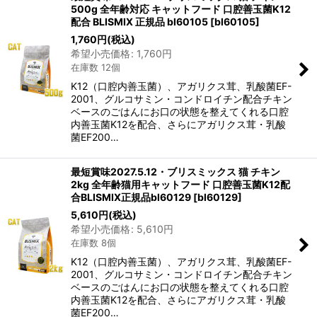
500g 全年齢対応 キャットフード 口腔善玉菌K12
配合 BLISMIX 正規品 bl60105
[
bl60105
]
1,760
円
(税込)
希望小売価格
:
1,760
円
在庫数 12個
K12（口腔内善玉菌）、アガリクス茸、乳酸菌EF-
2001、グルコサミン・コンドロイチン配合チキン
ベースのごはんにお口の状態を整えてくれる口腔
内善玉菌K12を配合、さらにアガリクス茸・乳酸
菌EF200…
最短賞味2027.5.12・ブリスミックス 猫 チキン
2kg 全年齢猫用キャットフード 口腔善玉菌K12配
合BLISMIX正規品bl60129
[
bl60129
]
5,610
円
(税込)
希望小売価格
:
5,610
円
在庫数 8個
K12（口腔内善玉菌）、アガリクス茸、乳酸菌EF-
2001、グルコサミン・コンドロイチン配合チキン
ベースのごはんにお口の状態を整えてくれる口腔
内善玉菌K12を配合、さらにアガリクス茸・乳酸
菌EF200…