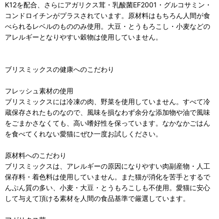
K12を配合、さらにアガリクス茸・乳酸菌EF2001・グルコサミン・
コンドロイチンがプラスされています。原材料はもちろん人間が食
べられるレベルのもののみ使用。大豆・とうもろこし・小麦などの
アレルギーとなりやすい穀物は使用していません。
ブリスミックスの健康へのこだわり
フレッシュ素材の使用
ブリスミックスには冷凍の肉、野菜を使用していません。すべて冷
蔵保存されたものなので、風味を損なわず余分な添加物や油で風味
をごまかさなくても、高い嗜好性を保っています。なかなかごはん
を食べてくれない愛猫にぜひ一度お試しください。
原材料へのこだわり
ブリスミックスは、アレルギーの原因になりやすい肉副産物・人工
保存料・着色料は使用していません。また猫が消化を苦手とするで
んぷん質の多い、小麦・大豆・とうもろこしも不使用。愛猫に安心
して与えて頂ける素材を人間の食品基準で厳選しています。