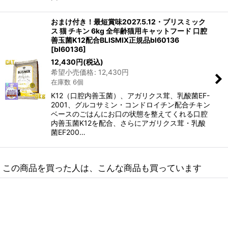
おまけ付き！最短賞味2027.5.12・ブリスミック
ス 猫 チキン 6kg 全年齢猫用キャットフード 口腔
善玉菌K12配合BLISMIX正規品bl60136
[
bl60136
]
12,430
円
(税込)
希望小売価格
:
12,430
円
在庫数 6個
K12（口腔内善玉菌）、アガリクス茸、乳酸菌EF-
2001、グルコサミン・コンドロイチン配合チキン
ベースのごはんにお口の状態を整えてくれる口腔
内善玉菌K12を配合、さらにアガリクス茸・乳酸
菌EF200…
この商品を買った人は、こんな商品も買っています