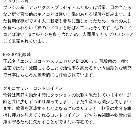
アガリクス茸
ブラジル産「アガリクス・ブラゼイ・ムリル」は通常、日の当たら
ない所で育つ他のキノコとは違い、陽のあたる場所を好みます。ま
た長期保存ができず人工栽培も非常に難しかったため、地元の人し
か食べられない「神のキノコ」と呼ばれていたそうです。他のキノ
コとは違い、βグルカンを多く含むため、人間用でもサプリメントと
して販売されています。
EF2001乳酸菌
正式名「エンテロコッカスフェカリスEF2001」。乳酸菌の一種で、
生菌ではなく死菌にすることで活性率を高めるという画期的な研究
で日本はもちろん国際的にも評価されています。
グルコサミン・コンドロイチン
軟骨は関節を動かす時にクッションの役割を果たしていますが、加
齢と共に少しずつすり減ってしまい、また生産量も減少してしまい
ます。軟骨を形成するもとになるグルコサミンと、軟骨の水分を維
持し弾力を与えてくれるコンドロイチン、どちらも関節や軟骨の健
康を守るために欠かすことができない存在です。