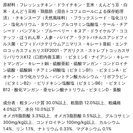
原材料：フレッシュチキン・ドライチキン・玄米・えんどう豆・白
米・えんどう豆粉・鶏脂肪（混合トコフェロールによる保存処理
済）・チキンスープ（天然風味料）・フラックスシード・塩化コリ
ン・塩化カリウム・タウリン・グルコサミン塩酸塩・ケール・チア
シード・パンプキン・ブルーベリー・キヌア・ドライケルプ・ココ
ナッツ・ほうれん草・人参・パパイア・ラクトバチルスアシドフィ
ルス菌・ビフィドバクテリウムアニマリス・キレート亜鉛・エンテ
ロコッカスフェカリスEF2001・アガリクス・ストレプトコッカスサ
リバリウスK12（口腔内善玉菌）・ビタミンE・ナイアシン・キレー
トマンガン・キレート銅・硫酸亜鉛・硫酸マンガン・コンドロイチ
ン硫酸・硫酸銅・チアミン硝酸塩（ビタミンB1）・ビタミンA・ビ
オチン・ヨウ化カリウム・パントテン酸カルシウム・リボフラビン
（ビタミンB2）・ピリドキシン塩酸塩（ビタミンB6）・ビタミン
B12・酸化マンガン・亜セレン酸ナトリウム・ビタミンD・葉酸
成分表：粗タンパク質 30.0%以上、粗脂肪 12.0%以上、粗繊維
4.0%以下、水分 10.0%以下
オメガ6脂肪酸 3.3%以上、オメガ3脂肪酸 0.5%以上、グルコサミン
300mg/kg以上、コンドロイチン 100mg/kg以上、カルシウム
1.4%、リン 1.1%、ナトリウム 0.33%、マグネシウム 0.1%