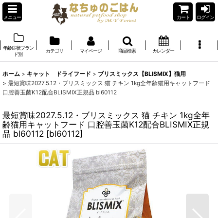
メニュー
カート
ログイン
年齢症状ブラン
カテゴリ
マイページ
商品検索
カレンダー
ド別
ホーム
>
キャット ドライフード
>
ブリスミックス【BLISMIX】猫用
>
最短賞味2027.5.12・ブリスミックス 猫 チキン 1kg全年齢猫用キャットフード
口腔善玉菌K12配合BLISMIX正規品 bl60112
最短賞味2027.5.12・ブリスミックス 猫 チキン 1kg全年
齢猫用キャットフード 口腔善玉菌K12配合BLISMIX正規
品 bl60112
[
bl60112
]