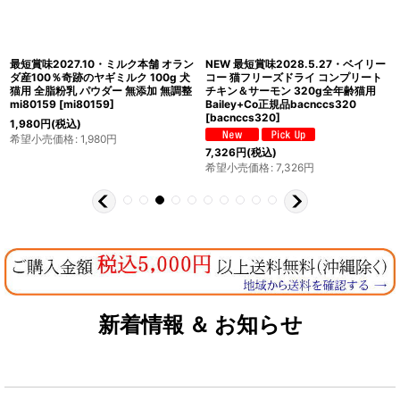
最短賞味2027.10・ミルク本舗 オラン
NEW 最短賞味2028.5.27・ベイリー
ダ産100％奇跡のヤギミルク 100g 犬
コー 猫フリーズドライ コンプリート
猫用 全脂粉乳 パウダー 無添加 無調整
チキン＆サーモン 320g全年齢猫用
mi80159
[
mi80159
]
Bailey+Co正規品bacnccs320
[
bacnccs320
]
1,980
円
(税込)
希望小売価格
:
1,980
円
7,326
円
(税込)
希望小売価格
:
7,326
円
新着情報 ＆ お知らせ