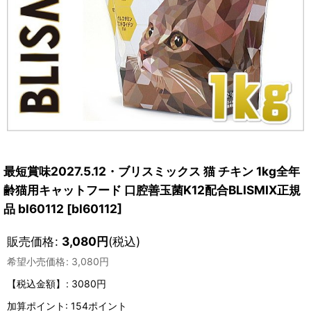
最短賞味2027.5.12・ブリスミックス 猫 チキン 1kg全年
齢猫用キャットフード 口腔善玉菌K12配合BLISMIX正規
品 bl60112
[
bl60112
]
販売価格
:
3,080
円
(税込)
希望小売価格
:
3,080
円
【税込金額】
:
3080円
加算ポイント: 154ポイント