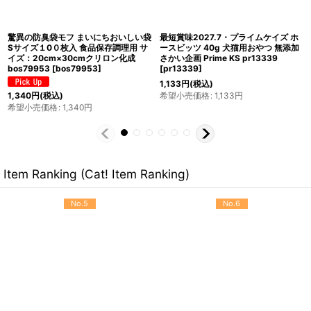
驚異の防臭袋BOS 猫 うんちが臭わな
驚異の防臭袋BOS うんちが臭わない
い袋 Ｍサイズ９０枚入 キャット 消臭
袋 Ｓサイズ１５枚入 うんち袋 サイ
袋 サイズ：23cm×38cmクリロン化
ズ：20cm×30cmクリロン化成
成bos62825
[
bos62825
]
bos62207
[
bos62207
]
1,155
円
(税込)
198
円
(税込)
希望小売価格
:
1,155
円
希望小売価格
:
198
円
Item Ranking (Cat! Item Ranking)
No.5
No.6