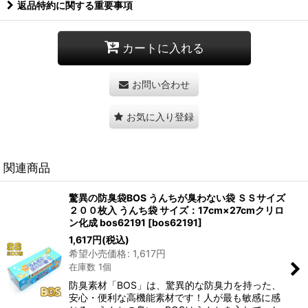
返品特約に関する重要事項
カートに入れる
お問い合わせ
お気に入り登録
関連商品
驚異の防臭袋BOS うんちが臭わない袋 ＳＳサイズ
２００枚入 うんち袋 サイズ：17cm×27cmクリロ
ン化成 bos62191
[
bos62191
]
1,617
円
(税込)
希望小売価格
:
1,617
円
在庫数 1個
防臭素材「BOS」は、驚異的な防臭力を持った、
安心・便利な高機能素材です！人が最も敏感に感