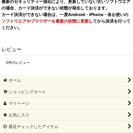
最新のセキュリティー強化により、更新していない古いソフトウエア
の場合、カード決済ができない状態が発生しております。
カード決済ができない場合は、一度Android・iPhone・各お使いの
ソフトウエアやブラウザーを最新の状態に更新
してから決済を行って
ください。
レビュー
0
件のレビュー
ホーム
ショッピングカート
マイページ
お気に入り
最近チェックしたアイテム