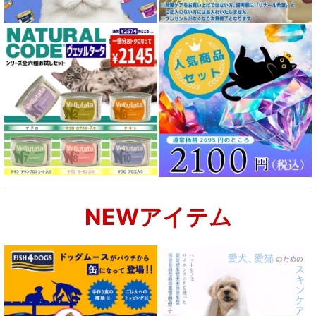
NEWアイテム