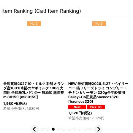
Item Ranking (Cat! Item Ranking)
No.5
No.6
最短賞味2027.10・ミルク本舗 オラン
NEW 最短賞味2028.5.27・ベイリー
ダ産100％奇跡のヤギミルク 100g 犬
コー 猫フリーズドライ コンプリート
猫用 全脂粉乳 パウダー 無添加 無調整
チキン＆サーモン 320g全年齢猫用
mi80159
[
mi80159
]
Bailey+Co正規品bacnccs320
[
bacnccs320
]
1,980
円
(税込)
希望小売価格
:
1,980
円
7,326
円
(税込)
希望小売価格
:
7,326
円