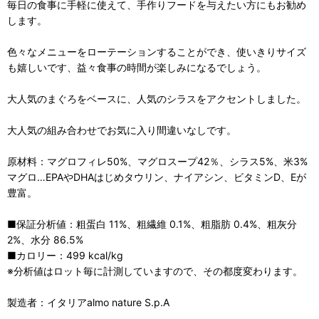
毎日の食事に手軽に使えて、手作りフードを与えたい方にもお勧め
します。
色々なメニューをローテーションすることができ、使いきりサイズ
も嬉しいです、益々食事の時間が楽しみになるでしょう。
大人気のまぐろをベースに、人気のシラスをアクセントしました。
大人気の組み合わせでお気に入り間違いなしです。
原材料：マグロフィレ50%、マグロスープ42％、シラス5%、米3%
マグロ…EPAやDHAはじめタウリン、ナイアシン、ビタミンD、Eが
豊富。
■保証分析値：粗蛋白 11%、粗繊維 0.1%、粗脂肪 0.4%、粗灰分
2%、水分 86.5%
■カロリー：499 kcal/kg
※分析値はロット毎に計測していますので、その都度変わります。
製造者：イタリアalmo nature S.p.A