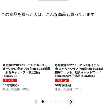
この商品を買った人は、こんな商品も買っています
最短賞味2027.9・アルモネイチャー
最短賞味2027.11・アルモネイチャー
猫 パウチ ウェット ヘアボールコント
猫 パウチ まぐろとしらす ジェリー
ロール ビーフ入りのご馳走 70g
55g alc5043成猫用ウェット一般食
alc5292キャットフード正規品
キャットフードalmo nature正規品
[
alc5292
]
[
alc5043
]
308
円
(税込)
462
円
(税込)
希望小売価格
:
308
円
希望小売価格
:
462
円