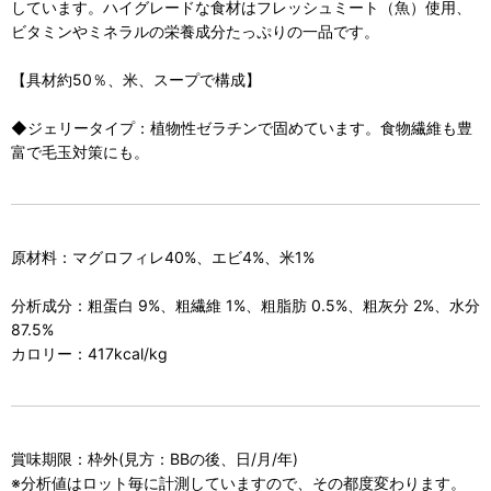
しています。ハイグレードな食材はフレッシュミート（魚）使用、
ビタミンやミネラルの栄養成分たっぷりの一品です。
【具材約50％、米、スープで構成】
◆ジェリータイプ：植物性ゼラチンで固めています。食物繊維も豊
富で毛玉対策にも。
原材料：マグロフィレ40%、エビ4%、米1%
分析成分：粗蛋白 9%、粗繊維 1%、粗脂肪 0.5%、粗灰分 2%、水分
87.5%
カロリー：417kcal/kg
賞味期限：枠外(見方：BBの後、日/月/年)
※分析値はロット毎に計測していますので、その都度変わります。