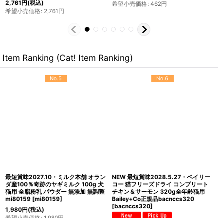
462
円
(税込)
473
円
(税込)
希望小売価格
:
462
円
希望小売価格
:
473
円
Item Ranking (Cat! Item Ranking)
No.5
No.6
最短賞味2027.10・ミルク本舗 オラン
NEW 最短賞味2028.5.27・ベイリー
ダ産100％奇跡のヤギミルク 100g 犬
コー 猫フリーズドライ コンプリート
猫用 全脂粉乳 パウダー 無添加 無調整
チキン＆サーモン 320g全年齢猫用
mi80159
[
mi80159
]
Bailey+Co正規品bacnccs320
[
bacnccs320
]
1,980
円
(税込)
希望小売価格
:
1,980
円