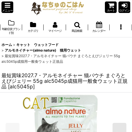
メニュー
カート
ログイン
年齢症状ブラン
カテゴリ
マイページ
商品検索
カレンダー
ド別
ホーム
>
キャット ウェットフード
>
アルモネイチャー(almo nature) 猫用ウェット
>
最短賞味2027.7・アルモネイチャー 猫パウチ まぐろとえびジェリー 55g
alc5045p成猫用一般食ウェット正規品
最短賞味2027.7・アルモネイチャー 猫パウチ まぐろと
えびジェリー 55g alc5045p成猫用一般食ウェット正規
品
[
alc5045p
]