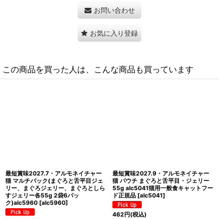
お問い合わせ
お気に入り登録
この商品を買った人は、こんな商品も買っています
最短賞味2027.11・アルモネイチャー
NEW 最短賞味2027.5・アルモネイチ
猫 パウチ まぐろとしらす ジェリー
ャー 猫 HFCユリナリーヘルプ 太平洋
55g alc5043成猫用ウェット一般食
まぐろとクランベリー50gパウチ
キャットフードalmo nature正規品
alc5863成猫シニア猫用一般食 正規
[
alc5043
]
品
[
alc5863
]