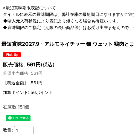
※最短賞味期限表記について
タイトルに表示の賞味期限は、弊社在庫の最短期日になりますがご注
◆輸入元入荷状況により表記より短くなる場合も御座います。
◆賞味期限のご指定（期限の長い商品等）はお受け出来ませんので、
最短賞味2027.9・アルモネイチャー 猫 ウェット 鶏肉とま
販売価格
:
561
円
(税込)
希望小売価格
:
561
円
【税込金額】
:
561円
加算ポイント: 56ポイント
在庫数 151個
数量
: