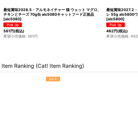
最短賞味2028.5・アルモネイチャー 猫 ウェット マグロ、
最短賞味2027.
チキンとチーズ 70g缶 alc5080キャットフード正規品
レ 55g alc58
[
alc5080
]
[
alc5800
]
561
円
(税込)
462
円
(税込)
希望小売価格
:
561
円
希望小売価格
:
462
Item Ranking (Cat! Item Ranking)
No.9