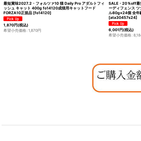
最短賞味2027.2・フォルツァ10 猫 Daily Pro アダルトフィ
SALE・20％off
ッシュ キャット 400g fo14120成猫用キャットフード
ーディフェンス ツ
FORZA10正規品
[
fo14120
]
ル80g×24個 全年
[
ata30457s24
]
1,870
円
(税込)
6,001
円
(税込)
希望小売価格
:
1,870
円
希望小売価格
:
8,18