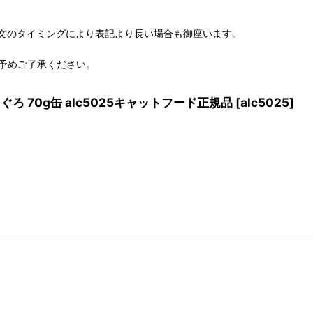
文のタイミングにより表記より長い場合も御座います。
予めご了承ください。
ぐろ 70g缶 alc5025キャットフード正規品
[
alc5025
]