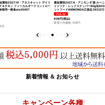
最短賞味2027.10・アタスキャット デイリ
最短賞味2027.6・アニモンダ 猫 カー
ナ＆チキン フィーカルオードコントロー
イトツナ・レッドスナッパー80g缶833
齢猫用一般食ata30457
ットフードANIMONDA正規品
[
83321
]
638
円
(税込)
希望小売価格
:
638
円
4
円
新着情報 ＆ お知らせ
キャンペーン各種