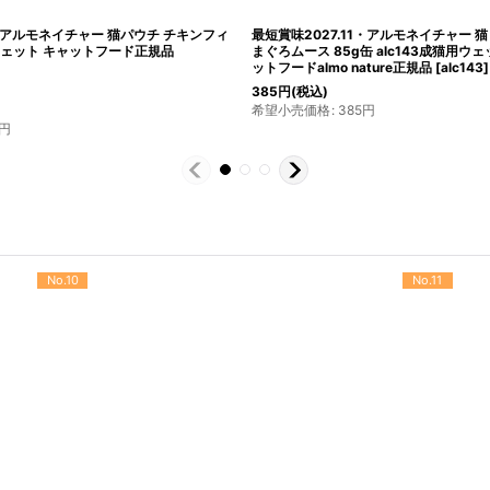
2・アルモネイチャー 猫パウチ チキンフィ
最短賞味2027.11・アルモネイチャー 
00ウェット キャットフード正規品
まぐろムース 85g缶 alc143成猫用
ットフードalmo nature正規品
[
alc143
]
385
円
(税込)
希望小売価格
:
385
円
円
No.10
No.11