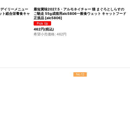
猫 デイリーメニュー
最短賞味2027.5・アルモネイチャー 猫 まぐろとしらすの
ウェット総合栄養食キャ
ご馳走 55g成猫用alc5806一般食ウェット キャットフード
正規品
[
alc5806
]
462
円
(税込)
希望小売価格
:
462
円
No.12