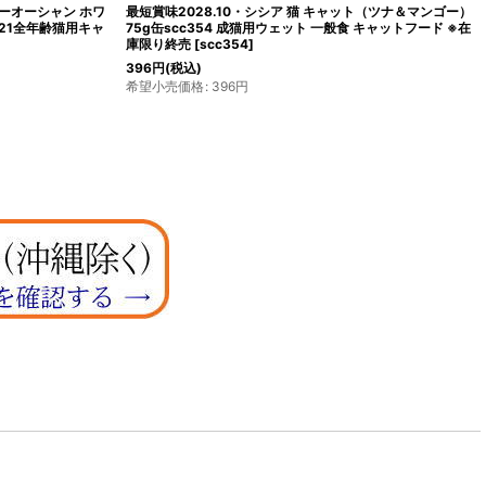
ニーオーシャン ホワ
最短賞味2028.10・シシア 猫 キャット（ツナ＆マンゴー）
21全年齢猫用キャ
75g缶scc354 成猫用ウェット 一般食 キャットフード ※在
庫限り終売
[
scc354
]
396
円
(税込)
希望小売価格
:
396
円