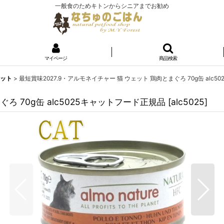
一般食のためキトンからシニアまでお勧め
マイページ
商品検索
ェット
>
最短賞味2027.9・アルモネイチャー 猫 ウェット 鶏肉とまぐろ 70g缶 alc
ろ 70g缶 alc5025キャットフード正規品
[
alc5025
]