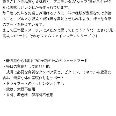
厳選された高品質な原材料と、アニモンダの"シェフ"達が考えた特
別に美味しいレシピから作られています。
毎日違った味をお楽しみ頂けるように、味の種類が豊富なのは勿論
のこと、グルメな愛犬・愛猫達を満足させられるよう、様々な食感
のフードを揃えています。
まるで三つ星レストランに来たかと思ってしまうような、まさに"最
高級"のフード。それがフォムファインステンシリーズです。
・離乳期から1歳までの子猫のためのウェットフード
・毎日の主食として給餌可能
・成長に必要な良質なタンパク質と、ビタミン、ミネラルを豊富に
含み、健康な体の基礎作りをサポート
・ドライフードのトッピングとしても
・穀物、大豆不使用
・香料、着色料、保存料不使用