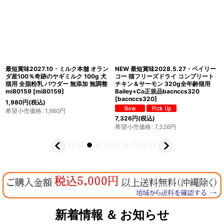
最短賞味2027.10・ミルク本舗 オラン
NEW 最短賞味2028.5.27・ベイリー
ダ産100％奇跡のヤギミルク 100g 犬
コー 猫フリーズドライ コンプリート
猫用 全脂粉乳 パウダー 無添加 無調整
チキン＆サーモン 320g全年齢猫用
mi80159
[
mi80159
]
Bailey+Co正規品bacnccs320
[
bacnccs320
]
1,980
円
(税込)
希望小売価格
:
1,980
円
7,326
円
(税込)
希望小売価格
:
7,326
円
新着情報 ＆ お知らせ