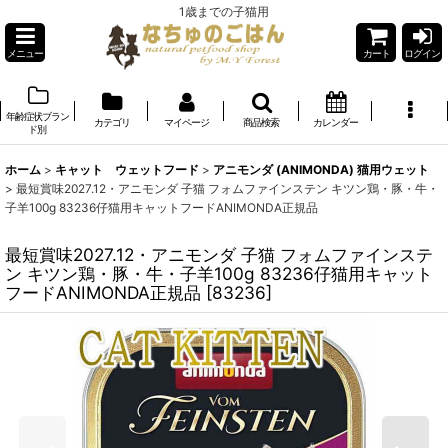
1歳までの子猫用
メニュー
カート
ログイン
年齢症状ブラン
カテゴリ
マイページ
商品検索
カレンダー
ド別
ホーム
>
キャット ウェットフード
>
アニモンダ (ANIMONDA) 猫用ウェット
>
最短賞味2027.12・アニモンダ 子猫 フォムファインステン キツン鶏・豚・牛・
子羊100g 83236仔猫用キャットフードANIMONDA正規品
最短賞味2027.12・アニモンダ 子猫 フォムファインステ
ン キツン鶏・豚・牛・子羊100g 83236仔猫用キャット
フードANIMONDA正規品
[
83236
]