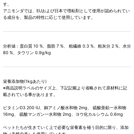
す。
アニモンダでは、EUおよび日本で増粘剤として使用が認められてい
る成分を、製品の特性に応じて使用しています。
分析値：蛋白質 10 %、脂肪 7 %、 粗繊維 0.3 %、粗灰分 2 %、水分
80 %、タウリン 0.9g/kg
栄養添加物(1kgあたり)
※商品説明ラベルのサイズ上、下記記載より省略されて原材料に記
載されている事があります。
ビタミンD3 200 IU、銅アミノ酸水和物 2mg、 硫酸亜鉛一水和物
16mg、 硫酸マンガン一水和物 2mg、ヨウ化カルシウム 0.6mg
ペットたちが生きていく上で必要な栄養素を補う目的に限り、添加
物（天然由来）を使用しています。