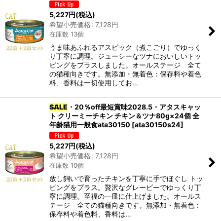
5,227
円
(税込)
希望小売価格
:
7,128
円
在庫数 13個
うま味あふれるアスピック（煮こごり）でゆっく
り丁寧に調理。ジューシーなツナにおいしいトッ
ピングをプラスしました。オールステージ 全て
の猫種向きです。無添加・無着色：保存料や着色
料、香料は一切使用してお…
SALE
・20％off最短賞味2028.5・アタスキャッ
ト クリーミーチキン チキン＆ツナ80g×24個 全
年齢猫用一般食ata30150
[
ata30150s24
]
5,227
円
(税込)
希望小売価格
:
7,128
円
在庫数 10個
放し飼いで育ったチキンを丁寧に手でほぐし トッ
ピングをプラス。贅沢なグレービーでゆっくり丁
寧に調理。至福の一皿に仕上げました。オールス
テージ 全ての猫種向きです。無添加・無着色：
保存料や着色料、香料は…