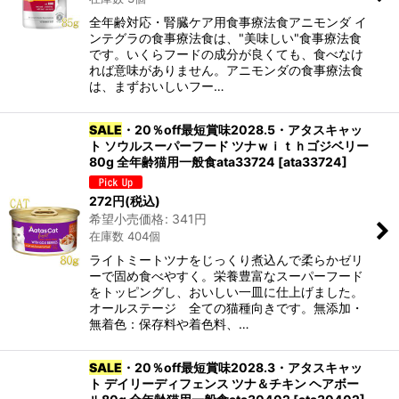
全年齢対応・腎臓ケア用食事療法食アニモンダ イ
ンテグラの食事療法食は、"美味しい"食事療法食
です。いくらフードの成分が良くても、食べなけ
れば意味がありません。アニモンダの食事療法食
は、まずおいしいフー…
SALE
・20％off最短賞味2028.5・アタスキャッ
ト ソウルスーパーフード ツナｗｉｔｈゴジベリー
80g 全年齢猫用一般食ata33724
[
ata33724
]
272
円
(税込)
希望小売価格
:
341
円
在庫数 404個
ライトミートツナをじっくり煮込んで柔らかゼリ
ーで固め食べやすく。栄養豊富なスーパーフード
をトッピングし、おいしい一皿に仕上げました。
オールステージ 全ての猫種向きです。無添加・
無着色：保存料や着色料、…
SALE
・20％off最短賞味2028.3・アタスキャッ
ト デイリーディフェンス ツナ＆チキン ヘアボー