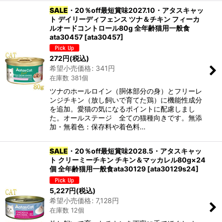
SALE
・20％off最短賞味2027.10・アタスキャッ
ト デイリーディフェンス ツナ＆チキン フィーカ
ルオードコントロール80g 全年齢猫用一般食
ata30457
[
ata30457
]
272
円
(税込)
希望小売価格
:
341
円
在庫数 381個
ツナのホールロイン（胴体部分の身）とフリーレ
ンジチキン（放し飼いで育てた鶏）に機能性成分
を追加。愛猫の気になるポイントに配慮しまし
た。オールステージ 全ての猫種向きです。無添
加・無着色：保存料や着色料…
SALE
・20％off最短賞味2028.5・アタスキャッ
ト クリーミーチキン チキン＆マッカレル80g×24
個 全年齢猫用一般食ata30129
[
ata30129s24
]
5,227
円
(税込)
希望小売価格
:
7,128
円
在庫数 12個