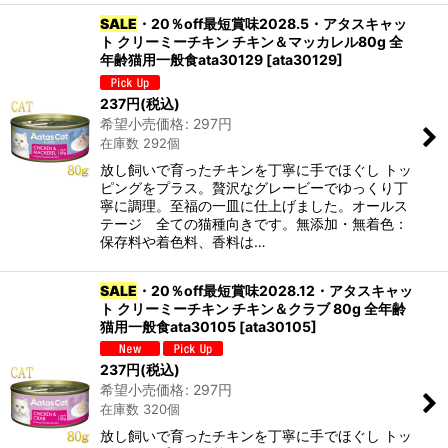
SALE
・20％off最短賞味2028.5・アタスキャッ
ト クリーミーチキン チキン＆マッカレル80g 全
年齢猫用一般食ata30129
[
ata30129
]
237
円
(税込)
希望小売価格
:
297
円
在庫数 292個
放し飼いで育ったチキンを丁寧に手でほぐし トッ
ピングをプラス。贅沢なグレービーでゆっくり丁
寧に調理。至福の一皿に仕上げました。オールス
テージ 全ての猫種向きです。無添加・無着色：
保存料や着色料、香料は…
SALE
・20％off最短賞味2028.12・アタスキャッ
ト クリーミーチキン チキン＆クラブ 80g 全年齢
猫用一般食ata30105
[
ata30105
]
237
円
(税込)
希望小売価格
:
297
円
在庫数 320個
放し飼いで育ったチキンを丁寧に手でほぐし トッ