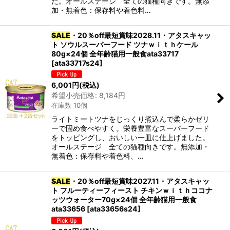
た。オールステージ 全ての猫種向きです。無添
加・無着色：保存料や着色料…
SALE
・20％off最短賞味2028.11・アタスキャッ
ト ソウルスーパーフード ツナｗｉｔｈケール
80g×24個 全年齢猫用一般食ata33717
[
ata33717s24
]
6,001
円
(税込)
希望小売価格
:
8,184
円
在庫数 10個
ライトミートツナをじっくり煮込んで柔らかゼリ
ーで固め食べやすく。栄養豊富なスーパーフード
をトッピングし、おいしい一皿に仕上げました。
オールステージ 全ての猫種向きです。無添加・
無着色：保存料や着色料、…
SALE
・20％off最短賞味2027.11・アタスキャッ
ト フルーティーフィースト チキンｗｉｔｈココナ
ッツウォーター70g×24個 全年齢猫用一般食
ata33656
[
ata33656s24
]