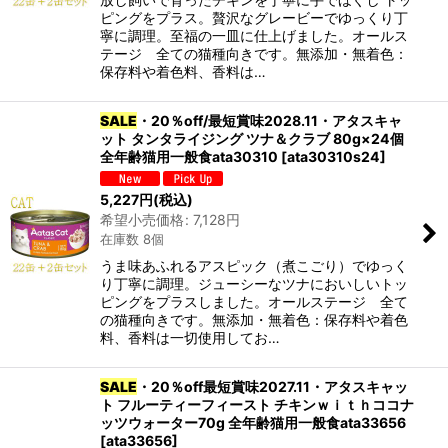
ピングをプラス。贅沢なグレービーでゆっくり丁
寧に調理。至福の一皿に仕上げました。オールス
テージ 全ての猫種向きです。無添加・無着色：
保存料や着色料、香料は…
SALE
・20％off/最短賞味2028.11・アタスキャ
ット タンタライジング ツナ＆クラブ 80g×24個
全年齢猫用一般食ata30310
[
ata30310s24
]
5,227
円
(税込)
希望小売価格
:
7,128
円
在庫数 8個
うま味あふれるアスピック（煮こごり）でゆっく
り丁寧に調理。ジューシーなツナにおいしいトッ
ピングをプラスしました。オールステージ 全て
の猫種向きです。無添加・無着色：保存料や着色
料、香料は一切使用してお…
SALE
・20％off最短賞味2027.11・アタスキャッ
ト フルーティーフィースト チキンｗｉｔｈココナ
ッツウォーター70g 全年齢猫用一般食ata33656
[
ata33656
]