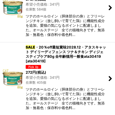
希望小売価格
:
341
円
在庫数 584個
ツナのホールロイン（胴体部分の身）とフリーレ
ンジチキン（放し飼いで育てた鶏）に機能性成分
を追加。愛猫の気になるポイントに配慮しまし
た。オールステージ 全ての猫種向きです。無添
加・無着色：保存料や着色料…
SALE
・20％off最短賞味2028.12・アタスキャッ
ト デイリーディフェンス ツナ＆チキン ディジェ
スティブケア80g 全年齢猫用一般食ata30419
[
ata30419
]
272
円
(税込)
希望小売価格
:
341
円
在庫数 405個
ツナのホールロイン（胴体部分の身）とフリーレ
ンジチキン（放し飼いで育てた鶏）に機能性成分
を追加。愛猫の気になるポイントに配慮しまし
た。オールステージ 全ての猫種向きです。無添
加・無着色：保存料や着色料…