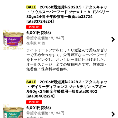
SALE
・20％off最短賞味2028.5・アタスキャッ
ト ソウルスーパーフード ツナｗｉｔｈゴジベリー
80g×24個 全年齢猫用一般食ata33724
[
ata33724s24
]
6,001
円
(税込)
希望小売価格
:
8,184
円
在庫数 16個
ライトミートツナをじっくり煮込んで柔らかゼリ
ーで固め食べやすく。栄養豊富なスーパーフード
をトッピングし、おいしい一皿に仕上げました。
オールステージ 全ての猫種向きです。無添加・
無着色：保存料や着色料、…
SALE
・20％off最短賞味2028.3・アタスキャッ
ト デイリーディフェンス ツナ＆チキン ヘアボー
ル80g×24個 全年齢猫用一般食ata30402
[
ata30402s24
]
6,001
円
(税込)
希望小売価格
:
8,184
円