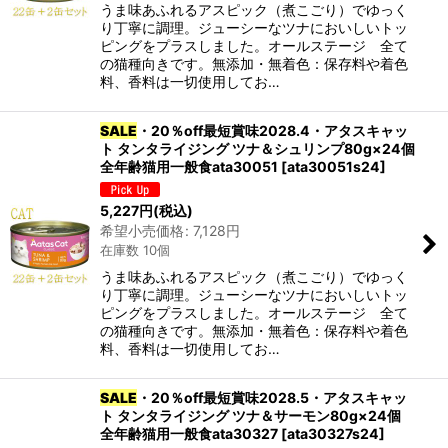
うま味あふれるアスピック（煮こごり）でゆっく
り丁寧に調理。ジューシーなツナにおいしいトッ
ピングをプラスしました。オールステージ 全て
の猫種向きです。無添加・無着色：保存料や着色
料、香料は一切使用してお…
SALE
・20％off最短賞味2028.4・アタスキャッ
ト タンタライジング ツナ＆シュリンプ80g×24個
全年齢猫用一般食ata30051
[
ata30051s24
]
5,227
円
(税込)
希望小売価格
:
7,128
円
在庫数 10個
うま味あふれるアスピック（煮こごり）でゆっく
り丁寧に調理。ジューシーなツナにおいしいトッ
ピングをプラスしました。オールステージ 全て
の猫種向きです。無添加・無着色：保存料や着色
料、香料は一切使用してお…
SALE
・20％off最短賞味2028.5・アタスキャッ
ト タンタライジング ツナ＆サーモン80g×24個
全年齢猫用一般食ata30327
[
ata30327s24
]