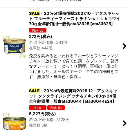
SALE
・20％off最短賞味2027.10・アタスキャッ
ト フルーティーフィースト チキンｗｉｔｈキウイ
70g 全年齢猫用一般食ata33625
[
ata33625
]
272
円
(税込)
希望小売価格
:
341
円
在庫数 444個
免疫を高めるといわれるフルーツとフリーレンジ
チキン（放し飼いで育てた鶏）をブレンド。贅沢
なグレービーで ゆっくり調理。至福の一皿に仕
上げました。オールステージ 全ての猫種向きで
す。無添加・無着色：保存…
SALE
・20％off/最短賞味2028.12・アタスキャ
ット タンタライジング ツナ＆チキン80g×24個
全年齢猫用一般食ata30044
[
ata30044s24
]
5,227
円
(税込)
希望小売価格
:
7,128
円
在庫数 5個