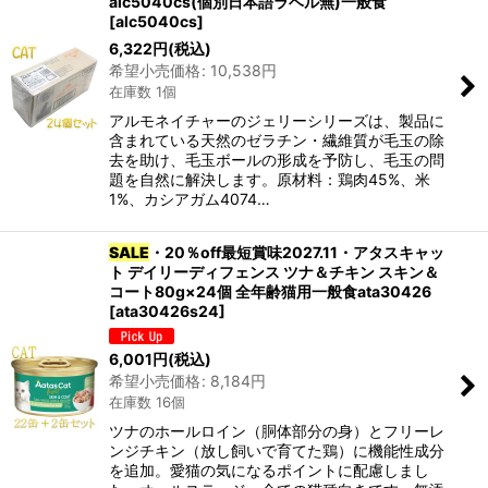
alc5040cs(個別日本語ラベル無)一般食
[
alc5040cs
]
6,322
円
(税込)
希望小売価格
:
10,538
円
在庫数 1個
アルモネイチャーのジェリーシリーズは、製品に
含まれている天然のゼラチン・繊維質が毛玉の除
去を助け、毛玉ボールの形成を予防し、毛玉の問
題を自然に解決します。原材料：鶏肉45%、米
1%、カシアガム4074…
SALE
・20％off最短賞味2027.11・アタスキャッ
ト デイリーディフェンス ツナ＆チキン スキン＆
コート80g×24個 全年齢猫用一般食ata30426
[
ata30426s24
]
6,001
円
(税込)
希望小売価格
:
8,184
円
在庫数 16個
ツナのホールロイン（胴体部分の身）とフリーレ
ンジチキン（放し飼いで育てた鶏）に機能性成分
を追加。愛猫の気になるポイントに配慮しまし