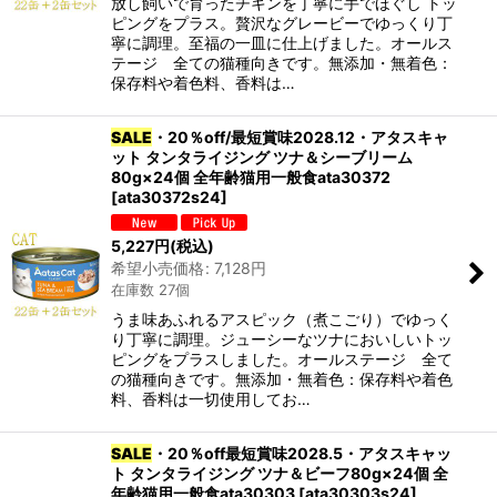
放し飼いで育ったチキンを丁寧に手でほぐし トッ
ピングをプラス。贅沢なグレービーでゆっくり丁
寧に調理。至福の一皿に仕上げました。オールス
テージ 全ての猫種向きです。無添加・無着色：
保存料や着色料、香料は…
SALE
・20％off/最短賞味2028.12・アタスキャ
ット タンタライジング ツナ＆シーブリーム
80g×24個 全年齢猫用一般食ata30372
[
ata30372s24
]
5,227
円
(税込)
希望小売価格
:
7,128
円
在庫数 27個
うま味あふれるアスピック（煮こごり）でゆっく
り丁寧に調理。ジューシーなツナにおいしいトッ
ピングをプラスしました。オールステージ 全て
の猫種向きです。無添加・無着色：保存料や着色
料、香料は一切使用してお…
SALE
・20％off最短賞味2028.5・アタスキャッ
ト タンタライジング ツナ＆ビーフ80g×24個 全
年齢猫用一般食ata30303
[
ata30303s24
]