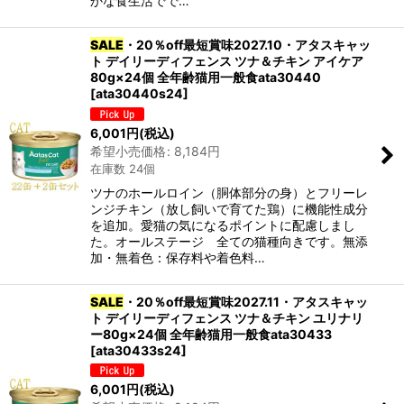
かな食生活でで…
SALE
・20％off最短賞味2027.10・アタスキャッ
ト デイリーディフェンス ツナ＆チキン アイケア
80g×24個 全年齢猫用一般食ata30440
[
ata30440s24
]
6,001
円
(税込)
希望小売価格
:
8,184
円
在庫数 24個
ツナのホールロイン（胴体部分の身）とフリーレ
ンジチキン（放し飼いで育てた鶏）に機能性成分
を追加。愛猫の気になるポイントに配慮しまし
た。オールステージ 全ての猫種向きです。無添
加・無着色：保存料や着色料…
SALE
・20％off最短賞味2027.11・アタスキャッ
ト デイリーディフェンス ツナ＆チキン ユリナリ
ー80g×24個 全年齢猫用一般食ata30433
[
ata30433s24
]
6,001
円
(税込)