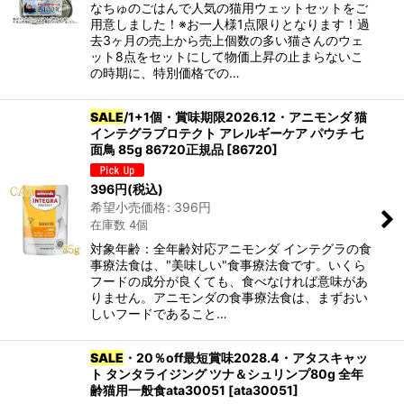
なちゅのごはんで人気の猫用ウェットセットをご
用意しました！※お一人様1点限りとなります！過
去3ヶ月の売上から売上個数の多い猫さんのウェ
カテゴリ
:
ット8点をセットにして物価上昇の止まらないこ
の時期に、特別価格での…
SALE
/1+1個・賞味期限2026.12・アニモンダ 猫
グループ
:
インテグラプロテクト アレルギーケア パウチ 七
面鳥 85g 86720正規品
[
86720
]
396
円
(税込)
絞り込む
希望小売価格
:
396
円
在庫数 4個
対象年齢：全年齢対応アニモンダ インテグラの食
事療法食は、"美味しい"食事療法食です。いくら
フードの成分が良くても、食べなければ意味があ
りません。アニモンダの食事療法食は、まずおい
しいフードであること…
SALE
・20％off最短賞味2028.4・アタスキャッ
ト タンタライジング ツナ＆シュリンプ80g 全年
齢猫用一般食ata30051
[
ata30051
]