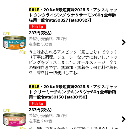
SALE
・20％off最短賞味2028.5・アタスキャッ
ト タンタライジング ツナ＆サーモン80g 全年齢
猫用一般食ata30327
[
ata30327
]
237
円
(税込)
希望小売価格
:
297
円
在庫数 332個
うま味あふれるアスピック（煮こごり）でゆっく
り丁寧に調理。ジューシーなツナにおいしいトッ
ピングをプラスしました。オールステージ 全て
の猫種向きです。無添加・無着色：保存料や着色
料、香料は一切使用してお…
SALE
・20％off最短賞味2028.5・アタスキャッ
ト クリーミーチキン チキン＆ツナ80g 全年齢猫
用一般食ata30150
[
ata30150
]
237
円
(税込)
希望小売価格
:
297
円
在庫数 240個
放し飼いで育ったチキンを丁寧に手でほぐし トッ