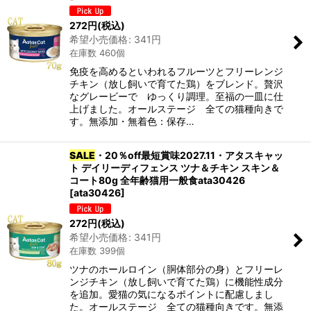
272
円
(税込)
希望小売価格
:
341
円
在庫数 460個
免疫を高めるといわれるフルーツとフリーレンジ
チキン（放し飼いで育てた鶏）をブレンド。贅沢
なグレービーで ゆっくり調理。至福の一皿に仕
上げました。オールステージ 全ての猫種向きで
す。無添加・無着色：保存…
SALE
・20％off最短賞味2027.11・アタスキャッ
ト デイリーディフェンス ツナ＆チキン スキン＆
コート80g 全年齢猫用一般食ata30426
[
ata30426
]
272
円
(税込)
希望小売価格
:
341
円
在庫数 399個
ツナのホールロイン（胴体部分の身）とフリーレ
ンジチキン（放し飼いで育てた鶏）に機能性成分
を追加。愛猫の気になるポイントに配慮しまし
た。オールステージ 全ての猫種向きです。無添