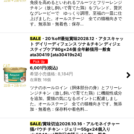
免疫を高めるといわれるフルーツとフリーレンジ
チキン（放し飼いで育てた鶏）をブレンド。贅沢
なグレービーで ゆっくり調理。至福の一皿に仕
上げました。オールステージ 全ての猫種向きで
す。無添加・無着色：保存…
SALE
・20％off最短賞味2028.12・アタスキャッ
ト デイリーディフェンス ツナ＆チキン ディジェ
スティブケア80g×24個 全年齢猫用一般食
ata30419
[
ata30419s24
]
6,001
円
(税込)
希望小売価格
:
8,184
円
在庫数 16個
ツナのホールロイン（胴体部分の身）とフリーレ
ンジチキン（放し飼いで育てた鶏）に機能性成分
を追加。愛猫の気になるポイントに配慮しまし
た。オールステージ 全ての猫種向きです。無添
加・無着色：保存料や着色料…
SALE
/賞味切迫2026.10.16・アルモネイチャー
猫パウチ チキン・ジェリー55g×24個入り