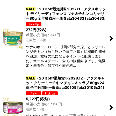
SALE
・20％off最短賞味2027.11・アタスキャッ
ト デイリーディフェンス ツナ＆チキン ユリナリ
ー80g 全年齢猫用一般食ata30433
[
ata30433
]
272
円
(税込)
希望小売価格
:
341
円
在庫数 165個
ツナのホールロイン（胴体部分の身）とフリーレ
ンジチキン（放し飼いで育てた鶏）に機能性成分
を追加。愛猫の気になるポイントに配慮しまし
た。オールステージ 全ての猫種向きです。無添
加・無着色：保存料や着色料…
SALE
・20％off/最短賞味2028.12・アタスキャ
ット クリーミーチキン チキン＆クラブ 80g×24
個 全年齢猫用一般食ata30105
[
ata30105s24
]
5,227
円
(税込)
希望小売価格
:
7,128
円
在庫数 13個
放し飼いで育ったチキンを丁寧に手でほぐし トッ