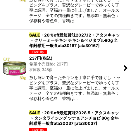
ピングをプラス。贅沢なグレービーでゆっくり丁
寧に調理。至福の一皿に仕上げました。オールス
テージ 全ての猫種向きです。無添加・無着色：
保存料や着色料、香料は…
SALE
・20％off最短賞味2027.12・アタスキャッ
ト クリーミーチキン チキン＆ベジタブル80g 全
年齢猫用一般食ata30167
[
ata30167
]
237
円
(税込)
希望小売価格
:
297
円
在庫数 346個
放し飼いで育ったチキンを丁寧に手でほぐし トッ
ピングをプラス。贅沢なグレービーでゆっくり丁
寧に調理。至福の一皿に仕上げました。オールス
テージ 全ての猫種向きです。無添加・無着色：
保存料や着色料、香料は…
SALE
・20％off最短賞味2028.5・アタスキャッ
ト タンタライジング ツナ＆アンチョビ 80g 全年
齢猫用一般食ata30037
[
ata30037
]