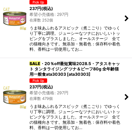
237
円
(税込)
希望小売価格
:
297
円
在庫数 252個
うま味あふれるアスピック（煮こごり）でゆっく
り丁寧に調理。ジューシーなツナにおいしいトッ
ピングをプラスしました。オールステージ 全て
の猫種向きです。無添加・無着色：保存料や着色
料、香料は一切使用してお…
SALE
・20％off最短賞味2028.5・アタスキャッ
ト タンタライジング ツナ＆ビーフ80g 全年齢猫
用一般食ata30303
[
ata30303
]
237
円
(税込)
希望小売価格
:
297
円
在庫数 479個
うま味あふれるアスピック（煮こごり）でゆっく
り丁寧に調理。ジューシーなツナにおいしいトッ
ピングをプラスしました。オールステージ 全て
の猫種向きです。無添加・無着色：保存料や着色
料、香料は一切使用してお…