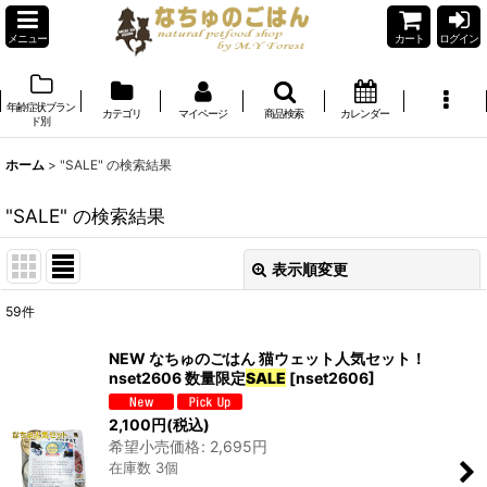
メニュー
カート
ログイン
年齢症状ブラン
カテゴリ
マイページ
商品検索
カレンダー
ド別
ホーム
>
"SALE"
の
検索結果
"SALE"
の
検索結果
表示順変更
閉じる
59
件
商品検索
:
NEW なちゅのごはん 猫ウェット人気セット！
nset2606 数量限定
SALE
[
nset2606
]
表示数
:
2,100
円
(税込)
在庫あり
希望小売価格
:
2,695
円
在庫数 3個
並び順
: