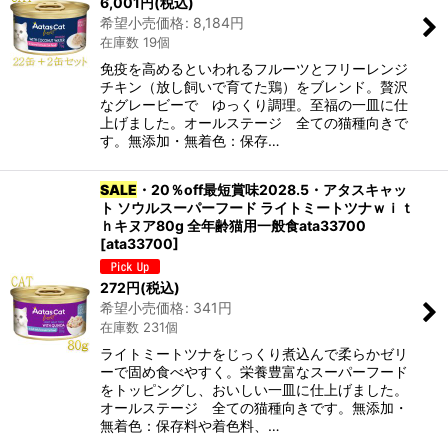
6,001
円
(税込)
希望小売価格
:
8,184
円
在庫数 19個
免疫を高めるといわれるフルーツとフリーレンジ
チキン（放し飼いで育てた鶏）をブレンド。贅沢
なグレービーで ゆっくり調理。至福の一皿に仕
上げました。オールステージ 全ての猫種向きで
す。無添加・無着色：保存…
SALE
・20％off最短賞味2028.5・アタスキャッ
ト ソウルスーパーフード ライトミートツナｗｉｔ
ｈキヌア80g 全年齢猫用一般食ata33700
[
ata33700
]
272
円
(税込)
希望小売価格
:
341
円
在庫数 231個
ライトミートツナをじっくり煮込んで柔らかゼリ
ーで固め食べやすく。栄養豊富なスーパーフード
をトッピングし、おいしい一皿に仕上げました。
オールステージ 全ての猫種向きです。無添加・
無着色：保存料や着色料、…