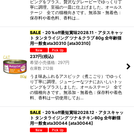
ピングをプラス。贅沢なグレービーでゆっくり丁
寧に調理。至福の一皿に仕上げました。オールス
テージ 全ての猫種向きです。無添加・無着色：
保存料や着色料、香料は…
SALE
・20％off最短賞味2028.11・アタスキャッ
ト タンタライジング ツナ＆クラブ 80g 全年齢猫
用一般食ata30310
[
ata30310
]
237
円
(税込)
希望小売価格
:
297
円
在庫数 212個
うま味あふれるアスピック（煮こごり）でゆっく
り丁寧に調理。ジューシーなツナにおいしいトッ
ピングをプラスしました。オールステージ 全て
の猫種向きです。無添加・無着色：保存料や着色
料、香料は一切使用してお…
SALE
・20％off最短賞味2028.12・アタスキャッ
ト タンタライジング ツナ＆チキン80g 全年齢猫
用一般食ata30044
[
ata30044
]