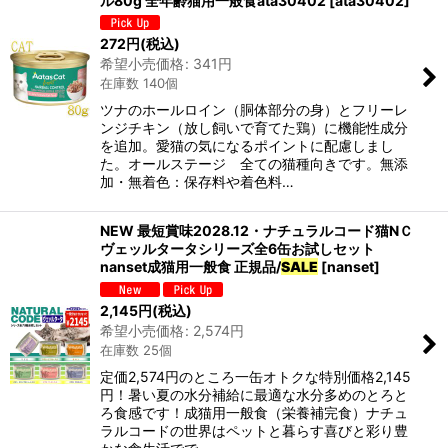
ル80g 全年齢猫用一般食ata30402
[
ata30402
]
272
円
(税込)
希望小売価格
:
341
円
在庫数 140個
ツナのホールロイン（胴体部分の身）とフリーレ
ンジチキン（放し飼いで育てた鶏）に機能性成分
を追加。愛猫の気になるポイントに配慮しまし
た。オールステージ 全ての猫種向きです。無添
加・無着色：保存料や着色料…
NEW 最短賞味2028.12・ナチュラルコード猫NＣ
ヴェッルタータシリーズ全6缶お試しセット
nanset成猫用一般食 正規品/
SALE
[
nanset
]
2,145
円
(税込)
希望小売価格
:
2,574
円
在庫数 25個
定価2,574円のところ一缶オトクな特別価格2,145
円！暑い夏の水分補給に最適な水分多めのとろと
ろ食感です！成猫用一般食（栄養補完食）ナチュ
ラルコードの世界はペットと暮らす喜びと彩り豊