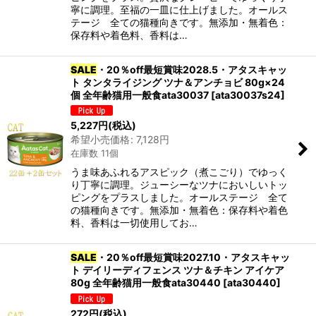
寧に調理。至福の一皿に仕上げました。オールス
テージ 全ての猫種向きです。無添加・無着色：
保存料や着色料、香料は…
SALE
・20％off最短賞味2028.5・アタスキャッ
ト タンタライジング ツナ＆アンチョビ 80g×24
個 全年齢猫用一般食ata30037
[
ata30037s24
]
5,227
円
(税込)
希望小売価格
:
7,128
円
在庫数 11個
うま味あふれるアスピック（煮こごり）でゆっく
り丁寧に調理。ジューシーなツナにおいしいトッ
ピングをプラスしました。オールステージ 全て
の猫種向きです。無添加・無着色：保存料や着色
料、香料は一切使用してお…
SALE
・20％off最短賞味2027.10・アタスキャッ
ト デイリーディフェンス ツナ＆チキン アイケア
80g 全年齢猫用一般食ata30440
[
ata30440
]
272
円
(税込)