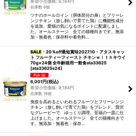
希望小売価格
:
8,184
円
在庫数 6個
ツナのホールロイン（胴体部分の身）とフリーレ
ンジチキン（放し飼いで育てた鶏）に機能性成分
を追加。愛猫の気になるポイントに配慮しまし
た。オールステージ 全ての猫種向きです。無添
加・無着色：保存料や着色料…
SALE
・20％off最短賞味2027.10・アタスキャッ
ト フルーティーフィースト チキンｗｉｔｈキウイ
70g×24個 全年齢猫用一般食ata33625
[
ata33625s24
]
6,001
円
(税込)
希望小売価格
:
8,184
円
在庫数 18個
免疫を高めるといわれるフルーツとフリーレンジ
チキン（放し飼いで育てた鶏）をブレンド。贅沢
なグレービーで ゆっくり調理。至福の一皿に仕
上げました。オールステージ 全ての猫種向きで
す。無添加・無着色：保存…