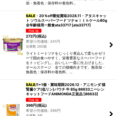
加・無着色：保存料や着色料…
SALE
・20％off最短賞味2028.11・アタスキャッ
ト ソウルスーパーフード ツナｗｉｔｈケール80g
全年齢猫用一般食ata33717
[
ata33717
]
272
円
(税込)
希望小売価格
:
341
円
在庫数 260個
ライトミートツナをじっくり煮込んで柔らかゼリ
ーで固め食べやすく。栄養豊富なスーパーフード
をトッピングし、おいしい一皿に仕上げました。
オールステージ 全ての猫種向きです。無添加・
無着色：保存料や着色料、…
SALE
/1+1個・賞味期限2026.12・アニモンダ 猫
腎臓ケア(低リン)パウチ 牛 85g 86633ニーレン
キャットフードANIMONDA正規品
[
86633
]
396
円
(税込)
希望小売価格
:
396
円
在庫数 3個