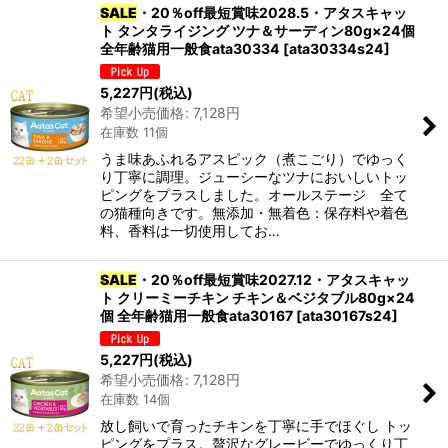
SALE
・20％off最短賞味2028.5・アタスキャッ
ト タンタライジング ツナ＆サーディン80g×24個
全年齢猫用一般食ata30334
[
ata30334s24
]
5,227
円
(税込)
希望小売価格
:
7,128
円
在庫数 11個
うま味あふれるアスピック（煮こごり）でゆっく
り丁寧に調理。ジューシーなツナにおいしいトッ
ピングをプラスしました。オールステージ 全て
の猫種向きです。無添加・無着色：保存料や着色
料、香料は一切使用してお…
SALE
・20％off最短賞味2027.12・アタスキャッ
ト クリーミーチキン チキン＆ベジタブル80g×24
個 全年齢猫用一般食ata30167
[
ata30167s24
]
5,227
円
(税込)
希望小売価格
:
7,128
円
在庫数 14個
放し飼いで育ったチキンを丁寧に手でほぐし トッ
ピングをプラス。贅沢なグレービーでゆっくり丁