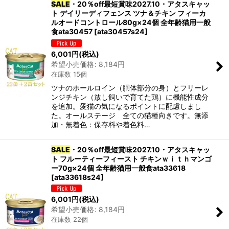
SALE
・20％off最短賞味2027.10・アタスキャッ
ト デイリーディフェンス ツナ＆チキン フィーカ
ルオードコントロール80g×24個 全年齢猫用一般
食ata30457
[
ata30457s24
]
6,001
円
(税込)
希望小売価格
:
8,184
円
在庫数 15個
ツナのホールロイン（胴体部分の身）とフリーレ
ンジチキン（放し飼いで育てた鶏）に機能性成分
を追加。愛猫の気になるポイントに配慮しまし
た。オールステージ 全ての猫種向きです。無添
加・無着色：保存料や着色料…
SALE
・20％off最短賞味2027.10・アタスキャッ
ト フルーティーフィースト チキンｗｉｔｈマンゴ
ー70g×24個 全年齢猫用一般食ata33618
[
ata33618s24
]
6,001
円
(税込)
希望小売価格
:
8,184
円
在庫数 22個