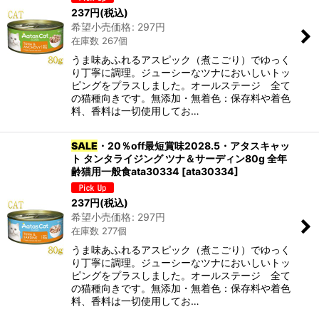
237
円
(税込)
希望小売価格
:
297
円
在庫数 267個
うま味あふれるアスピック（煮こごり）でゆっく
り丁寧に調理。ジューシーなツナにおいしいトッ
ピングをプラスしました。オールステージ 全て
の猫種向きです。無添加・無着色：保存料や着色
料、香料は一切使用してお…
SALE
・20％off最短賞味2028.5・アタスキャッ
ト タンタライジング ツナ＆サーディン80g 全年
齢猫用一般食ata30334
[
ata30334
]
237
円
(税込)
希望小売価格
:
297
円
在庫数 277個
うま味あふれるアスピック（煮こごり）でゆっく
り丁寧に調理。ジューシーなツナにおいしいトッ
ピングをプラスしました。オールステージ 全て
の猫種向きです。無添加・無着色：保存料や着色
料、香料は一切使用してお…