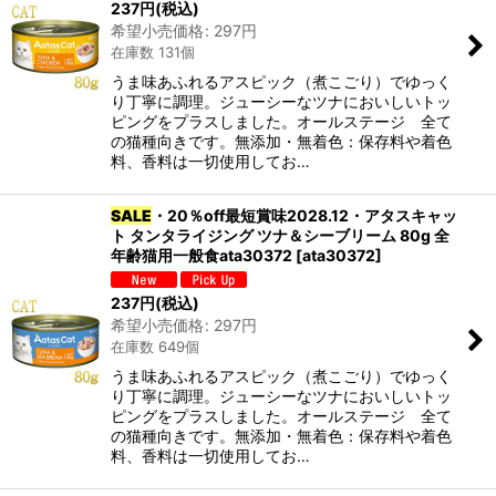
237
円
(税込)
希望小売価格
:
297
円
在庫数 131個
うま味あふれるアスピック（煮こごり）でゆっく
り丁寧に調理。ジューシーなツナにおいしいトッ
ピングをプラスしました。オールステージ 全て
の猫種向きです。無添加・無着色：保存料や着色
料、香料は一切使用してお…
SALE
・20％off最短賞味2028.12・アタスキャッ
ト タンタライジング ツナ＆シーブリーム 80g 全
年齢猫用一般食ata30372
[
ata30372
]
237
円
(税込)
希望小売価格
:
297
円
在庫数 649個
うま味あふれるアスピック（煮こごり）でゆっく
り丁寧に調理。ジューシーなツナにおいしいトッ
ピングをプラスしました。オールステージ 全て
の猫種向きです。無添加・無着色：保存料や着色
料、香料は一切使用してお…