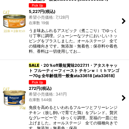
5,227
円
(税込)
希望小売価格
:
7,128
円
在庫数 19個
うま味あふれるアスピック（煮こごり）でゆっく
り丁寧に調理。ジューシーなツナにおいしいトッ
ピングをプラスしました。オールステージ 全て
の猫種向きです。無添加・無着色：保存料や着色
料、香料は一切使用してお…
SALE
・20％off最短賞味2027.11・アタスキャッ
ト フルーティーフィースト チキンｗｉｔｈマンゴ
ー70g 全年齢猫用一般食ata33618
[
ata33618
]
272
円
(税込)
希望小売価格
:
341
円
在庫数 544個
免疫を高めるといわれるフルーツとフリーレンジ
チキン（放し飼いで育てた鶏）をブレンド。贅沢
なグレービーで ゆっくり調理。至福の一皿に仕
上げました。オールステージ 全ての猫種向きで
す。無添加・無着色：保存…