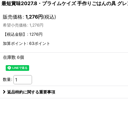
最短賞味2027.8・プライムケイズ 手作りごはんの具 グレンラム
販売価格
:
1,276
円
(税込)
希望小売価格
:
1,276
円
【税込金額】
:
1276円
加算ポイント: 63ポイント
在庫数 6個
数量
:
返品特約に関する重要事項