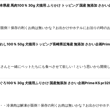
 馬肉100％ 30g 犬猫用 ふりかけ トッピング 国産 無添加 さかい企画 Pr
が面倒！保存の利くお肉は無いかな？お出かけやホテルにお泊りの時の
100％ 50g 犬猫用トッピング長崎県近海産 無添加 さかい企画Prime K
さんと一緒にペットたちにも食べさせて欲しい！という思いから開発し
100％ 30g 犬猫用ふりかけ 国産無添加 さかい企画Prime KS pr32
な・・・冷凍肉は解凍が面倒！保存の利くお肉は無いかな？お出かけやホ