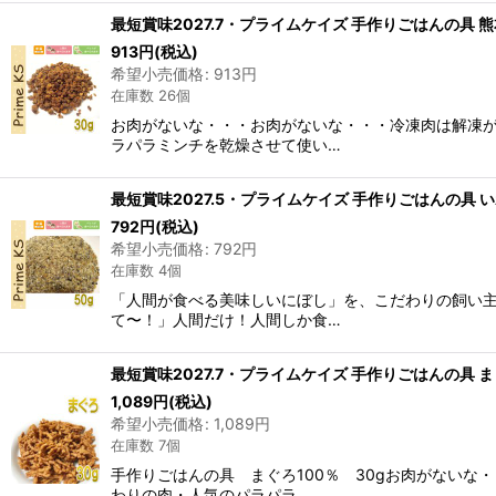
最短賞味2027.7・プライムケイズ 手作りごはんの具 熊本県産
913
円
(税込)
希望小売価格
:
913
円
在庫数 26個
お肉がないな・・・お肉がないな・・・冷凍肉は解凍
ラパラミンチを乾燥させて使い…
最短賞味2027.5・プライムケイズ 手作りごはんの具 いわし
792
円
(税込)
希望小売価格
:
792
円
在庫数 4個
「人間が食べる美味しいにぼし」を、こだわりの飼い主
て〜！」人間だけ！人間しか食…
最短賞味2027.7・プライムケイズ 手作りごはんの具 まぐろ
1,089
円
(税込)
希望小売価格
:
1,089
円
在庫数 7個
手作りごはんの具 まぐろ100％ 30gお肉がない
わりの肉・人気のパラパラ…