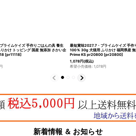
5・プライムケイズ 手作りごはんの具 養生
最短賞味2027.7・プライムケイズ 手作
 ふりかけ トッピング 国産 無添加 さかい企
100％ 30g 犬猫用 ふりかけ 福岡県産
18
[
pr11118
]
Prime KS pr20800
[
pr20800
]
1,078
円
(税込)
円
希望小売価格
:
1,078
円
新着情報 ＆ お知らせ