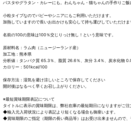
パスタやグラタン・カレーにも。わんちゃん・猫ちゃんの手作りご飯
小粒タイプなのでパピーやシニアにもご利用いただけます。
加熱していますので長いお出かけも安心して持ち運びしていただけま
名前の100の意味は100％交じりっけ無し！という意味です。
原材料名：ラム肉（ニュージーランド産）
加工地：熊本県
分析値：タンパク質 65.3％、脂質 26.6％、灰分 3.4％、炭水化物 0.
カロリー：501kcal/100
保存方法：湿気を避け涼しいところで保存してください
開封後はなるべく早くお召し上がりください。
※最短賞味期限表記について
タイトルに表示の賞味期限は、弊社在庫の最短期日になりますがご注
◆輸入元入荷状況により表記より短くなる場合も御座います。
◆賞味期限のご指定（期限の長い商品等）はお受け出来ませんので、