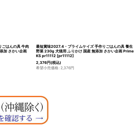
りごはんの具 牛肉
最短賞味2027.4・プライムケイズ 手作りごはんの具 養生
 無添加 さかい企画
野菜 230g 犬猫用 ふりかけ 国産 無添加 さかい企画 Prime
KS pr11112
[
pr11112
]
2,376
円
(税込)
希望小売価格
:
2,376
円