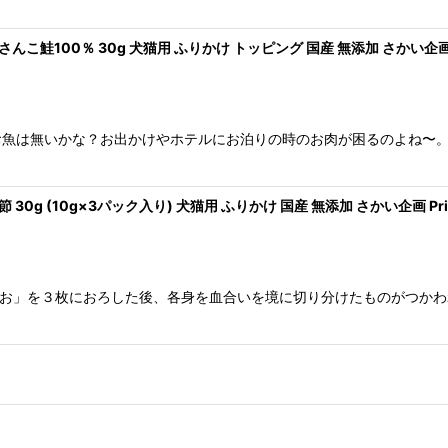
鮭100％ 30g 犬猫用 ふりかけ トッピング 国産 無添加 さかい企画 Pri
お魚は無いかな？お出かけやホテルにお泊りの時のお肉が困るのよね〜
g (10g×3パック入り) 犬猫用 ふりかけ 国産 無添加 さかい企画 Prime
かつお」を３枚におろした後、各身を血合いを境に切り分けたものがつか