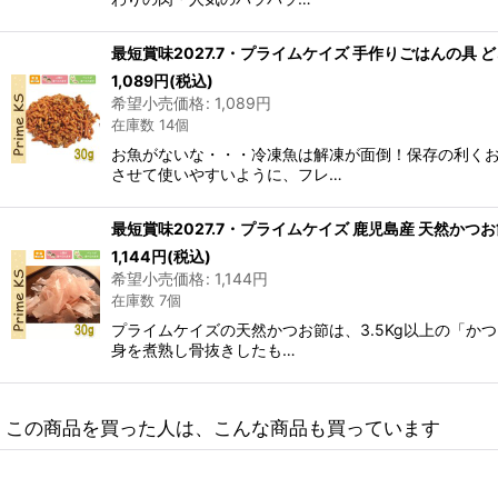
最短賞味2027.7・プライムケイズ 手作りごはんの具 どさんこ
1,089
円
(税込)
希望小売価格
:
1,089
円
在庫数 14個
お魚がないな・・・冷凍魚は解凍が面倒！保存の利く
させて使いやすいように、フレ…
最短賞味2027.7・プライムケイズ 鹿児島産 天然かつお節 30
1,144
円
(税込)
希望小売価格
:
1,144
円
在庫数 7個
プライムケイズの天然かつお節は、3.5Kg以上の「
身を煮熟し骨抜きしたも…
この商品を買った人は、こんな商品も買っています