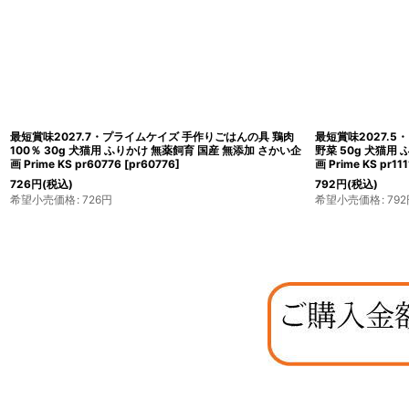
最短賞味2027.7・プライムケイズ 手作りごはんの具 鶏肉
最短賞味2027.
100％ 30g 犬猫用 ふりかけ 無薬飼育 国産 無添加 さかい企
野菜 50g 犬猫用
画 Prime KS pr60776
[
pr60776
]
画 Prime KS pr111
726
円
(税込)
792
円
(税込)
希望小売価格
:
726
円
希望小売価格
:
792