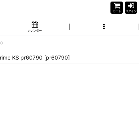
カート
ログイン
カレンダー
0
 KS pr60790
[
pr60790
]