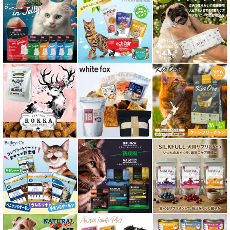
肥満ケア対応 フード for CAT
泌尿器ケア対応 フード for CAT
胃腸ケア対応 フード for CAT
口腔内・喉ケア対応商品 猫用
食欲サポート対応キャットフード
肝臓ケア対応キャットフード
免疫サポート 猫用