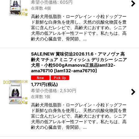
希望小売価格
:
605
円
在庫数 4個
高齢犬用低脂肪・ローグレイン・小粒ドッグフー
ド新鮮な白身魚を使用し、天然の抗酸化物質を豊
富に含んだレシピで、高齢犬におすすめ。シニア
犬用の低アレルギー性フードです。私たちは、高
齢犬の心臓血管、骨関節、…
SALE/NEW 賞味切迫2026.11.6・アマノヴァ 高
齢犬 マチュア ミニ フィッシュ デリカシー シニア
犬用・小粒500gAmanova正規品lam132-
ama76710
[
lam132-ama76710
]
1,771
円
(税込)
希望小売価格
:
2,530
円
在庫数 1個
高齢犬用低脂肪・ローグレイン・小粒ドッグフー
ド新鮮な白身魚を使用し、天然の抗酸化物質を豊
富に含んだレシピで、高齢犬におすすめ。シニア
犬用の低アレルギー性フードです。私たちは、高
齢犬の心臓血管、骨関節、…