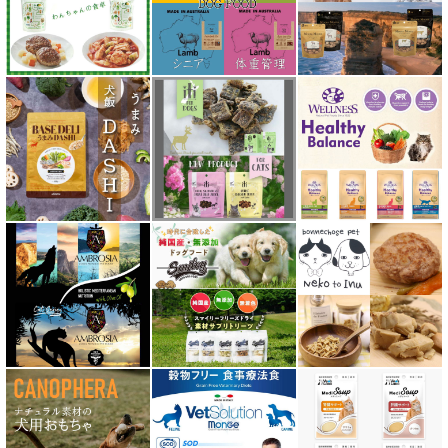
ソウルメイト SoulMate
ソリッドゴールド Solid Gold
ディアブロ（Deer Blow）
テラカニス TerraCanis
テラフェリス TerraFelis
テラカニス ハーバルヒーローズ
トライバル TRIBAL
ナチュラルコード NATURAL CODE
ナチュラルハーベスト Natural Harvest
Nanki Japan ナンキジャパン