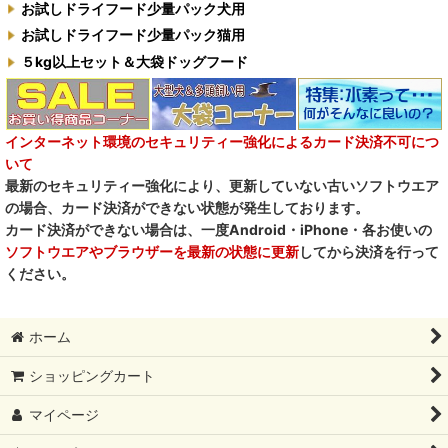
自然流
お試しドライフード少量パック犬用
お試しドライフード少量パック猫用
M.Y Forest推奨品
５kg以上セット＆大袋ドッグフード
フォルツァ10犬キャンペーン
一口笑 Ikkosho
インターネット環境のセキュリティー強化によるカード決済不可につ
いて
デイリーディライト DAILY DELIGHT
最新のセキュリティー強化により、更新していない古いソフトウエア
の場合、カード決済ができない状態が発生しております。
RENA DOG レナドッグ
カード決済ができない場合は、一度Android・iPhone・各お使いの
ソフトウエアやブラウザーを最新の状態に更新
してから決済を行って
PetO’CERA ペットセラ
ください。
ホーム
ショッピングカート
マイページ