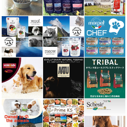
ビィ・ナチュラル be-NatuRal
ヒマラヤ ドッグ チーズ チュウ
ファープラスト 歯みがきガム
フィッシュ4 ペットフード正規品
フィールドエイト
フォルツァ10 FORZA10
プライムケイズ さかい企画
ブリスミックス BLISMIX
プレスティージ PRESTIGE
プロデン ProDen
ベイリーコー Bailey+Co