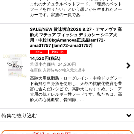
まれのナチュラルペットフード。『理想のペット
フードを作りたい』という想いから生まれたメー
カーです。家族の一員であ…
SALE/NEW 賞味切迫2026.9.27・アマノヴァ 高
齢犬 マチュア フィッシュ デリカシー シニア犬
用・中粒10kgAmanova正規品lam172-
ama31757
[
lam172-ama31757
]
14,520
円
(税込)
希望小売価格
:
24,200
円
在庫数 入荷待ちor輸入元欠品中
高齢犬用低脂肪・ローグレイン・中粒ドッグフー
ド新鮮な白身魚を使用し、天然の抗酸化物質を豊
富に含んだレシピで、高齢犬におすすめ。シニア
犬用の低アレルギー性フードです。私たちは、高
齢犬の心臓血管、骨関節、…
特集で絞り込む
なちゅのオリジナルセット