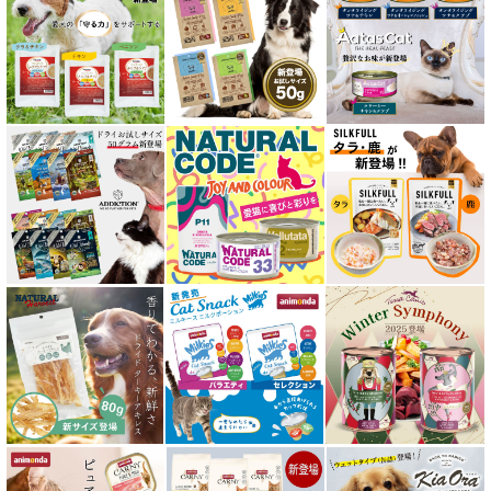
低脂肪 ドライフード for CAT
水分補給用ウェットフード for CAT
特集 穀物不使用 キャットフード（ドライ）
エアドライ キャットフード
フリーズドライ キャットフード
おやつ全アイテム
素材そのまま
アイファクトリーおやつ