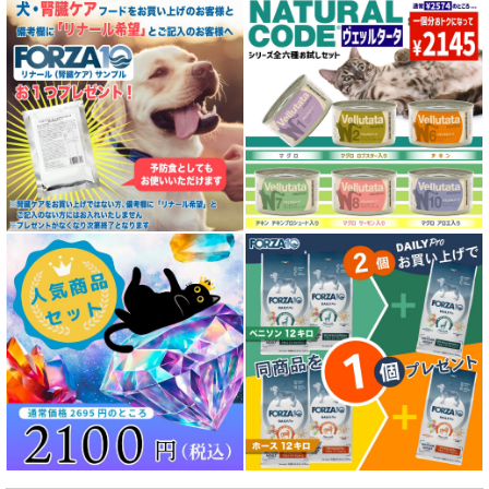
特殊製法のキャットフード
全年齢対応 フード for DOG
パピー用 フード for DOG
成犬用 フード for DOG
シニア犬用フード for DOG
食物アレルギー対応 ドッグフード
腎臓ケア対応ドッグフード
関節サポート対応 フード for DOG