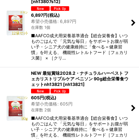
[
nh13807s12
]
6,897
円
(税込)
希望小売価格
:
6,897
円
在庫数 1個
■AAFCO成犬用栄養基準適合【総合栄養食】いつ
ものごはんで 「元気な毎日」をサポートお腹が弱
い子・シニア犬の健康維持に「食べる＝健康習
慣」を叶える、 機能性レトルトフード［フェカリ
ス菌］ × ［クリ…
NEW 最短賞味2028.2・ナチュラルハーベスト フ
ェカリストリプルケア ベニソン 90g総合栄養食ウ
ェットnh13821
[
nh13821
]
605
円
(税込)
希望小売価格
:
605
円
在庫数 2個
■AAFCO成犬用栄養基準適合【総合栄養食】いつ
ものごはんで 「元気な毎日」をサポートお腹が弱
い子・シニア犬の健康維持に「食べる＝健康習
慣」を叶える、 機能性レトルトフード［フェカリ