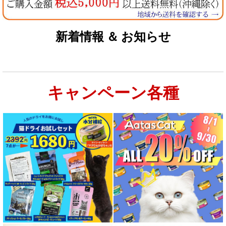
お試しドライフード少量パック犬用
新着情報 ＆ お知らせ
お試しドライフード少量パック猫用
キャンペーン各種
特集：大型犬＆多頭飼い用：セット＆大袋ドッグフード
特集 グリーントライプ（第４胃）とは
特集 フリーズドライ
特集 エアドライフード
特殊製法のドッグフード