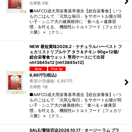
在庫数 8個
■AAFCO成犬用栄養基準適合【総合栄養食】いつ
ものごはんで 「元気な毎日」をサポートお腹が弱
い子・シニア犬の健康維持に「食べる＝健康習
慣」を叶える、 機能性レトルトフード［フェカリ
ス菌］ × ［クリ…
NEW 最短賞味2028.2・ナチュラルハーベスト フ
ェカリストリプルケア タラ＆チキン 90g×12個/
総合栄養食ウェット 専用ケースにて出荷
nh13845s12
[
nh13845s12
]
6,897
円
(税込)
希望小売価格
:
6,897
円
在庫数 1個
■AAFCO成犬用栄養基準適合【総合栄養食】いつ
ものごはんで 「元気な毎日」をサポートお腹が弱
い子・シニア犬の健康維持に「食べる＝健康習
慣」を叶える、 機能性レトルトフード［フェカリ
ス菌］ × ［クリ…
SALE/賞味切迫2026.10.17・オージー ラム プラ