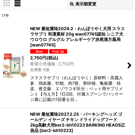
表示順変更
閉じる
17
件
表示数
:
NEW 最短賞味2029.2・わんぽうやく犬用 スラス
ラサプリ 和漢素材 20g wan07745認知 シニア犬
在庫あり
ウロウロ グルグル アレルギーケア赤尾漢方薬局
[
wan07745
]
並び順
:
2,750
円
(税込)
希望小売価格
:
2,750
円
絞り込む
在庫数 5個
スラスラサプリ（わんぽうやく）原材料：高麗人
参、鶏血藤、牡蛎、肉?蓉、骨砕補、亀板膠、桂
皮、夜交藤、エゾウコギ区分：ペット用サプリメ
ント【与え方】1日2回、付属スプーンでパッケー
ジ裏に記載の1回量を目…
NEW 最短賞味2027.2.25・バーキングヘッズ ゴ
ールデン イヤーズ チキン ドライドッグフード
2kg高齢犬用bsr2-bh10223 BARKING HEADS正
規品
[
bsr2-bh10223
]