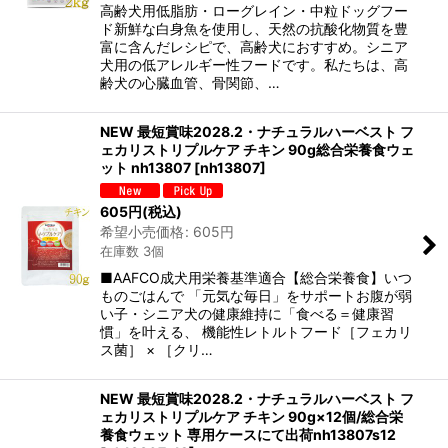
高齢犬用低脂肪・ローグレイン・中粒ドッグフー
ド新鮮な白身魚を使用し、天然の抗酸化物質を豊
富に含んだレシピで、高齢犬におすすめ。シニア
犬用の低アレルギー性フードです。私たちは、高
齢犬の心臓血管、骨関節、…
NEW 最短賞味2028.2・ナチュラルハーベスト フ
ェカリストリプルケア チキン 90g総合栄養食ウェ
ット nh13807
[
nh13807
]
605
円
(税込)
希望小売価格
:
605
円
在庫数 3個
■AAFCO成犬用栄養基準適合【総合栄養食】いつ
ものごはんで 「元気な毎日」をサポートお腹が弱
い子・シニア犬の健康維持に「食べる＝健康習
慣」を叶える、 機能性レトルトフード［フェカリ
ス菌］ × ［クリ…
NEW 最短賞味2028.2・ナチュラルハーベスト フ
ェカリストリプルケア チキン 90g×12個/総合栄
養食ウェット 専用ケースにて出荷nh13807s12