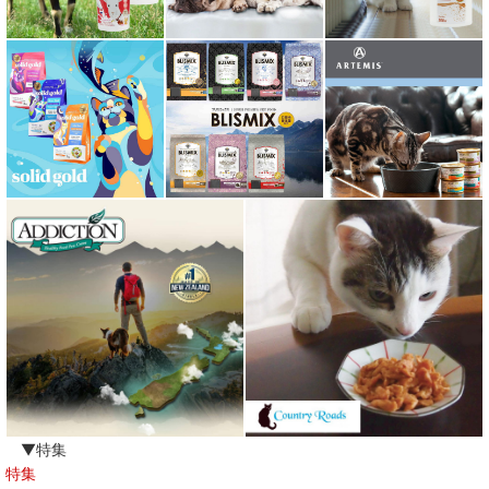
ムーラムーラ Moora Moora
ルイトモ RUITOMO
ロザイボトル
ロッカ ROKKA
ワイルドランド Wildes Land
わんぽうやく
ワフ WOOF
ナチュラル重曹 アイテム合同会社
水素シリーズ
臭わない袋BOS
▼特集
特集