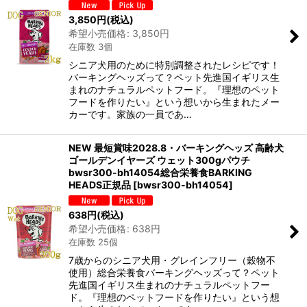
3,850
円
(税込)
希望小売価格
:
3,850
円
在庫数 3個
シニア犬用のために特別調整されたレシピです！
バーキングヘッズって？ペット先進国イギリス生
まれのナチュラルペットフード。『理想のペット
フードを作りたい』という想いから生まれたメー
カーです。家族の一員であ…
NEW 最短賞味2028.8・バーキングヘッズ 高齢犬
ゴールデンイヤーズ ウェット300gパウチ
bwsr300-bh14054総合栄養食BARKING
HEADS正規品
[
bwsr300-bh14054
]
638
円
(税込)
希望小売価格
:
638
円
在庫数 25個
7歳からのシニア犬用・グレインフリー（穀物不
使用）総合栄養食バーキングヘッズって？ペット
先進国イギリス生まれのナチュラルペットフー
ド。『理想のペットフードを作りたい』という想