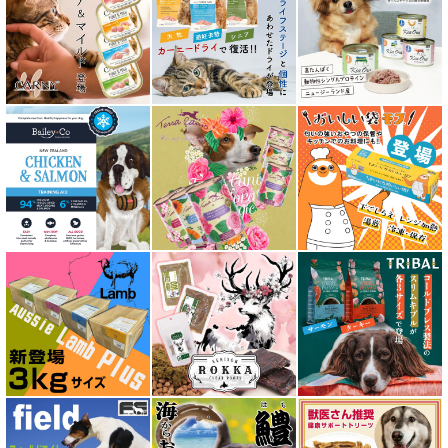
アタスキャット Aatas Cat
アディクション Addiction
アニモンダ ANIMONDA
アマノヴァ Amanova
アルモネイチャー almo nature
アンブロシア AMBROSIA
アートゥー AATU
アーテミス ARTEMIS
イティ iti
ウェルネス ヘルシーバランス