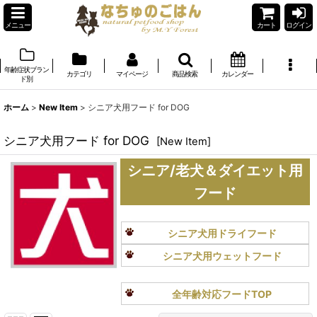
メニュー
カート
ログイン
年齢症状ブラン
カテゴリ
マイページ
商品検索
カレンダー
ド別
ホーム
>
New Item
>
シニア犬用フード for DOG
シニア犬用フード for DOG
[
New Item
]
シニア/老犬＆ダイエット用
フード
シニア犬用ドライフード
シニア犬用ウェットフード
全年齢対応フードTOP