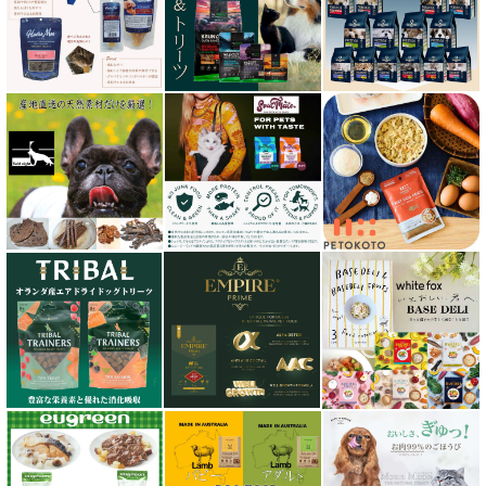
ケリーアンドコー Kelly＆Co’s
サンデーペッツ Sunday Pets
サンユー研究所
シェフ SHEF
シグネチャー７（Signature7）正規輸入品
シシア Schesir
獣医さん推奨シリーズ
シルクフル SILKFULL
ジーランディア Zealandia
スマイリー Smiley