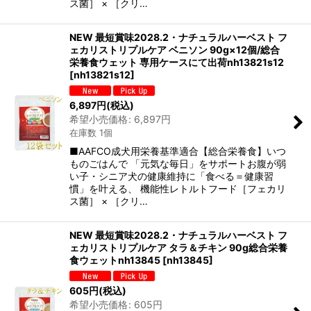
ス菌］ × ［クリ…
NEW 最短賞味2028.2・ナチュラルハーベスト フ
ェカリストリプルケア ベニソン 90g×12個/総合
栄養食ウェット 専用ケースにて出荷nh13821s12
[
nh13821s12
]
6,897
円
(税込)
希望小売価格
:
6,897
円
在庫数 1個
■AAFCO成犬用栄養基準適合【総合栄養食】いつ
ものごはんで 「元気な毎日」をサポートお腹が弱
い子・シニア犬の健康維持に「食べる＝健康習
慣」を叶える、 機能性レトルトフード［フェカリ
ス菌］ × ［クリ…
NEW 最短賞味2028.2・ナチュラルハーベスト フ
ェカリストリプルケア タラ＆チキン 90g総合栄養
食ウェットnh13845
[
nh13845
]
605
円
(税込)
希望小売価格
:
605
円