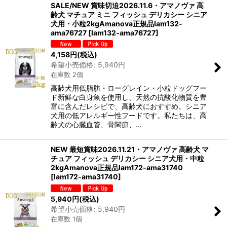
SALE/NEW 賞味切迫2026.11.6・アマノヴァ 高
齢犬 マチュア ミニ フィッシュ デリカシー シニア
犬用・小粒2kgAmanova正規品lam132-
ama76727
[
lam132-ama76727
]
4,158
円
(税込)
希望小売価格
:
5,940
円
在庫数 2個
高齢犬用低脂肪・ローグレイン・小粒ドッグフー
ド新鮮な白身魚を使用し、天然の抗酸化物質を豊
富に含んだレシピで、高齢犬におすすめ。シニア
犬用の低アレルギー性フードです。私たちは、高
齢犬の心臓血管、骨関節、…
NEW 最短賞味2026.11.21・アマノヴァ 高齢犬 マ
チュア フィッシュ デリカシー シニア犬用・中粒
2kgAmanova正規品lam172-ama31740
[
lam172-ama31740
]
5,940
円
(税込)
希望小売価格
:
5,940
円
在庫数 1個