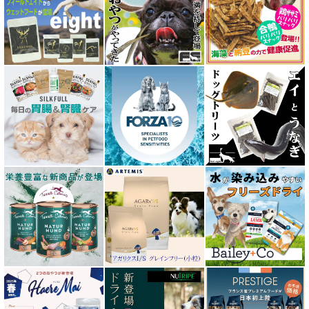
ウルフブラット WOLFSBLUT
エーワン AWAN DOG FOOD
エーにゃん Anyan 猫用おやつ
エクイリブリア EQUILIBRIA
エンパイア EMPIRE
オージー ラム プラス Aussie Lamb Plus
カントリーロード Country Roads
キアオラ kiaora
キャノフィラ
グリーンフィッシュ GreenFish