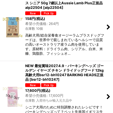
ス シニア 50g 7歳以上Aussie Lamb Plus正規品
alp22504
[
alp22504
]
158
円
(税込)
希望小売価格
:
264
円
在庫数 10個
高齢犬用/総合栄養食オージーラムプラスドッグフ
ードは、世界中で親しまれているヘルシーで品質
の高いオーストラリア産ラム肉を使用していま
す。原材料：ドライラム肉、シリアル、白米、米
糠、鶏脂肪、フィッシュオ…
NEW 最短賞味2027.4.9・バーキングヘッズ ゴー
ルデン イヤーズ チキン ドライドッグフード 12kg
高齢犬用bsr12-bh10247 BARKING HEADS正規
品
[
bsr12-bh10247
]
17,600
円
(税込)
希望小売価格
:
17,600
円
在庫数 入荷待ちor輸入元欠品中
シニア犬用のために特別調整されたレシピです！
バーキングヘッズって？ペット先進国イギリス生