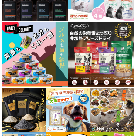
皮膚・被毛ケア対応 フード for DOG
低脂肪 ドライフード for DOG
特集 ドッグフードの涙やけ対策
特集 穀物不使用 ドッグフード（ドライ）
フリーズドライ ドッグフード
エアドライ ドッグフード
愛猫用ウェット300円以下コーナー
全年齢対応 フード for CAT