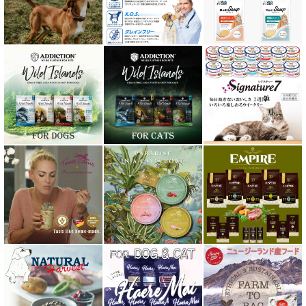
ニュートライプ NUTRIPE
ｐＨ バランス キャット ウォーター
ネイチャーベット NaturVet
バーキングヘッズ BARKING HEADS
ハーロウブレンド Harlow Blend
バイオトロール・バイオフレッシュ Byotrol
バリアサプリ
Haere Mai ハレマエ
阪急ハロードッグ
プロバイオデンタルPet