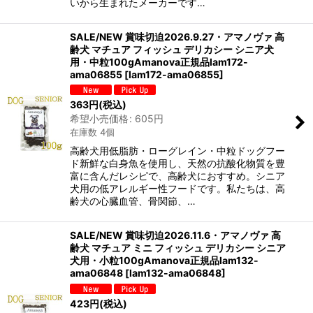
いから生まれたメーカーです…
SALE/NEW 賞味切迫2026.9.27・アマノヴァ 高
齢犬 マチュア フィッシュ デリカシー シニア犬
用・中粒100gAmanova正規品lam172-
ama06855
[
lam172-ama06855
]
363
円
(税込)
希望小売価格
:
605
円
在庫数 4個
高齢犬用低脂肪・ローグレイン・中粒ドッグフー
ド新鮮な白身魚を使用し、天然の抗酸化物質を豊
富に含んだレシピで、高齢犬におすすめ。シニア
犬用の低アレルギー性フードです。私たちは、高
齢犬の心臓血管、骨関節、…
SALE/NEW 賞味切迫2026.11.6・アマノヴァ 高
齢犬 マチュア ミニ フィッシュ デリカシー シニア
犬用・小粒100gAmanova正規品lam132-
ama06848
[
lam132-ama06848
]
423
円
(税込)