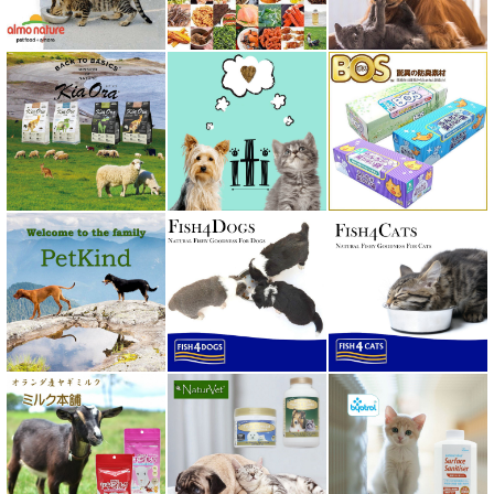
ベッツソリューション VetSolution
ベッツラボ Vets Labo
ペットカインド PetKind
ペトコト PETOKOTO
ホワイトフォックス
ボンショーズペット bonnechose pet
ママクック
ミャウ MEOW
ミャオイングヘッズ MEOWING HEADS
ミルク本舗