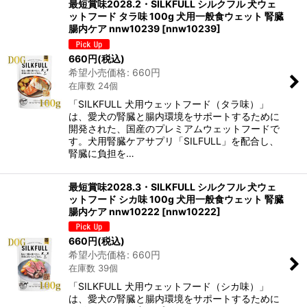
最短賞味2028.2・SILKFULL シルクフル 犬ウェ
ットフード タラ味 100g 犬用一般食ウェット 腎臓
腸内ケア nnw10239
[
nnw10239
]
660
円
(税込)
希望小売価格
:
660
円
在庫数 24個
「SILKFULL 犬用ウェットフード（タラ味）」
は、愛犬の腎臓と腸内環境をサポートするために
開発された、国産のプレミアムウェットフードで
す。犬用腎臓ケアサプリ「SILFULL」を配合し、
腎臓に負担を…
最短賞味2028.3・SILKFULL シルクフル 犬ウェ
ットフード シカ味 100g 犬用一般食ウェット 腎臓
腸内ケア nnw10222
[
nnw10222
]
660
円
(税込)
希望小売価格
:
660
円
在庫数 39個
「SILKFULL 犬用ウェットフード（シカ味）」
は、愛犬の腎臓と腸内環境をサポートするために