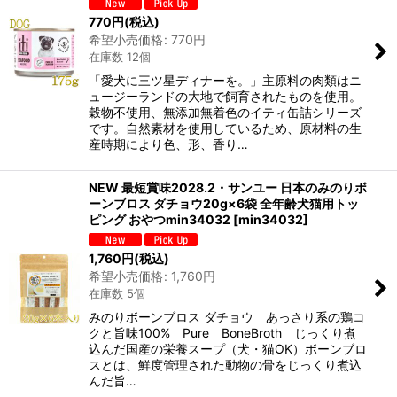
770
円
(税込)
希望小売価格
:
770
円
在庫数 12個
「愛犬に三ツ星ディナーを。」主原料の肉類はニ
ュージーランドの大地で飼育されたものを使用。
穀物不使用、無添加無着色のイティ缶詰シリーズ
です。自然素材を使用しているため、原材料の生
産時期により色、形、香り…
NEW 最短賞味2028.2・サンユー 日本のみのりボ
ーンブロス ダチョウ20g×6袋 全年齢犬猫用トッ
ピング おやつmin34032
[
min34032
]
1,760
円
(税込)
希望小売価格
:
1,760
円
在庫数 5個
みのりボーンブロス ダチョウ あっさり系の鶏コ
クと旨味100% Pure BoneBroth じっくり煮
込んだ国産の栄養スープ（犬・猫OK）ボーンブロ
スとは、鮮度管理された動物の骨をじっくり煮込
んだ旨…