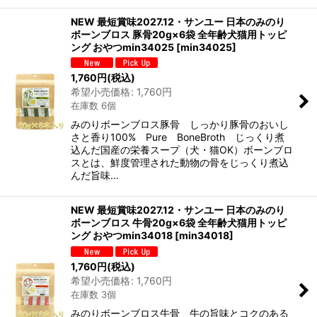
NEW 最短賞味2027.12・サンユー 日本のみのり
ボーンブロス 豚骨20g×6袋 全年齢犬猫用トッピ
ング おやつmin34025
[
min34025
]
1,760
円
(税込)
希望小売価格
:
1,760
円
在庫数 6個
みのりボーンブロス豚骨 しっかり豚骨のおいし
さと香り100% Pure BoneBroth じっくり煮
込んだ国産の栄養スープ（犬・猫OK）ボーンブロ
スとは、鮮度管理された動物の骨をじっくり煮込
んだ旨味…
NEW 最短賞味2027.12・サンユー 日本のみのり
ボーンブロス 牛骨20g×6袋 全年齢犬猫用トッピ
ング おやつmin34018
[
min34018
]
1,760
円
(税込)
希望小売価格
:
1,760
円
在庫数 3個
みのりボーンブロス牛骨 牛の旨味とコクのある