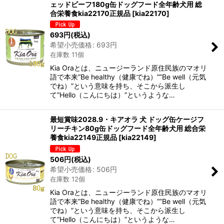
ェッドビーフ180g缶ドッグフード全年齢犬用 総
合栄養食kia22170正規品
[
kia22170
]
693
円
(税込)
希望小売価格
:
693
円
在庫数 11個
Kia Oraとは、ニュージーランド原住民族のマオリ
語で本来”Be healthy（健康でね）””Be well（元気
でね）”という意味を持ち、そこから派生し
て”Hello（こんにちは）”というような…
最短賞味2028.9・キアオラ 犬 ドッグ缶ケージフ
リーチキン80g缶ドッグフード全年齢犬用 総合栄
養食kia22149正規品
[
kia22149
]
506
円
(税込)
希望小売価格
:
506
円
在庫数 12個
Kia Oraとは、ニュージーランド原住民族のマオリ
語で本来”Be healthy（健康でね）””Be well（元気
でね）”という意味を持ち、そこから派生し
て”Hello（こんにちは）”というような…