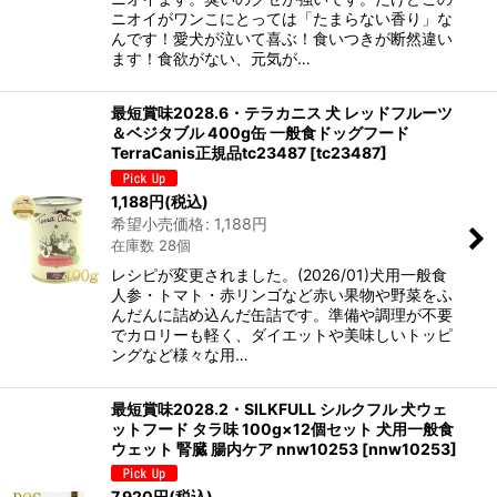
ニオイがワンこにとっては「たまらない香り」な
んです！愛犬が泣いて喜ぶ！食いつきが断然違い
ます！食欲がない、元気が…
最短賞味2028.6・テラカニス 犬 レッドフルーツ
＆ベジタブル 400g缶 一般食ドッグフード
TerraCanis正規品tc23487
[
tc23487
]
1,188
円
(税込)
希望小売価格
:
1,188
円
在庫数 28個
レシピが変更されました。(2026/01)犬用一般食
人参・トマト・赤リンゴなど赤い果物や野菜をふ
んだんに詰め込んだ缶詰です。準備や調理が不要
でカロリーも軽く、ダイエットや美味しいトッピ
ングなど様々な用…
最短賞味2028.2・SILKFULL シルクフル 犬ウェ
ットフード タラ味 100g×12個セット 犬用一般食
ウェット 腎臓 腸内ケア nnw10253
[
nnw10253
]
7,920
円
(税込)