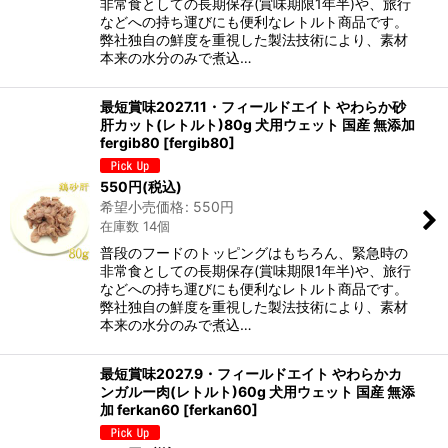
非常食としての長期保存(賞味期限1年半)や、旅行
などへの持ち運びにも便利なレトルト商品です。
弊社独自の鮮度を重視した製法技術により、素材
本来の水分のみで煮込…
最短賞味2027.11・フィールドエイト やわらか砂
肝カット(レトルト)80g 犬用ウェット 国産 無添加
fergib80
[
fergib80
]
550
円
(税込)
希望小売価格
:
550
円
在庫数 14個
普段のフードのトッピングはもちろん、緊急時の
非常食としての長期保存(賞味期限1年半)や、旅行
などへの持ち運びにも便利なレトルト商品です。
弊社独自の鮮度を重視した製法技術により、素材
本来の水分のみで煮込…
最短賞味2027.9・フィールドエイト やわらかカ
ンガルー肉(レトルト)60g 犬用ウェット 国産 無添
加 ferkan60
[
ferkan60
]