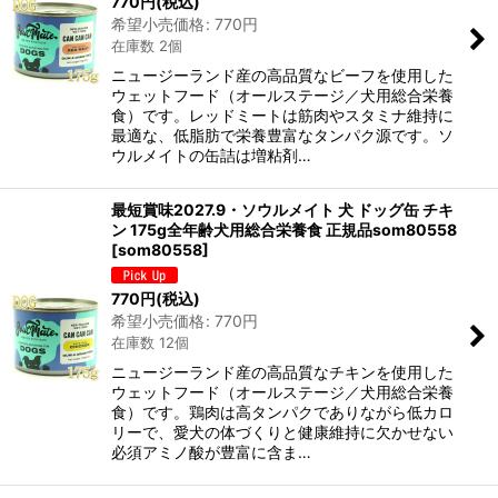
770
円
(税込)
希望小売価格
:
770
円
在庫数 2個
ニュージーランド産の高品質なビーフを使用した
ウェットフード（オールステージ／犬用総合栄養
食）です。レッドミートは筋肉やスタミナ維持に
最適な、低脂肪で栄養豊富なタンパク源です。ソ
ウルメイトの缶詰は増粘剤…
最短賞味2027.9・ソウルメイト 犬 ドッグ缶 チキ
ン 175g全年齢犬用総合栄養食 正規品som80558
[
som80558
]
770
円
(税込)
希望小売価格
:
770
円
在庫数 12個
ニュージーランド産の高品質なチキンを使用した
ウェットフード（オールステージ／犬用総合栄養
食）です。鶏肉は高タンパクでありながら低カロ
リーで、愛犬の体づくりと健康維持に欠かせない
必須アミノ酸が豊富に含ま…