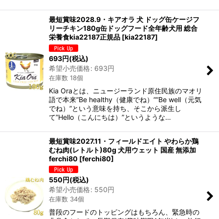
最短賞味2028.9・キアオラ 犬 ドッグ缶ケージフ
リーチキン180g缶ドッグフード全年齢犬用 総合
栄養食kia22187正規品
[
kia22187
]
693
円
(税込)
希望小売価格
:
693
円
在庫数 18個
Kia Oraとは、ニュージーランド原住民族のマオリ
語で本来”Be healthy（健康でね）””Be well（元気
でね）”という意味を持ち、そこから派生し
て”Hello（こんにちは）”というような…
最短賞味2027.11・フィールドエイト やわらか鶏
むね肉(レトルト)80g 犬用ウェット 国産 無添加
ferchi80
[
ferchi80
]
550
円
(税込)
希望小売価格
:
550
円
在庫数 34個
普段のフードのトッピングはもちろん、緊急時の