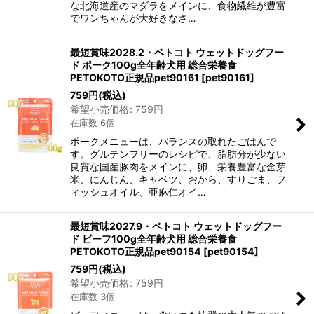
な北海道産のマダラをメインに、食物繊維が豊富
でワンちゃんが大好きなさ…
最短賞味2028.2・ペトコト ウェットドッグフー
ド ポーク100g全年齢犬用 総合栄養食
PETOKOTO正規品pet90161
[
pet90161
]
759
円
(税込)
希望小売価格
:
759
円
在庫数 6個
ポークメニューは、バランスの取れたごはんで
す。グルテンフリーのレシピで、脂肪分が少ない
良質な国産豚肉をメインに、卵、栄養豊富な金芽
米、にんじん、キャベツ、おから、すりごま、フ
ィッシュオイル、亜麻仁オイ…
最短賞味2027.9・ペトコト ウェットドッグフー
ド ビーフ100g全年齢犬用 総合栄養食
PETOKOTO正規品pet90154
[
pet90154
]
759
円
(税込)
希望小売価格
:
759
円
在庫数 3個