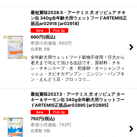
最短賞味2028.5・アーテミス 犬 オソピュア チキ
ン缶 340g全年齢犬用ウェットフードARTEMIS正
規品ar02918
[
ar02918
]
660
円
(税込)
希望小売価格
:
660
円
在庫数 9個
全年齢犬用ウェットフード穀物不使用！仔犬から
老犬まで与えて頂ける缶詰です。原材料：チキ
ン・チキンスープ・水・乾燥卵・オーシャンフィ
ッシュ・タピオカデンプン・ニンジン・パンプキ
ン・えんどう豆・ブロッコリ…
最短賞味2027.3・アーテミス 犬 オソピュア ター
キー＆サーモン缶 340g全年齢犬用ウェットフー
ドARTEMIS正規品ar02895
[
ar02895
]
792
円
(税込)
希望小売価格
:
792
円
在庫数 9個