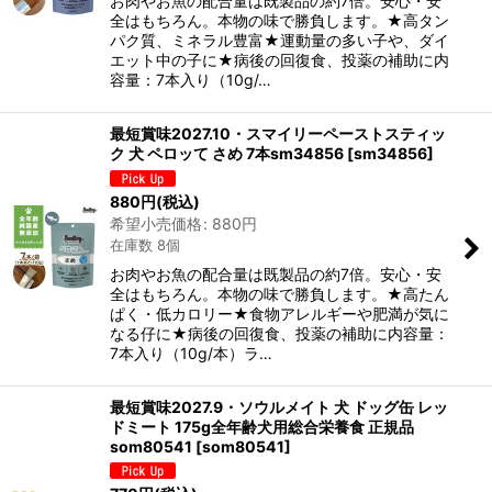
お肉やお魚の配合量は既製品の約7倍。安心・安
全はもちろん。本物の味で勝負します。★高タン
パク質、ミネラル豊富★運動量の多い子や、ダイ
エット中の子に★病後の回復食、投薬の補助に内
容量：7本入り（10g/…
最短賞味2027.10・スマイリーペーストスティッ
ク 犬 ペロッて さめ 7本sm34856
[
sm34856
]
880
円
(税込)
希望小売価格
:
880
円
在庫数 8個
お肉やお魚の配合量は既製品の約7倍。安心・安
全はもちろん。本物の味で勝負します。★高たん
ぱく・低カロリー★食物アレルギーや肥満が気に
なる仔に★病後の回復食、投薬の補助に内容量：
7本入り（10g/本）ラ…
最短賞味2027.9・ソウルメイト 犬 ドッグ缶 レッ
ドミート 175g全年齢犬用総合栄養食 正規品
som80541
[
som80541
]