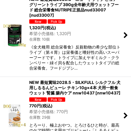
グリーントライプ 390g全年齢犬用ウェットフー
ド 総合栄養食NUTRIPE正規品nud33007
[
nud33007
]
1,320
円
(税込)
希望小売価格
:
1,320
円
在庫数 10個
《全犬種用 総合栄養食》反芻動物の希少な部位ト
ライプ（第４胃）は栄養価と嗜好性の高いスーパ
ーフードです。トライプに加えヤギミルク・クラ
ンベリー・緑イ貝を配合したウェットタイプの総
合栄養食。フードジプシ…
NEW 最短賞味2028.5・SILKFULL シルクフル 犬
用しるるんピューレ チキン10g×4本 犬用一般食
ウェット 腎臓 腸内ケア nnw10437
[
nnw10437
]
770
円
(税込)
希望小売価格
:
770
円
在庫数 29個
とろーり、極上おやつ。とろけるひと時が、最高
のケア時間に犬用サプリピューレ「しるるんピュ