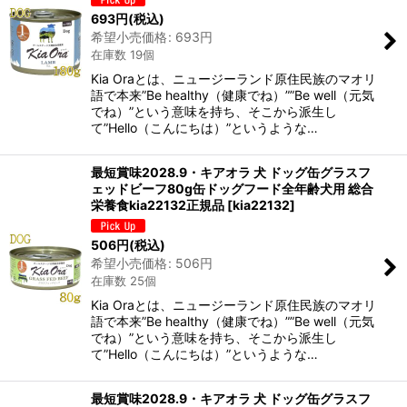
693
円
(税込)
希望小売価格
:
693
円
在庫数 19個
Kia Oraとは、ニュージーランド原住民族のマオリ
語で本来”Be healthy（健康でね）””Be well（元気
でね）”という意味を持ち、そこから派生し
て”Hello（こんにちは）”というような…
最短賞味2028.9・キアオラ 犬 ドッグ缶グラスフ
ェッドビーフ80g缶ドッグフード全年齢犬用 総合
栄養食kia22132正規品
[
kia22132
]
506
円
(税込)
希望小売価格
:
506
円
在庫数 25個
Kia Oraとは、ニュージーランド原住民族のマオリ
語で本来”Be healthy（健康でね）””Be well（元気
でね）”という意味を持ち、そこから派生し
て”Hello（こんにちは）”というような…
最短賞味2028.9・キアオラ 犬 ドッグ缶グラスフ