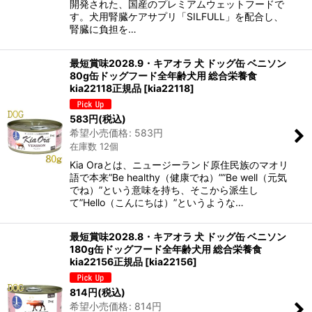
開発された、国産のプレミアムウェットフードで
す。犬用腎臓ケアサプリ「SILFULL」を配合し、
腎臓に負担を…
最短賞味2028.9・キアオラ 犬 ドッグ缶 ベニソン
80g缶ドッグフード全年齢犬用 総合栄養食
kia22118正規品
[
kia22118
]
583
円
(税込)
希望小売価格
:
583
円
在庫数 12個
Kia Oraとは、ニュージーランド原住民族のマオリ
語で本来”Be healthy（健康でね）””Be well（元気
でね）”という意味を持ち、そこから派生し
て”Hello（こんにちは）”というような…
最短賞味2028.8・キアオラ 犬 ドッグ缶 ベニソン
180g缶ドッグフード全年齢犬用 総合栄養食
kia22156正規品
[
kia22156
]
814
円
(税込)
希望小売価格
:
814
円