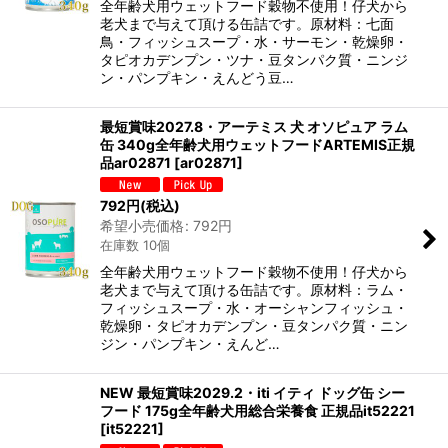
全年齢犬用ウェットフード穀物不使用！仔犬から
老犬まで与えて頂ける缶詰です。原材料：七面
鳥・フィッシュスープ・水・サーモン・乾燥卵・
タピオカデンプン・ツナ・豆タンパク質・ニンジ
ン・パンプキン・えんどう豆…
最短賞味2027.8・アーテミス 犬 オソピュア ラム
缶 340g全年齢犬用ウェットフードARTEMIS正規
品ar02871
[
ar02871
]
792
円
(税込)
希望小売価格
:
792
円
在庫数 10個
全年齢犬用ウェットフード穀物不使用！仔犬から
老犬まで与えて頂ける缶詰です。原材料：ラム・
フィッシュスープ・水・オーシャンフィッシュ・
乾燥卵・タピオカデンプン・豆タンパク質・ニン
ジン・パンプキン・えんど…
NEW 最短賞味2029.2・iti イティ ドッグ缶 シー
フード 175g全年齢犬用総合栄養食 正規品it52221
[
it52221
]