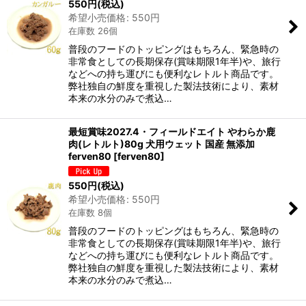
550
円
(税込)
希望小売価格
:
550
円
在庫数 26個
普段のフードのトッピングはもちろん、緊急時の
非常食としての長期保存(賞味期限1年半)や、旅行
などへの持ち運びにも便利なレトルト商品です。
弊社独自の鮮度を重視した製法技術により、素材
本来の水分のみで煮込…
最短賞味2027.4・フィールドエイト やわらか鹿
肉(レトルト)80g 犬用ウェット 国産 無添加
ferven80
[
ferven80
]
550
円
(税込)
希望小売価格
:
550
円
在庫数 8個
普段のフードのトッピングはもちろん、緊急時の
非常食としての長期保存(賞味期限1年半)や、旅行
などへの持ち運びにも便利なレトルト商品です。
弊社独自の鮮度を重視した製法技術により、素材
本来の水分のみで煮込…