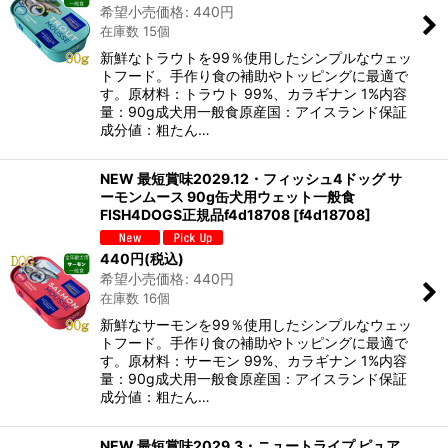
希望小売価格
:
440
円
在庫数 15個
新鮮なトラウトを99％使用したシンプルなウェッ
トフード。手作り食の補助やトッピングに最適で
す。原材料：トラウト 99%、カラギナン 1%内容
量：90g成犬用一般食原産国：アイスランド保証
成分値：粗たん…
NEW 最短賞味2029.12・フィッシュ4ドッグ サ
ーモンムース 90g缶犬用ウェット一般食
FISH4DOGS正規品f4d18708
[
f4d18708
]
440
円
(税込)
希望小売価格
:
440
円
在庫数 16個
新鮮なサーモンを99％使用したシンプルなウェッ
トフード。手作り食の補助やトッピングに最適で
す。原材料：サーモン 99%、カラギナン 1%内容
量：90g成犬用一般食原産国：アイスランド保証
成分値：粗たん…
NEW 最短賞味2029.3・ニュートライプ ピュア