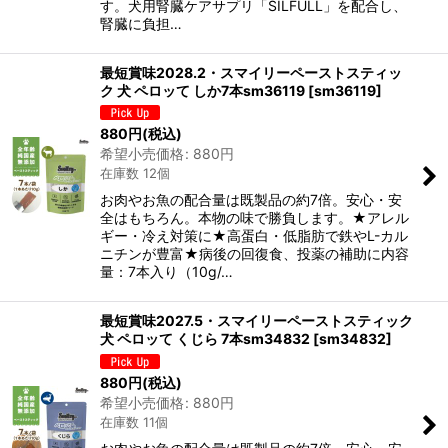
す。犬用腎臓ケアサプリ「SILFULL」を配合し、
腎臓に負担…
最短賞味2028.2・スマイリーペーストスティッ
ク 犬 ペロッて しか7本sm36119
[
sm36119
]
880
円
(税込)
希望小売価格
:
880
円
在庫数 12個
お肉やお魚の配合量は既製品の約7倍。安心・安
全はもちろん。本物の味で勝負します。★アレル
ギー・冷え対策に★高蛋白・低脂肪で鉄やL-カル
ニチンが豊富★病後の回復食、投薬の補助に内容
量：7本入り（10g/…
最短賞味2027.5・スマイリーペーストスティック
犬 ペロッて くじら 7本sm34832
[
sm34832
]
880
円
(税込)
希望小売価格
:
880
円
在庫数 11個