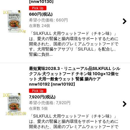
[
nnw10130
]
660
円
(税込)
希望小売価格
:
660
円
在庫数 24個
「SILKFULL 犬用ウェットフード（チキン味）」
は、愛犬の腎臓と腸内環境をサポートするために
開発された、国産のプレミアムウェットフードで
す。犬用腎臓ケアサプリ「SILFULL」を配合し、
腎臓に負担…
最短賞味2028.3・リニューアル品SILKFULL シル
クフル 犬ウェットフード チキン味 100g×12個セ
ット 犬用一般食ウェット 腎臓 腸内ケア
nnw10192
[
nnw10192
]
7,920
円
(税込)
希望小売価格
:
7,920
円
在庫数 5個
「SILKFULL 犬用ウェットフード（チキン味）」
は、愛犬の腎臓と腸内環境をサポートするために
開発された、国産のプレミアムウェットフードで