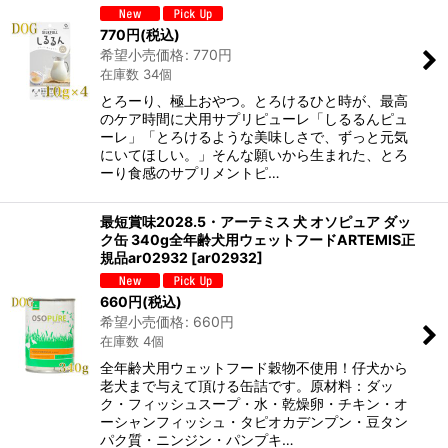
770
円
(税込)
希望小売価格
:
770
円
在庫数 34個
とろーり、極上おやつ。とろけるひと時が、最高
のケア時間に犬用サプリピューレ「しるるんピュ
ーレ」「とろけるような美味しさで、ずっと元気
にいてほしい。」そんな願いから生まれた、とろ
ーり食感のサプリメントピ…
最短賞味2028.5・アーテミス 犬 オソピュア ダッ
ク缶 340g全年齢犬用ウェットフードARTEMIS正
規品ar02932
[
ar02932
]
660
円
(税込)
希望小売価格
:
660
円
在庫数 4個
全年齢犬用ウェットフード穀物不使用！仔犬から
老犬まで与えて頂ける缶詰です。原材料：ダッ
ク・フィッシュスープ・水・乾燥卵・チキン・オ
ーシャンフィッシュ・タピオカデンプン・豆タン
パク質・ニンジン・パンプキ…