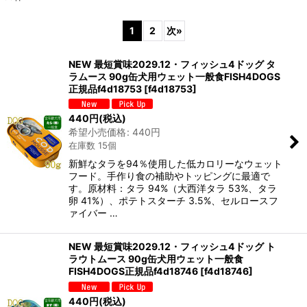
表示数
:
1
2
次
»
在庫あり
NEW 最短賞味2029.12・フィッシュ4ドッグ タ
並び順
:
ラムース 90g缶犬用ウェット一般食FISH4DOGS
正規品f4d18753
[
f4d18753
]
絞り込む
440
円
(税込)
希望小売価格
:
440
円
在庫数 15個
新鮮なタラを94％使用した低カロリーなウェット
フード。手作り食の補助やトッピングに最適で
す。原材料：タラ 94%（大西洋タラ 53%、タラ
卵 41%）、ポテトスターチ 3.5%、セルロースフ
ァイバー …
NEW 最短賞味2029.12・フィッシュ4ドッグ ト
ラウトムース 90g缶犬用ウェット一般食
FISH4DOGS正規品f4d18746
[
f4d18746
]
440
円
(税込)