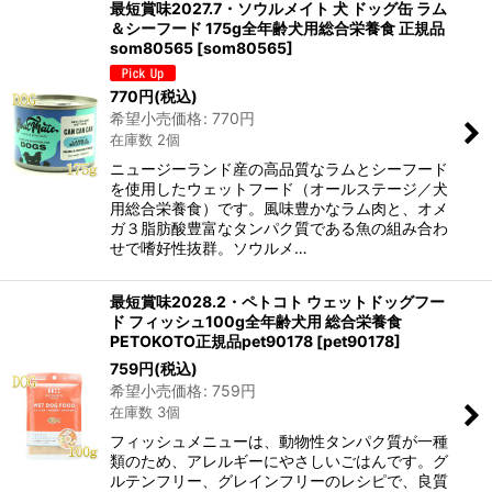
最短賞味2027.7・ソウルメイト 犬 ドッグ缶 ラム
＆シーフード 175g全年齢犬用総合栄養食 正規品
som80565
[
som80565
]
770
円
(税込)
希望小売価格
:
770
円
在庫数 2個
ニュージーランド産の高品質なラムとシーフード
を使用したウェットフード（オールステージ／犬
用総合栄養食）です。風味豊かなラム肉と、オメ
ガ３脂肪酸豊富なタンパク質である魚の組み合わ
せで嗜好性抜群。ソウルメ…
最短賞味2028.2・ペトコト ウェットドッグフー
ド フィッシュ100g全年齢犬用 総合栄養食
PETOKOTO正規品pet90178
[
pet90178
]
759
円
(税込)
希望小売価格
:
759
円
在庫数 3個
フィッシュメニューは、動物性タンパク質が一種
類のため、アレルギーにやさしいごはんです。グ
ルテンフリー、グレインフリーのレシピで、良質