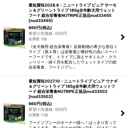
最短賞味2028.6・ニュートライプ ピュア サーモ
ン＆グリーントライプ 185g全年齢犬用ウェット
フード 総合栄養食NUTRIPE正規品nud33465
[
nud33465
]
660
円
(税込)
希望小売価格
:
660
円
在庫数 5個
《全犬種用 総合栄養食》反芻動物の希少な部位ト
ライプ（第４胃）は栄養価と嗜好性の高いスーパ
ーフードです。トライプに加えヤギミルク・クラ
ンベリー・緑イ貝を配合したウェットタイプの総
合栄養食。フードジプシ…
最短賞味2027.10・ニュートライプ ピュア ウナギ
＆グリーントライプ 185g全年齢犬用ウェットフ
ード 総合栄養食NUTRIPE正規品nud33502
[
nud33502
]
660
円
(税込)
希望小売価格
:
660
円
在庫数 11個
フードジプシーのオーナー様へ！はっきり言って
ニオイます。臭いのクセが強いです。だけどこの