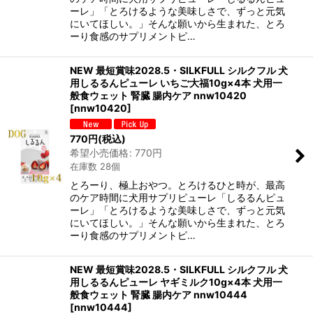
ーレ」「とろけるような美味しさで、ずっと元気
にいてほしい。」そんな願いから生まれた、とろ
ーり食感のサプリメントピ…
NEW 最短賞味2028.5・SILKFULL シルクフル 犬
用しるるんピューレ いちご大福10g×4本 犬用一
般食ウェット 腎臓 腸内ケア nnw10420
[
nnw10420
]
770
円
(税込)
希望小売価格
:
770
円
在庫数 28個
とろーり、極上おやつ。とろけるひと時が、最高
のケア時間に犬用サプリピューレ「しるるんピュ
ーレ」「とろけるような美味しさで、ずっと元気
にいてほしい。」そんな願いから生まれた、とろ
ーり食感のサプリメントピ…
NEW 最短賞味2028.5・SILKFULL シルクフル 犬
用しるるんピューレ ヤギミルク10g×4本 犬用一
般食ウェット 腎臓 腸内ケア nnw10444
[
nnw10444
]