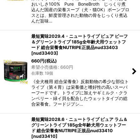
おいしさ100% Pure BoneBroth じっくり煮
込んだ国産の栄養スープ（犬・猫OK）ボーンブロ
スとは、鮮度管理された動物の骨をじっくり煮込
んだ旨味…
最短賞味2029.4・ニュートライプ ピュア ビーフ
＆グリーントライプ 185g全年齢犬用ウェットフ
ード 総合栄養食NUTRIPE正規品nud33403
[
nud33403
]
660
円
(税込)
希望小売価格
:
660
円
在庫数 19個
《全犬種用 総合栄養食》反芻動物の希少な部位ト
ライプ（第４胃）は栄養価と嗜好性の高いスーパ
ーフードです。トライプに加えヤギミルク・クラ
ンベリー・緑イ貝を配合したウェットタイプの総
合栄養食。フードジプシ…
最短賞味2028.6・ニュートライプ ピュア ラム＆
グリーントライプ 185g全年齢犬用ウェットフー
ド 総合栄養食NUTRIPE正規品nud33410
[
nud33410
]