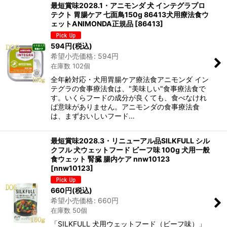
最短賞味2028.1・アニモンダ 犬 インテグラプロ
テクト 胃腸ケア 七面鳥150g 86413犬用療法食ウ
ェットANIMONDA正規品
[
86413
]
594
円
(税込)
希望小売価格
:
594
円
在庫数 102個
全年齢対応・犬用胃腸ケア療法食アニモンダ イン
テグラの食事療法食は、"美味しい"食事療法食で
す。いくらフードの成分が良くても、食べなけれ
ば意味がありません。アニモンダの食事療法食
は、まずおいしいフード…
最短賞味2028.3・リニューアル品SILKFULL シル
クフル 犬ウェットフード ビーフ味 100g 犬用一般
食ウェット 腎臓 腸内ケア nnw10123
[
nnw10123
]
660
円
(税込)
希望小売価格
:
660
円
在庫数 50個
「SILKFULL 犬用ウェットフード（ビーフ味）」