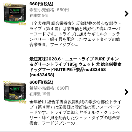
660
円
(税込)
希望小売価格
:
660
円
在庫数 9個
《全犬種用 総合栄養食》反芻動物の希少な部位ト
ライプ（第４胃）は栄養価と嗜好性の高いスーパ
ーフードです。トライプに加えヤギミルク・クラ
ンベリー・緑イ貝を配合したウェットタイプの総
合栄養食。フードジプシ…
最短賞味2028.6・ニュートライプ PURE チキン
＆グリーントライプ 185g ウェット 犬 総合栄養食
ドッグフードNUTRIPE正規品nud33458
[
nud33458
]
660
円
(税込)
希望小売価格
:
660
円
在庫数 19個
全年齢用 総合栄養食反芻動物の希少な部位トライ
プ（第４胃）は栄養価と嗜好性の高いスーパーフ
ードです。トライプに加えヤギミルク・クランベ
リー・緑イ貝を配合したウェットタイプの総合栄
養食。フードジプシーの…