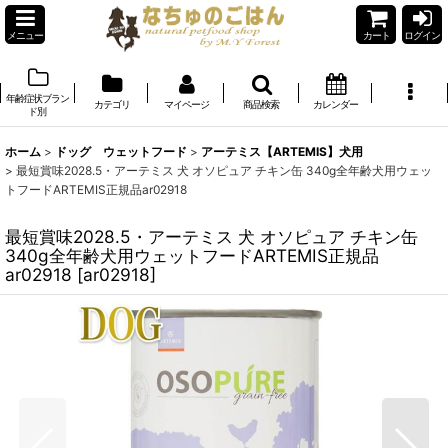
メニュー
カート
ログイン
年齢症状ブラン
カテゴリ
マイページ
商品検索
カレンダー
ド別
ホーム
>
ドッグ ウェットフード
>
アーテミス【ARTEMIS】犬用
>
最短賞味2028.5・アーテミス 犬 オソピュア チキン缶 340g全年齢犬用ウェッ
トフードARTEMIS正規品ar02918
最短賞味2028.5・アーテミス 犬 オソピュア チキン缶
340g全年齢犬用ウェットフードARTEMIS正規品
ar02918
[
ar02918
]