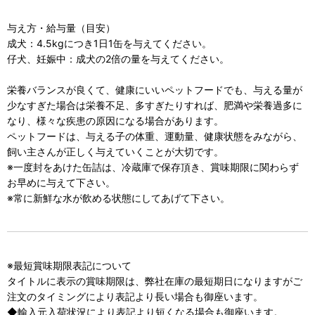
与え方・給与量（目安）
成犬：4.5kgにつき1日1缶を与えてください。
仔犬、妊娠中：成犬の2倍の量を与えてください。
栄養バランスが良くて、健康にいいペットフードでも、与える量が
少なすぎた場合は栄養不足、多すぎたりすれば、肥満や栄養過多に
なり、様々な疾患の原因になる場合があります。
ペットフードは、与える子の体重、運動量、健康状態をみながら、
飼い主さんが正しく与えていくことが大切です。
※一度封をあけた缶詰は、冷蔵庫で保存頂き、賞味期限に関わらず
お早めに与えて下さい。
※常に新鮮な水が飲める状態にしてあげて下さい。
※最短賞味期限表記について
タイトルに表示の賞味期限は、弊社在庫の最短期日になりますがご
注文のタイミングにより表記より長い場合も御座います。
◆輸入元入荷状況により表記より短くなる場合も御座います。