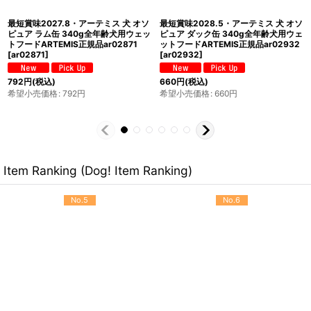
最短賞味2028.11・アーテミス 猫 オ
最短賞味2028.12・アーテミス 猫 オ
ソピュア ツナ缶 85g缶 全年齢猫用ウ
ソピュア ツナ＆チキン缶 85g缶 全年
ェット総合栄養食ARTEMIS正規品
齢対応ウェット 総合栄養食グレインフ
ar02253
[
ar02253
]
リーARTEMIS正規品ar02277
[
ar02277
]
418
円
(税込)
418
円
(税込)
希望小売価格
:
418
円
希望小売価格
:
418
円
Item Ranking (Dog! Item Ranking)
No.5
No.6