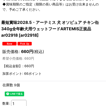
◆賞味期限のご指定（期限の長い商品等）はお受け出来ませんの
で、予めご了承ください。
最短賞味2028.5・アーテミス 犬 オソピュア チキン缶
340g全年齢犬用ウェットフードARTEMIS正規品
ar02918
[
ar02918
]
販売価格
:
660
円
(税込)
希望小売価格
:
660
円
【税込金額】
:
660円
加算ポイント: 66ポイント
在庫数 9個
数量
: