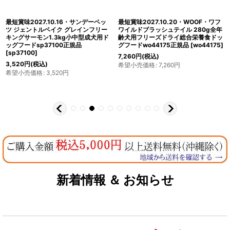
最短賞味2027.10.16・サンデーペッ
最短賞味2027.10.20・WOOF・ワフ
ツ ジェントルベイク グレインフリー
ワイルドブラッシュテイル 280g全年
キングサーモン1.3kg小中型成犬用ド
齢犬用フリーズドライ総合栄養食ドッ
ッグフードsp37100正規品
グフードwo44175正規品
[
wo44175
]
[
sp37100
]
7,260
円
(税込)
3,520
円
(税込)
希望小売価格
:
7,260
円
希望小売価格
:
3,520
円
新着情報 ＆ お知らせ