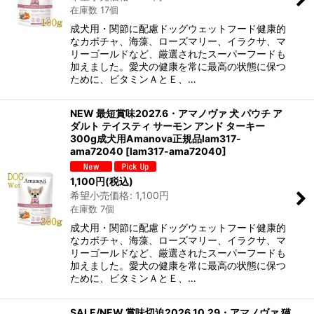
在庫数 17個
成犬用・関節に配慮ドッグウェットフード健康的
なカボチャ、海藻、ローズマリー、イラクサ、マ
リーゴールドなど、厳選されたスーパーフードも
加えました。愛犬の健康を常に最高の状態に保つ
ために、ビタミンＡとＥ、…
NEW 最短賞味2027.6・アマノヴァ 犬 パウチ ア
ダルト テイスティ サーモン アンド ターキー
300g成犬用Amanova正規品lam317-
ama72040
[
lam317-ama72040
]
1,100
円
(税込)
希望小売価格
:
1,100
円
在庫数 7個
成犬用・関節に配慮ドッグウェットフード健康的
なカボチャ、海藻、ローズマリー、イラクサ、マ
リーゴールドなど、厳選されたスーパーフードも
加えました。愛犬の健康を常に最高の状態に保つ
ために、ビタミンＡとＥ、…
SALE/NEW 賞味切迫2026.10.29・アマノヴァ 猫