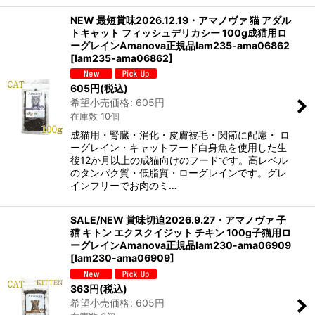
NEW 最短賞味2026.12.19・アマノヴァ 猫 アダル
トキャット フィッシュデリカシー 100g成猫用ロ
ーグレインAmanova正規品lam235-ama06862
[
lam235-ama06862
]
605
円
(税込)
希望小売価格
:
605
円
在庫数 10個
成猫用・腎臓・消化・皮膚被毛・関節に配慮・ ロ
ーグレイン・キャットフード白身魚を使用した生
後12か月以上の成猫向けのフードです。高レベル
のタンパク質・低脂質・ローグレインです。グレ
インフリーでお肉のミ…
SALE/NEW 賞味切迫2026.9.27・アマノヴァ 子
猫 キトン エクスクイジット チキン 100g子猫用ロ
ーグレインAmanova正規品lam230-ama06909
[
lam230-ama06909
]
363
円
(税込)
希望小売価格
:
605
円