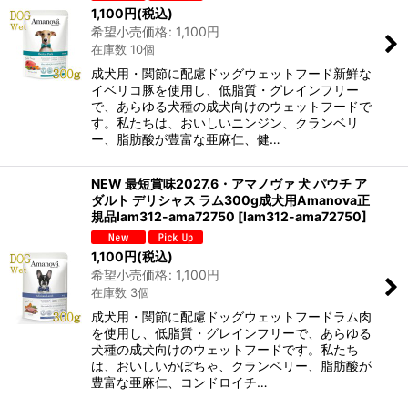
1,100
円
(税込)
希望小売価格
:
1,100
円
在庫数 10個
成犬用・関節に配慮ドッグウェットフード新鮮な
イベリコ豚を使用し、低脂質・グレインフリー
で、あらゆる犬種の成犬向けのウェットフードで
す。私たちは、おいしいニンジン、クランベリ
ー、脂肪酸が豊富な亜麻仁、健…
NEW 最短賞味2027.6・アマノヴァ 犬 パウチ ア
ダルト デリシャス ラム300g成犬用Amanova正
規品lam312-ama72750
[
lam312-ama72750
]
1,100
円
(税込)
希望小売価格
:
1,100
円
在庫数 3個
成犬用・関節に配慮ドッグウェットフードラム肉
を使用し、低脂質・グレインフリーで、あらゆる
犬種の成犬向けのウェットフードです。私たち
は、おいしいかぼちゃ、クランベリー、脂肪酸が
豊富な亜麻仁、コンドロイチ…