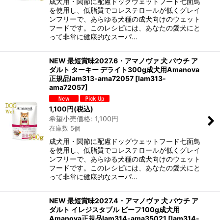
成犬用・関節に配慮ドッグウェットフード七面鳥
を使用し、低脂質でコレステロールが低くグレイ
ンフリーで、あらゆる犬種の成犬向けのウェット
フードです。このレシピには、あなたの愛犬にと
って非常に健康的なスーパ…
NEW 最短賞味2027.6・アマノヴァ 犬 パウチ ア
ダルト ターキー デライト300g成犬用Amanova
正規品lam313-ama72057
[
lam313-
ama72057
]
1,100
円
(税込)
希望小売価格
:
1,100
円
在庫数 5個
成犬用・関節に配慮ドッグウェットフード七面鳥
を使用し、低脂質でコレステロールが低くグレイ
ンフリーで、あらゆる犬種の成犬向けのウェット
フードです。このレシピには、あなたの愛犬にと
って非常に健康的なスーパ…
NEW 最短賞味2027.4・アマノヴァ 犬 パウチ ア
ダルト イレジスタブル ビーフ100g成犬用
Amanova正規品lam314-ama35021
[
lam314-