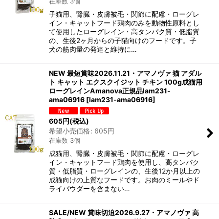
在庫数 3個
子猫用、腎臓・皮膚被毛・関節に配慮・ローグレ
イン・キャットフード鶏肉のみを動物性原料とし
て使用したローグレイン・高タンパク質・低脂質
の、生後2ヶ月からの子猫向けのフードです。子
犬の筋肉量の発達と維持に…
NEW 最短賞味2026.11.21・アマノヴァ 猫 アダル
ト キャット エクスクイジット チキン 100g成猫用
ローグレインAmanova正規品lam231-
ama06916
[
lam231-ama06916
]
605
円
(税込)
希望小売価格
:
605
円
在庫数 3個
成猫用、腎臓・皮膚被毛・関節に配慮・ローグレ
イン・キャットフード鶏肉を使用し、高タンパク
質・低脂質・ローグレインの、生後12か月以上の
成猫向けの上質なフードです。お肉のミールやド
ライパウダーを含まない…
SALE/NEW 賞味切迫2026.9.27・アマノヴァ 高