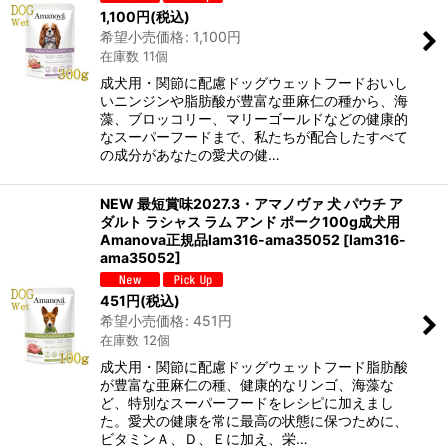
1,100
円
(税込)
希望小売価格
:
1,100
円
在庫数 11個
成犬用・関節に配慮ドッグウェットフードおいし
いニンジンや脂肪酸が豊富な亜麻仁の種から、海
藻、ブロッコリー、マリーゴールドなどの健康的
なスーパーフードまで、私たちが配合したすべて
の成分があなたの愛犬の健…
NEW 最短賞味2027.3・アマノヴァ 犬 パウチ ア
ダルト ラシャス ラム アンド ポーク100g成犬用
Amanova正規品lam316-ama35052
[
lam316-
ama35052
]
451
円
(税込)
希望小売価格
:
451
円
在庫数 12個
成犬用・関節に配慮ドッグウェットフード脂肪酸
が豊富な亜麻仁の種、健康的なリンゴ、海藻な
ど、特別なスーパーフードをレシピに加えまし
た。愛犬の健康を常に最高の状態に保つために、
ビタミンＡ、Ｄ、Ｅに加え、栄…