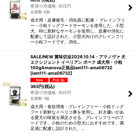
希望小売価格
:
605
円
在庫数 4個
成犬用・皮膚被毛・消化器に配慮・ グレインフリ
ー・小粒ドッグフードサーモンを使用した、小型
犬、特に新鮮なサーモンを使用し、皮膚や消化に
配慮して設計された、小型犬向けのグレインフリ
ー小粒フードです。消化…
SALE/NEW 賞味切迫2026.10.14・アマノヴァ 犬
エクシジェント イベリアン ポーク 成犬用・小粒
100gAmanova正規品lam111-ama06732
[
lam111-ama06732
]
363
円
(税込)
希望小売価格
:
605
円
在庫数 1個
成犬用・食欲増進・グレインフリー・小粒ドッグ
フード新鮮なイベリコ豚を使用し、好き嫌いがあ
る愛犬の味覚を満足させる、グレインフリーのフ
ードです。小粒のため小型犬におすすめです。満
足感に配慮し設計された、…