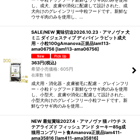
し、成犬、皮膚や消化に配慮して設計された、成
犬向けのグレインフリー中粒フードです。新鮮な
ウサギ肉のみを使用し、…
SALE/NEW 賞味切迫2026.10.23・アマノヴァ 犬
ミニ ダイジェスティブ ディバイン ラビット成犬
用・小粒100gAmanova正規品lam113-
ama06756
[
lam113-ama06756
]
363
円
(税込)
希望小売価格
:
605
円
在庫数 1個
成犬用・消化器・皮膚被毛に配慮・ グレインフリ
ー・小粒ドッグフード新鮮なウサギ肉のみを使用
し、小型犬、皮膚や消化に配慮して設計された、
小型犬向けのグレインフリー小粒フードです。新
鮮なウサギ肉のみを使用…
NEW 最短賞味2027.4・アマノヴァ 猫 パウチ ス
テアライズド フィッシュ アンド ターキー85g成
猫用コンプリート食Amanova正規品lam411-
ama35816
[
lam411-ama35816
]