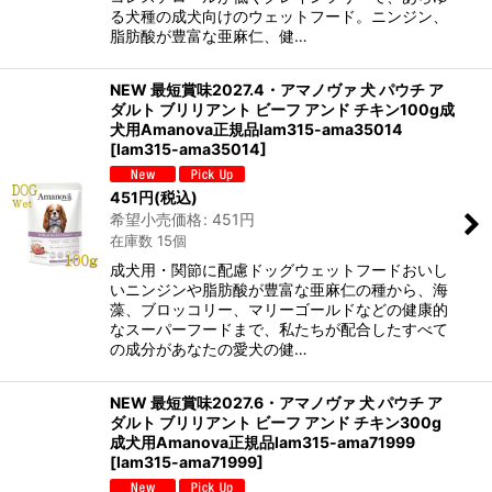
る犬種の成犬向けのウェットフード。ニンジン、
脂肪酸が豊富な亜麻仁、健…
NEW 最短賞味2027.4・アマノヴァ 犬 パウチ ア
ダルト ブリリアント ビーフ アンド チキン100g成
犬用Amanova正規品lam315-ama35014
[
lam315-ama35014
]
451
円
(税込)
希望小売価格
:
451
円
在庫数 15個
成犬用・関節に配慮ドッグウェットフードおいし
いニンジンや脂肪酸が豊富な亜麻仁の種から、海
藻、ブロッコリー、マリーゴールドなどの健康的
なスーパーフードまで、私たちが配合したすべて
の成分があなたの愛犬の健…
NEW 最短賞味2027.6・アマノヴァ 犬 パウチ ア
ダルト ブリリアント ビーフ アンド チキン300g
成犬用Amanova正規品lam315-ama71999
[
lam315-ama71999
]