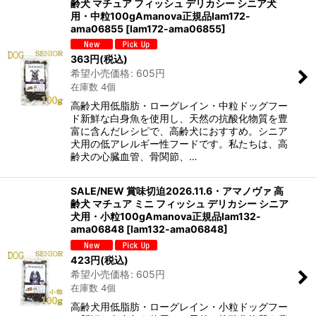
齢犬 マチュア フィッシュ デリカシー シニア犬
用・中粒100gAmanova正規品lam172-
ama06855
[
lam172-ama06855
]
363
円
(税込)
希望小売価格
:
605
円
在庫数 4個
高齢犬用低脂肪・ローグレイン・中粒ドッグフー
ド新鮮な白身魚を使用し、天然の抗酸化物質を豊
富に含んだレシピで、高齢犬におすすめ。シニア
犬用の低アレルギー性フードです。私たちは、高
齢犬の心臓血管、骨関節、…
SALE/NEW 賞味切迫2026.11.6・アマノヴァ 高
齢犬 マチュア ミニ フィッシュ デリカシー シニア
犬用・小粒100gAmanova正規品lam132-
ama06848
[
lam132-ama06848
]
423
円
(税込)
希望小売価格
:
605
円
在庫数 4個
高齢犬用低脂肪・ローグレイン・小粒ドッグフー