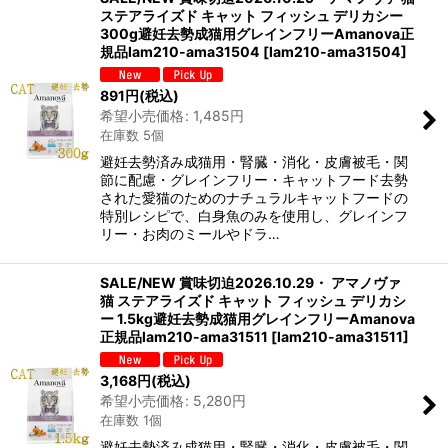
ステアライズド キャット フィッシュ デリカシー
300g避妊去勢成猫用グレインフリーAmanova正
規品lam210-ama31504
[
lam210-ama31504
]
891
円
(税込)
希望小売価格
:
1,485
円
在庫数 5個
避妊去勢済み成猫用・腎臓・消化・皮膚被毛・関
節に配慮・グレインフリー・キャットフード去勢
された愛猫のためのナチュラルキャットフードの
特別レシピで、白身魚のみを使用し、グレインフ
リー・お肉のミールやドラ…
SALE/NEW 賞味切迫2026.10.29・ アマノヴァ
猫 ステアライズド キャット フィッシュ デリカシ
ー 1.5kg避妊去勢成猫用グレインフリーAmanova
正規品lam210-ama31511
[
lam210-ama31511
]
3,168
円
(税込)
希望小売価格
:
5,280
円
在庫数 1個
避妊去勢済み成猫用・腎臓・消化・皮膚被毛・関