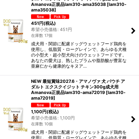
Amanova正規品lam310-ama35038
[
lam310-
ama35038
]
451
円
(税込)
希望小売価格
:
451
円
在庫数 17個
成犬用・関節に配慮ドッグウェットフード鶏肉を
使用し、低脂質・ローグレインで、あらゆる犬種
の小型犬・超小型犬向けのウェットフードです。
あなたの愛犬は、熟したプラムや脂肪酸が豊富な
亜麻仁から健康的なキヌア…
NEW 最短賞味2027.6・アマノヴァ 犬 パウチ ア
ダルト エクスクイジット チキン300g成犬用
Amanova正規品lam310-ama72019
[
lam310-
ama72019
]
1,100
円
(税込)
希望小売価格
:
1,100
円
在庫数 10個
成犬用・関節に配慮ドッグウェットフード鶏肉を
使用し、低脂質・ローグレインで、あらゆる犬種