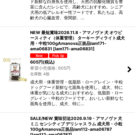
ド新鮮な白身魚を使用し、天然の抗酸化物質を豊
富に含んだレシピで、高齢犬におすすめ。シニア
犬用の低アレルギー性フードです。私たちは、高
齢犬の心臓血管、骨関節、…
NEW 最短賞味2026.11.8・アマノヴァ 犬 オウビ
ースィティ（体重管理） ターキー ディライト成犬
用・中粒100gAmanova正規品lam171-
ama06831
[
lam171-ama06831
]
605
円
(税込)
希望小売価格
:
605
円
在庫数 4個
成犬用・体重管理・低脂肪・ローグレイン・中粒
ドッグフード新鮮な七面鳥を使用し、成犬、特に
体重が気になる成犬におすすめな、低脂肪・ロー
グレイン・中粒のフードです。おいしい新鮮な七
面鳥を使用し、成犬、特に…
SALE/NEW 賞味切迫2026.9.19・アマノヴァ 犬
ミニ センシティブ デリシャス ラム 成犬用・小粒
100gAmanova正規品lam112-ama06787
[
lam112-ama06787
]