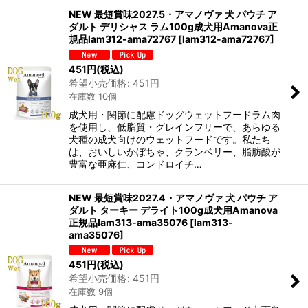
NEW 最短賞味2027.5・アマノヴァ 犬 パウチ ア
ダルト デリシャス ラム100g成犬用Amanova正
規品lam312-ama72767
[
lam312-ama72767
]
451
円
(税込)
希望小売価格
:
451
円
在庫数 10個
成犬用・関節に配慮ドッグウェットフードラム肉
を使用し、低脂質・グレインフリーで、あらゆる
犬種の成犬向けのウェットフードです。私たち
は、おいしいかぼちゃ、クランベリー、脂肪酸が
豊富な亜麻仁、コンドロイチ…
NEW 最短賞味2027.4・アマノヴァ 犬 パウチ ア
ダルト ターキー デライト100g成犬用Amanova
正規品lam313-ama35076
[
lam313-
ama35076
]
451
円
(税込)
希望小売価格
:
451
円
在庫数 9個