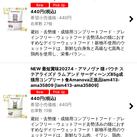
440
円
(税込)
希望小売価格
:
440
円
在庫数 27個
避妊・去勢後・成猫用コンプリートフード・グレ
インフリー・ウェットフード去勢済みの猫におす
すめなデイリーウェットフード！穀物不使用のウ
ェットフードは、新鮮な白身魚と高級な七面鳥と
鶏肉を使用し、栄養バラン…
NEW 最短賞味2027.4・アマノヴァ 猫 パウチ ス
テアライズド ラム アンド サーディーンズ85g成
猫用コンプリート食Amanova正規品lam413-
ama35809
[
lam413-ama35809
]
440
円
(税込)
希望小売価格
:
440
円
在庫数 13個
避妊・去勢後・成猫用コンプリートフード・グレ
インフリー・ウェットフード去勢済みの猫におす
すめなデイリーウェットフード！穀物不使用のウ
ェットフードは、新鮮なラム肉、イワシ、鶏肉、