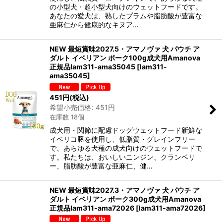
の小型犬・超小型犬向けのウェットフードです。
あなたの愛犬は、熟したプラムや脂肪酸が豊富な
亜麻仁から健康的なキヌア…
NEW 最短賞味2027.5・アマノヴァ 犬 パウチ ア
ダルト イベリアン ポーク100g成犬用Amanova
正規品lam311-ama35045
[
lam311-
ama35045
]
451
円
(税込)
希望小売価格
:
451
円
在庫数 18個
成犬用・関節に配慮ドッグウェットフード新鮮な
イベリコ豚を使用し、低脂質・グレインフリー
で、あらゆる犬種の成犬向けのウェットフードで
す。私たちは、おいしいニンジン、クランベリ
ー、脂肪酸が豊富な亜麻仁、健…
NEW 最短賞味2027.3・アマノヴァ 犬 パウチ ア
ダルト イベリアン ポーク300g成犬用Amanova
正規品lam311-ama72026
[
lam311-ama72026
]