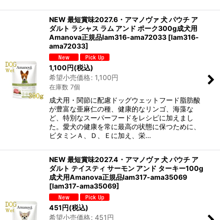
NEW 最短賞味2027.6・アマノヴァ 犬 パウチ ア
ダルト ラシャス ラム アンド ポーク300g成犬用
Amanova正規品lam316-ama72033
[
lam316-
ama72033
]
1,100
円
(税込)
希望小売価格
:
1,100
円
在庫数 7個
成犬用・関節に配慮ドッグウェットフード脂肪酸
が豊富な亜麻仁の種、健康的なリンゴ、海藻な
ど、特別なスーパーフードをレシピに加えまし
た。愛犬の健康を常に最高の状態に保つために、
ビタミンＡ、Ｄ、Ｅに加え、栄…
NEW 最短賞味2027.4・アマノヴァ 犬 パウチ ア
ダルト テイスティ サーモン アンド ターキー100g
成犬用Amanova正規品lam317-ama35069
[
lam317-ama35069
]
451
円
(税込)
希望小売価格
:
451
円