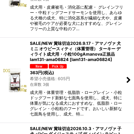
成犬用・皮膚被毛・消化器に配慮・ グレインフリ
ー・中粒ドッグフードサーモンを使用し、あらゆ
る犬種の成犬、特に消化器系が繊細な犬や、皮膚
や被毛のケアが必要な犬におすすめな、グレイン
フリーの上質な中粒のフ…
SALE/NEW 賞味切迫2026.9.17・アマノヴァ 犬
ミニ オウビースィティ（体重管理） ターキー デ
ィライト成犬用・小粒100gAmanova正規品
lam131-ama06824
[
lam131-ama06824
]
363
円
(税込)
希望小売価格
:
605
円
在庫数 3個
成犬用・体重管理・低脂肪・ローグレイン・小粒
ドッグフード新鮮な七面鳥を使用し、成犬、特に
体重が気になる成犬におすすめな、低脂肪・ロー
グレイン・小粒粒のフードです。おいしい新鮮な
七面鳥を使用し、成犬、特…
SALE/NEW 賞味切迫2026.10.3・アマノヴァ 子
犬 パピー ダイジェスティブ ディバイン ラビット