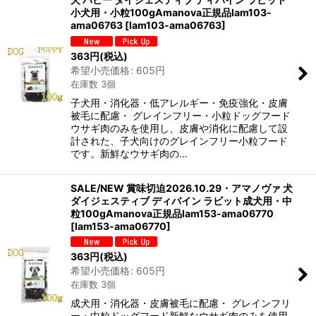
小犬用・小粒100gAmanova正規品lam103-
ama06763
[
lam103-ama06763
]
363
円
(税込)
希望小売価格
:
605
円
在庫数 3個
子犬用・消化器・低アレルギー・免疫強化・皮膚
被毛に配慮・ グレインフリー・小粒ドッグフード
ウサギ肉のみを使用し、皮膚や消化に配慮して設
計された、子犬向けのグレインフリー小粒フード
です。新鮮なウサギ肉の…
SALE/NEW 賞味切迫2026.10.29・アマノヴァ 犬
ダイジェスティブ ディバイン ラビット成犬用・中
粒100gAmanova正規品lam153-ama06770
[
lam153-ama06770
]
363
円
(税込)
希望小売価格
:
605
円
在庫数 3個
成犬用・消化器・皮膚被毛に配慮・ グレインフリ
ー・中粒ドッグフード新鮮なウサギ肉のみを使用