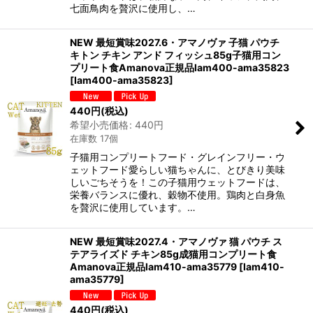
七面鳥肉を贅沢に使用し、…
NEW 最短賞味2027.6・アマノヴァ 子猫 パウチ
キトン チキン アンド フィッシュ85g子猫用コン
プリート食Amanova正規品lam400-ama35823
[
lam400-ama35823
]
440
円
(税込)
希望小売価格
:
440
円
在庫数 17個
子猫用コンプリートフード・グレインフリー・ウ
ェットフード愛らしい猫ちゃんに、とびきり美味
しいごちそうを！この子猫用ウェットフードは、
栄養バランスに優れ、穀物不使用。鶏肉と白身魚
を贅沢に使用しています。…
NEW 最短賞味2027.4・アマノヴァ 猫 パウチ ス
テアライズド チキン85g成猫用コンプリート食
Amanova正規品lam410-ama35779
[
lam410-
ama35779
]
440
円
(税込)