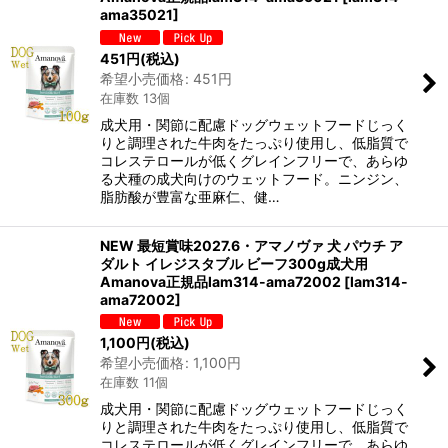
ama35021
]
451
円
(税込)
希望小売価格
:
451
円
在庫数 13個
成犬用・関節に配慮ドッグウェットフードじっく
りと調理された牛肉をたっぷり使用し、低脂質で
コレステロールが低くグレインフリーで、あらゆ
る犬種の成犬向けのウェットフード。ニンジン、
脂肪酸が豊富な亜麻仁、健…
NEW 最短賞味2027.6・アマノヴァ 犬 パウチ ア
ダルト イレジスタブル ビーフ300g成犬用
Amanova正規品lam314-ama72002
[
lam314-
ama72002
]
1,100
円
(税込)
希望小売価格
:
1,100
円
在庫数 11個
成犬用・関節に配慮ドッグウェットフードじっく
りと調理された牛肉をたっぷり使用し、低脂質で
コレステロールが低くグレインフリーで、あらゆ