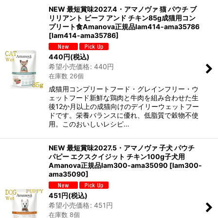
NEW 最短賞味2027.4・アマノヴァ 猫 パウチ ブ
リリアント ビーフ アンド チキン85g成猫用コン
プリート食Amanova正規品lam414-ama35786
[
lam414-ama35786
]
440
円
(税込)
希望小売価格
:
440
円
在庫数 26個
成猫用コンプリートフード・グレインフリー・ウ
ェットフード新鮮な鶏肉と牛肉を組み合わせた生
後12か月以上の成猫向けのデイリーウェットフー
ドです。栄養バランスに優れ、低脂質で穀物不使
用。このおいしいレシピ…
NEW 最短賞味2027.5・アマノヴァ 子犬 パウチ
パピー エクスクイジット チキン100g子犬用
Amanova正規品lam300-ama35090
[
lam300-
ama35090
]
451
円
(税込)
希望小売価格
:
451
円
在庫数 8個