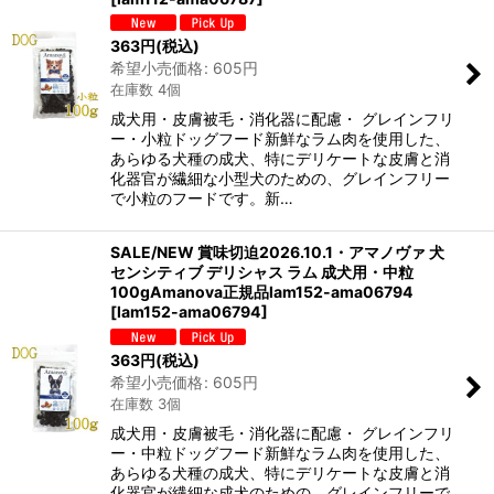
363
円
(税込)
希望小売価格
:
605
円
在庫数 4個
成犬用・皮膚被毛・消化器に配慮・ グレインフリ
ー・小粒ドッグフード新鮮なラム肉を使用した、
あらゆる犬種の成犬、特にデリケートな皮膚と消
化器官が繊細な小型犬のための、グレインフリー
で小粒のフードです。新…
SALE/NEW 賞味切迫2026.10.1・アマノヴァ 犬
センシティブ デリシャス ラム 成犬用・中粒
100gAmanova正規品lam152-ama06794
[
lam152-ama06794
]
363
円
(税込)
希望小売価格
:
605
円
在庫数 3個
成犬用・皮膚被毛・消化器に配慮・ グレインフリ
ー・中粒ドッグフード新鮮なラム肉を使用した、
あらゆる犬種の成犬、特にデリケートな皮膚と消
化器官が繊細な成犬のための、グレインフリーで