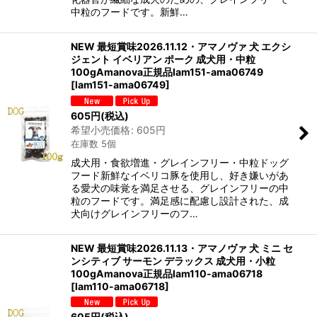
中粒のフードです。新鮮…
NEW 最短賞味2026.11.12・アマノヴァ 犬 エクシ
ジェント イベリアン ポーク 成犬用・中粒
100gAmanova正規品lam151-ama06749
[
lam151-ama06749
]
605
円
(税込)
希望小売価格
:
605
円
在庫数 5個
成犬用・食欲増進・グレインフリー・中粒ドッグ
フード新鮮なイベリコ豚を使用し、好き嫌いがあ
る愛犬の味覚を満足させる、グレインフリーの中
粒のフードです。満足感に配慮し設計された、成
犬向けグレインフリーのフ…
NEW 最短賞味2026.11.13・アマノヴァ 犬 ミニ セ
ンシティブ サーモン デラックス 成犬用・小粒
100gAmanova正規品lam110-ama06718
[
lam110-ama06718
]
605
円
(税込)