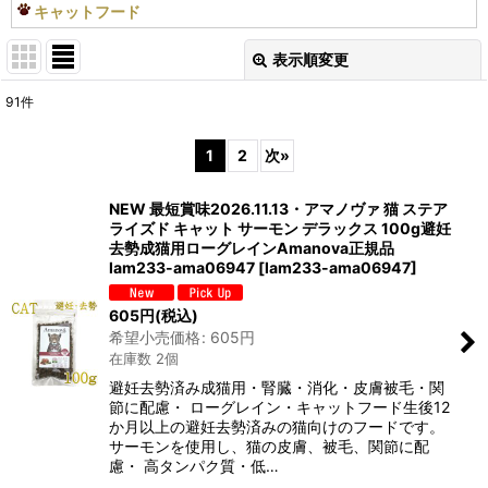
キャットフード
表示順変更
閉じる
91
件
表示数
:
1
2
次
»
在庫あり
NEW 最短賞味2026.11.13・アマノヴァ 猫 ステア
並び順
:
ライズド キャット サーモン デラックス 100g避妊
去勢成猫用ローグレインAmanova正規品
lam233-ama06947
[
lam233-ama06947
]
絞り込む
605
円
(税込)
希望小売価格
:
605
円
在庫数 2個
避妊去勢済み成猫用・腎臓・消化・皮膚被毛・関
節に配慮・ ローグレイン・キャットフード生後12
か月以上の避妊去勢済みの猫向けのフードです。
サーモンを使用し、猫の皮膚、被毛、関節に配
慮・ 高タンパク質・低…