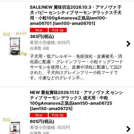
SALE/NEW 賞味切迫2026.10.3・アマノヴァ 子
犬 パピー センシティブ サーモン デラックス子犬
用・小粒100gAmanova正規品lam100-
ama06701
[
lam100-ama06701
]
363
円
(税込)
希望小売価格
:
605
円
在庫数 4個
子犬用・低アレルギー・免疫強化・皮膚被毛・消
化器に配慮・ グレインフリー・小粒ドッグフード
サーモンを使用した、皮膚や消化に配慮して設計
された、子犬向けグレインフリー小粒フードで
す。小麦などのグレイン不…
NEW 最短賞味2026.11.12・アマノヴァ 犬 センシ
ティブ サーモン デラックス 成犬用・中粒
100gAmanova正規品lam150-ama06725
[
lam150-ama06725
]
605
円
(税込)
希望小売価格
:
605
円
在庫数 5個