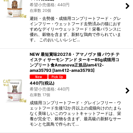
希望小売価格
:
440
円
在庫数 20個
避妊・去勢後・成猫用コンプリートフード・グレ
インフリー・ウェットフード去勢済みの猫におす
すめなデイリーウェットフード！栄養バランスに
優れ、穀物を含まず、新鮮な鶏肉で作られていま
す。 このおいしいレシピ…
NEW 最短賞味2027.6・アマノヴァ 猫 パウチ テ
イスティ サーモン アンド ターキー85g成猫用コ
ンプリート食Amanova正規品lam412-
ama35793
[
lam412-ama35793
]
440
円
(税込)
希望小売価格
:
440
円
在庫数 17個
成猫用コンプリートフード・グレインフリー・ウ
ェットフード生後12か月以上の成猫向けのたまら
なく美味しいこのウェットキャットフードは、栄
養が完全で、穀物を含まず、最高級の新鮮なサー
モンと七面鳥で作られて…