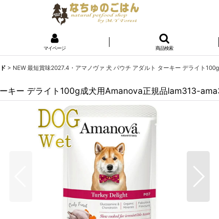
マイページ
商品検索
ード
>
NEW 最短賞味2027.4・アマノヴァ 犬 パウチ アダルト ターキー デライト100g成犬
キー デライト100g成犬用Amanova正規品lam313-ama3