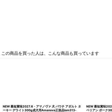
この商品を買った人は、こんな商品も買っています
NEW 最短賞味2027.6・アマノヴァ 犬 パウチ アダルト タ
NEW 最短賞味20
ーキー デライト300g成犬用Amanova正規品lam313-
ベリアン ポーク300