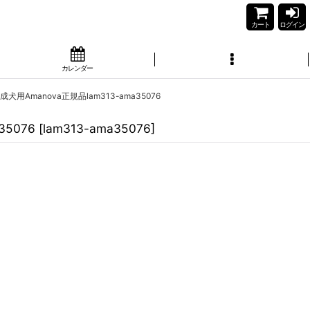
カート
ログイン
カレンダー
用Amanova正規品lam313-ama35076
5076
[
lam313-ama35076
]