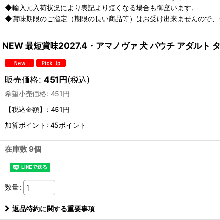
◆輸入元入荷状況により表記より短くなる場合も御座います。
◆賞味期限のご指定（期限の長い商品等）はお受け出来ませんので、
NEW 最短賞味2027.4・アマノヴァ 犬 パウチ アダルト タ
販売価格
:
451
円
(税込)
希望小売価格
:
451
円
【税込金額】
:
451円
加算ポイント: 45ポイント
在庫数 9個
数量
:
返品特約に関する重要事項