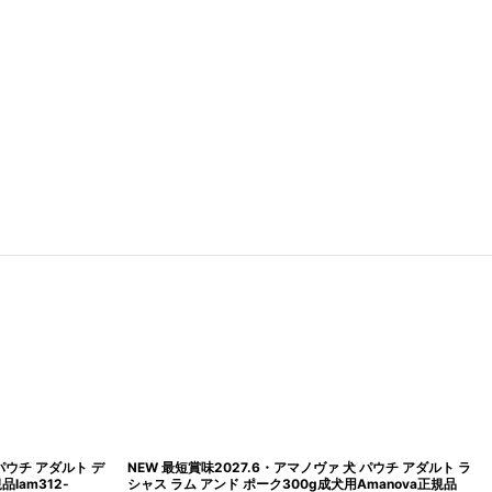
 パウチ アダルト デ
NEW 最短賞味2027.6・アマノヴァ 犬 パウチ アダルト ラ
lam312-
シャス ラム アンド ポーク300g成犬用Amanova正規品