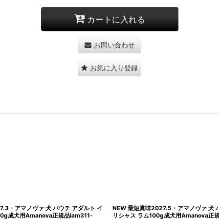
カートに入れる
お問い合わせ
お気に入り登録
27.3・アマノヴァ 犬 パウチ アダルト イ
NEW 最短賞味2027.5・アマノヴァ 犬
g成犬用Amanova正規品lam311-
リシャス ラム100g成犬用Amanova正規品