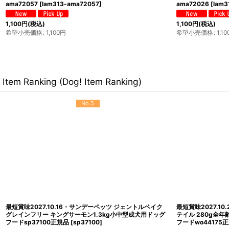
ama72057
[
lam313-ama72057
]
ama72026
[
lam3
1,100
円
(税込)
1,100
円
(税込)
希望小売価格
:
1,100
円
希望小売価格
:
1,10
Item Ranking (Dog! Item Ranking)
No.9
最短賞味2027.10.14・フィッシュ4ドッグ スーペリア アダ
1.5kg×4個対応・
ルト 小粒 6kg大袋ドッグフードFISH4DOGS正規品
シュサーモン （ス
f426625
[
f426625
]
ードTRIBAL正規品t