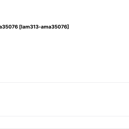
35076
[
lam313-ama35076
]