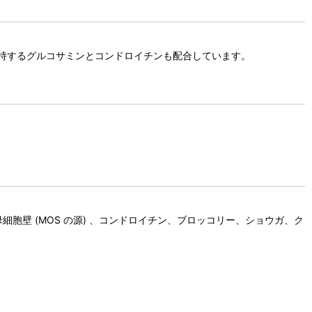
持するグルコサミンとコンドロイチンも配合しています。
母細胞壁 (MOS の源) 、コンドロイチン、ブロッコリー、ショウガ、ク