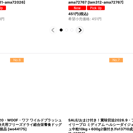
11-ama72026
]
ama72767
[
lam312-ama72767
]
451
円
(税込)
0
円
希望小売価格
:
451
円
No.10
No.11
最短賞味2027.5.21・トライバル フレッ
最短賞味2027.4.9・エンパイア シニ
リムキブル）5kg 成犬用ドライ ドッグフ
ト小粒 12kg肥満/高齢犬用ドライ ドッグ
r12998
[
tr12998
]
規品em31125
[
em31125
]