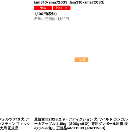
lam316-ama72033
[
lam316-ama72033
]
1,100
円
(税込)
希望小売価格
:
1,100
円
No.12
ア バランスダイエッ
最短賞味2027.10・ミルク本舗 オランダ産100％奇跡のヤ
フードEMPIRE正
ギミルク 100g 犬猫用 全脂粉乳 パウダー 無添加 無調整
mi80159
[
mi80159
]