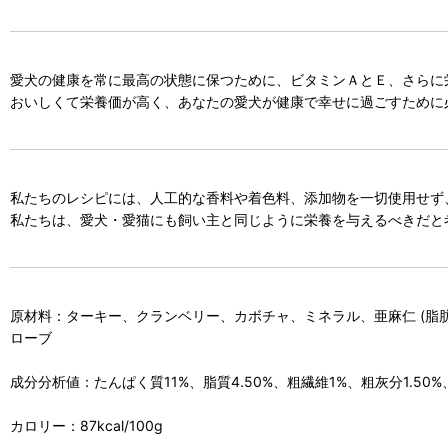
愛犬の健康を常に最高の状態に保つために、ビタミンＡとＥ、さらに
おいしくて栄養価が高く、あなたの愛犬が健康で幸せに過ごすために
私たちのレシピには、人工的な香料や着色料、添加物を一切使用せず
私たちは、愛犬・愛猫にも飼い主と同じように栄養を与えるべきだと
原材料：ターキー、クランベリー、カボチャ、ミネラル、亜麻仁 (脂肪酸 
ローブ
成分分析値：たんぱく質11%、脂質4.50%、粗繊維1%、粗灰分1.50%
カロリー：87kcal/100g