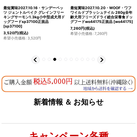
最短賞味2027.10.16・サンデーペッ
最短賞味2027.10.20・WOOF・ワフ
ツ ジェントルベイク グレインフリー
ワイルドブラッシュテイル 280g全年
キングサーモン1.3kg小中型成犬用ド
齢犬用フリーズドライ総合栄養食ドッ
ッグフードsp37100正規品
グフードwo44175正規品
[
wo44175
]
[
sp37100
]
7,260
円
(税込)
3,520
円
(税込)
希望小売価格
:
7,260
円
希望小売価格
:
3,520
円
新着情報 ＆ お知らせ
キャンペーン各種