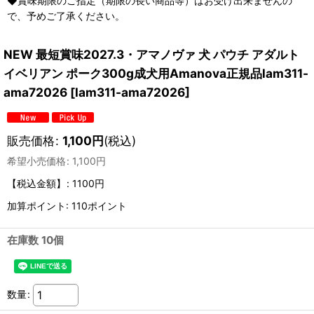
◆賞味期限のご指定（期限の長い商品等）はお受け出来ませんの
で、予めご了承ください。
NEW 最短賞味2027.3・アマノヴァ 犬 パウチ アダルト
イベリアン ポーク300g成犬用Amanova正規品lam311-
ama72026
[
lam311-ama72026
]
販売価格
:
1,100
円
(税込)
希望小売価格
:
1,100
円
【税込金額】
:
1100円
加算ポイント: 110ポイント
在庫数 10個
数量
: