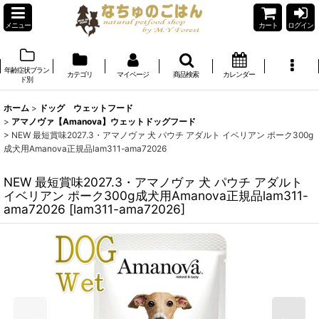
メニュー
カート
ログイン
年齢症状ブラン
カテゴリ
マイページ
商品検索
カレンダー
ド別
ホーム
>
ドッグ ウェットフード
>
アマノヴァ【Amanova】ウェットドッグフード
>
NEW 最短賞味2027.3・アマノヴァ 犬 パウチ アダルト イベリアン ポーク300g
成犬用Amanova正規品lam311-ama72026
NEW 最短賞味2027.3・アマノヴァ 犬 パウチ アダルト
イベリアン ポーク300g成犬用Amanova正規品lam311-
ama72026
[
lam311-ama72026
]