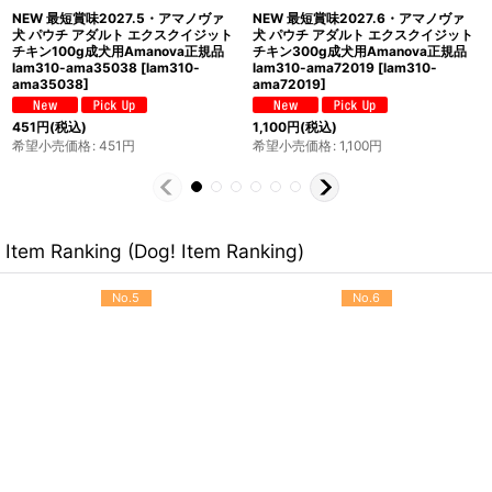
NEW 最短賞味2027.6・アマノヴァ
NEW 最短賞味2027.6・アマノヴァ
犬 パウチ アダルト デリシャス ラム
犬 パウチ アダルト イレジスタブル ビ
300g成犬用Amanova正規品
ーフ300g成犬用Amanova正規品
lam312-ama72750
[
lam312-
lam314-ama72002
[
lam314-
ama72750
]
ama72002
]
1,100
円
(税込)
1,100
円
(税込)
希望小売価格
:
1,100
円
希望小売価格
:
1,100
円
Item Ranking (Dog! Item Ranking)
No.5
No.6