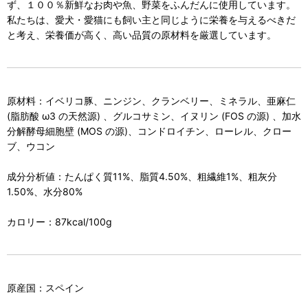
ず、１００％新鮮なお肉や魚、野菜をふんだんに使用しています。
私たちは、愛犬・愛猫にも飼い主と同じように栄養を与えるべきだ
と考え、栄養価が高く、高い品質の原材料を厳選しています。
原材料：イベリコ豚、ニンジン、クランベリー、ミネラル、亜麻仁
(脂肪酸 ω3 の天然源) 、グルコサミン、イヌリン (FOS の源) 、加水
分解酵母細胞壁 (MOS の源)、コンドロイチン、ローレル、クロー
ブ、ウコン
成分分析値：たんぱく質11%、脂質4.50%、粗繊維1%、粗灰分
1.50%、水分80%
カロリー：87kcal/100g
原産国：スペイン