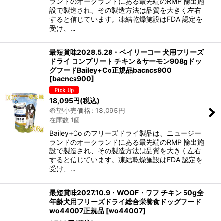
ランドのオークランドにある最先端のRMP 輸出施
設で製造され、その製造方法は品質を大きく左右
すると信じています。凍結乾燥施設はFDA 認定を
受け、…
最短賞味2028.5.28・ベイリーコー 犬用フリーズ
ドライ コンプリート チキン＆サーモン908gドッ
グフードBailey+Co正規品bacncs900
[
bacncs900
]
18,095
円
(税込)
希望小売価格
:
18,095
円
在庫数 1個
Bailey+Co のフリーズドライ製品は、ニュージー
ランドのオークランドにある最先端のRMP 輸出施
設で製造され、その製造方法は品質を大きく左右
すると信じています。凍結乾燥施設はFDA 認定を
受け、…
最短賞味2027.10.9・WOOF・ワフ チキン 50g全
年齢犬用フリーズドライ総合栄養食ドッグフード
wo44007正規品
[
wo44007
]