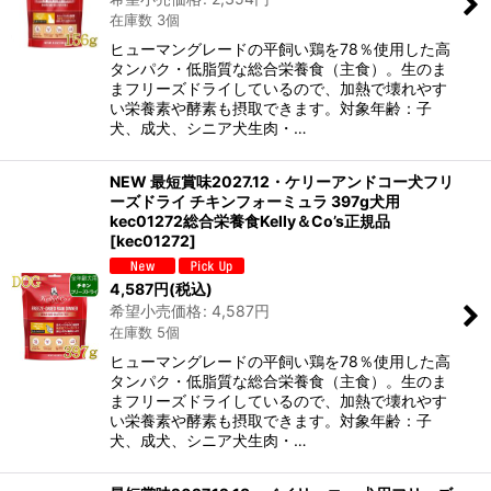
絞り込む
在庫数 3個
ヒューマングレードの平飼い鶏を78％使用した高
タンパク・低脂質な総合栄養食（主食）。生のま
まフリーズドライしているので、加熱で壊れやす
い栄養素や酵素も摂取できます。対象年齢：子
犬、成犬、シニア犬生肉・…
NEW 最短賞味2027.12・ケリーアンドコー犬フリ
ーズドライ チキンフォーミュラ 397g犬用
kec01272総合栄養食Kelly＆Co’s正規品
[
kec01272
]
4,587
円
(税込)
希望小売価格
:
4,587
円
在庫数 5個
ヒューマングレードの平飼い鶏を78％使用した高
タンパク・低脂質な総合栄養食（主食）。生のま
まフリーズドライしているので、加熱で壊れやす
い栄養素や酵素も摂取できます。対象年齢：子
犬、成犬、シニア犬生肉・…