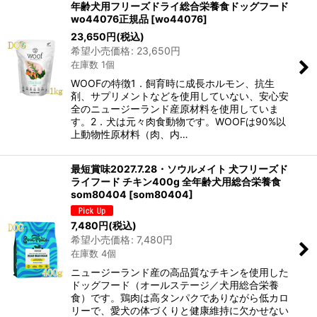
年齢犬用フリーズドライ総合栄養食ドッグフード
wo44076正規品
[
wo44076
]
23,650
円
(税込)
希望小売価格
:
23,650
円
在庫数 1個
WOOFの特徴1．飼育時に成長ホルモン、抗生
剤、サプリメントなどを使用していない、安心安
全のニュージーランド産原材料を使用していま
す。2．犬は元々肉食動物です。WOOFは90%以
上動物性原材料（肉、内…
最短賞味2027.7.28・ソウルメイト 犬フリーズド
ライフード チキン400g 全年齢犬用総合栄養食
som80404
[
som80404
]
7,480
円
(税込)
希望小売価格
:
7,480
円
在庫数 4個
ニュージーランド産の高品質なチキンを使用した
ドッグフード（オールステージ／犬用総合栄養
食）です。鶏肉は高タンパクでありながら低カロ
リーで、愛犬の体づくりと健康維持に欠かせない