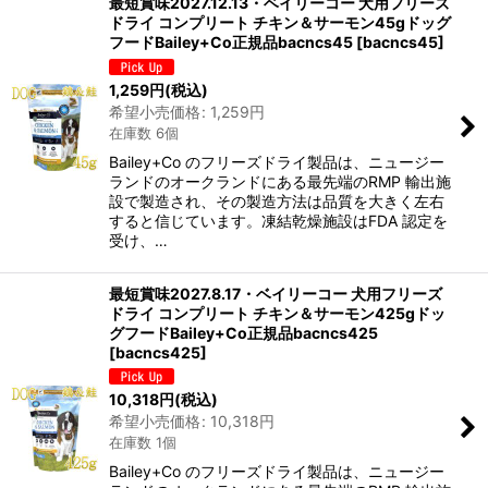
最短賞味2027.12.13・ベイリーコー 犬用フリーズ
ドライ コンプリート チキン＆サーモン45gドッグ
フードBailey+Co正規品bacncs45
[
bacncs45
]
1,259
円
(税込)
希望小売価格
:
1,259
円
在庫数 6個
Bailey+Co のフリーズドライ製品は、ニュージー
ランドのオークランドにある最先端のRMP 輸出施
設で製造され、その製造方法は品質を大きく左右
すると信じています。凍結乾燥施設はFDA 認定を
受け、…
最短賞味2027.8.17・ベイリーコー 犬用フリーズ
ドライ コンプリート チキン＆サーモン425gドッ
グフードBailey+Co正規品bacncs425
[
bacncs425
]
10,318
円
(税込)
希望小売価格
:
10,318
円
在庫数 1個
Bailey+Co のフリーズドライ製品は、ニュージー