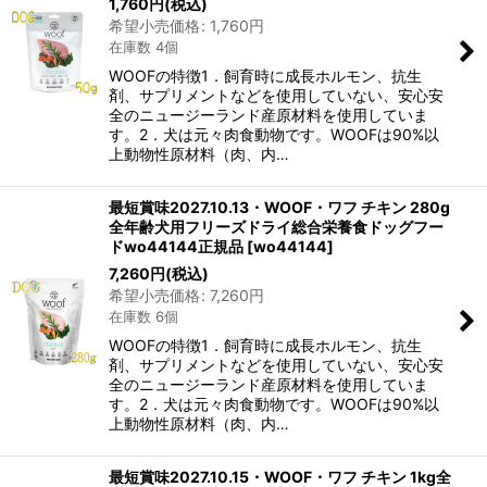
1,760
円
(税込)
希望小売価格
:
1,760
円
在庫数 4個
WOOFの特徴1．飼育時に成長ホルモン、抗生
剤、サプリメントなどを使用していない、安心安
全のニュージーランド産原材料を使用していま
す。2．犬は元々肉食動物です。WOOFは90%以
上動物性原材料（肉、内…
最短賞味2027.10.13・WOOF・ワフ チキン 280g
全年齢犬用フリーズドライ総合栄養食ドッグフー
ドwo44144正規品
[
wo44144
]
7,260
円
(税込)
希望小売価格
:
7,260
円
在庫数 6個
WOOFの特徴1．飼育時に成長ホルモン、抗生
剤、サプリメントなどを使用していない、安心安
全のニュージーランド産原材料を使用していま
す。2．犬は元々肉食動物です。WOOFは90%以
上動物性原材料（肉、内…
最短賞味2027.10.15・WOOF・ワフ チキン 1kg全