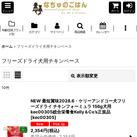
メニュー
カート
ログイン
年齢症状ブラン
カテゴリ
マイページ
商品検索
カレンダー
ド別
ホーム
>
フリーズドライ犬用チキンベース
フリーズドライ犬用チキンベース
表示順変更
閉じる
10
件
表示数
:
NEW 最短賞味2028.6・ケリーアンドコー犬フリ
ーズドライ チキンフォーミュラ 156g犬用
在庫あり
kec00305総合栄養食Kelly＆Co’s正規品
[
kec00305
]
並び順
:
2,354
円
(税込)
希望小売価格
:
2,354
円