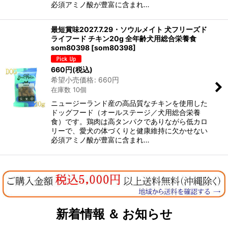
必須アミノ酸が豊富に含まれ…
最短賞味2027.7.29・ソウルメイト 犬フリーズド
ライフード チキン20g 全年齢犬用総合栄養食
som80398
[
som80398
]
660
円
(税込)
希望小売価格
:
660
円
在庫数 10個
ニュージーランド産の高品質なチキンを使用した
ドッグフード（オールステージ／犬用総合栄養
食）です。鶏肉は高タンパクでありながら低カロ
リーで、愛犬の体づくりと健康維持に欠かせない
必須アミノ酸が豊富に含まれ…
新着情報 ＆ お知らせ