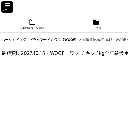
メニュー
年齢症状ブランド別
カテゴリ
ホーム
>
ドッグ ドライフード
>
ワフ【WOOF】
>
最短賞味2027.10.15・W
最短賞味2027.10.15・WOOF・ワフ チキン 1kg全