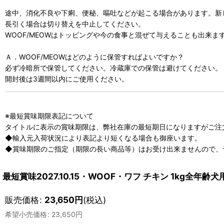
途中、消化不良や下痢、便秘、嘔吐などが起こる場合があります。新
長引く場合は切り替えを中止してください。
WOOF/MEOWはトッピングや今の食事と混ぜて与えることも出来ま
Ａ．WOOF/MEOWはどのように保管すればよいですか？
必ず冷暗所で保管してください。冷蔵庫での保管は避けてください。
開封後は3週間以内にご使用ください。
※最短賞味期限表記について
タイトルに表示の賞味期限は、弊社在庫の最短期日になりますがご注
◆輸入元入荷状況により表記より短くなる場合も御座います。
◆賞味期限のご指定（期限の長い商品等）はお受け出来ませんので、
最短賞味2027.10.15・WOOF・ワフ チキン 1kg全
販売価格
:
23,650
円
(税込)
希望小売価格
:
23,650
円