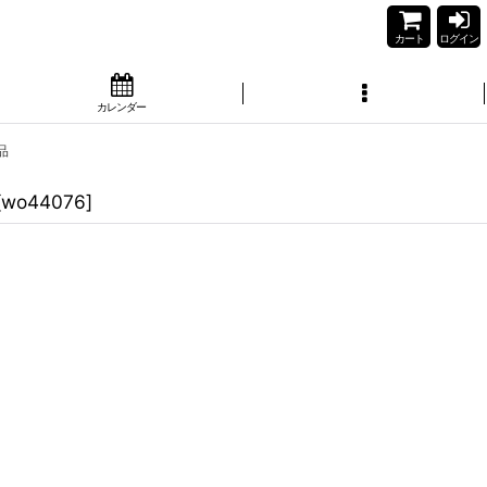
カート
ログイン
カレンダー
品
[
wo44076
]