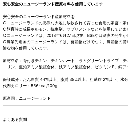
安心安全のニュージーランド産原材料を使用しています
安心安全のニュージーランド産原材料を
○ニュージーランドの肥沃な大地に放牧されて育った食用の家畜・家
○飼育時に成長ホルモン、抗生剤、サプリメントなどを使用していま
○ニュージーランドは、2018年6月27日現在、BSEや口蹄疫の発生
○農業先進国のニュージーランドは、畜産物だけでなく、農産物の管
鮮な物を使用しています。
原材料名：骨付きチキン、チキンハート、ラムグリーントライプ、チ
コリン、亜鉛アミノ酸複合体、鉄アミノ酸複合体、ビタミン E、銅アミ
保証成分：たん白質 44%以上、脂質 38%以上、粗繊維 2%以下、水分 5
代謝カロリー：556kcal/100g
原産国：ニュージーランド
よくある質問