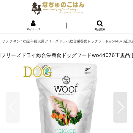
マイページ
商品検索
OOF・ワフ チキン 1kg全年齢犬用フリーズドライ総合栄養食ドッグフードwo44076正規
年齢犬用フリーズドライ総合栄養食ドッグフードwo44076正規品