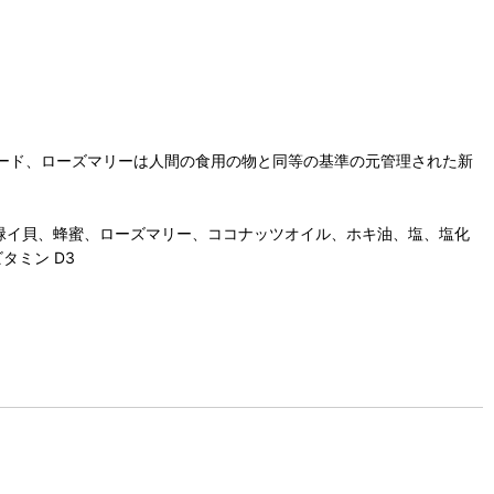
ード、ローズマリーは人間の食用の物と同等の基準の元管理された新
緑イ貝、蜂蜜、ローズマリー、ココナッツオイル、ホキ油、塩、塩化
タミン D3