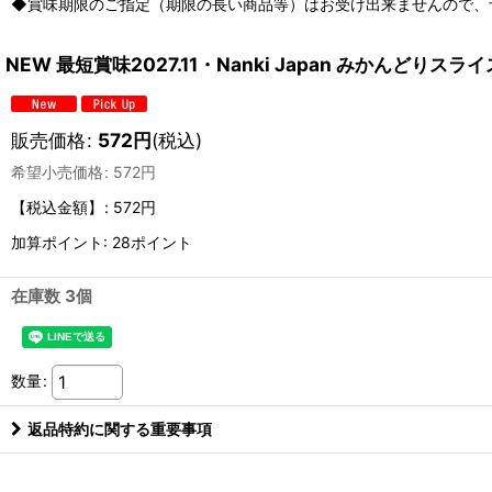
◆賞味期限のご指定（期限の長い商品等）はお受け出来ませんので、
NEW 最短賞味2027.11・Nanki Japan みかんどりスラ
販売価格
:
572
円
(税込)
希望小売価格
:
572
円
【税込金額】
:
572円
加算ポイント: 28ポイント
在庫数 3個
数量
:
返品特約に関する重要事項