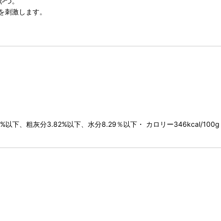
やつ。
を刺激します。
下、粗灰分3.82%以下、水分8.29％以下・ カロリー346kcal/100g