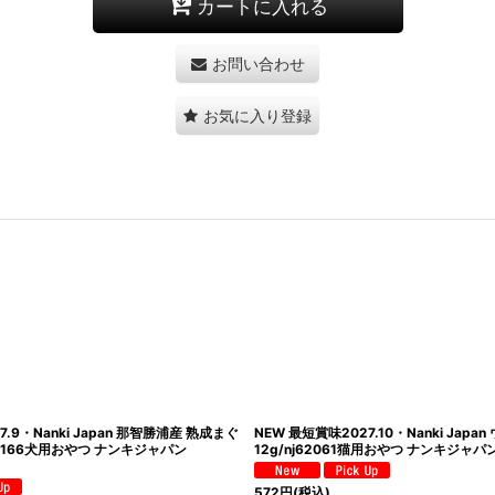
カートに入れる
お問い合わせ
お気に入り登録
7.11・Nanki Japan ひとくち鮪ハンバー
NEW 最短賞味2027.10・Nanki Jap
57犬用おやつ ナンキジャパン
[
nj61057
]
テールスライス40g/nj60081犬用お
[
nj60081
]