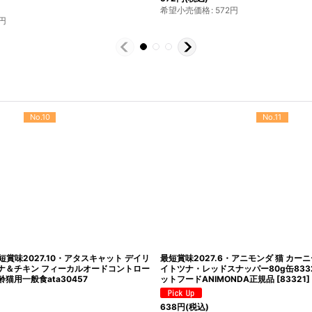
770
円
(税込)
2
円
希望小売価格
:
770
円
No.10
No.11
最短賞味2027.10・アタスキャット デイリ
最短賞味2027.6・アニモンダ 猫 カー
ナ＆チキン フィーカルオードコントロー
イトツナ・レッドスナッパー80g缶833
齢猫用一般食ata30457
ットフードANIMONDA正規品
[
83321
]
638
円
(税込)