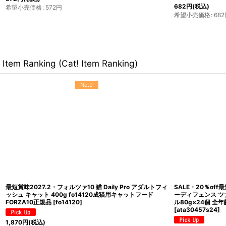
希望小売価格
:
682
円
希望小売価格
:
68
Item Ranking (Cat! Item Ranking)
No.9
最短賞味2027.2・フォルツァ10 猫 Daily Pro アダルトフィ
SALE・20％off
ッシュ キャット 400g fo14120成猫用キャットフード
ーディフェンス ツ
FORZA10正規品
[
fo14120
]
ル80g×24個 全年
[
ata30457s24
]
1,870
円
(税込)