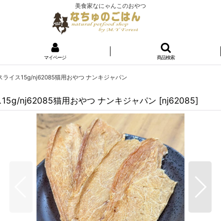
美食家なにゃんこのおやつ
マイページ
商品検索
どりスライス15g/nj62085猫用おやつ ナンキジャパン
イス15g/nj62085猫用おやつ ナンキジャパン
[
nj62085
]