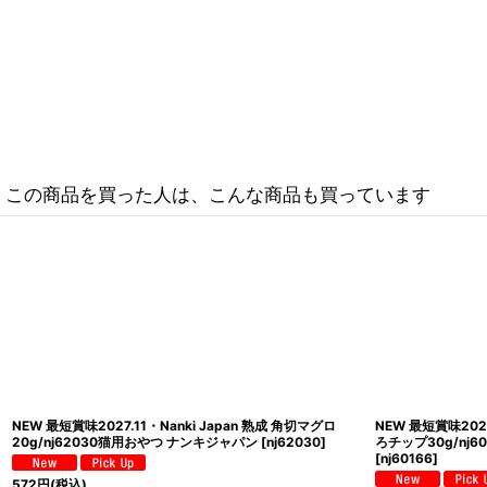
この商品を買った人は、こんな商品も買っています
NEW 最短賞味2027.11・Nanki Japan 和歌山ミカンスライ
NEW 最短賞味202
ス20g/nj60272犬用おやつ ナンキジャパン
[
nj60272
]
グ40g/nj610
682
円
(税込)
682
円
(税込)