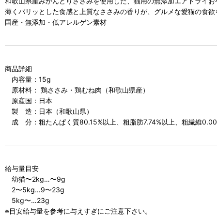
和歌山県産みかんどりささみを使用した、猫用の無添加エアドライお
薄くパリッとした食感と上質なささみの香りが、グルメな愛猫の食欲
国産・無添加・低アレルゲン素材
商品詳細
内容量：15g
原材料： 鶏ささみ・鶏むね肉（和歌山県産）
原産国：日本
製 造：日本（和歌山県）
成 分：粗たんぱく質80.15%以上、粗脂肪7.74%以上、粗繊維0.00%以
給与量目安
幼猫〜2kg…〜9g
2〜5kg…9〜23g
5kg〜…23g
※目安給与量を参考に与えすぎにご注意下さい。