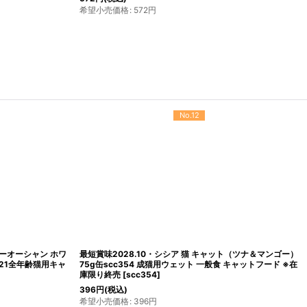
希望小売価格
:
767
円
No.12
ニーオーシャン ホワ
最短賞味2028.10・シシア 猫 キャット（ツナ＆マンゴー）
21全年齢猫用キャ
75g缶scc354 成猫用ウェット 一般食 キャットフード ※在
庫限り終売
[
scc354
]
396
円
(税込)
希望小売価格
:
396
円