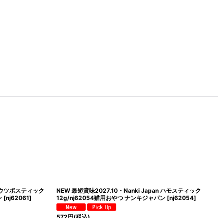
an 那智勝浦産 まぐろ
NEW 最短賞味2027.11・Nanki Japan みかんどりスライス
やつ ナンキジャパン
30g/nj60319犬用おやつ ナンキジャパン
[
nj60319
]
767
円
(税込)