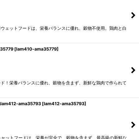
用ウェットフードは、栄養バランスに優れ、穀物不使用。鶏肉と白
5779
[
lam410-ama35779
]
ード！栄養バランスに優れ、穀物を含まず、新鮮な鶏肉で作られて
412-ama35793
[
lam412-ama35793
]
キャットフードは、栄養が完全で、穀物を含まず、最高級の新鮮な