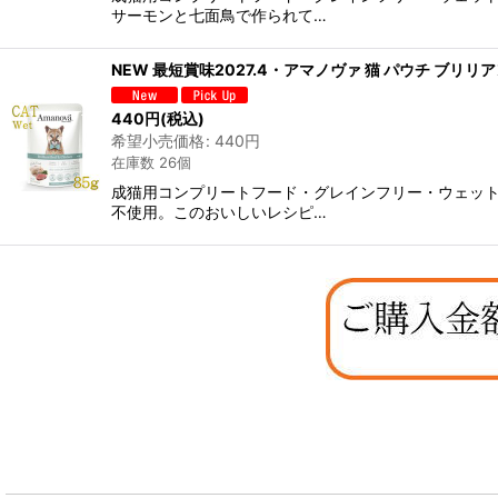
サーモンと七面鳥で作られて…
NEW 最短賞味2027.4・アマノヴァ 猫 パウチ ブリリア
440
円
(税込)
希望小売価格
:
440
円
在庫数 26個
成猫用コンプリートフード・グレインフリー・ウェット
不使用。このおいしいレシピ…