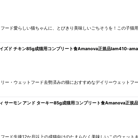
トフード愛らしい猫ちゃんに、とびきり美味しいごちそうを！この子猫
イズド チキン85g成猫用コンプリート食Amanova正規品lam410-ama3
フリー・ウェットフード去勢済みの猫におすすめなデイリーウェットフ
ィ サーモン アンド ターキー85g成猫用コンプリート食Amanova正規品lam
フード生後12か月以上の成猫向けのたまらなく美味しいこのウェット