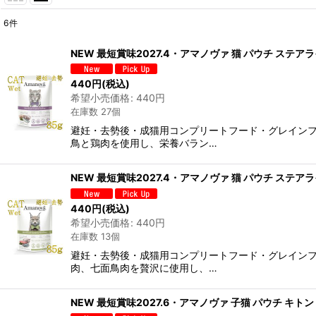
6
件
表示数
:
NEW 最短賞味2027.4・アマノヴァ 猫 パウチ ステアラ
在庫あり
440
円
(税込)
希望小売価格
:
440
円
並び順
:
在庫数 27個
避妊・去勢後・成猫用コンプリートフード・グレイン
鳥と鶏肉を使用し、栄養バラン…
NEW 最短賞味2027.4・アマノヴァ 猫 パウチ ステアラ
440
円
(税込)
希望小売価格
:
440
円
在庫数 13個
避妊・去勢後・成猫用コンプリートフード・グレイン
肉、七面鳥肉を贅沢に使用し、…
NEW 最短賞味2027.6・アマノヴァ 子猫 パウチ キトン