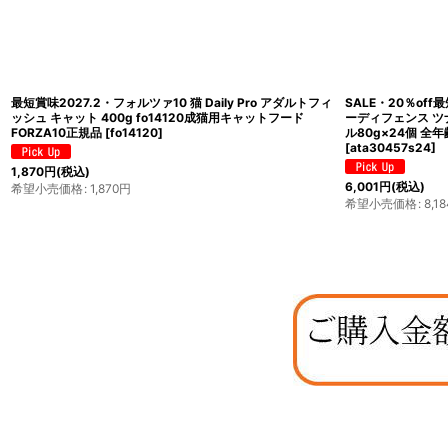
最短賞味2027.2・フォルツァ10 猫 Daily Pro アダルトフィ
SALE・20％off
ッシュ キャット 400g fo14120成猫用キャットフード
ーディフェンス ツ
FORZA10正規品
[
fo14120
]
ル80g×24個 全年
[
ata30457s24
]
1,870
円
(税込)
6,001
円
(税込)
希望小売価格
:
1,870
円
希望小売価格
:
8,18