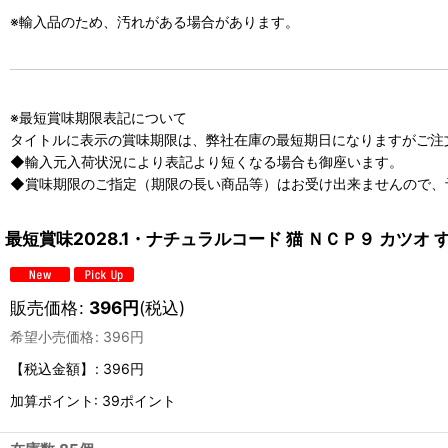
※輸入品のため、汚れがある場合があります。
※最短賞味期限表記について
タイトルに表示の賞味期限は、弊社在庫の最短期日になりますがご注
◆輸入元入荷状況により表記より短くなる場合も御座います。
◆賞味期限のご指定（期限の長い商品等）はお受け出来ませんので、
最短賞味2028.1・ナチュラルコード 猫 ＮＣＰ９ カツオ す
販売価格
:
396
円
(税込)
希望小売価格
:
396
円
【税込金額】
:
396円
加算ポイント: 39ポイント