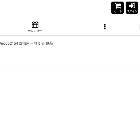
カート
ログイン
カレンダー
nco52154成猫用一般食 正規品