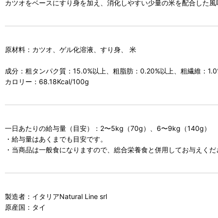
カツオをベースにすり身を加え、消化しやすい少量の米を配合した風
原材料：カツオ、ゲル化溶液、すり身、 米
成分：粗タンパク質：15.0%以上、粗脂肪：0.20%以上、粗繊維：1.0
カロリー：68.18Kcal/100g
一日あたりの給与量（目安）：2〜5kg（70g）、6〜9kg（140g）
・給与量はあくまでも目安です。
・当商品は一般食になりますので、総合栄養食と併用してお与えくだ
製造者：イタリアNatural Line srl
原産国：タイ