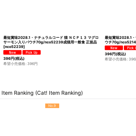
４ マグロ 鯛
最短賞味2028.1・ナチュラルコード 猫 ＮＣＰ１ チキン パ
最短賞
品
ウチ70g/nco52079成猫用一般食 正規品
[
nco52079
]
ブスタ
[
nco
396
円
(税込)
396
希望小売価格
:
396
円
希望
Item Ranking (Cat! Item Ranking)
No.9