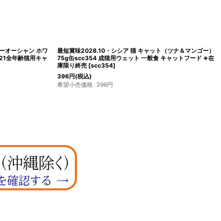
ニーオーシャン ホワ
最短賞味2028.10・シシア 猫 キャット（ツナ＆マンゴー）
21全年齢猫用キャ
75g缶scc354 成猫用ウェット 一般食 キャットフード ※在
庫限り終売
[
scc354
]
396
円
(税込)
希望小売価格
:
396
円