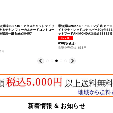
最短賞味2027.10・アタスキャット デイリ
最短賞味2027.6・アニモンダ 猫 カー
ナ＆チキン フィーカルオードコントロー
イトツナ・レッドスナッパー80g缶833
齢猫用一般食ata30457
ットフードANIMONDA正規品
[
83321
]
638
円
(税込)
希望小売価格
:
638
円
4
円
新着情報 ＆ お知らせ