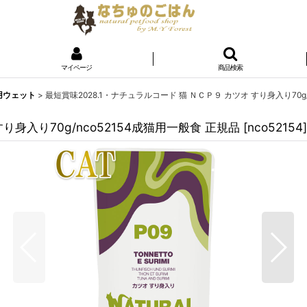
マイページ
商品検索
猫用ウェット
>
最短賞味2028.1・ナチュラルコード 猫 ＮＣＰ９ カツオ すり身入り70g/
り身入り70g/nco52154成猫用一般食 正規品
[
nco52154
]