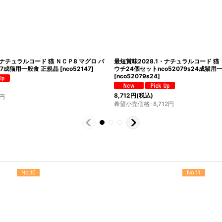
味2028.1・ナチュラルコード 猫 ＮＣＰ５ マグロ ロ
最短賞味2028.1・ナチュ
ー入りパウチ70g/nco52116成猫用一般食 正規品
ム＆ポテト入りパウチ70g/
52116
]
[
nco52093
]
円
(税込)
396
円
(税込)
小売価格
:
396
円
希望小売価格
:
396
円
No.10
No.11