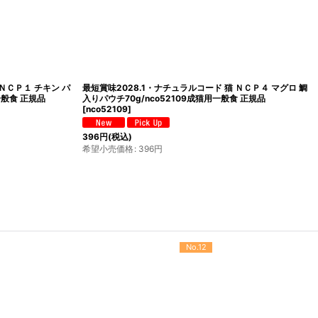
ラルコード 猫 ＮＣＰ３ チキン ラ
最短賞味2028.1・ナチュラルコード 猫 ＮＣＰ
nco52093成猫用一般食 正規品
アロエ入りパウチ70g/nco52192成猫用一般食
[
nco52192
]
396
円
(税込)
希望小売価格
:
396
円
No.12