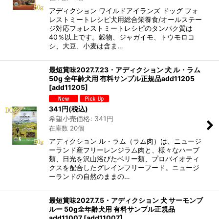
アディクション ワイルドアイランズ ドッグ フォ
レストミートレシピ犬用総合栄養食/オールステー
ジ対応フォレストミートレシピのタンパク質は
40％以上です。穀物、ジャガイモ、トウモロコ
シ、大豆、小麦は含ま…
最短賞味2027.7.23・アディクション 犬 ル・ラム
50g 全年齢犬用 有料サンプル正規品add11205
[
add11205
]
341
円
(税込)
希望小売価格
:
341
円
在庫数 20個
アディクション ル・ラム（ラム肉）は、ニュージ
ーランド産フリーレンジラム肉と、様々なハーブ
類、日光を沢山浴びたベリー類、プロバイオティ
クスを配合したグレインフリーフード。ニュージ
ーランドの自然のままの…
最短賞味2027.7.5・アディクション 犬 サーモンブ
ルー 50g全年齢犬用 有料サンプル正規品
add11007
[
add11007
]