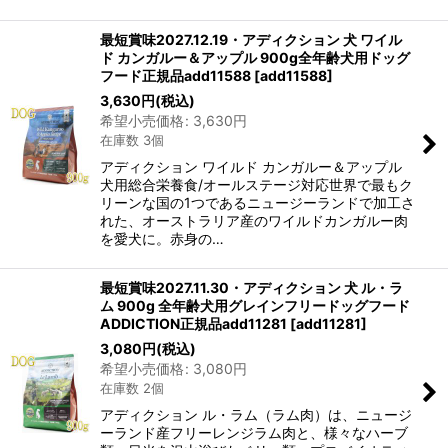
最短賞味2027.12.19・アディクション 犬 ワイル
ド カンガルー＆アップル 900g全年齢犬用ドッグ
フード正規品add11588
[
add11588
]
3,630
円
(税込)
希望小売価格
:
3,630
円
在庫数 3個
アディクション ワイルド カンガルー＆アップル
犬用総合栄養食/オールステージ対応世界で最もク
リーンな国の1つであるニュージーランドで加工さ
れた、オーストラリア産のワイルドカンガルー肉
を愛犬に。赤身の…
最短賞味2027.11.30・アディクション 犬 ル・ラ
ム 900g 全年齢犬用グレインフリードッグフード
ADDICTION正規品add11281
[
add11281
]
3,080
円
(税込)
希望小売価格
:
3,080
円
在庫数 2個
アディクション ル・ラム（ラム肉）は、ニュージ
ーランド産フリーレンジラム肉と、様々なハーブ