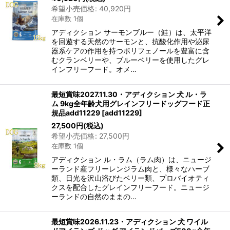
希望小売価格
:
40,920
円
在庫数 1個
アディクション サーモンブルー（鮭）は、太平洋
を回遊する天然のサーモンと、抗酸化作用や泌尿
器系ケアの作用を持つポリフェノールを豊富に含
むクランベリーや、ブルーベリーを使用したグレ
インフリーフード。オメ…
最短賞味2027.11.30・アディクション 犬 ル・ラ
ム 9kg全年齢犬用グレインフリードッグフード正
規品add11229
[
add11229
]
27,500
円
(税込)
希望小売価格
:
27,500
円
在庫数 1個
アディクション ル・ラム（ラム肉）は、ニュージ
ーランド産フリーレンジラム肉と、様々なハーブ
類、日光を沢山浴びたベリー類、プロバイオティ
クスを配合したグレインフリーフード。ニュージ
ーランドの自然のままの…
最短賞味2026.11.23・アディクション 犬 ワイル