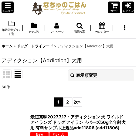
メニュー
カート
ログイン
年齢症状ブラン
カテゴリ
マイページ
商品検索
カレンダー
ド別
ホーム
>
ドッグ ドライフード
>
アディクション【Addiction】犬用
アディクション【Addiction】犬用
表示順変更
閉じる
66
件
表示数
:
1
2
次
»
在庫あり
最短賞味2027.7.17・アディクション 犬 ワイルド
並び順
:
アイランズ ドッグ アイランドバーズ50g全年齢犬
用 有料サンプル正規品add11806
[
add11806
]