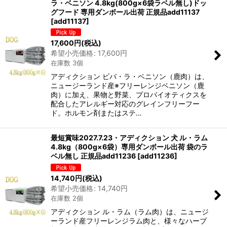
ラ・ベニソン 4.8kg(800g×6袋ラベル無し)ドッ
グフード 専用ダンボール出荷 正規品add11137
[
add11137
]
17,600
円
(税込)
希望小売価格
:
17,600
円
在庫数 3個
アディクション ビバ・ラ・ベニソン（鹿肉）は、
ニュージーランド産※フリーレンジベニソン（鹿
肉）に加え、果物と野菜、プロバイオティクスを
配合したアレルギー対応のグレインフリーフー
ド。ホルモン剤またはステ…
最短賞味2027.7.23・アディクション 犬 ル・ラム
4.8kg（800g×6袋）専用ダンボール出荷 袋のラ
ベル無し 正規品add11236
[
add11236
]
14,740
円
(税込)
希望小売価格
:
14,740
円
在庫数 2個
アディクション ル・ラム（ラム肉）は、ニュージ
ーランド産フリーレンジラム肉と、様々なハーブ