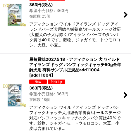
絞り込む
363
円
(税込)
希望小売価格
:
363
円
在庫数 25個
アディクション ワイルドアイランズ ドッグ アイ
ランドバーズ犬用総合栄養食/オールステージ対応
(大型犬の子犬は除く)アイランドバーズのタンパ
ク質は40％です。穀物、ジャガイモ、トウモロコ
シ、大豆、小麦…
最短賞味2027.5.18・アディクション 犬 ワイルド
アイランズ ドッグ パシフィックキャッチ50g全年
齢犬用 有料サンプル正規品add11004
[
add11004
]
363
円
(税込)
希望小売価格
:
363
円
在庫数 18個
アディクション ワイルドアイランズ ドッグ パシ
フィックキャッチ犬用総合栄養食/オールステージ
対応パシフィックキャッチのタンパク質は40％で
す。穀物、ジャガイモ、トウモロコシ、大豆、小
麦は含まれていま…