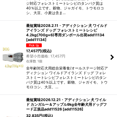
ジ対応フォレストミートレシピのタンパク質は
40％以上です。穀物、ジャガイモ、トウモロコ
シ、大豆、小麦は含ま…
最短賞味2028.2.11・アディクション 犬 ワイルド
アイランズ ドッグ フォレストミートレシピ
4.2kg(700g×6)専用ダンボール出荷add11134
[
add11134
]
17,457
円
(税込)
希望小売価格
:
17,457
円
在庫数 1個
全年齢対応犬用総合栄養食/オールステージ対応ア
ディクション ワイルドアイランズ ドッグ フォレ
ストミートレシピフォレストミートレシピのタン
パク質は40％以上です。穀物、ジャガイモ、トウ
モロコシ、大豆、…
最短賞味2026.12.21・アディクション 犬 ワイル
ド カンガルー＆アップル9kg全年齢犬用ドッグフ
ード正規品add11526
[
add11526
]
32,835
円
(税込)