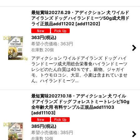
最短賞味2027.6.29・アディクション 犬 ワイルド
アイランズ ドッグ ハイランドミーツ50g成犬用ド
ライ正規品add11202
[
add11202
]
363
円
(税込)
希望小売価格
:
363
円
在庫数 20個
アディクション ワイルドアイランズ ドッグ ハイ
ランドミーツ成犬用総合栄養食ハイランドミーツ
レシピのたん白質は40％です。穀物、ジャガイ
モ、トウモロコシ、大豆、小麦は含まれていませ
ん。ハイランドミーツ…
最短賞味2027.10.18・アディクション 犬 ワイル
ドアイランズ ドッグ フォレストミートレシピ50g
全年齢犬用 有料サンプル正規品add11103
[
add11103
]
385
円
(税込)
希望小売価格
:
385
円
在庫数 10個