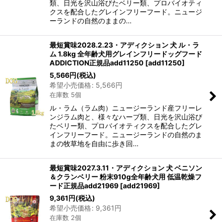
類、日光を沢山浴びたベリー類、プロバイオティ
クスを配合したグレインフリーフード。ニュージ
ーランドの自然のままの…
最短賞味2028.2.23・アディクション 犬 ル・ラ
ム 1.8kg 全年齢犬用グレインフリードッグフード
ADDICTION正規品add11250
[
add11250
]
5,566
円
(税込)
希望小売価格
:
5,566
円
在庫数 5個
ル・ラム（ラム肉）ニュージーランド産フリーレ
ンジラム肉と、様々なハーブ類、日光を沢山浴び
たベリー類、プロバイオティクスを配合したグレ
インフリーフード。ニュージーランドの自然のま
まの牧草地を自由に歩き回…
最短賞味2027.3.11・アディクション 犬 ベニソン
＆クランベリー 粉末910g全年齢犬用 低温乾燥フ
ード正規品add21969
[
add21969
]
9,361
円
(税込)
希望小売価格
:
9,361
円
在庫数 2個