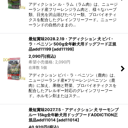
アディクション ル・ラム（ラム肉）は、ニュージ
ーランド産フリーレンジラム肉と、様々なハーブ
類、日光を沢山浴びたベリー類、プロバイオティ
クスを配合したグレインフリーフード。ニュージ
ーランドの自然のままの…
最短賞味2028.2.19・アディクション 犬 ビバ・
ラ・ベニソン 500g全年齢犬用ドッグフード正規
品add11199
[
add11199
]
2,090
円
(税込)
希望小売価格
:
2,090
円
在庫数 5個
アディクション ビバ・ラ・ベニソン（鹿肉）は、
ニュージーランド産※フリーレンジベニソン（鹿
肉）に加え、果物と野菜、プロバイオティクスを
配合したアレルギー対応のグレインフリーフー
ド。ホルモン剤またはステ…
最短賞味2027.7.5・アディクション 犬 サーモンブ
ルー 15kg全年齢犬用ドッグフードADDICTION正
規品add11014
[
add11014
]
40,920
円
(税込)