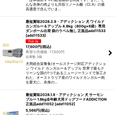
んな赤身の肉よりも共役リノール酸（CLA）の最
高濃度で含んでいま…
最短賞味2028.2.9・アディクション 犬 ワイルド
カンガルー＆アップル 4.8kg（800g×6袋）専用
ダンボール出荷 袋のラベル無し 正規品add11533
[
add11533
]
17,600
円
(税込)
希望小売価格
:
17,600
円
在庫数 3個
犬用総合栄養食/オールステージ対応アディクショ
ン ワイルド カンガルー＆アップル 世界で最もク
リーンな国の1つであるニュージーランドで加工さ
れた、オーストラリア産のワイルドカンガルー肉
を愛犬に。赤身の…
最短賞味2028.1.9・アディクション 犬 サーモン
ブルー 1.8kg全年齢犬用ドッグフードADDICTION
正規品add11052
[
add11052
]
5,566
円
(税込)