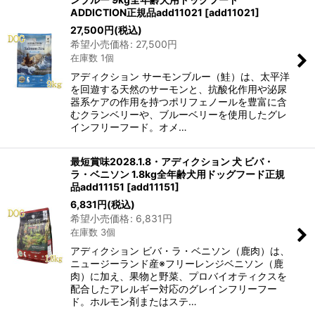
ADDICTION正規品add11021
[
add11021
]
27,500
円
(税込)
希望小売価格
:
27,500
円
在庫数 1個
アディクション サーモンブルー（鮭）は、太平洋
を回遊する天然のサーモンと、抗酸化作用や泌尿
器系ケアの作用を持つポリフェノールを豊富に含
むクランベリーや、ブルーベリーを使用したグレ
インフリーフード。オメ…
最短賞味2028.1.8・アディクション 犬 ビバ・
ラ・ベニソン 1.8kg全年齢犬用ドッグフード正規
品add11151
[
add11151
]
6,831
円
(税込)
希望小売価格
:
6,831
円
在庫数 3個
アディクション ビバ・ラ・ベニソン（鹿肉）は、
ニュージーランド産※フリーレンジベニソン（鹿
肉）に加え、果物と野菜、プロバイオティクスを
配合したアレルギー対応のグレインフリーフー
ド。ホルモン剤またはステ…