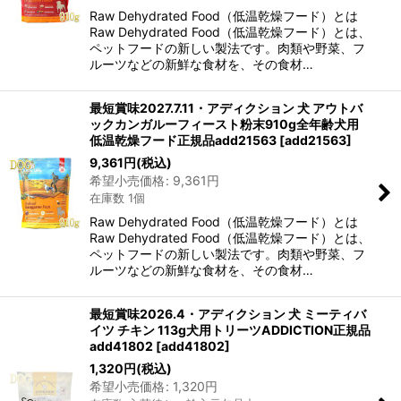
Raw Dehydrated Food（低温乾燥フード）とは
Raw Dehydrated Food（低温乾燥フード）とは、
ペットフードの新しい製法です。肉類や野菜、フ
ルーツなどの新鮮な食材を、その食材…
最短賞味2027.7.11・アディクション 犬 アウトバ
ックカンガルーフィースト粉末910g全年齢犬用
低温乾燥フード正規品add21563
[
add21563
]
9,361
円
(税込)
希望小売価格
:
9,361
円
在庫数 1個
Raw Dehydrated Food（低温乾燥フード）とは
Raw Dehydrated Food（低温乾燥フード）とは、
ペットフードの新しい製法です。肉類や野菜、フ
ルーツなどの新鮮な食材を、その食材…
最短賞味2026.4・アディクション 犬 ミーティバ
イツ チキン 113g犬用トリーツADDICTION正規品
add41802
[
add41802
]
1,320
円
(税込)
希望小売価格
:
1,320
円