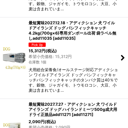
す。穀物、ジャガイモ、トウモロコシ、大豆、小
麦は含まれていま…
最短賞味2027.12.18・アディクション 犬 ワイル
ドアイランズ ドッグ パシフィックキャッチ
4.2kg(700g×6)専用ダンボール出荷 袋ラベル無
しadd11035
[
add11035
]
15,312
円
(税込)
希望小売価格
:
15,312
円
在庫数 1個
犬用総合栄養食/オールステージ対応アディクショ
ン ワイルドアイランズ ドッグ パシフィックキャ
ッチパシフィックキャッチのタンパク質は40％で
す。穀物、ジャガイモ、トウモロコシ、大豆、小
麦は含まれていま…
最短賞味2027.7.27・アディクション 犬 ワイルド
アイランズ ドッグ ハイランドミーツ500g成犬用
ドライ正規品add11271
[
add11271
]
2,090
円
(税込)
希望小売価格
:
2,090
円