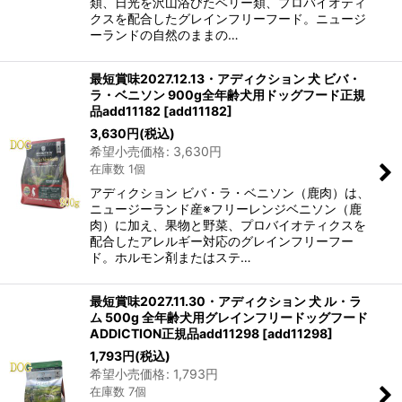
類、日光を沢山浴びたベリー類、プロバイオティ
クスを配合したグレインフリーフード。ニュージ
ーランドの自然のままの…
最短賞味2027.12.13・アディクション 犬 ビバ・
ラ・ベニソン 900g全年齢犬用ドッグフード正規
品add11182
[
add11182
]
3,630
円
(税込)
希望小売価格
:
3,630
円
在庫数 1個
アディクション ビバ・ラ・ベニソン（鹿肉）は、
ニュージーランド産※フリーレンジベニソン（鹿
肉）に加え、果物と野菜、プロバイオティクスを
配合したアレルギー対応のグレインフリーフー
ド。ホルモン剤またはステ…
最短賞味2027.11.30・アディクション 犬 ル・ラ
ム 500g 全年齢犬用グレインフリードッグフード
ADDICTION正規品add11298
[
add11298
]
1,793
円
(税込)
希望小売価格
:
1,793
円
在庫数 7個