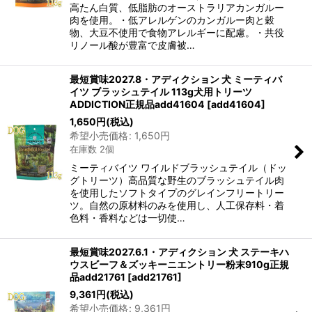
高たん白質、低脂肪のオーストラリアカンガルー
肉を使用。・低アレルゲンのカンガルー肉と穀
物、大豆不使用で食物アレルギーに配慮。・共役
リノール酸が豊富で皮膚被…
最短賞味2027.8・アディクション 犬 ミーティバ
イツ ブラッシュテイル 113g犬用トリーツ
ADDICTION正規品add41604
[
add41604
]
1,650
円
(税込)
希望小売価格
:
1,650
円
在庫数 2個
ミーティバイツ ワイルドブラッシュテイル（ドッ
グトリーツ）高品質な野生のブラッシュテイル肉
を使用したソフトタイプのグレインフリートリー
ツ。自然の原材料のみを使用し、人工保存料・着
色料・香料などは一切使…
最短賞味2027.6.1・アディクション 犬 ステーキハ
ウスビーフ＆ズッキーニエントリー粉末910g正規
品add21761
[
add21761
]
9,361
円
(税込)
希望小売価格
:
9,361
円