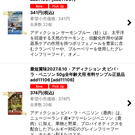
341
円
(税込)
希望小売価格
:
341
円
在庫数 22個
アディクション サーモンブルー（鮭）は、太平洋
を回遊する天然のサーモンと、抗酸化作用や泌尿
器系ケアの作用を持つポリフェノールを豊富に含
むクランベリーや、ブルーベリーを使用したグレ
インフリーフード。オメ…
最短賞味2027.8.10・アディクション 犬 ビバ・
ラ・ベニソン 50g全年齢犬用 有料サンプル正規品
add11106
[
add11106
]
374
円
(税込)
希望小売価格
:
374
円
在庫数 20個
アディクション ビバ・ラ・ベニソン（鹿肉）は、
ニュージーランド産※フリーレンジベニソン（鹿
肉）に加え、果物と野菜、プロバイオティクスを
配合したアレルギー対応のグレインフリーフー
ド。ホルモン剤またはステ…