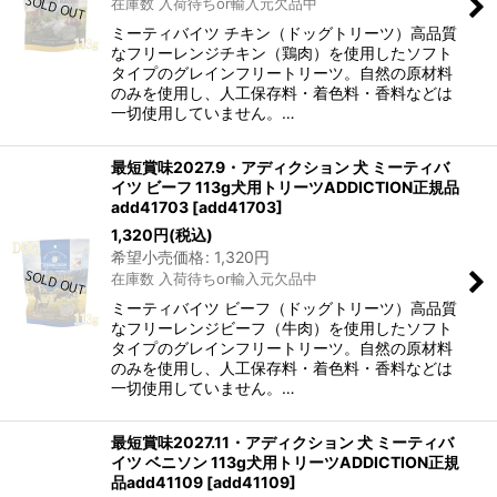
在庫数 入荷待ちor輸入元欠品中
ミーティバイツ チキン（ドッグトリーツ）高品質
なフリーレンジチキン（鶏肉）を使用したソフト
タイプのグレインフリートリーツ。自然の原材料
のみを使用し、人工保存料・着色料・香料などは
一切使用していません。…
最短賞味2027.9・アディクション 犬 ミーティバ
イツ ビーフ 113g犬用トリーツADDICTION正規品
add41703
[
add41703
]
1,320
円
(税込)
希望小売価格
:
1,320
円
在庫数 入荷待ちor輸入元欠品中
ミーティバイツ ビーフ（ドッグトリーツ）高品質
なフリーレンジビーフ（牛肉）を使用したソフト
タイプのグレインフリートリーツ。自然の原材料
のみを使用し、人工保存料・着色料・香料などは
一切使用していません。…
最短賞味2027.11・アディクション 犬 ミーティバ
イツ ベニソン 113g犬用トリーツADDICTION正規
品add41109
[
add41109
]