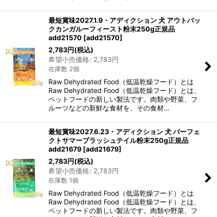
最短賞味2027.1.9・アディクション 犬 アウトバッ
クカンガルーフィースト粉末250g正規品
add21570
[
add21570
]
2,783
円
(税込)
希望小売価格
:
2,783
円
在庫数 2個
Raw Dehydrated Food（低温乾燥フード）とは
Raw Dehydrated Food（低温乾燥フード）とは、
ペットフードの新しい製法です。肉類や野菜、フ
ルーツなどの新鮮な食材を、その食材…
最短賞味2027.6.23・アディクション 犬 パーフェ
クトサマーブラッシュテイル粉末250g正規品
add21679
[
add21679
]
2,783
円
(税込)
希望小売価格
:
2,783
円
在庫数 1個
Raw Dehydrated Food（低温乾燥フード）とは
Raw Dehydrated Food（低温乾燥フード）とは、
ペットフードの新しい製法です。肉類や野菜、フ