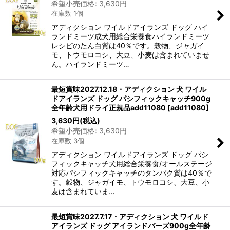
希望小売価格
:
3,630
円
在庫数 1個
アディクション ワイルドアイランズ ドッグ ハイ
ランドミーツ成犬用総合栄養食ハイランドミーツ
レシピのたん白質は40％です。穀物、ジャガイ
モ、トウモロコシ、大豆、小麦は含まれていませ
ん。ハイランドミーツ…
最短賞味2027.12.18・アディクション 犬 ワイル
ドアイランズ ドッグ パシフィックキャッチ900g
全年齢犬用ドライ正規品add11080
[
add11080
]
3,630
円
(税込)
希望小売価格
:
3,630
円
在庫数 3個
アディクション ワイルドアイランズ ドッグ パシ
フィックキャッチ犬用総合栄養食/オールステージ
対応パシフィックキャッチのタンパク質は40％で
す。穀物、ジャガイモ、トウモロコシ、大豆、小
麦は含まれていま…
最短賞味2027.7.17・アディクション 犬 ワイルド
アイランズ ドッグ アイランドバーズ900g全年齢