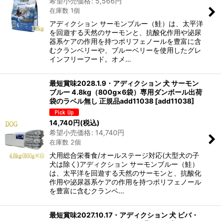
希望小売価格
:
5,566
円
在庫数 1個
アディクション サーモンブルー（鮭）は、太平洋
を回遊する天然のサーモンと、抗酸化作用や泌尿
器系ケアの作用を持つポリフェノールを豊富に含
むクランベリーや、ブルーベリーを使用したグレ
インフリーフード。オメ…
最短賞味2028.1.9・アディクション 犬 サーモン
ブルー 4.8kg（800g×6袋）専用ダンボール出荷
袋のラベル無し 正規品add11038
[
add11038
]
14,740
円
(税込)
希望小売価格
:
14,740
円
在庫数 2個
犬用総合栄養食/オールステージ対応(大型犬の子
犬は除く)アディクション サーモンブルー（鮭）
は、太平洋を回遊する天然のサーモンと、抗酸化
作用や泌尿器系ケアの作用を持つポリフェノール
を豊富に含むクランベ…
最短賞味2027.10.17・アディクション 犬 ビバ・