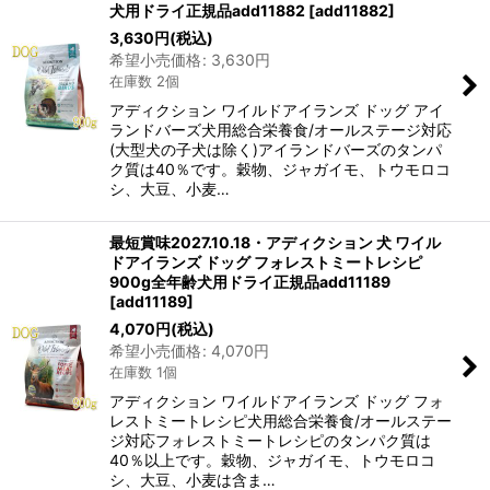
犬用ドライ正規品add11882
[
add11882
]
3,630
円
(税込)
希望小売価格
:
3,630
円
在庫数 2個
アディクション ワイルドアイランズ ドッグ アイ
ランドバーズ犬用総合栄養食/オールステージ対応
(大型犬の子犬は除く)アイランドバーズのタンパ
ク質は40％です。穀物、ジャガイモ、トウモロコ
シ、大豆、小麦…
最短賞味2027.10.18・アディクション 犬 ワイル
ドアイランズ ドッグ フォレストミートレシピ
900g全年齢犬用ドライ正規品add11189
[
add11189
]
4,070
円
(税込)
希望小売価格
:
4,070
円
在庫数 1個
アディクション ワイルドアイランズ ドッグ フォ
レストミートレシピ犬用総合栄養食/オールステー
ジ対応フォレストミートレシピのタンパク質は
40％以上です。穀物、ジャガイモ、トウモロコ
シ、大豆、小麦は含ま…