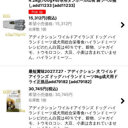
4.2kg(700g×6)専用ダンボール出荷 袋ラベル無
しadd11233
[
add11233
]
15,312
円
(税込)
希望小売価格
:
15,312
円
在庫数 1個
アディクション ワイルドアイランズ ドッグ ハイ
ランドミーツ成犬用総合栄養食ハイランドミーツ
レシピのたん白質は40％です。穀物、ジャガイ
モ、トウモロコシ、大豆、小麦は含まれていませ
ん。ハイランドミーツ…
最短賞味2027.7.27・アディクション 犬 ワイルド
アイランズ ドッグ ハイランドミーツ9kg成犬用ド
ライ正規品add79182
[
add79182
]
30,745
円
(税込)
希望小売価格
:
30,745
円
在庫数 1個
アディクション ワイルドアイランズ ドッグ ハイ
ランドミーツ成犬用総合栄養食ハイランドミーツ
レシピのたん白質は40％です。穀物、ジャガイ
モ、トウモロコシ、大豆、小麦は含まれていませ