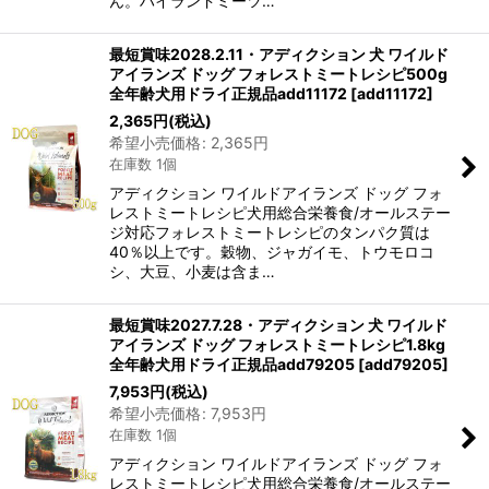
ん。ハイランドミーツ…
最短賞味2028.2.11・アディクション 犬 ワイルド
アイランズ ドッグ フォレストミートレシピ500g
全年齢犬用ドライ正規品add11172
[
add11172
]
2,365
円
(税込)
希望小売価格
:
2,365
円
在庫数 1個
アディクション ワイルドアイランズ ドッグ フォ
レストミートレシピ犬用総合栄養食/オールステー
ジ対応フォレストミートレシピのタンパク質は
40％以上です。穀物、ジャガイモ、トウモロコ
シ、大豆、小麦は含ま…
最短賞味2027.7.28・アディクション 犬 ワイルド
アイランズ ドッグ フォレストミートレシピ1.8kg
全年齢犬用ドライ正規品add79205
[
add79205
]
7,953
円
(税込)
希望小売価格
:
7,953
円
在庫数 1個
アディクション ワイルドアイランズ ドッグ フォ
レストミートレシピ犬用総合栄養食/オールステー