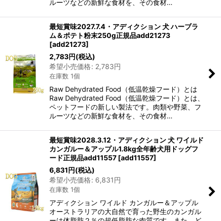
ルーツなどの新鮮な食材を、その食材…
最短賞味2027.7.4・アディクション 犬 ハーブラ
ム＆ポテト粉末250g正規品add21273
[
add21273
]
2,783
円
(税込)
希望小売価格
:
2,783
円
在庫数 1個
Raw Dehydrated Food（低温乾燥フード）とは
Raw Dehydrated Food（低温乾燥フード）とは、
ペットフードの新しい製法です。肉類や野菜、フ
ルーツなどの新鮮な食材を、その食材…
最短賞味2028.3.12・アディクション 犬 ワイルド
カンガルー＆アップル1.8kg全年齢犬用ドッグフ
ード正規品add11557
[
add11557
]
6,831
円
(税込)
希望小売価格
:
6,831
円
在庫数 1個
アディクション ワイルド カンガルー＆アップル
オーストラリアの大自然で育った野生のカンガル
ーは体脂肪２％の超低脂肪な肉質です。また、ど