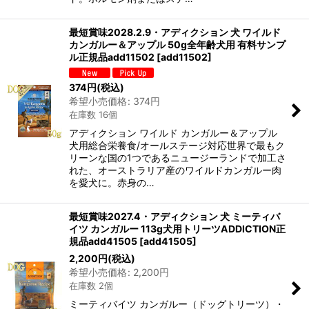
最短賞味2028.2.9・アディクション 犬 ワイルド
カンガルー＆アップル 50g全年齢犬用 有料サンプ
ル正規品add11502
[
add11502
]
374
円
(税込)
希望小売価格
:
374
円
在庫数 16個
アディクション ワイルド カンガルー＆アップル
犬用総合栄養食/オールステージ対応世界で最もク
リーンな国の1つであるニュージーランドで加工さ
れた、オーストラリア産のワイルドカンガルー肉
を愛犬に。赤身の…
最短賞味2027.4・アディクション 犬 ミーティバ
イツ カンガルー 113g犬用トリーツADDICTION正
規品add41505
[
add41505
]
2,200
円
(税込)
希望小売価格
:
2,200
円
在庫数 2個
ミーティバイツ カンガルー（ドッグトリーツ）・