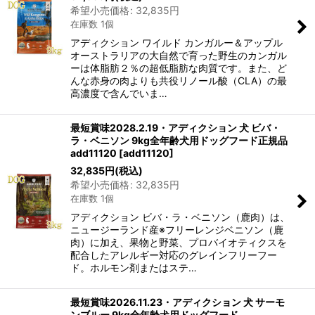
希望小売価格
:
32,835
円
在庫数 1個
アディクション ワイルド カンガルー＆アップル
オーストラリアの大自然で育った野生のカンガル
ーは体脂肪２％の超低脂肪な肉質です。また、ど
んな赤身の肉よりも共役リノール酸（CLA）の最
高濃度で含んでいま…
最短賞味2028.2.19・アディクション 犬 ビバ・
ラ・ベニソン 9kg全年齢犬用ドッグフード正規品
add11120
[
add11120
]
32,835
円
(税込)
希望小売価格
:
32,835
円
在庫数 1個
アディクション ビバ・ラ・ベニソン（鹿肉）は、
ニュージーランド産※フリーレンジベニソン（鹿
肉）に加え、果物と野菜、プロバイオティクスを
配合したアレルギー対応のグレインフリーフー
ド。ホルモン剤またはステ…
最短賞味2026.11.23・アディクション 犬 サーモ
ンブルー 9kg全年齢犬用ドッグフード