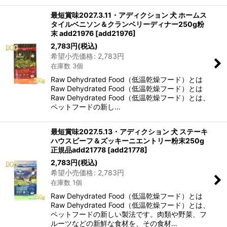
最短賞味2027.3.11・アディクション 犬 ホームス
タイルベニソン＆クランベリーディナー250g粉
末 add21976
[
add21976
]
2,783
円
(税込)
希望小売価格
:
2,783
円
在庫数 3個
Raw Dehydrated Food（低温乾燥フード）とは
Raw Dehydrated Food（低温乾燥フード）とは
Raw Dehydrated Food（低温乾燥フード）とは、
ペットフードの新し…
最短賞味2027.5.13・アディクション 犬 ステーキ
ハウスビーフ＆ズッキーニエントリー粉末250g
正規品add21778
[
add21778
]
2,783
円
(税込)
希望小売価格
:
2,783
円
在庫数 1個
Raw Dehydrated Food（低温乾燥フード）とは
Raw Dehydrated Food（低温乾燥フード）とは、
ペットフードの新しい製法です。肉類や野菜、フ
ルーツなどの新鮮な食材を、その食材…