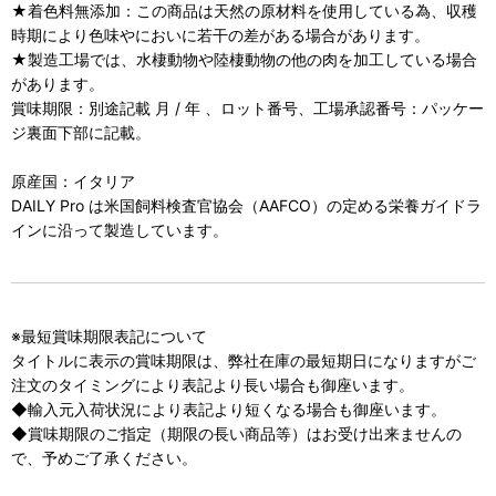
★着色料無添加：この商品は天然の原材料を使用している為、収穫
時期により色味やにおいに若干の差がある場合があります。
★製造工場では、水棲動物や陸棲動物の他の肉を加工している場合
があります。
賞味期限：別途記載 月 / 年 、ロット番号、工場承認番号：パッケー
ジ裏面下部に記載。
原産国：イタリア
DAILY Pro は米国飼料検査官協会（AAFCO）の定める栄養ガイドラ
インに沿って製造しています。
※最短賞味期限表記について
タイトルに表示の賞味期限は、弊社在庫の最短期日になりますがご
注文のタイミングにより表記より長い場合も御座います。
◆輸入元入荷状況により表記より短くなる場合も御座います。
◆賞味期限のご指定（期限の長い商品等）はお受け出来ませんの
で、予めご了承ください。