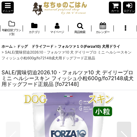
メニュー
カート
ログイン
年齢症状ブラン
カテゴリ
マイページ
商品検索
カレンダー
ド別
ホーム
>
ドッグ ドライフード
>
フォルツァ１０(Forza10) 犬用ドライ
>
SALE/賞味切迫2026.10・フォルツァ10 犬 デイリープロ ミニ ヘルシースキン
フィッシュ小粒600g/fo72148成犬用ドッグフード正規品
SALE/賞味切迫2026.10・フォルツァ10 犬 デイリープロ
ミニ ヘルシースキン フィッシュ小粒600g/fo72148成犬
用ドッグフード正規品
[
fo72148
]