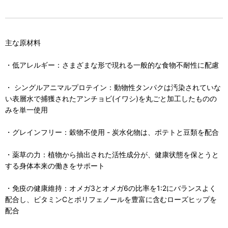
主な原材料
・低アレルギー：さまざまな形で現れる一般的な食物不耐性に配慮
・ シングルアニマルプロテイン：動物性タンパクは汚染されていな
い表層水で捕獲されたアンチョビ(イワシ)を丸ごと加工したものの
みを単一使用
・グレインフリー：穀物不使用 - 炭水化物は、ポテトと豆類を配合
・薬草の力：植物から抽出された活性成分が、健康状態を保とうと
する身体本来の働きをサポート
・免疫の健康維持：オメガ3とオメガ6の比率を1:2にバランスよく
配合し、ビタミンCとポリフェノールを豊富に含むローズヒップを
配合