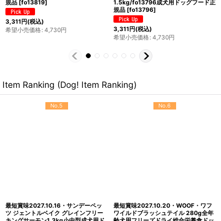
600g/fo72155成犬用ドッグフード正
規品
[
fo72117
]
規品
[
fo72155
]
1,980
円
(税込)
1,386
円
(税込)
希望小売価格
:
1,980
円
希望小売価格
:
1,980
円
Item Ranking (Dog! Item Ranking)
No.5
No.6
最短賞味2027.10.16・サンデーペッ
最短賞味2027.10.20・WOOF・ワフ
ツ ジェントルベイク グレインフリー
ワイルドブラッシュテイル 280g全年
キングサーモン1.3kg小中型成犬用ド
齢犬用フリーズドライ総合栄養食ドッ