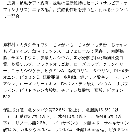
・皮膚・被毛ケア：皮膚・被毛の健康維持にセージ（サルビア・オ
フィシナリス）エキス配合。抗酸化作用を持つといわれるクランベ
リー配合
原材料：カタクチイワシ、じゃがいも、じゃがいも澱粉、じゃがい
もプロテイン、魚油（ミックストコフェロールで保存）、精製鶏
脂、全エンドウ豆、炭酸カルシウム、加水分解された動物性蛋白
質、乾燥ケルプ、フラクトオリゴ糖、ローズヒップ、クランベリ
ー、ユッカシジゲラ、ビタミンA、塩化コリン、タウリン、DL-メチ
オニン、ビタミンE、硫酸亜鉛一水和物、銅アミノ酸キレート、ナイ
アシン、ローズマリーエキス、D-パントテン酸カルシウム、リボフ
ラビン、ピリドキシン塩酸塩、チアミン塩酸塩、葉酸、ビタミン
B12
保証成分値：粗タンパク質32.5%（以上）、粗脂肪15.5%（以
上）、粗繊維3.7%（以下）、水分10%（以下）、灰分8.5%（以
下）、リノール酸2.6%、エイコサペンタエン酸＋ドコサヘキサエン
酸1.5%、カルシウム 1.7%、リン1.2%、亜鉛150mg/kg、ビタミンE