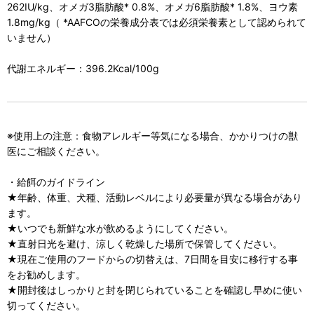
262IU/kg、オメガ3脂肪酸* 0.8%、オメガ6脂肪酸* 1.8%、ヨウ素
1.8mg/kg（ *AAFCOの栄養成分表では必須栄養素として認められて
いません）
代謝エネルギー：396.2Kcal/100g
※使用上の注意：食物アレルギー等気になる場合、かかりつけの獣
医にご相談ください。
・給餌のガイドライン
★年齢、体重、犬種、活動レベルにより必要量が異なる場合があり
ます。
★いつでも新鮮な水が飲めるようにしてください。
★直射日光を避け、涼しく乾燥した場所で保管してください。
★現在ご使用のフードからの切替えは、7日間を目安に移行する事
をお勧めします。
★開封後はしっかりと封を閉じられていることを確認し早めに使い
切ってください。