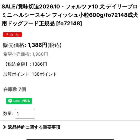
SALE/賞味切迫2026.10・フォルツァ10 犬 デイリープロ
ミニ ヘルシースキン フィッシュ小粒600g/fo72148成犬
用ドッグフード正規品
[
fo72148
]
販売価格
:
1,386
円
(税込)
希望小売価格
:
1,980
円
【税込金額】
:
1386円
加算ポイント: 138ポイント
在庫数 7個
数量
:
返品特約に関する重要事項