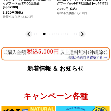
ッグフードsp37100正規品
グフードwo44175正規品
[
wo44175
]
[
sp37100
]
7,260
円
(税込)
3,520
円
(税込)
希望小売価格
:
7,260
円
希望小売価格
:
3,520
円
新着情報 ＆ お知らせ
キャンペーン各種