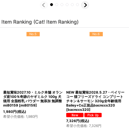
Item Ranking (Cat! Item Ranking)
No.5
No.6
最短賞味2027.10・ミルク本舗 オラン
NEW 最短賞味2028.5.27・ベイリー
ダ産100％奇跡のヤギミルク 100g 犬
コー 猫フリーズドライ コンプリート
猫用 全脂粉乳 パウダー 無添加 無調整
チキン＆サーモン 320g全年齢猫用
mi80159
[
mi80159
]
Bailey+Co正規品bacnccs320
[
bacnccs320
]
1,980
円
(税込)
希望小売価格
:
1,980
円
7,326
円
(税込)
希望小売価格
:
7,326
円