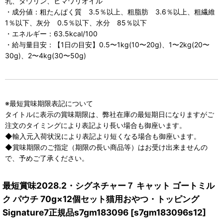
乳、タウリン、ヒマワリオイル
・成分値：粗たんぱく質 3.5％以上、粗脂肪 3.6％以上、粗繊維
1％以下、灰分 0.5％以下、水分 85％以下
・エネルギー：63.5kcal/100
・給与量目安：【1日の目安】0.5〜1kg(10〜20g)、1〜2kg(20〜
30g)、2〜4kg(30〜50g)
※最短賞味期限表記について
タイトルに表示の賞味期限は、弊社在庫の最短期日になりますがご
注文のタイミングにより表記より長い場合も御座います。
◆輸入元入荷状況により表記より短くなる場合も御座います。
◆賞味期限のご指定（期限の長い商品等）はお受け出来ませんの
で、予めご了承ください。
最短賞味2028.2・シグネチャー７ キャット ゴートミル
ク パウチ 70g×12個セット猫用おやつ・トッピング
Signature7正規品s7gm183096
[
s7gm183096s12
]