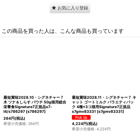
お気に入り登録
この商品を買った人は、こんな商品も買っています
最短賞味2028.11・シグネチャー７ キ
最短賞味2028.1・シグネチャー７ 水
ャット チキンムース（尿の健康に配
ピュアチキン パウチ 50g猫用総合栄
慮） パウチ 70g×12個セット猫用総合
養食Signature7正規品s7-
栄養食 正規品s7gm283102
l3/s786280
[
s786280
]
[
s7gm283102s12
]
264
円
(税込)
希望小売価格
:
264
円
3,872
円
(税込)
希望小売価格
:
4,224
円