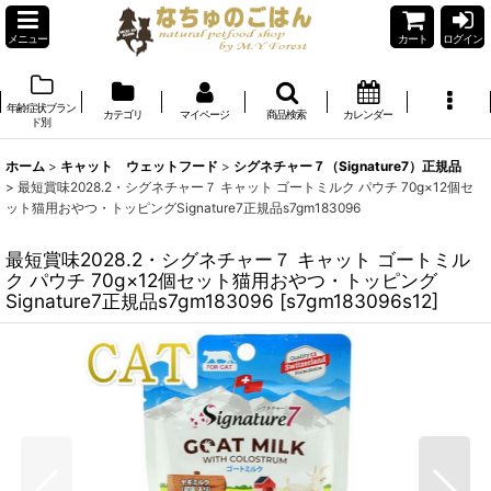
メニュー
カート
ログイン
年齢症状ブラン
カテゴリ
マイページ
商品検索
カレンダー
ド別
ホーム
>
キャット ウェットフード
>
シグネチャー７（Signature7）正規品
>
最短賞味2028.2・シグネチャー７ キャット ゴートミルク パウチ 70g×12個セ
ット猫用おやつ・トッピングSignature7正規品s7gm183096
最短賞味2028.2・シグネチャー７ キャット ゴートミル
ク パウチ 70g×12個セット猫用おやつ・トッピング
Signature7正規品s7gm183096
[
s7gm183096s12
]