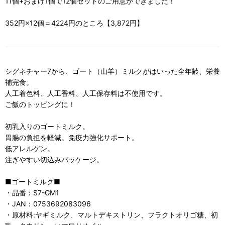
11個+おまけ1個で12個セットのご用意ができました！
352円×12個＝4224円のところ【3,872円】
シグネチャー7から、ゴート（山羊）ミルクがはいった全年齢、栄養
補完食。
人工着色料、人工香料、人工保存料は不使用です。
ご飯のトッピングに！
初乳入りのゴートミルク。
胃腸の負担を軽減。免疫力強化サポート。
低アレルゲン。
注ぎやすい切込みパッケージ。
■ゴートミルク■
・品番：S7-GM1
・JAN：0753692083096
・原材料:ヤギミルク、マルトデキストリン、フラクトオリゴ糖、初