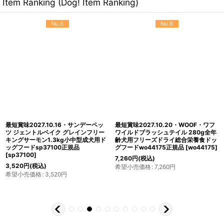
Item Ranking (Dog! Item Ranking)
No.5
No.6
最短賞味2027.10.16・サンデーペッ
最短賞味2027.10.20・WOOF・ワフ
ツ ジェントルベイク グレインフリー
ワイルドブラッシュテイル 280g全年
キングサーモン1.3kg小中型成犬用ド
齢犬用フリーズドライ総合栄養食ドッ
ッグフードsp37100正規品
グフードwo44175正規品
[
wo44175
]
[
sp37100
]
7,260
円
(税込)
3,520
円
(税込)
希望小売価格
:
7,260
円
希望小売価格
:
3,520
円