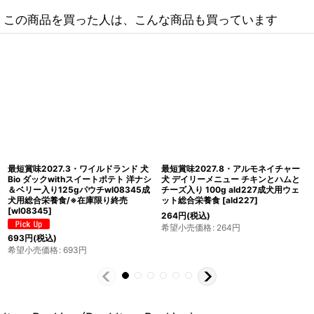
この商品を買った人は、こんな商品も買っています
最短賞味2027.8・アルモネイチャー
最短賞味2027.10・ワイルドランド
犬 デイリーメニュー 七面鳥とズッキ
Bio チキン＆サーモン クランベリー
ーニ入り 100g ald225成犬用ウェッ
85gパウチwl06693成猫用総合栄養
ト総合栄養食
[
ald225
]
食/オーガニック ※在庫限り終売
[
wl06693
]
264
円
(税込)
500
円
(税込)
希望小売価格
:
264
円
希望小売価格
:
500
円