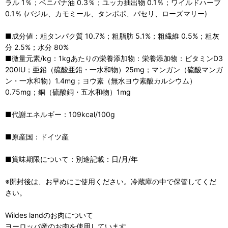
ラル 1％；ベニバナ油 0.3％；ユッカ抽出物 0.1％；ワイルドハーブ
0.1％ (バジル、カモミール、タンポポ、パセリ、ローズマリー)
■成分値：粗タンパク質 10.7%；粗脂肪 5.1%；粗繊維 0.5%；粗灰
分 2.5%；水分 80%
■微量元素/kg：1kgあたりの栄養添加物：栄養添加物：ビタミンD3
200IU；亜鉛（硫酸亜鉛・一水和物）25mg；マンガン（硫酸マンガ
ン・一水和物）1.4mg；ヨウ素（無水ヨウ素酸カルシウム）
0.75mg；銅（硫酸銅・五水和物）1mg
■代謝エネルギー：109kcal/100g
■原産国：ドイツ産
■賞味期限について：別途記載：日/月/年
※開封後は、お早めにご使用ください。冷蔵庫の中で保管してくだ
さい。
Wildes landのお肉について
ヨーロッパ産のお肉を使用しています。