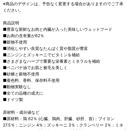
※商品のデザインは、予告なく変更する場合がありますのでご了承
ください。
商品説明
■豊富な新鮮なお肉と内臓が入った美味しいウェットフード
■お肉の含有量が62％
■穀物不使用
■消化しやすい良質なたんぱく質や脂質が豊富
■ニンジンとズッキーニでビタミンを補給
■さまざまなハーブで重要な栄養素とミネラルを補給
■ベニバナ油でお肌と被毛を美しく
■砂糖と穀物不使用
■着色料、香料、保存料不使用
■動物実験なし
■全ての品種の成犬に
■ドイツ製
原材料・成分値など
■原材料：鶏 62％ (心臓、鶏肉、肝臓、砂肝、首)；ブイヨン
27.5％；ニンジン 4％；ズッキーニ 3％；クランベリー 2％；ミネ