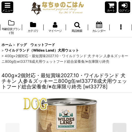
メニュー
カート
ログイン
年齢症状ブラン
カテゴリ
マイページ
商品検索
カレンダー
ド別
ホーム
>
ドッグ ウェットフード
>
ワイルドランド（Wildes Land）犬用ウェット
>
400g×2個対応・最短賞味2027.10・ワイルドランド 犬 チキン 人参＆ズッキー
ニ800g缶wl33778成犬用ウェットフード総合栄養食/※在庫限り終売
400g×2個対応・最短賞味2027.10・ワイルドランド 犬
チキン 人参＆ズッキーニ800g缶wl33778成犬用ウェッ
トフード総合栄養食/※在庫限り終売
[
wl33778
]