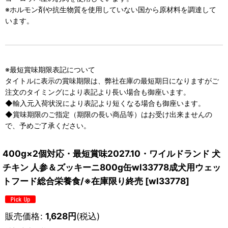
※ホルモン剤や抗生物質を使用していない国から原材料を調達して
います。
※最短賞味期限表記について
タイトルに表示の賞味期限は、弊社在庫の最短期日になりますがご
注文のタイミングにより表記より長い場合も御座います。
◆輸入元入荷状況により表記より短くなる場合も御座います。
◆賞味期限のご指定（期限の長い商品等）はお受け出来ませんの
で、予めご了承ください。
400g×2個対応・最短賞味2027.10・ワイルドランド 犬
チキン 人参＆ズッキーニ800g缶wl33778成犬用ウェッ
トフード総合栄養食/※在庫限り終売
[
wl33778
]
販売価格
:
1,628
円
(税込)