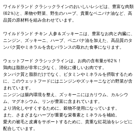
ワイルドランド クラシックラインのおいしいレシピは、豊富な肉類
(62％)と、果物や野菜、野生のハーブ、貴重なベニバナ油など、高
品質の原材料を組み合わせています。
ワイルドランド チキン 人参＆ズッキーニは、豊富なお肉と内臓に、
ニンジン、ズッキーニ、ハーブ、ベニバナ油を加えた、高品質のタ
ンパク質やミネラルを含むバランスの取れた食事になります。
ウェットフード クラシックラインは、お肉の含有量が62％！
鶏肉は脂肪が非常に少なく、消化に優しいお肉です。
タンパク質と脂肪だけでなく、ビタミンやミネラルを摂取するため
に、このウェットフードにはニンジンやズッキーニなどの野菜が含
まれています。
ニンジンは腸内環境を整え、ズッキーニにはカリウム、カルシウ
ム、マグネシウム、リンが豊富に含まれています。
より消化しやすくするために、穀物不使用になっています。
また、さまざまなハーブが重要な栄養素とミネラルを補給。
愛犬の被毛と皮膚をサポートするために、貴重な紅花油をレシピに
配合しています。